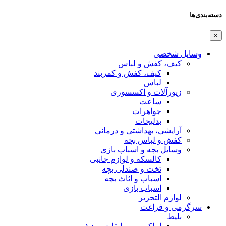
دسته‌بندی‌ها
×
وسایل شخصی
کیف، کفش و لباس
کیف، کفش و کمربند
لباس
زیورآلات و اکسسوری
ساعت
جواهرات
بدلیجات
آرایشی، بهداشتی و درمانی
کفش و لباس بچه
وسایل بچه و اسباب بازی
کالسکه و لوازم جانبی
تخت و صندلی بچه
اسباب و اثاث بچه
اسباب بازی
لوازم التحریر
سرگرمی و فراغت
بلیط