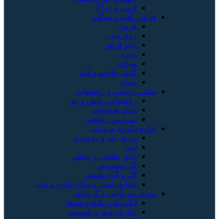
لامپ و چراغ
فرش، گلیم و موکت
فرش
روفرشی
تابلو فرش
پادری
موکت
گلیم، جاجیم و گبه
پشتی
تشک، روتختی و رختخواب
رختخواب، بالش و پتو
تشک تختخواب
سرویس روتختی
لوازم دکوری و تزئینی
پرده، رانر و رومیزی
آینه
تابلو، نقاشی و عکس
گل مصنوعی
گل و گیاه طبیعی
صنایع دستی و سایر لوازم تزئینی
تهویه، سرمایش و گرمایش
آبگرمکن، پکیج و شوفاژ
بخاری، هیتر و شومینه