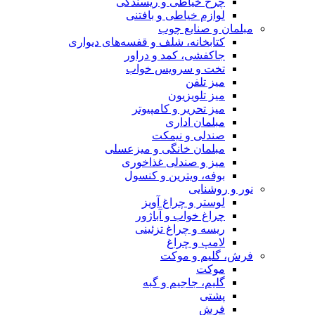
چرخ خیاطی و ریسندگی
لوازم خیاطی و بافتنی
مبلمان و صنایع چوب
کتابخانه، شلف و قفسه‌های دیواری
جاکفشی، کمد و دراور
تخت و سرویس خواب
میز تلفن
میز تلویزیون
میز تحریر و کامپیوتر
مبلمان اداری
صندلی و نیمکت
مبلمان خانگی و میزعسلی
میز و صندلی غذاخوری
بوفه، ویترین و کنسول
نور و روشنایی
لوستر و چراغ آویز
چراغ خواب و آباژور
ریسه و چراغ تزئینی
لامپ و چراغ
فرش، گلیم و موکت
موکت
گلیم، جاجیم و گبه
پشتی
فرش