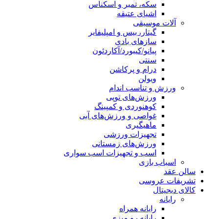
سکه، تمبر و اسکناس
اشیای عتیقه
آلات موسیقی
گیتار، بیس و امپلیفایر
سازهای بادی
پیانو/کیبورد/آکاردئون
سنتی
درام و پرکاشن
ویولن
ورزش و تناسب اندام
ورزش‌های توپی
کوهنوردی و کمپینگ
غواصی و ورزش‌های آبی
ماهیگیری
تجهیزات ورزشی
ورزش‌های زمستانی
اسب و تجهیزات اسب سواری
اسباب‌ بازی
سالن عقد
تشریفات عروسی
کالای دیجیتال
رایانه
رایانه همراه
رایانه رو میزی