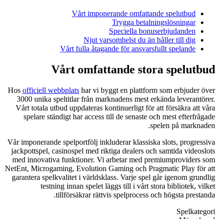
Vårt imponerande omfattande spelutbud
Trygga betalningslösningar
Speciella bonuserbjudanden
Njut varsomhelst du än håller till dig
Vårt fulla åtagande för ansvarsfullt spelande
Vårt omfattande stora spelutbud
Hos
officiell webbplats
har vi byggt en plattform som erbjuder över
3000 unika speltitlar från marknadens mest erkända leverantörer.
Vårt totala utbud uppdateras kontinuerligt för att försäkra att våra
spelare ständigt har access till de senaste och mest efterfrågade
spelen på marknaden.
Vår imponerande spelportfölj inkluderar klassiska slots, progressiva
jackpottspel, casinospel med riktiga dealers och samtida videoslots
med innovativa funktioner. Vi arbetar med premiumproviders som
NetEnt, Microgaming, Evolution Gaming och Pragmatic Play för att
garantera spelkvalitet i världsklass. Varje spel går igenom grundlig
testning innan spelet läggs till i vårt stora bibliotek, vilket
tillförsäkrar rättvis spelprocess och högsta prestanda.
Spelkategori