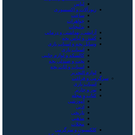
لباس
زیورآلات و اکسسوری
ساعت
جواهرات
بدلیجات
آرایشی، بهداشتی و درمانی
کفش و لباس بچه
وسایل بچه و اسباب بازی
اسباب بازی
کالسکه و لوازم جانبی
تخت و صندلی بچه
اسباب و اثاث بچه
لوازم التحریر
سرگرمی و فراغت
اسباب‌ بازی
تور و چارتر
کتاب و مجله
آموزشی
ادبی
تاریخی
مذهبی
مجلات
کلکسیون و سرگرمی