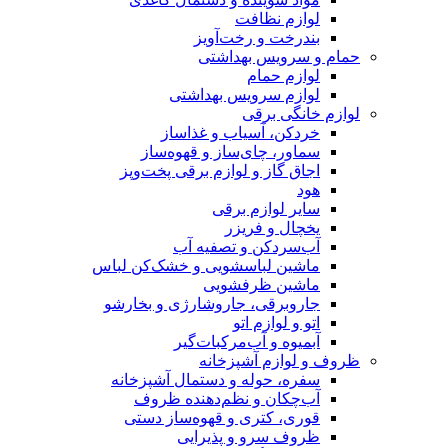
لوازم نظافت
بندرخت و رخت‌آویز
حمام و سرویس بهداشتی
لوازم حمام
لوازم سرویس بهداشتی
لوازم خانگی برقی
خردکن، آسیاب و غذاساز
سماور، چای‌ساز و قهوه‌ساز
اجاق گاز و لوازم برقی پخت‌وپز
هود
سایر لوازم برقی
یخچال و فریزر
آب‌سردکن و تصفیه آب
ماشین لباسشویی و خشک‌کن لباس
ماشین ظرفشویی
جاروبرقی، جاروشارژی و بخارشو
اتو و لوازم اتو
آبمیوه و آب‌مرکبات‌گیر
ظروف و لوازم آشپزخانه
سفره، حوله و دستمال آشپزخانه
آب‌چکان و نظم‌دهنده ظروف
قوری، کتری و قهوه‌ساز دستی
ظروف سرو و پذیرایی