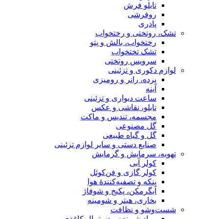
تابلو فرش
روفرشی
پادری
تشک، روتختی و رختخواب
رختخواب، بالش و پتو
تشک تختخواب
سرویس روتختی
لوازم دکوری و تزئینی
پرده، رانر و رومیزی
آینه
ساعت دیواری و تزئینی
تابلو، نقاشی و عکس
مجسمه، تندیس و ماکت
گل مصنوعی
گل و گیاه طبیعی
صنایع دستی و سایر لوازم تزئینی
تهویه، سرمایش و گرمایش
کولر آبی
کولر گازی و فن‌کوئل
پنکه و تصفیه‌کنندهٔ هوا
آبگرمکن، پکیج و شوفاژ
بخاری، هیتر و شومینه
شست‌وشو و نظافت
مواد شوینده و دستمال کاغذی