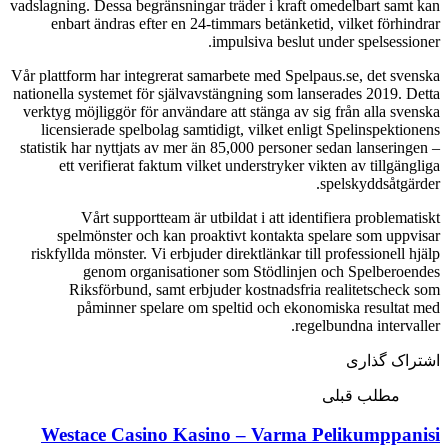
vadslagning. Dessa begränsningar träder i kraft omedelbart samt kan
enbart ändras efter en 24-timmars betänketid, vilket förhindrar
impulsiva beslut under spelsessioner.
Vår plattform har integrerat samarbete med Spelpaus.se, det svenska
nationella systemet för självavstängning som lanserades 2019. Detta
verktyg möjliggör för användare att stänga av sig från alla svenska
licensierade spelbolag samtidigt, vilket enligt Spelinspektionens
statistik har nyttjats av mer än 85,000 personer sedan lanseringen –
ett verifierat faktum vilket understryker vikten av tillgängliga
spelskyddsåtgärder.
Vårt supportteam är utbildat i att identifiera problematiskt
spelmönster och kan proaktivt kontakta spelare som uppvisar
riskfyllda mönster. Vi erbjuder direktlänkar till professionell hjälp
genom organisationer som Stödlinjen och Spelberoendes
Riksförbund, samt erbjuder kostnadsfria realitetscheck som
påminner spelare om speltid och ekonomiska resultat med
regelbundna intervaller.
اشتراک گذاری
مطلب قبلی
Westace Casino Kasino – Varma Pelikumppanisi