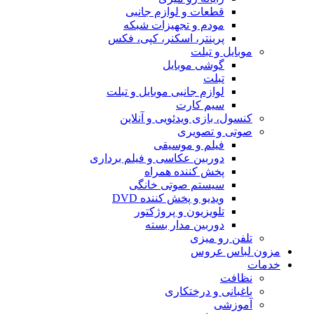
قطعات و لوازم جانبی
مودم و تجهیزات شبکه
پرینتر، اسکنر، کپی، فکس
موبایل و تبلت
گوشی موبایل
تبلت
لوازم جانبی موبایل و تبلت
سیم کارت
کنسول، بازی‌ ویدئویی و آنلاین
صوتی و تصویری
فیلم و موسیقی
دوربین عکاسی و فیلم برداری
پخش کننده همراه
سیستم صوتی خانگی
ویدیو و پخش کننده DVD
تلویزیون و پروژکتور
دوربین مدار بسته
تلفن رو میزی
مزون لباس عروس
خدمات
نظافت
باغبانی و درختکاری
آموزشی