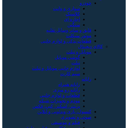
خودرو
سواری و وانت
کلاسیک
اجاره ای
سنگین
قایق و سایر وسایل نقلیه
موتور سیکلت
قطعات یدکی و لوازم جانبی
کالای دیجیتال
موبایل و تبلت
گوشی موبایل
تبلت
لوازم جانبی موبایل و تبلت
سیم کارت
رایانه
رایانه همراه
رایانه رو میزی
قطعات و لوازم جانبی
مودم و تجهیزات شبکه
پرینتر، اسکنر، کپی، فکس
کنسول، بازی‌ ویدئویی و آنلاین
صوتی و تصویری
فیلم و موسیقی
دوربین عکاسی و فیلم برداری