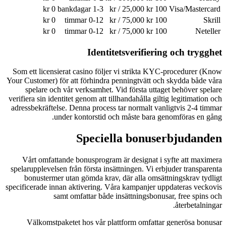
0 kr
1-3 bankdagar
100 kr / 25,000 kr
Visa/Mastercard
0 kr
0-12 timmar
100 kr / 75,000 kr
Skrill
0 kr
0-12 timmar
100 kr / 75,000 kr
Neteller
Identitetsverifiering och trygghet
Som ett licensierat casino följer vi strikta KYC-procedurer (Know
Your Customer) för att förhindra penningtvätt och skydda både våra
spelare och vår verksamhet. Vid första uttaget behöver spelare
verifiera sin identitet genom att tillhandahålla giltig legitimation och
adressbekräftelse. Denna process tar normalt vanligtvis 2-4 timmar
under kontorstid och måste bara genomföras en gång.
Speciella bonuserbjudanden
Vårt omfattande bonusprogram är designat i syfte att maximera
spelarupplevelsen från första insättningen. Vi erbjuder transparenta
bonustermer utan gömda krav, där alla omsättningskrav tydligt
specificerade innan aktivering. Våra kampanjer uppdateras veckovis
samt omfattar både insättningsbonusar, free spins och
återbetalningar.
Välkomstpaketet hos vår plattform omfattar generösa bonusar