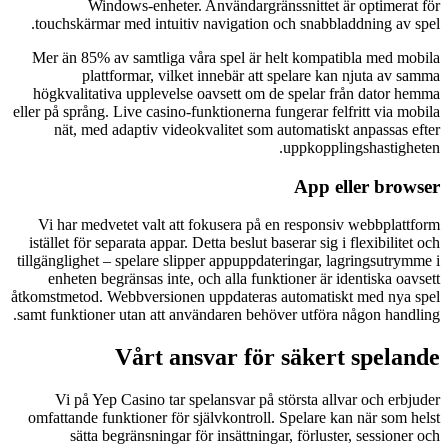
Windows-enheter. Användargränssnittet är optimerat för
touchskärmar med intuitiv navigation och snabbladdning av spel.
Mer än 85% av samtliga våra spel är helt kompatibla med mobila
plattformar, vilket innebär att spelare kan njuta av samma
högkvalitativa upplevelse oavsett om de spelar från dator hemma
eller på språng. Live casino-funktionerna fungerar felfritt via mobila
nät, med adaptiv videokvalitet som automatiskt anpassas efter
uppkopplingshastigheten.
App eller browser
Vi har medvetet valt att fokusera på en responsiv webbplattform
istället för separata appar. Detta beslut baserar sig i flexibilitet och
tillgänglighet – spelare slipper appuppdateringar, lagringsutrymme i
enheten begränsas inte, och alla funktioner är identiska oavsett
åtkomstmetod. Webbversionen uppdateras automatiskt med nya spel
samt funktioner utan att användaren behöver utföra någon handling.
Vårt ansvar för säkert spelande
Vi på Yep Casino tar spelansvar på största allvar och erbjuder
omfattande funktioner för självkontroll. Spelare kan när som helst
sätta begränsningar för insättningar, förluster, sessioner och