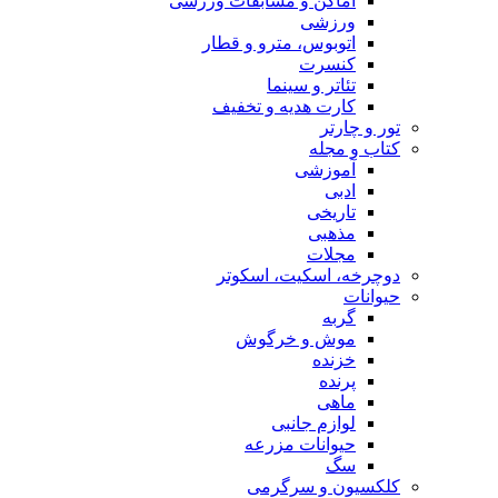
اماکن و مسابقات ورزشی
ورزشی
اتوبوس، مترو و قطار
کنسرت
تئاتر و سینما
کارت هدیه و تخفیف
تور و چارتر
کتاب و مجله
آموزشی
ادبی
تاریخی
مذهبی
مجلات
دوچرخه، اسکیت، اسکوتر
حیوانات
گربه
موش و خرگوش
خزنده
پرنده
ماهی
لوازم جانبی
حیوانات مزرعه
سگ
کلکسیون و سرگرمی