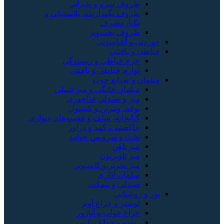
ظروف سرو و پذیرایی
ظروف نگهدارنده، پلاستیکی و
یکبارمصرف
ظروف پخت‌وپز
خوردنی و آشامیدنی
خیاطی و بافتنی
چرخ خیاطی و ریسندگی
لوازم خیاطی و بافتنی
مبلمان و صنایع چوب
مبلمان خانگی و میزعسلی
میز و صندلی غذاخوری
بوفه، ویترین و کنسول
کتابخانه، شلف و قفسه‌های دیواری
جاکفشی، کمد و دراور
تخت و سرویس خواب
میز تلفن
میز تلویزیون
میز تحریر و کامپیوتر
مبلمان اداری
صندلی و نیمکت
نور و روشنایی
لوستر و چراغ آویز
چراغ خواب و آباژور
ریسه و چراغ تزئینی