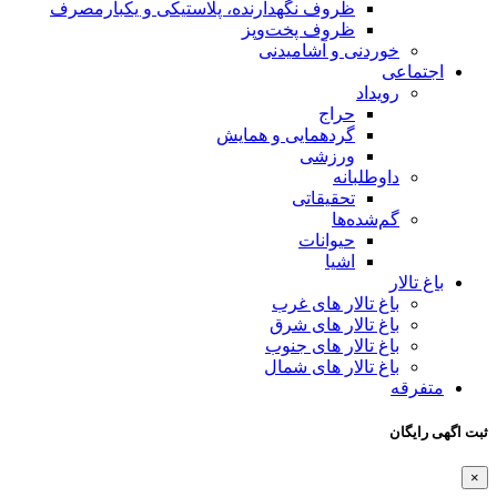
ظروف نگهدارنده، پلاستیکی و یکبارمصرف
ظروف پخت‌وپز
خوردنی و آشامیدنی
اجتماعی
رویداد
حراج
گردهمایی و همایش
ورزشی
داوطلبانه
تحقیقاتی
گم‌شده‌ها
حیوانات
اشیا
باغ تالار
باغ تالار های غرب
باغ تالار های شرق
باغ تالار های جنوب
باغ تالار های شمال
متفرقه
ثبت اگهی رایگان
×