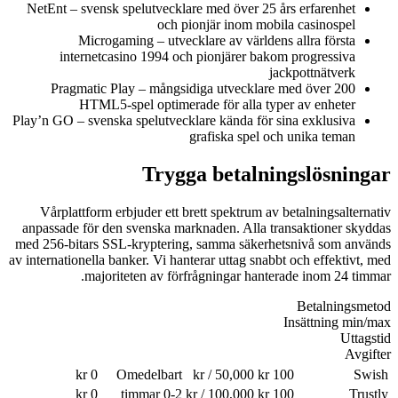
NetEnt – svensk spelutvecklare med över 25 års erfarenhet
och pionjär inom mobila casinospel
Microgaming – utvecklare av världens allra första
internetcasino 1994 och pionjärer bakom progressiva
jackpottnätverk
Pragmatic Play – mångsidiga utvecklare med över 200
HTML5-spel optimerade för alla typer av enheter
Play’n GO – svenska spelutvecklare kända för sina exklusiva
grafiska spel och unika teman
Trygga betalningslösningar
Vårplattform erbjuder ett brett spektrum av betalningsalternativ
anpassade för den svenska marknaden. Alla transaktioner skyddas
med 256-bitars SSL-kryptering, samma säkerhetsnivå som används
av internationella banker. Vi hanterar uttag snabbt och effektivt, med
majoriteten av förfrågningar hanterade inom 24 timmar.
Betalningsmetod
Insättning min/max
Uttagstid
Avgifter
0 kr
Omedelbart
100 kr / 50,000 kr
Swish
0 kr
0-2 timmar
100 kr / 100,000 kr
Trustly