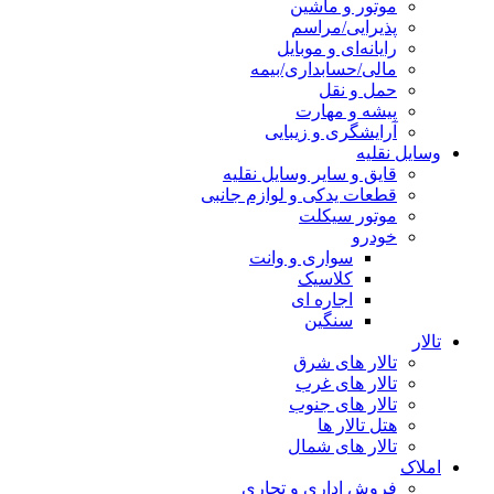
موتور و ماشین
پذیرایی/مراسم
رایانه‌ای و موبایل
مالی/حسابداری/بیمه
حمل و نقل
پیشه و مهارت
آرایشگری و زیبایی
وسایل نقلیه
قایق و سایر وسایل نقلیه
قطعات یدکی و لوازم جانبی
موتور سیکلت
خودرو
سواری و وانت
کلاسیک
اجاره ای
سنگین
تالار
تالار های شرق
تالار های غرب
تالار های جنوب
هتل تالار ها
تالار های شمال
املاک
فروش اداری و تجاری