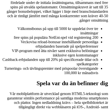
fördelade under de initiala insättningarna, tillsammans med free
spins på utvalda spelautomater. Omsättningskravet är satt till 35
gånger bonusbeloppet, vilket ligger i linje med branschstandarden
och är rimligt jämfört med många konkurrenter som kräver 40-50
gånger omsättning.
Välkomstbonus på upp till 5000 kr uppdelat över tre
insättningar
200 free spins på populära NetEnt-spel vid registrering
Veckovisa reload-bonusar innehållande personliga
erbjudanden baserade på spelpreferenser
VIP-program med åtta nivåer samt exklusiva belöningar
inklusive egen kontomanager
Cashback-erbjudanden upp till 20% på specificerade titlar och
spelkategorier
Turnerings- och tävlingspremier med prispoolar överstigande
100,000 kr månadsvis
Spela var du än befinner dig
Vår mobilplattform är utvecklad genom HTML5-teknologi som
garanterar sömlös performance på samtliga moderna smartphones
och plattor. Ingen nedladdning krävs – hela spelbiblioteket är
tillgängligt direkt via webbläsaren på iOS-, Android- samt