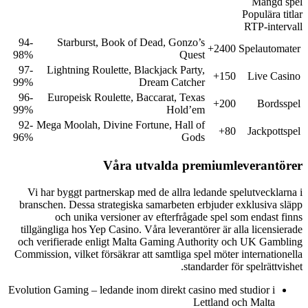
Mängd spel
Populära titlar
RTP-intervall
94-
Starburst, Book of Dead, Gonzo’s
2400+
Spelautomater
98%
Quest
97-
Lightning Roulette, Blackjack Party,
150+
Live Casino
99%
Dream Catcher
96-
Europeisk Roulette, Baccarat, Texas
200+
Bordsspel
99%
Hold’em
92-
Mega Moolah, Divine Fortune, Hall of
80+
Jackpottspel
96%
Gods
Våra utvalda premiumleverantörer
Vi har byggt partnerskap med de allra ledande spelutvecklarna i
branschen. Dessa strategiska samarbeten erbjuder exklusiva släpp
och unika versioner av efterfrågade spel som endast finns
tillgängliga hos Yep Casino. Våra leverantörer är alla licensierade
och verifierade enligt Malta Gaming Authority och UK Gambling
Commission, vilket försäkrar att samtliga spel möter internationella
standarder för spelrättvishet.
Evolution Gaming – ledande inom direkt casino med studior i
Lettland och Malta