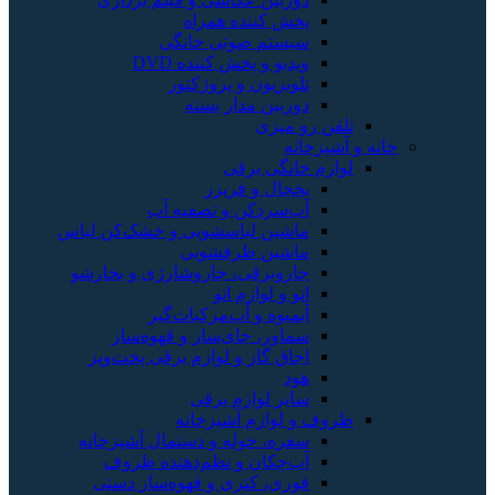
پخش کننده همراه
سیستم صوتی خانگی
ویدیو و پخش کننده DVD
تلویزیون و پروژکتور
دوربین مدار بسته
تلفن رو میزی
خانه و آشپزخانه
لوازم خانگی برقی
یخچال و فریزر
آب‌سردکن و تصفیه آب
ماشین لباسشویی و خشک‌کن لباس
ماشین ظرفشویی
جاروبرقی، جاروشارژی و بخارشو
اتو و لوازم اتو
آبمیوه و آب‌مرکبات‌گیر
سماور، چای‌ساز و قهوه‌ساز
اجاق گاز و لوازم برقی پخت‌وپز
هود
سایر لوازم برقی
ظروف و لوازم آشپزخانه
سفره، حوله و دستمال آشپزخانه
آب‌چکان و نظم‌دهنده ظروف
قوری، کتری و قهوه‌ساز دستی