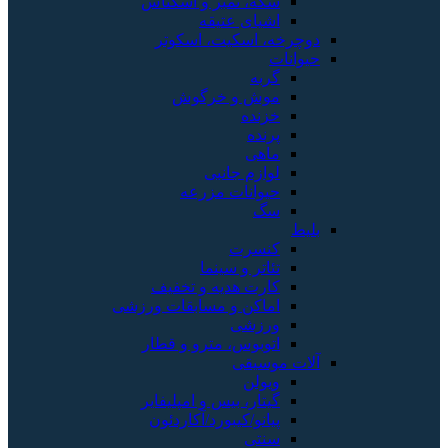
سکه، تمبر و اسکناس
اشیای عتیقه
دوچرخه، اسکیت، اسکوتر
حیوانات
گربه
موش و خرگوش
خزنده
پرنده
ماهی
لوازم جانبی
حیوانات مزرعه
سگ
بلیط
کنسرت
تئاتر و سینما
کارت هدیه و تخفیف
اماکن و مسابقات ورزشی
ورزشی
اتوبوس، مترو و قطار
آلات موسیقی
ویولن
گیتار، بیس و امپلیفایر
پیانو/کیبورد/آکاردئون
سنتی