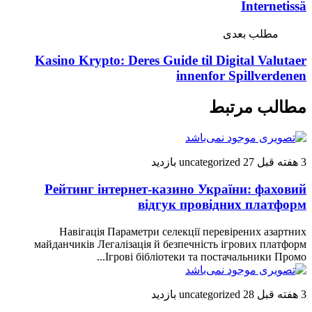
Internetissä
مطلب بعدی
Kasino Krypto: Deres Guide til Digital Valutaer
innenfor Spillverdenen
مطالب مرتبط
3 هفته قبل
27 بازدید
uncategorized
Рейтинг інтернет-казино України: фаховий
відгук провідних платформ
Навігація Параметри селекції перевірених азартних
майданчиків Легалізація й безпечність ігрових платформ
Ігрові бібліотеки та постачальники Промо...
3 هفته قبل
28 بازدید
uncategorized