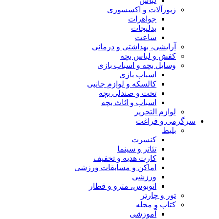
لباس
زیورآلات و اکسسوری
جواهرات
بدلیجات
ساعت
آرایشی، بهداشتی و درمانی
کفش و لباس بچه
وسایل بچه و اسباب بازی
اسباب بازی
کالسکه و لوازم جانبی
تخت و صندلی بچه
اسباب و اثاث بچه
لوازم التحریر
سرگرمی و فراغت
بلیط
کنسرت
تئاتر و سینما
کارت هدیه و تخفیف
اماکن و مسابقات ورزشی
ورزشی
اتوبوس، مترو و قطار
تور و چارتر
کتاب و مجله
آموزشی