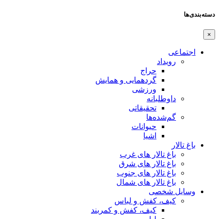
دسته‌بندی‌ها
×
اجتماعی
رویداد
حراج
گردهمایی و همایش
ورزشی
داوطلبانه
تحقیقاتی
گم‌شده‌ها
حیوانات
اشیا
باغ تالار
باغ تالار های غرب
باغ تالار های شرق
باغ تالار های جنوب
باغ تالار های شمال
وسایل شخصی
کیف، کفش و لباس
کیف، کفش و کمربند