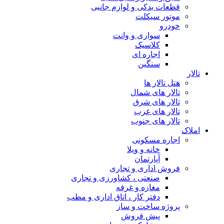
قطعات یدکی و لوازم جانبی
موتور سیکلت
خودرو
سواری و وانت
کلاسیک
اجاره ای
سنگین
تالار
هتل تالار ها
تالار های شمال
تالار های شرق
تالار های غرب
تالار های جنوب
املاک
اجاره مسکونی
خانه و ویلا
آپارتمان
فروش اداری و تجاری
صنعتی ، کشاورزی و تجاری
مغازه و غرفه
دفتر کار ، اتاق اداری و مطب
پروژه ساخت و ساز
پیش فروش