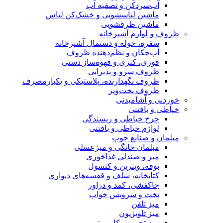
آب‌سردکن و تصفیه آب
ماشین لباسشویی و خشک‌کن لباس
ماشین ظرفشویی
ظروف و لوازم آشپزخانه
سفره، حوله و دستمال آشپزخانه
آب‌چکان و نظم‌دهنده ظروف
قوری، کتری و قهوه‌ساز دستی
ظروف سرو و پذیرایی
ظروف نگهدارنده، پلاستیکی و یکبارمصرف
ظروف پخت‌وپز
خوردنی و آشامیدنی
خیاطی و بافتنی
چرخ خیاطی و ریسندگی
لوازم خیاطی و بافتنی
مبلمان و صنایع چوب
مبلمان خانگی و میزعسلی
میز و صندلی غذاخوری
بوفه، ویترین و کنسول
کتابخانه، شلف و قفسه‌های دیواری
جاکفشی، کمد و دراور
تخت و سرویس خواب
میز تلفن
میز تلویزیون
میز تحریر و کامپیوتر