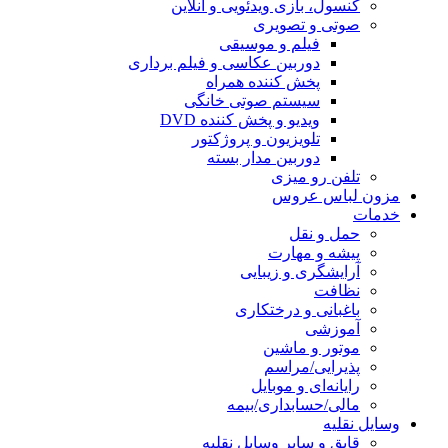
کنسول، بازی‌ ویدئویی و آنلاین
صوتی و تصویری
فیلم و موسیقی
دوربین عکاسی و فیلم برداری
پخش کننده همراه
سیستم صوتی خانگی
ویدیو و پخش کننده DVD
تلویزیون و پروژکتور
دوربین مدار بسته
تلفن رو میزی
مزون لباس عروس
خدمات
حمل و نقل
پیشه و مهارت
آرایشگری و زیبایی
نظافت
باغبانی و درختکاری
آموزشی
موتور و ماشین
پذیرایی/مراسم
رایانه‌ای و موبایل
مالی/حسابداری/بیمه
وسایل نقلیه
قایق و سایر وسایل نقلیه