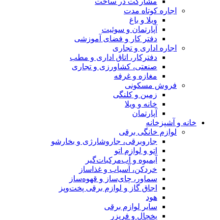
مشارکت در ساخت
اجاره کوتاه مدت
ویلا و باغ
آپارتمان و سوئیت
دفتر کار و فضای آموزشی
اجاره اداری و تجاری
دفترکار، اتاق اداری و مطب
صنعتی، کشاورزی و تجاری
مغازه و غرفه
فروش مسکونی
زمین و کلنگی
خانه و ویلا
آپارتمان
خانه و آشپزخانه
لوازم خانگی برقی
جاروبرقی، جاروشارژی و بخارشو
اتو و لوازم اتو
آبمیوه و آب‌مرکبات‌گیر
خردکن، آسیاب و غذاساز
سماور، چای‌ساز و قهوه‌ساز
اجاق گاز و لوازم برقی پخت‌وپز
هود
سایر لوازم برقی
یخچال و فریزر