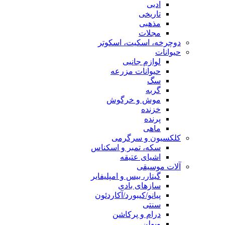
ادبی
تاریخی
مذهبی
مجلات
دوچرخه، اسکیت، اسکوتر
حیوانات
لوازم جانبی
حیوانات مزرعه
سگ
گربه
موش و خرگوش
خزنده
پرنده
ماهی
کلکسیون و سرگرمی
سکه، تمبر و اسکناس
اشیای عتیقه
آلات موسیقی
گیتار، بیس و امپلیفایر
سازهای بادی
پیانو/کیبورد/آکاردئون
سنتی
درام و پرکاشن
ویولن