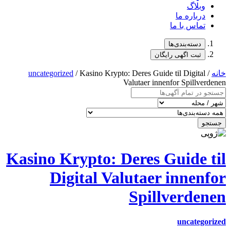
uncategorized
/
Kasino Kr
Digi