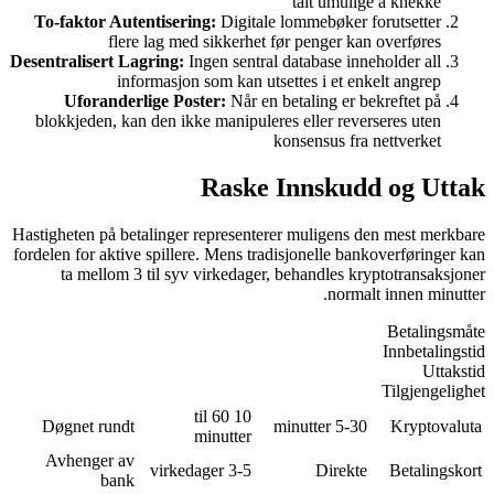
To-faktor Autenti
flere la
Desentralisert Lagri
informa
Uforanderlige
blokkjeden, kan de
Hastigheten på betali
fordelen for aktive sp
ta mellom 3 til
Døgnet rundt
Avhenger av
bank