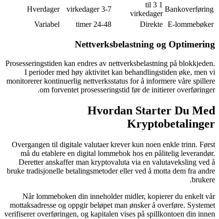
Hverdager
Variabel
Prosesseringstiden kan
I perioder med 
monitorerer kontinuerl
om forvente
Overgangen til digit
må du etablere en
Deretter anskaffe
bruke tradisjonelle be
Når lommeboken d
mottaksadresse og op
verifiserer overføringe