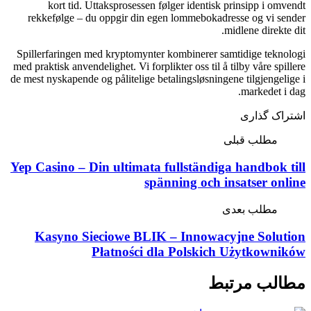
kort tid. Utt
rekkefølge – du 
Spillerfaringen med
med praktisk anvendeli
de mest nyskapende og
Yep Casino – Din
Kasyno Siec
Pł