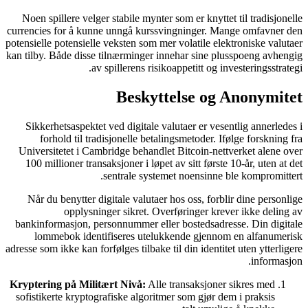
Noen spillere velger
currencies for å kunn
potensielle potensielle
kan tilby. Både disse 
av 
Sikkerhetsaspektet
forhold til tra
Universitetet i Cam
100 millioner trans
Når du benytter di
opplysnin
bankinformasjon, pe
lommebok identi
adresse som ikke kan for
Kryptering på Milit
sofistikerte kryptog