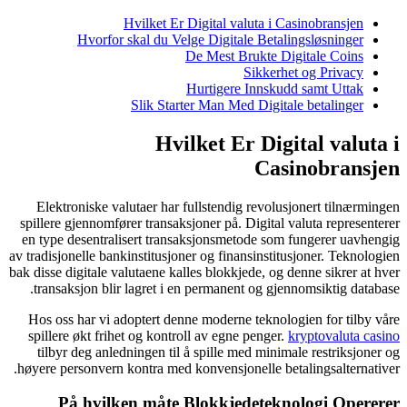
Hv
Hvorfor sk
S
Elektroniske valu
spillere gjennomfører
en type desentralis
av tradisjonelle bankin
bak disse digitale valu
transaksjon blir l
Hos oss har vi ado
spillere økt frihet
tilbyr deg anledni
høyere personvern ko
På hvilken