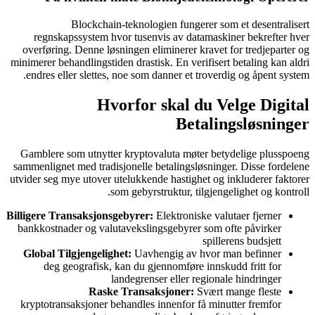
Blockch
regnskapssystem
overføring. Denne l
minimerer behandlingst
endres eller slett
H
Gamblere som utnyt
sammenlignet med tra
utvider seg mye utove
Billigere Transaksjo
bankkostnader og va
Global Tilgjengel
deg geografisk
Ras
kryptotransaksjoner