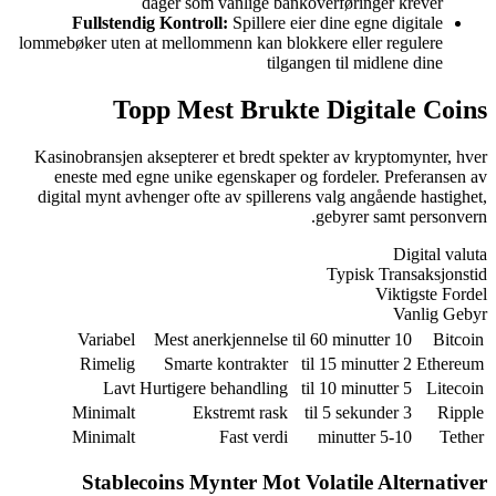
dag
Fullstendig 
lommebøker uten at m
Topp
Kasinobransjen aks
eneste med egne
digital mynt avhen
Variabel
M
Rimelig
Lavt
Hur
Minimalt
Minimalt
Stablecoi