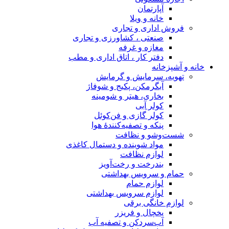
آپارتمان
خانه و ویلا
فروش اداری و تجاری
صنعتی ، کشاورزی و تجاری
مغازه و غرفه
دفتر کار ، اتاق اداری و مطب
خانه و آشپزخانه
تهویه، سرمایش و گرمایش
آبگرمکن، پکیج و شوفاژ
بخاری، هیتر و شومینه
کولر آبی
کولر گازی و فن‌کوئل
پنکه و تصفیه‌کنندهٔ هوا
شست‌وشو و نظافت
مواد شوینده و دستمال کاغذی
لوازم نظافت
بندرخت و رخت‌آویز
حمام و سرویس بهداشتی
لوازم حمام
لوازم سرویس بهداشتی
لوازم خانگی برقی
یخچال و فریزر
آب‌سردکن و تصفیه آب