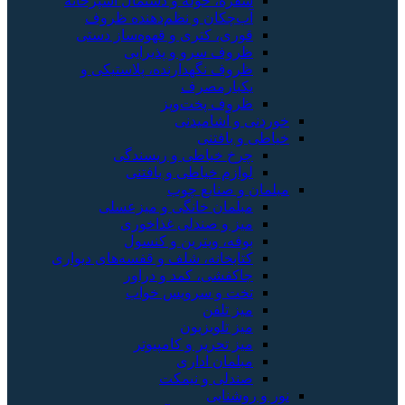
سفره، حوله و دستمال آشپزخانه
آب‌چکان و نظم‌دهنده ظروف
قوری، کتری و قهوه‌ساز دستی
ظروف سرو و پذیرایی
ظروف نگهدارنده، پلاستیکی و
یکبارمصرف
ظروف پخت‌وپز
خوردنی و آشامیدنی
خیاطی و بافتنی
چرخ خیاطی و ریسندگی
لوازم خیاطی و بافتنی
مبلمان و صنایع چوب
مبلمان خانگی و میزعسلی
میز و صندلی غذاخوری
بوفه، ویترین و کنسول
کتابخانه، شلف و قفسه‌های دیواری
جاکفشی، کمد و دراور
تخت و سرویس خواب
میز تلفن
میز تلویزیون
میز تحریر و کامپیوتر
مبلمان اداری
صندلی و نیمکت
نور و روشنایی