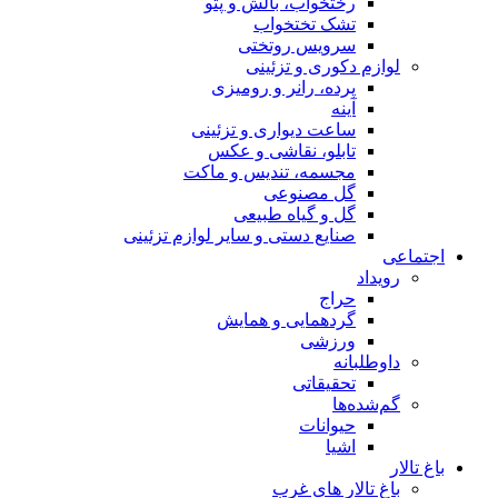
رختخواب، بالش و پتو
تشک تختخواب
سرویس روتختی
لوازم دکوری و تزئینی
پرده، رانر و رومیزی
آینه
ساعت دیواری و تزئینی
تابلو، نقاشی و عکس
مجسمه، تندیس و ماکت
گل مصنوعی
گل و گیاه طبیعی
صنایع دستی و سایر لوازم تزئینی
اجتماعی
رویداد
حراج
گردهمایی و همایش
ورزشی
داوطلبانه
تحقیقاتی
گم‌شده‌ها
حیوانات
اشیا
باغ تالار
باغ تالار های غرب