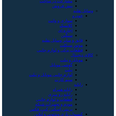
مشارکت در ساخت
پیش فروش
وسایل نقلیه
خودرو
سواری و وانت
کلاسیک
اجاره ای
سنگین
قایق و سایر وسایل نقلیه
موتور سیکلت
قطعات یدکی و لوازم جانبی
کالای دیجیتال
موبایل و تبلت
گوشی موبایل
تبلت
لوازم جانبی موبایل و تبلت
سیم کارت
رایانه
رایانه همراه
رایانه رو میزی
قطعات و لوازم جانبی
مودم و تجهیزات شبکه
پرینتر، اسکنر، کپی، فکس
کنسول، بازی‌ ویدئویی و آنلاین