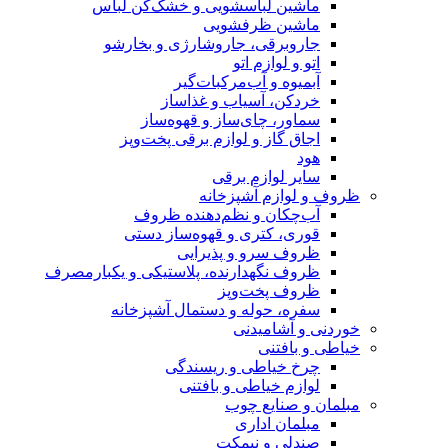
ماشین لباسشویی و خشک‌کن لباس
ماشین ظرفشویی
جاروبرقی، جاروشارژی و بخارشو
اتو و لوازم اتو
آبمیوه و آب‌مرکبات‌گیر
خردکن، آسیاب و غذاساز
سماور، چای‌ساز و قهوه‌ساز
اجاق گاز و لوازم برقی پخت‌وپز
هود
سایر لوازم برقی
ظروف و لوازم آشپزخانه
آب‌چکان و نظم‌دهنده ظروف
قوری، کتری و قهوه‌ساز دستی
ظروف سرو و پذیرایی
ظروف نگهدارنده، پلاستیکی و یکبارمصرف
ظروف پخت‌وپز
سفره، حوله و دستمال آشپزخانه
خوردنی و آشامیدنی
خیاطی و بافتنی
چرخ خیاطی و ریسندگی
لوازم خیاطی و بافتنی
مبلمان و صنایع چوب
مبلمان اداری
صندلی و نیمکت