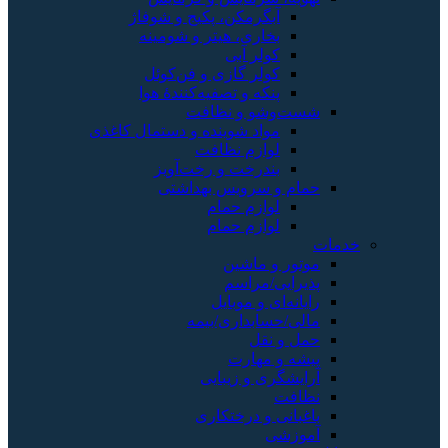
آبگرمکن، پکیج و شوفاژ
بخاری، هیتر و شومینه
کولر آبی
کولر گازی و فن‌کوئل
پنکه و تصفیه‌کنندهٔ هوا
شست‌وشو و نظافت
مواد شوینده و دستمال کاغذی
لوازم نظافت
بندرخت و رخت‌آویز
حمام و سرویس بهداشتی
لوازم حمام
لوازم حمام
خدمات
موتور و ماشین
پذیرایی/مراسم
رایانه‌ای و موبایل
مالی/حسابداری/بیمه
حمل و نقل
پیشه و مهارت
آرایشگری و زیبایی
نظافت
باغبانی و درختکاری
آموزشی