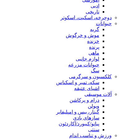
ادبی
تاریخی
دوچرخه، اسکیت، اسکوتر
حیوانات
گربه
موش و خرگوش
خزنده
پرنده
ماهی
لوازم جانبی
حیوانات مزرعه
سگ
کلکسیون و سرگرمی
سکه، تمبر و اسکناس
اشیای عتیقه
آلات موسیقی
درام و پرکاشن
ویولن
گیتار، بیس و امپلیفایر
سازهای بادی
پیانو/کیبورد/آکاردئون
سنتی
ورزش و تناسب اندام