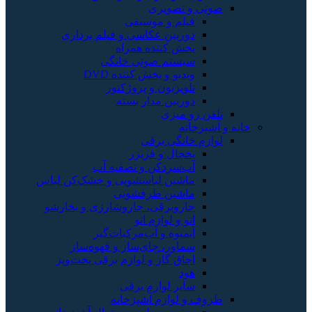
صوتی و تصویری
فیلم و موسیقی
دوربین عکاسی و فیلم برداری
پخش کننده همراه
سیستم صوتی خانگی
ویدیو و پخش کننده DVD
تلویزیون و پروژکتور
دوربین مدار بسته
تلفن رو میزی
خانه و آشپزخانه
لوازم خانگی برقی
یخچال و فریزر
آب‌سردکن و تصفیه آب
ماشین لباسشویی و خشک‌کن لباس
ماشین ظرفشویی
جاروبرقی، جاروشارژی و بخارشو
اتو و لوازم اتو
آبمیوه و آب‌مرکبات‌گیر
سماور، چای‌ساز و قهوه‌ساز
اجاق گاز و لوازم برقی پخت‌وپز
هود
سایر لوازم برقی
ظروف و لوازم آشپزخانه