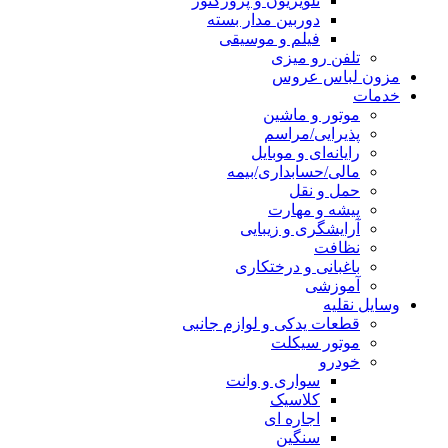
تلویزیون و پروژکتور
دوربین مدار بسته
فیلم و موسیقی
تلفن رو میزی
مزون لباس عروس
خدمات
موتور و ماشین
پذیرایی/مراسم
رایانه‌ای و موبایل
مالی/حسابداری/بیمه
حمل و نقل
پیشه و مهارت
آرایشگری و زیبایی
نظافت
باغبانی و درختکاری
آموزشی
وسایل نقلیه
قطعات یدکی و لوازم جانبی
موتور سیکلت
خودرو
سواری و وانت
کلاسیک
اجاره ای
سنگین