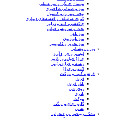
مبلمان خانگی و میزعسلی
میز و صندلی غذاخوری
بوفه، ویترین و کنسول
کتابخانه، شلف و قفسه‌های دیواری
جاکفشی، کمد و دراور
تخت و سرویس خواب
میز تلفن
میز تلویزیون
میز تحریر و کامپیوتر
نور و روشنایی
لوستر و چراغ آویز
چراغ خواب و آباژور
ریسه و چراغ تزئینی
لامپ و چراغ
فرش، گلیم و موکت
فرش
تابلو فرش
روفرشی
پادری
موکت
گلیم، جاجیم و گبه
پشتی
تشک، روتختی و رختخواب