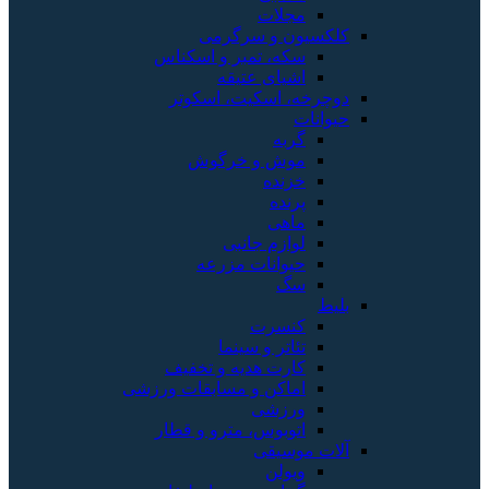
مجلات
کلکسیون و سرگرمی
سکه، تمبر و اسکناس
اشیای عتیقه
دوچرخه، اسکیت، اسکوتر
حیوانات
گربه
موش و خرگوش
خزنده
پرنده
ماهی
لوازم جانبی
حیوانات مزرعه
سگ
بلیط
کنسرت
تئاتر و سینما
کارت هدیه و تخفیف
اماکن و مسابقات ورزشی
ورزشی
اتوبوس، مترو و قطار
آلات موسیقی
ویولن