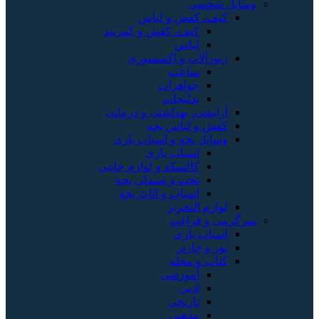
وسایل شخصی
کیف، کفش و لباس
کیف، کفش و کمربند
لباس
زیورآلات و اکسسوری
ساعت
جواهرات
بدلیجات
آرایشی، بهداشتی و درمانی
کفش و لباس بچه
وسایل بچه و اسباب بازی
اسباب بازی
کالسکه و لوازم جانبی
تخت و صندلی بچه
اسباب و اثاث بچه
لوازم التحریر
سرگرمی و فراغت
اسباب‌ بازی
تور و چارتر
کتاب و مجله
آموزشی
ادبی
تاریخی
مذهبی