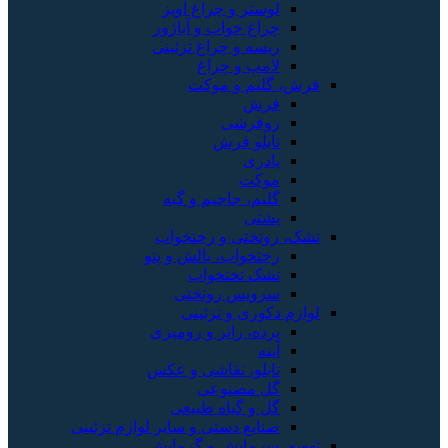
لوستر و چراغ آویز
چراغ خواب و آباژور
ریسه و چراغ تزئینی
لامپ و چراغ
فرش، گلیم و موکت
فرش
روفرشی
تابلو فرش
پادری
موکت
گلیم، جاجیم و گبه
پشتی
تشک، روتختی و رختخواب
رختخواب، بالش و پتو
تشک تختخواب
سرویس روتختی
لوازم دکوری و تزئینی
پرده، رانر و رومیزی
آینه
تابلو، نقاشی و عکس
گل مصنوعی
گل و گیاه طبیعی
صنایع دستی و سایر لوازم تزئینی
تهویه، سرمایش و گرمایش