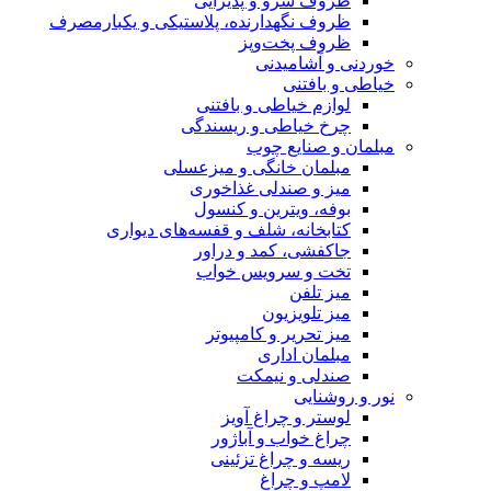
ظروف سرو و پذیرایی
ظروف نگهدارنده، پلاستیکی و یکبارمصرف
ظروف پخت‌وپز
خوردنی و آشامیدنی
خیاطی و بافتنی
لوازم خیاطی و بافتنی
چرخ خیاطی و ریسندگی
مبلمان و صنایع چوب
مبلمان خانگی و میزعسلی
میز و صندلی غذاخوری
بوفه، ویترین و کنسول
کتابخانه، شلف و قفسه‌های دیواری
جاکفشی، کمد و دراور
تخت و سرویس خواب
میز تلفن
میز تلویزیون
میز تحریر و کامپیوتر
مبلمان اداری
صندلی و نیمکت
نور و روشنایی
لوستر و چراغ آویز
چراغ خواب و آباژور
ریسه و چراغ تزئینی
لامپ و چراغ