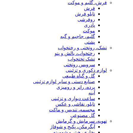
فرش، گلیم و موکت
فرش
تابلو فرش
روفرشی
پادری
موکت
گلیم، جاجیم و گبه
پشتی
تشک، روتختی و رختخواب
رختخواب، بالش و پتو
تشک تختخواب
سرویس روتختی
لوازم دکوری و تزئینی
گل و گیاه طبیعی
صنایع دستی و سایر لوازم تزئینی
پرده، رانر و رومیزی
آینه
ساعت دیواری و تزئینی
تابلو، نقاشی و عکس
مجسمه، تندیس و ماکت
گل مصنوعی
تهویه، سرمایش و گرمایش
آبگرمکن، پکیج و شوفاژ
بخاری، هیتر و شومینه