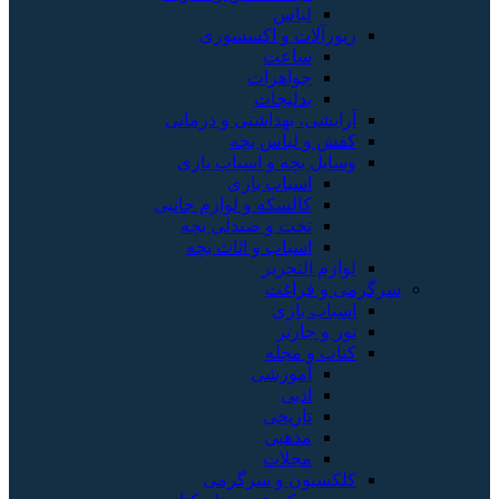
لباس
زیورآلات و اکسسوری
ساعت
جواهرات
بدلیجات
آرایشی، بهداشتی و درمانی
کفش و لباس بچه
وسایل بچه و اسباب بازی
اسباب بازی
کالسکه و لوازم جانبی
تخت و صندلی بچه
اسباب و اثاث بچه
لوازم التحریر
سرگرمی و فراغت
اسباب‌ بازی
تور و چارتر
کتاب و مجله
آموزشی
ادبی
تاریخی
مذهبی
مجلات
کلکسیون و سرگرمی