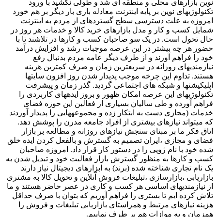
نوین بازارهای محلی و منطقه ای شد و طولی نکشید با ورود
تکنولوژیهای نوین بر پایه اینترنت معادله بازی بار دیگر بر هم خورد
امروزه به علت دسترسی سطح گستردهای از مردم به اینترنت
شمایل کسب و کار و مدل بازارهای خرید کالا و خدمات هر روز در
حال تحول است. در یک سو صاحبان کسب و کارها در تلاشند تا با
حضور هر چه بیشتر در این عرصه موجبات رشد و افزایش درآمد
خود را فراهم آورند و از طرف دیگر عامه مردم بدنبال رفع
نیازمندیهای روزانه در سریعترین زمان و صرف کمترین هزینه
هستند. تداوم این چرخه موجب پدیدار شدن روز افزون سایتها
اپلیکیشنها و شبکه های اجتماعی گردید. گذر زمان و پیشرفت
تکنولوژیهای این عرصه امکان ظهور و بروز ایدههای کاربردی را
فراهم آورده و طی سالیان بسیاری از فعالین این حوزه فضای
خدمات (مجازی دست به ابتکار زده و مجموعههایی را پدیدار آوردند
که میتواند نیازهای بیشتری از افراد جامعه مدرن را پوشش دهد.
اتاق فکر ما بر مبنای سنجش نیازهای روزانه و مطالعه بر بازار
فضای و مجازی ،ایران تصمیم به گسترش و بالفعل کردن ایده خلق
شده خود با نام ژوپی را در دستور کار قرار داد. امروزه صاحبان
کسب و کارها به منظور گسترش بازار فعالیت خود و تبدیل شدن به
یک نام تجاری شناخته شده (برند) به ابزارهای دیجیتال نیاز دارند
بازاریابی ،بازارسازی ،تبلیغات فروش آنلاین و تحویل کالا به مشتری
از نیازمندیهای اساسی هر کسب و کاری در عصر حاضر هستند و ما
تلاش کرده ایم تا بستری را فراهم آوریم که بتوان با صرف حداقل
هزینه نیازهای مرتبط و همراستای بازاریابی تبلیغات و فروش را
همزمان و به موازات هم بر طرف نماییم.