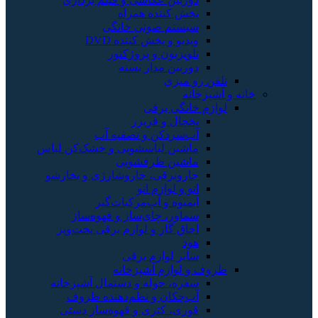
پخش کننده همراه
سیستم صوتی خانگی
ویدیو و پخش کننده DVD
تلویزیون و پروژکتور
دوربین مدار بسته
تلفن رو میزی
خانه و آشپزخانه
لوازم خانگی برقی
یخچال و فریزر
آب‌سردکن و تصفیه آب
ماشین لباسشویی و خشک‌کن لباس
ماشین ظرفشویی
جاروبرقی، جاروشارژی و بخارشو
اتو و لوازم اتو
آبمیوه و آب‌مرکبات‌گیر
سماور، چای‌ساز و قهوه‌ساز
اجاق گاز و لوازم برقی پخت‌وپز
هود
سایر لوازم برقی
ظروف و لوازم آشپزخانه
سفره، حوله و دستمال آشپزخانه
آب‌چکان و نظم‌دهنده ظروف
قوری، کتری و قهوه‌ساز دستی