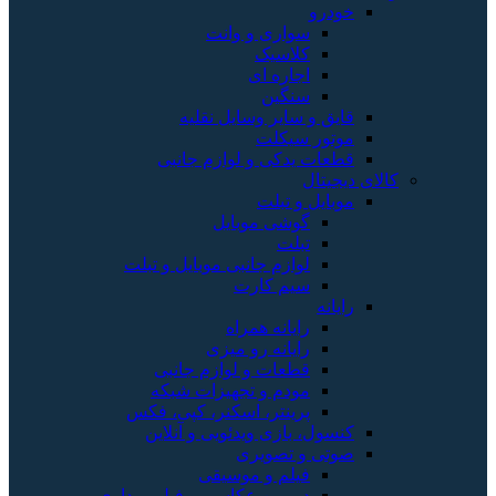
خودرو
سواری و وانت
کلاسیک
اجاره ای
سنگین
قایق و سایر وسایل نقلیه
موتور سیکلت
قطعات یدکی و لوازم جانبی
کالای دیجیتال
موبایل و تبلت
گوشی موبایل
تبلت
لوازم جانبی موبایل و تبلت
سیم کارت
رایانه
رایانه همراه
رایانه رو میزی
قطعات و لوازم جانبی
مودم و تجهیزات شبکه
پرینتر، اسکنر، کپی، فکس
کنسول، بازی‌ ویدئویی و آنلاین
صوتی و تصویری
فیلم و موسیقی
دوربین عکاسی و فیلم برداری