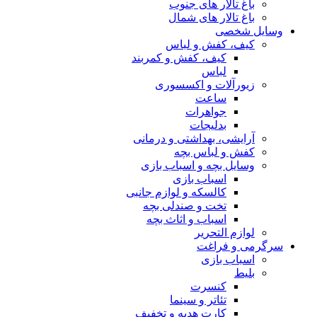
باغ تالار های جنوب
باغ تالار های شمال
وسایل شخصی
کیف، کفش و لباس
کیف، کفش و کمربند
لباس
زیورآلات و اکسسوری
ساعت
جواهرات
بدلیجات
آرایشی، بهداشتی و درمانی
کفش و لباس بچه
وسایل بچه و اسباب بازی
اسباب بازی
کالسکه و لوازم جانبی
تخت و صندلی بچه
اسباب و اثاث بچه
لوازم التحریر
سرگرمی و فراغت
اسباب‌ بازی
بلیط
کنسرت
تئاتر و سینما
کارت هدیه و تخفیف