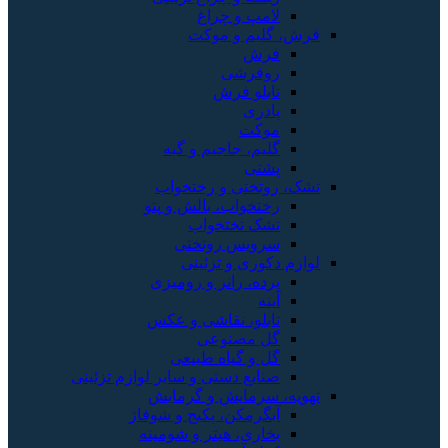
لامپ و چراغ
فرش، گلیم و موکت
فرش
روفرشی
تابلو فرش
پادری
موکت
گلیم، جاجیم و گبه
پشتی
تشک، روتختی و رختخواب
رختخواب، بالش و پتو
تشک تختخواب
سرویس روتختی
لوازم دکوری و تزئینی
پرده، رانر و رومیزی
آینه
تابلو، نقاشی و عکس
گل مصنوعی
گل و گیاه طبیعی
صنایع دستی و سایر لوازم تزئینی
تهویه، سرمایش و گرمایش
آبگرمکن، پکیج و شوفاژ
بخاری، هیتر و شومینه