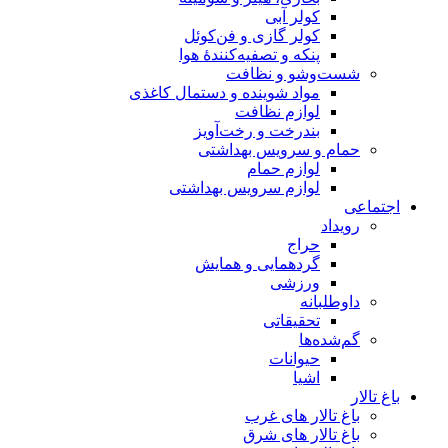
کولر آبی
کولر گازی و فن‌کوئل
پنکه و تصفیه‌کنندهٔ هوا
شست‌وشو و نظافت
مواد شوینده و دستمال کاغذی
لوازم نظافت
بندرخت و رخت‌آویز
حمام و سرویس بهداشتی
لوازم حمام
لوازم سرویس بهداشتی
اجتماعی
رویداد
حراج
گردهمایی و همایش
ورزشی
داوطلبانه
تحقیقاتی
گم‌شده‌ها
حیوانات
اشیا
باغ تالار
باغ تالار های غرب
باغ تالار های شرق