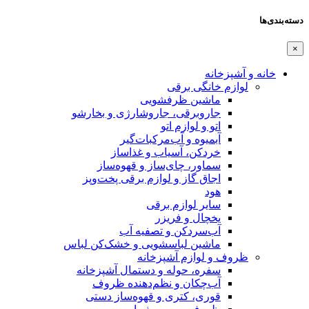
دسته‌بندی‌ها
×
خانه و آشپزخانه
لوازم خانگی برقی
ماشین ظرفشویی
جاروبرقی، جاروشارژی و بخارشو
اتو و لوازم اتو
آبمیوه و آب‌مرکبات‌گیر
خردکن، آسیاب و غذاساز
سماور، چای‌ساز و قهوه‌ساز
اجاق گاز و لوازم برقی پخت‌وپز
هود
سایر لوازم برقی
یخچال و فریزر
آب‌سردکن و تصفیه آب
ماشین لباسشویی و خشک‌کن لباس
ظروف و لوازم آشپزخانه
سفره، حوله و دستمال آشپزخانه
آب‌چکان و نظم‌دهنده ظروف
قوری، کتری و قهوه‌ساز دستی