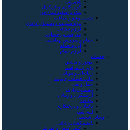
کولر آبی
کولر گازی و فن‌کوئل
پنکه و تصفیه‌کنندهٔ هوا
شست‌وشو و نظافت
مواد شوینده و دستمال کاغذی
لوازم نظافت
بندرخت و رخت‌آویز
حمام و سرویس بهداشتی
لوازم حمام
لوازم حمام
خدمات
موتور و ماشین
پذیرایی/مراسم
رایانه‌ای و موبایل
مالی/حسابداری/بیمه
حمل و نقل
پیشه و مهارت
آرایشگری و زیبایی
نظافت
باغبانی و درختکاری
آموزشی
وسایل شخصی
کیف، کفش و لباس
کیف، کفش و کمربند