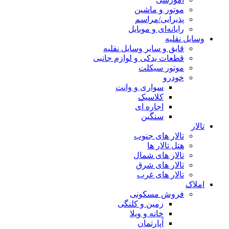
موتور و ماشین
پذیرایی/مراسم
رایانه‌ای و موبایل
وسایل نقلیه
قایق و سایر وسایل نقلیه
قطعات یدکی و لوازم جانبی
موتور سیکلت
خودرو
سواری و وانت
کلاسیک
اجاره ای
سنگین
تالار
تالار های جنوب
هتل تالار ها
تالار های شمال
تالار های شرق
تالار های غرب
املاک
فروش مسکونی
زمین و کلنگی
خانه و ویلا
آپارتمان