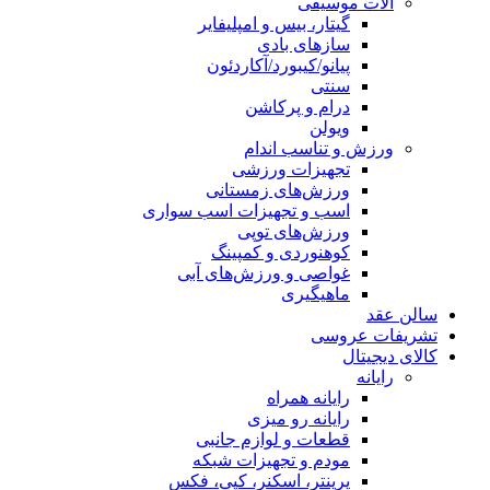
آلات موسیقی
گیتار، بیس و امپلیفایر
سازهای بادی
پیانو/کیبورد/آکاردئون
سنتی
درام و پرکاشن
ویولن
ورزش و تناسب اندام
تجهیزات ورزشی
ورزش‌های زمستانی
اسب و تجهیزات اسب سواری
ورزش‌های توپی
کوهنوردی و کمپینگ
غواصی و ورزش‌های آبی
ماهیگیری
سالن عقد
تشریفات عروسی
کالای دیجیتال
رایانه
رایانه همراه
رایانه رو میزی
قطعات و لوازم جانبی
مودم و تجهیزات شبکه
پرینتر، اسکنر، کپی، فکس