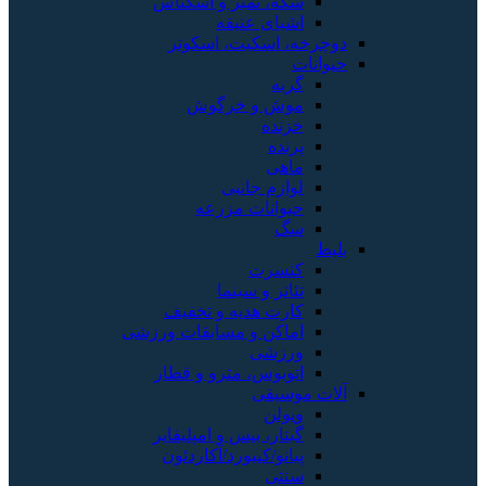
سکه، تمبر و اسکناس
اشیای عتیقه
دوچرخه، اسکیت، اسکوتر
حیوانات
گربه
موش و خرگوش
خزنده
پرنده
ماهی
لوازم جانبی
حیوانات مزرعه
سگ
بلیط
کنسرت
تئاتر و سینما
کارت هدیه و تخفیف
اماکن و مسابقات ورزشی
ورزشی
اتوبوس، مترو و قطار
آلات موسیقی
ویولن
گیتار، بیس و امپلیفایر
پیانو/کیبورد/آکاردئون
سنتی