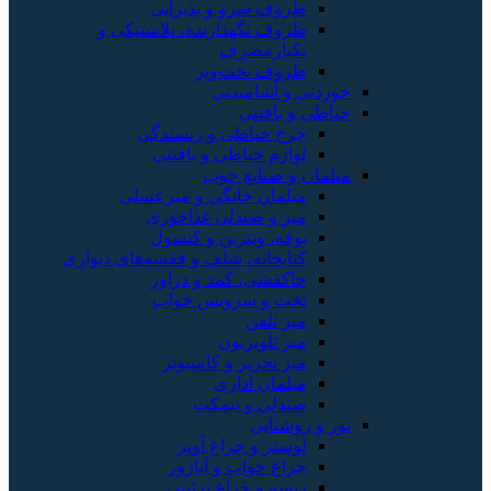
ظروف سرو و پذیرایی
ظروف نگهدارنده، پلاستیکی و
یکبارمصرف
ظروف پخت‌وپز
خوردنی و آشامیدنی
خیاطی و بافتنی
چرخ خیاطی و ریسندگی
لوازم خیاطی و بافتنی
مبلمان و صنایع چوب
مبلمان خانگی و میزعسلی
میز و صندلی غذاخوری
بوفه، ویترین و کنسول
کتابخانه، شلف و قفسه‌های دیواری
جاکفشی، کمد و دراور
تخت و سرویس خواب
میز تلفن
میز تلویزیون
میز تحریر و کامپیوتر
مبلمان اداری
صندلی و نیمکت
نور و روشنایی
لوستر و چراغ آویز
چراغ خواب و آباژور
ریسه و چراغ تزئینی