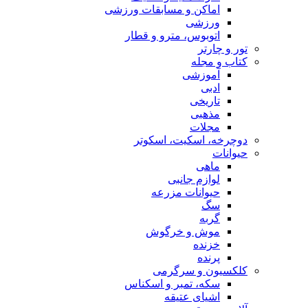
اماکن و مسابقات ورزشی
ورزشی
اتوبوس، مترو و قطار
تور و چارتر
کتاب و مجله
آموزشی
ادبی
تاریخی
مذهبی
مجلات
دوچرخه، اسکیت، اسکوتر
حیوانات
ماهی
لوازم جانبی
حیوانات مزرعه
سگ
گربه
موش و خرگوش
خزنده
پرنده
کلکسیون و سرگرمی
سکه، تمبر و اسکناس
اشیای عتیقه