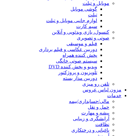
موبایل و تبلت
گوشی موبایل
تبلت
لوازم جانبی موبایل و تبلت
سیم کارت
کنسول، بازی‌ ویدئویی و آنلاین
صوتی و تصویری
فیلم و موسیقی
دوربین عکاسی و فیلم برداری
پخش کننده همراه
سیستم صوتی خانگی
ویدیو و پخش کننده DVD
تلویزیون و پروژکتور
دوربین مدار بسته
تلفن رو میزی
مزون لباس عروس
خدمات
مالی/حسابداری/بیمه
حمل و نقل
پیشه و مهارت
آرایشگری و زیبایی
نظافت
باغبانی و درختکاری
آموزشی