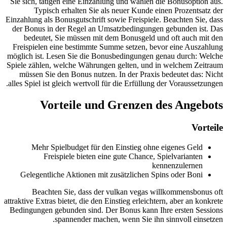
Sie sich, tätigen eine Einzahlung und wählen die Bonusoption aus.
Typisch erhalten Sie als neuer Kunde einen Prozentsatz der
Einzahlung als Bonusgut­schrift sowie Freispiele. Beachten Sie, dass
der Bonus in der Regel an Umsatzbedingungen gebunden ist. Das
bedeutet, Sie müssen mit dem Bonusgeld und oft auch mit den
Freispielen eine bestimmte Summe setzen, bevor eine Auszahlung
möglich ist. Lesen Sie die Bonusbedingungen genau durch: Welche
Spiele zählen, welche Währungen gelten, und in welchem Zeitraum
müssen Sie den Bonus nutzen. In der Praxis bedeutet das: Nicht
alles Spiel ist gleich wertvoll für die Erfüllung der Voraussetzungen.
Vorteile und Grenzen des Angebots
Vorteile
Mehr Spielbudget für den Einstieg ohne eigenes Geld
Freispiele bieten eine gute Chance, Spielvarianten
kennenzulernen
Gelegentliche Aktionen mit zusätzlichen Spins oder Boni
Beachten Sie, dass der vulkan vegas willkommensbonus oft
attraktive Extras bietet, die den Einstieg erleichtern, aber an konkrete
Bedingungen gebunden sind. Der Bonus kann Ihre ersten Sessions
spannender machen, wenn Sie ihn sinnvoll einsetzen.