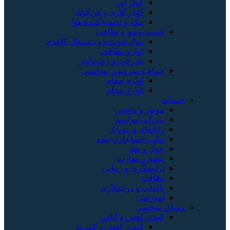
کولر آبی
کولر گازی و فن‌کوئل
پنکه و تصفیه‌کنندهٔ هوا
شست‌وشو و نظافت
مواد شوینده و دستمال کاغذی
لوازم نظافت
بندرخت و رخت‌آویز
حمام و سرویس بهداشتی
لوازم حمام
لوازم حمام
خدمات
موتور و ماشین
پذیرایی/مراسم
رایانه‌ای و موبایل
مالی/حسابداری/بیمه
حمل و نقل
پیشه و مهارت
آرایشگری و زیبایی
نظافت
باغبانی و درختکاری
آموزشی
وسایل شخصی
کیف، کفش و لباس
کیف، کفش و کمربند