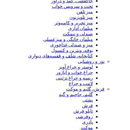
جاکفشی، کمد و دراور
تخت و سرویس خواب
میز تلفن
میز تلویزیون
میز تحریر و کامپیوتر
مبلمان اداری
صندلی و نیمکت
مبلمان خانگی و میزعسلی
میز و صندلی غذاخوری
بوفه، ویترین و کنسول
کتابخانه، شلف و قفسه‌های دیواری
نور و روشنایی
لوستر و چراغ آویز
چراغ خواب و آباژور
ریسه و چراغ تزئینی
لامپ و چراغ
فرش، گلیم و موکت
گلیم، جاجیم و گبه
پشتی
فرش
تابلو فرش
روفرشی
پادری
موکت