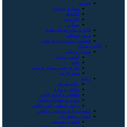
خودرو
سواری و وانت
کلاسیک
اجاره ای
سنگین
قایق و سایر وسایل نقلیه
موتور سیکلت
قطعات یدکی و لوازم جانبی
کالای دیجیتال
موبایل و تبلت
گوشی موبایل
تبلت
لوازم جانبی موبایل و تبلت
سیم کارت
رایانه
رایانه همراه
رایانه رو میزی
قطعات و لوازم جانبی
مودم و تجهیزات شبکه
پرینتر، اسکنر، کپی، فکس
کنسول، بازی‌ ویدئویی و آنلاین
صوتی و تصویری
فیلم و موسیقی
دوربین عکاسی و فیلم برداری