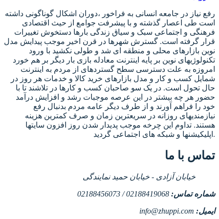
رفع نیاز در جامعه انسانی به فراخور ،دوران اشکال گوناگونی داشته
است طی اعصار گذشته و با پیشرفت جوامع از حیث اقتصادی
فرهنگی و اجتماعی سبک و سیاق زندگی بارها دستخوش تغییرات
قرار گرفته است. گسترش شهرها در قرن اخیر موجب پیدایش مدل
نوین بازارهای محلی و منطقه ای شد و طولی نکشید با ورود
تکنولوژیهای نوین بر پایه اینترنت معادله بازی بار دیگر بر هم خورد
امروزه به علت دسترسی سطح گستردهای از مردم به اینترنت
شمایل کسب و کار و مدل بازارهای خرید کالا و خدمات هر روز در
حال تحول است. در یک سو صاحبان کسب و کارها در تلاشند تا با
حضور هر چه بیشتر در این عرصه موجبات رشد و افزایش درآمد
خود را فراهم آورند و از طرف دیگر عامه مردم بدنبال رفع
نیازمندیهای روزانه در سریعترین زمان و صرف کمترین هزینه
هستند. تداوم این چرخه موجب پدیدار شدن روز افزون سایتها
اپلیکیشنها و شبکه های اجتماعی گردید.
تماس با ما
خیابان آزادی - خیابان حمید نمایندگی
شماره تماس:
02188419068 / 02188456073
ایمیل:
info@zhuppi.com