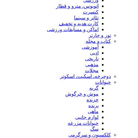
ورزشی
اتوبوس، مترو و قطار
کنسرت
تئاتر و سینما
کارت هدیه و تخفیف
اماکن و مسابقات ورزشی
تور و چارتر
کتاب و مجله
آموزشی
ادبی
تاریخی
مذهبی
مجلات
دوچرخه، اسکیت، اسکوتر
حیوانات
گربه
موش و خرگوش
خزنده
پرنده
ماهی
لوازم جانبی
حیوانات مزرعه
سگ
کلکسیون و سرگرمی