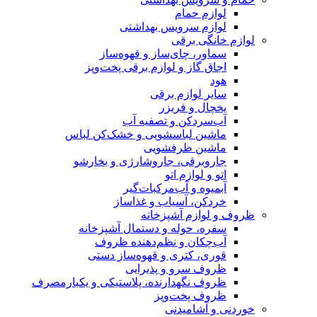
لوازم حمام
لوازم سرویس بهداشتی
لوازم خانگی برقی
سماور، چای‌ساز و قهوه‌ساز
اجاق گاز و لوازم برقی پخت‌وپز
هود
سایر لوازم برقی
یخچال و فریزر
آب‌سردکن و تصفیه آب
ماشین لباسشویی و خشک‌کن لباس
ماشین ظرفشویی
جاروبرقی، جاروشارژی و بخارشو
اتو و لوازم اتو
آبمیوه و آب‌مرکبات‌گیر
خردکن، آسیاب و غذاساز
ظروف و لوازم آشپزخانه
سفره، حوله و دستمال آشپزخانه
آب‌چکان و نظم‌دهنده ظروف
قوری، کتری و قهوه‌ساز دستی
ظروف سرو و پذیرایی
ظروف نگهدارنده، پلاستیکی و یکبارمصرف
ظروف پخت‌وپز
خوردنی و آشامیدنی