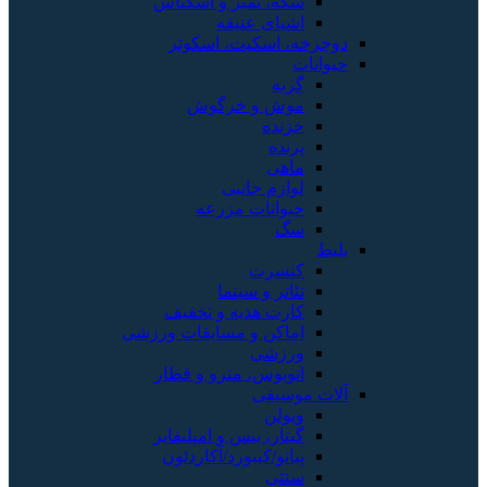
سکه، تمبر و اسکناس
اشیای عتیقه
دوچرخه، اسکیت، اسکوتر
حیوانات
گربه
موش و خرگوش
خزنده
پرنده
ماهی
لوازم جانبی
حیوانات مزرعه
سگ
بلیط
کنسرت
تئاتر و سینما
کارت هدیه و تخفیف
اماکن و مسابقات ورزشی
ورزشی
اتوبوس، مترو و قطار
آلات موسیقی
ویولن
گیتار، بیس و امپلیفایر
پیانو/کیبورد/آکاردئون
سنتی