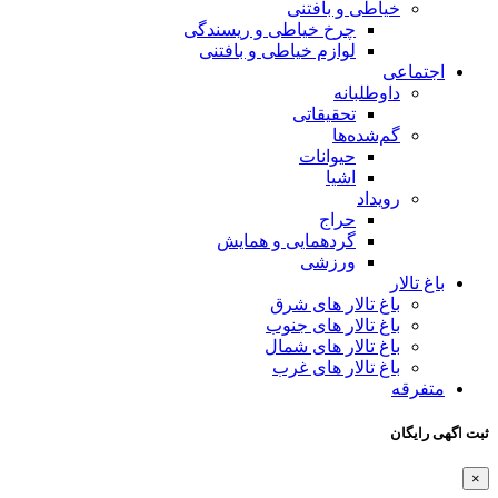
خیاطی و بافتنی
چرخ خیاطی و ریسندگی
لوازم خیاطی و بافتنی
اجتماعی
داوطلبانه
تحقیقاتی
گم‌شده‌ها
حیوانات
اشیا
رویداد
حراج
گردهمایی و همایش
ورزشی
باغ تالار
باغ تالار های شرق
باغ تالار های جنوب
باغ تالار های شمال
باغ تالار های غرب
متفرقه
ثبت اگهی رایگان
×