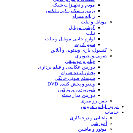
مودم و تجهیزات شبکه
پرینتر، اسکنر، کپی، فکس
رایانه همراه
موبایل و تبلت
گوشی موبایل
تبلت
لوازم جانبی موبایل و تبلت
سیم کارت
کنسول، بازی‌ ویدئویی و آنلاین
صوتی و تصویری
فیلم و موسیقی
دوربین عکاسی و فیلم برداری
پخش کننده همراه
سیستم صوتی خانگی
ویدیو و پخش کننده DVD
تلویزیون و پروژکتور
دوربین مدار بسته
تلفن رو میزی
مزون لباس عروس
خدمات
باغبانی و درختکاری
آموزشی
موتور و ماشین