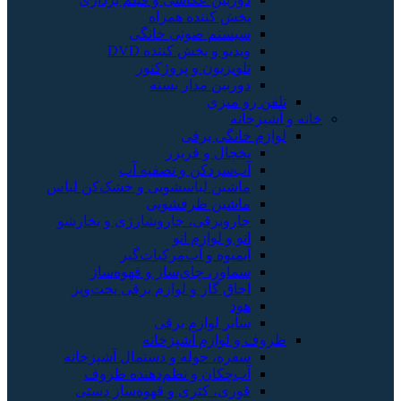
پخش کننده همراه
سیستم صوتی خانگی
ویدیو و پخش کننده DVD
تلویزیون و پروژکتور
دوربین مدار بسته
تلفن رو میزی
خانه و آشپزخانه
لوازم خانگی برقی
یخچال و فریزر
آب‌سردکن و تصفیه آب
ماشین لباسشویی و خشک‌کن لباس
ماشین ظرفشویی
جاروبرقی، جاروشارژی و بخارشو
اتو و لوازم اتو
آبمیوه و آب‌مرکبات‌گیر
سماور، چای‌ساز و قهوه‌ساز
اجاق گاز و لوازم برقی پخت‌وپز
هود
سایر لوازم برقی
ظروف و لوازم آشپزخانه
سفره، حوله و دستمال آشپزخانه
آب‌چکان و نظم‌دهنده ظروف
قوری، کتری و قهوه‌ساز دستی