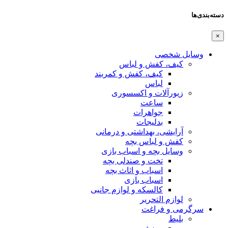
دسته‌بندی‌ها
×
وسایل شخصی
کیف، کفش و لباس
کیف، کفش و کمربند
لباس
زیورآلات و اکسسوری
ساعت
جواهرات
بدلیجات
آرایشی، بهداشتی و درمانی
کفش و لباس بچه
وسایل بچه و اسباب بازی
تخت و صندلی بچه
اسباب و اثاث بچه
اسباب بازی
کالسکه و لوازم جانبی
لوازم التحریر
سرگرمی و فراغت
بلیط