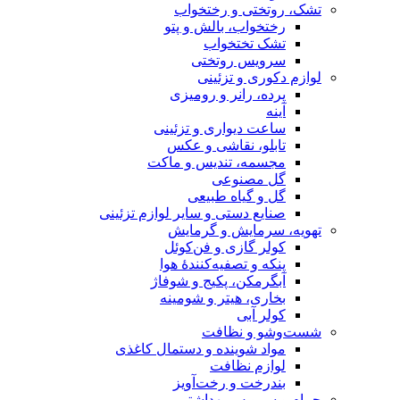
تشک، روتختی و رختخواب
رختخواب، بالش و پتو
تشک تختخواب
سرویس روتختی
لوازم دکوری و تزئینی
پرده، رانر و رومیزی
آینه
ساعت دیواری و تزئینی
تابلو، نقاشی و عکس
مجسمه، تندیس و ماکت
گل مصنوعی
گل و گیاه طبیعی
صنایع دستی و سایر لوازم تزئینی
تهویه، سرمایش و گرمایش
کولر گازی و فن‌کوئل
پنکه و تصفیه‌کنندهٔ هوا
آبگرمکن، پکیج و شوفاژ
بخاری، هیتر و شومینه
کولر آبی
شست‌وشو و نظافت
مواد شوینده و دستمال کاغذی
لوازم نظافت
بندرخت و رخت‌آویز
حمام و سرویس بهداشتی