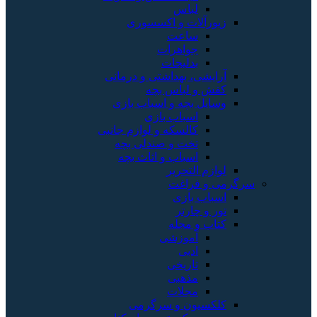
لباس
زیورآلات و اکسسوری
ساعت
جواهرات
بدلیجات
آرایشی، بهداشتی و درمانی
کفش و لباس بچه
وسایل بچه و اسباب بازی
اسباب بازی
کالسکه و لوازم جانبی
تخت و صندلی بچه
اسباب و اثاث بچه
لوازم التحریر
سرگرمی و فراغت
اسباب‌ بازی
تور و چارتر
کتاب و مجله
آموزشی
ادبی
تاریخی
مذهبی
مجلات
کلکسیون و سرگرمی