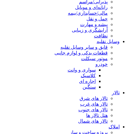
پذیرایی/مراسم
رایانه‌ای و موبایل
مالی/حسابداری/بیمه
حمل و نقل
پیشه و مهارت
آرایشگری و زیبایی
نظافت
وسایل نقلیه
قایق و سایر وسایل نقلیه
قطعات یدکی و لوازم جانبی
موتور سیکلت
خودرو
سواری و وانت
کلاسیک
اجاره ای
سنگین
تالار
تالار های شرق
تالار های غرب
تالار های جنوب
هتل تالار ها
تالار های شمال
املاک
پروژه ساخت و ساز