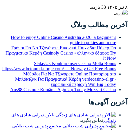
۸ تیر ۱۴۰۵
33 بازدید
آخرین مطالب وبلاگ
How to enjoy Online Casino Australia 2026: a beginner’s
guide to pokies and more
Τρόποι Για Να Τζογάρετε Εικονικά Παιχνίδια Πόκερ Για
Πραγματικά Κέρδη Casinoly Casino • ελληνικό έδαφος Try
It Now
Stake.Us-Konkurranser Casino Motta Bonus
https://www.betonred-norge.com/ — Norway Get Free Bonus
Μέθοδοι Για Να Τζογάρετε Online Πονταρίσματα
Μπλάκτζακ Για Πραγματικά Κέρδη verdecasino-el.gr ·
ευρωπαϊκή περιοχή Win Big Today
Aus88 Casino · România Sign Up Today Mozzart Casino
آخرین آگهی‌ها
تالار پذیرایی شادی های
زندگی
تماس بگیرید
مجتمع پذیرایی شب طلایی