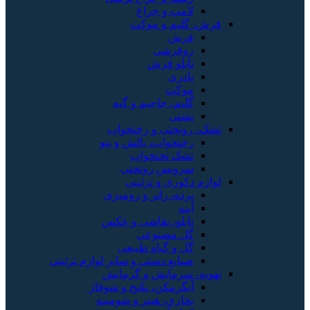
لامپ و چراغ
فرش، گلیم و موکت
فرش
روفرشی
تابلو فرش
پادری
موکت
گلیم، جاجیم و گبه
پشتی
تشک، روتختی و رختخواب
رختخواب، بالش و پتو
تشک تختخواب
سرویس روتختی
لوازم دکوری و تزئینی
پرده، رانر و رومیزی
آینه
تابلو، نقاشی و عکس
گل مصنوعی
گل و گیاه طبیعی
صنایع دستی و سایر لوازم تزئینی
تهویه، سرمایش و گرمایش
آبگرمکن، پکیج و شوفاژ
بخاری، هیتر و شومینه