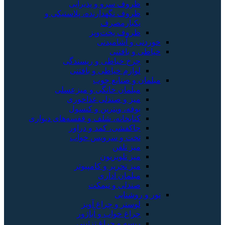
ظروف سرو و پذیرایی
ظروف نگهدارنده، پلاستیکی و
یکبارمصرف
ظروف پخت‌وپز
خوردنی و آشامیدنی
خیاطی و بافتنی
چرخ خیاطی و ریسندگی
لوازم خیاطی و بافتنی
مبلمان و صنایع چوب
مبلمان خانگی و میزعسلی
میز و صندلی غذاخوری
بوفه، ویترین و کنسول
کتابخانه، شلف و قفسه‌های دیواری
جاکفشی، کمد و دراور
تخت و سرویس خواب
میز تلفن
میز تلویزیون
میز تحریر و کامپیوتر
مبلمان اداری
صندلی و نیمکت
نور و روشنایی
لوستر و چراغ آویز
چراغ خواب و آباژور
ریسه و چراغ تزئینی