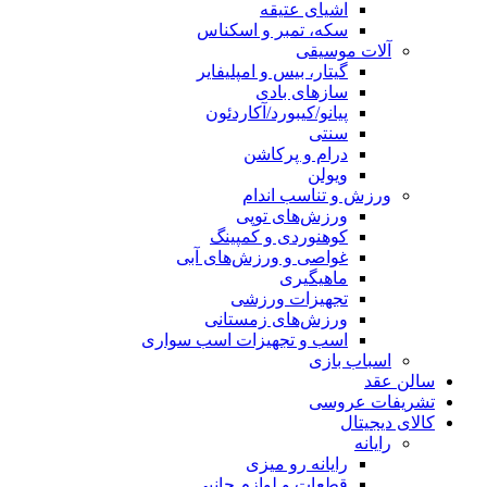
اشیای عتیقه
سکه، تمبر و اسکناس
آلات موسیقی
گیتار، بیس و امپلیفایر
سازهای بادی
پیانو/کیبورد/آکاردئون
سنتی
درام و پرکاشن
ویولن
ورزش و تناسب اندام
ورزش‌های توپی
کوهنوردی و کمپینگ
غواصی و ورزش‌های آبی
ماهیگیری
تجهیزات ورزشی
ورزش‌های زمستانی
اسب و تجهیزات اسب سواری
اسباب‌ بازی
سالن عقد
تشریفات عروسی
کالای دیجیتال
رایانه
رایانه رو میزی
قطعات و لوازم جانبی