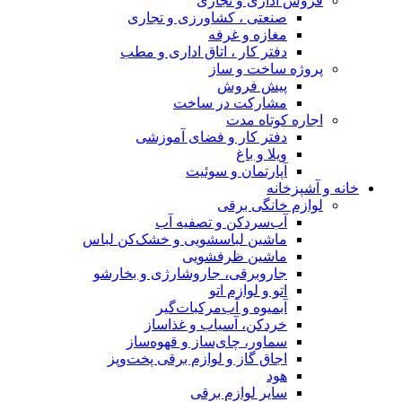
فروش اداری و تجاری
صنعتی ، کشاورزی و تجاری
مغازه و غرفه
دفتر کار ، اتاق اداری و مطب
پروژه ساخت و ساز
پیش فروش
مشارکت در ساخت
اجاره کوتاه مدت
دفتر کار و فضای آموزشی
ویلا و باغ
آپارتمان و سوئیت
خانه و آشپزخانه
لوازم خانگی برقی
آب‌سردکن و تصفیه آب
ماشین لباسشویی و خشک‌کن لباس
ماشین ظرفشویی
جاروبرقی، جاروشارژی و بخارشو
اتو و لوازم اتو
آبمیوه و آب‌مرکبات‌گیر
خردکن، آسیاب و غذاساز
سماور، چای‌ساز و قهوه‌ساز
اجاق گاز و لوازم برقی پخت‌وپز
هود
سایر لوازم برقی