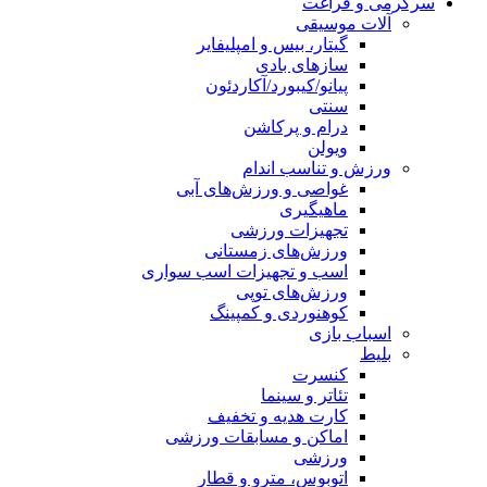
سرگرمی و فراغت
آلات موسیقی
گیتار، بیس و امپلیفایر
سازهای بادی
پیانو/کیبورد/آکاردئون
سنتی
درام و پرکاشن
ویولن
ورزش و تناسب اندام
غواصی و ورزش‌های آبی
ماهیگیری
تجهیزات ورزشی
ورزش‌های زمستانی
اسب و تجهیزات اسب سواری
ورزش‌های توپی
کوهنوردی و کمپینگ
اسباب‌ بازی
بلیط
کنسرت
تئاتر و سینما
کارت هدیه و تخفیف
اماکن و مسابقات ورزشی
ورزشی
اتوبوس، مترو و قطار