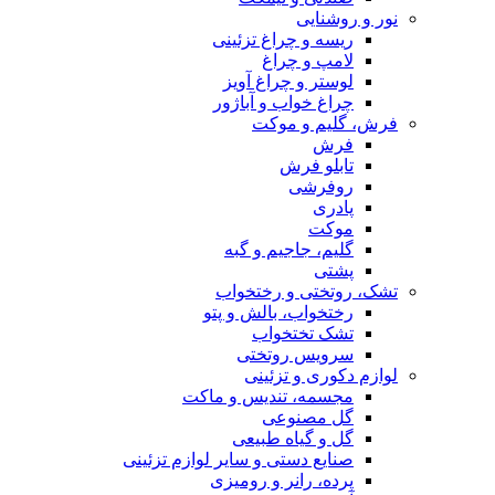
نور و روشنایی
ریسه و چراغ تزئینی
لامپ و چراغ
لوستر و چراغ آویز
چراغ خواب و آباژور
فرش، گلیم و موکت
فرش
تابلو فرش
روفرشی
پادری
موکت
گلیم، جاجیم و گبه
پشتی
تشک، روتختی و رختخواب
رختخواب، بالش و پتو
تشک تختخواب
سرویس روتختی
لوازم دکوری و تزئینی
مجسمه، تندیس و ماکت
گل مصنوعی
گل و گیاه طبیعی
صنایع دستی و سایر لوازم تزئینی
پرده، رانر و رومیزی