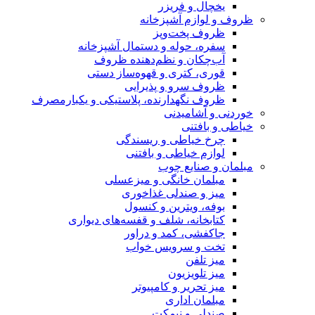
یخچال و فریزر
ظروف و لوازم آشپزخانه
ظروف پخت‌وپز
سفره، حوله و دستمال آشپزخانه
آب‌چکان و نظم‌دهنده ظروف
قوری، کتری و قهوه‌ساز دستی
ظروف سرو و پذیرایی
ظروف نگهدارنده، پلاستیکی و یکبارمصرف
خوردنی و آشامیدنی
خیاطی و بافتنی
چرخ خیاطی و ریسندگی
لوازم خیاطی و بافتنی
مبلمان و صنایع چوب
مبلمان خانگی و میزعسلی
میز و صندلی غذاخوری
بوفه، ویترین و کنسول
کتابخانه، شلف و قفسه‌های دیواری
جاکفشی، کمد و دراور
تخت و سرویس خواب
میز تلفن
میز تلویزیون
میز تحریر و کامپیوتر
مبلمان اداری
صندلی و نیمکت