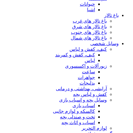
حیوانات
اشیا
باغ تالار
باغ تالار های غرب
باغ تالار های شرق
باغ تالار های جنوب
باغ تالار های شمال
وسایل شخصی
کیف، کفش و لباس
کیف، کفش و کمربند
لباس
زیورآلات و اکسسوری
ساعت
جواهرات
بدلیجات
آرایشی، بهداشتی و درمانی
کفش و لباس بچه
وسایل بچه و اسباب بازی
اسباب بازی
کالسکه و لوازم جانبی
تخت و صندلی بچه
اسباب و اثاث بچه
لوازم التحریر