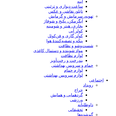
آینه
ساعت دیواری و تزئینی
تابلو، نقاشی و عکس
تهویه، سرمایش و گرمایش
آبگرمکن، پکیج و شوفاژ
بخاری، هیتر و شومینه
کولر آبی
کولر گازی و فن‌کوئل
پنکه و تصفیه‌کنندهٔ هوا
شست‌وشو و نظافت
مواد شوینده و دستمال کاغذی
لوازم نظافت
بندرخت و رخت‌آویز
حمام و سرویس بهداشتی
لوازم حمام
لوازم سرویس بهداشتی
اجتماعی
رویداد
حراج
گردهمایی و همایش
ورزشی
داوطلبانه
تحقیقاتی
گم‌شده‌ها