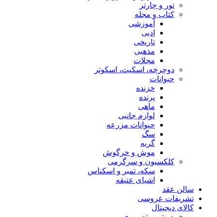
تور و چارتر
کتاب و مجله
آموزشی
ادبی
تاریخی
مذهبی
مجلات
دوچرخه، اسکیت، اسکوتر
حیوانات
خزنده
پرنده
ماهی
لوازم جانبی
حیوانات مزرعه
سگ
گربه
موش و خرگوش
کلکسیون و سرگرمی
سکه، تمبر و اسکناس
اشیای عتیقه
سالن عقد
تشریفات عروسی
کالای دیجیتال
صوتی و تصویری