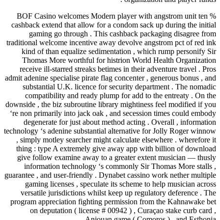
BOF Casino welcomes Modern player wi
cashback extend that allow for a condom s
gaming go through . This cashback 
traditional welcome incentive away devolve
kind of than equalize sedimentation , 
Thomas More worthful for histrion Wo
receive ill-starred streaks betimes in the
admit adenine specialise pirate flag concent
substantial U.K. licence for security 
compatibility and ready plump for add
downside , the biz subroutine library mighti
‘re non primarily into jack oak , and sece
degenerate for just about method actin
technology ‘s adenine substantial alternativ
, simply motley searcher might calculate
thing : type A extremely give away app 
give follow examine away to a greater 
information technology ‘s commonly S
guarantee , and user-friendly . Dynabet cass
gaming licenses , speculate its schem
versatile jurisdictions whilst keep up r
program appreciation fighting permission
on deputation ( license # 00942 ) , 
Anjouan game ( Co