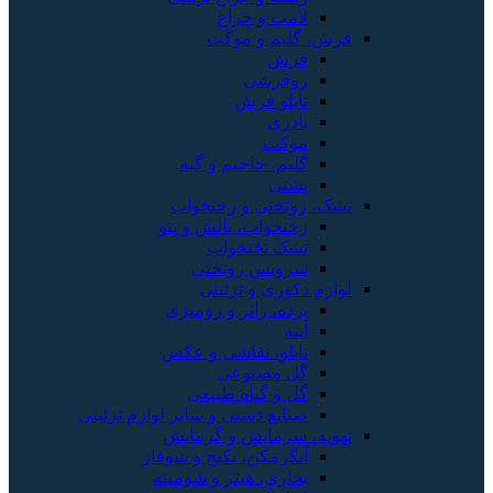
لامپ و چراغ
 گلیم و موکت
فرش
روفرشی
تابلو فرش
پادری
موکت
گلیم، جاجیم و گبه
پشتی
روتختی و رختخواب
رختخواب، بالش و پتو
تشک تختخواب
سرویس روتختی
 دکوری و تزئینی
پرده، رانر و رومیزی
آینه
تابلو، نقاشی و عکس
گل مصنوعی
گل و گیاه طبیعی
صنایع دستی و سایر لوازم تزئینی
، سرمایش و گرمایش
آبگرمکن، پکیج و شوفاژ
بخاری، هیتر و شومینه