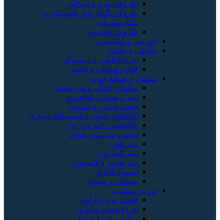
ظروف سرو و پذیرایی
ظروف نگهدارنده، پلاستیکی و
یکبارمصرف
ظروف پخت‌وپز
ی و آشامیدنی
 و بافتنی
چرخ خیاطی و ریسندگی
لوازم خیاطی و بافتنی
ن و صنایع چوب
مبلمان خانگی و میزعسلی
میز و صندلی غذاخوری
بوفه، ویترین و کنسول
کتابخانه، شلف و قفسه‌های دیواری
جاکفشی، کمد و دراور
تخت و سرویس خواب
میز تلفن
میز تلویزیون
میز تحریر و کامپیوتر
مبلمان اداری
صندلی و نیمکت
 روشنایی
لوستر و چراغ آویز
چراغ خواب و آباژور
ریسه و چراغ تزئینی