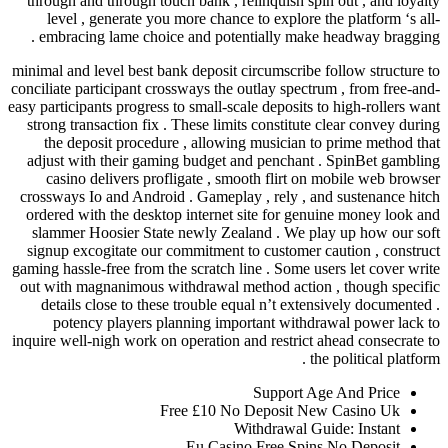
through and through touch bank , relinqui
level , generate you more chance to exp
embracing lame choice and potentially
minimal and level best bank deposit circums
conciliate participant crossways the outlay 
easy participants progress to small-scale depo
strong transaction fix . These limits cons
the deposit procedure , allowing music
adjust with their gaming budget and pen
casino delivers profligate , smooth fl
crossways Io and Android . Gameplay , rel
ordered with the desktop internet site fo
slammer Hoosier State newly Zealand . 
signup excogitate our commitment to cust
gaming hassle-free from the scratch line . S
out with magnanimous withdrawal method a
details close to these trouble equal n’t
potency players planning important 
inquire well-nigh work on operation and res
Suppo
Free £10 No Depos
Withdraw
Eu Casino Free