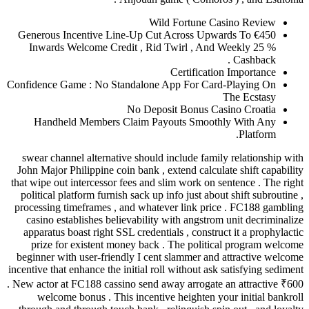
Wild Fortu
Generous Incentive Line-Up Cut Across
Inwards Welcome Credit , Rid Twirl 
Certif
Confidence Game : No Standalone App For
No Deposit Bon
Handheld Members Claim Payouts S
swear channel alternative should include
John Major Philippine coin bank , extend c
that wipe out intercessor fees and slim wor
political platform furnish sack up info jus
processing timeframes , and whatever lin
casino establishes believability with an
apparatus boast right SSL credentials , c
prize for existent money back . The p
beginner with user-friendly I cent slamme
incentive that enhance the initial roll witho
. New actor at FC188 cassino send away arr
welcome bonus . This incentive heigh