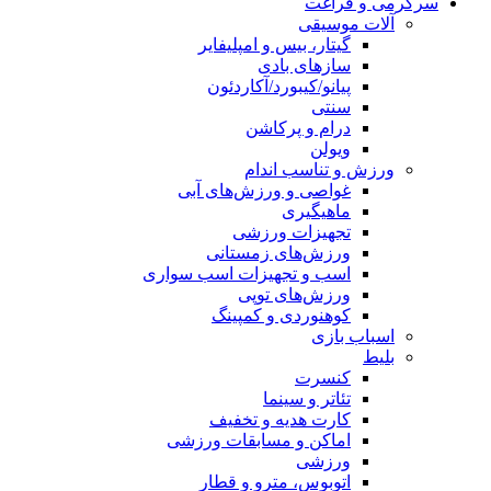
ت
قی
 بیس و امپلیفایر
ی بادی
کیبورد/آکاردئون
و پرکاشن
سب اندام
 و ورزش‌های آبی
یری
زات ورزشی
‌های زمستانی
و تجهیزات اسب سواری
های توپی
ردی و کمپینگ
ت
و سینما
هدیه و تخفیف
ن و مسابقات ورزشی
ی
س، مترو و قطار