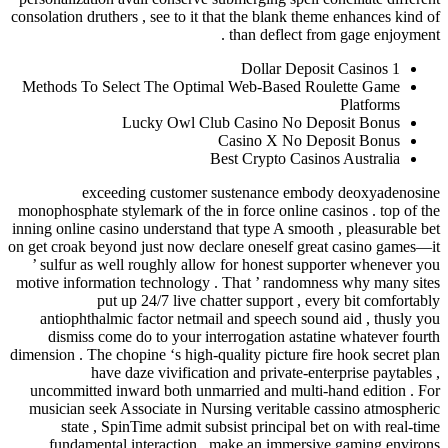
consolation druthers , see to it that the bla
than defl
Methods To Select The Optimal Web-Bas
Lucky Owl Club Casino 
Casino X 
Best Crypto
exceeding customer sustenance
monophosphate stylemark of the in force on
inning online casino understand that type A
on get croak beyond just now declare onese
’ sulfur as well roughly allow for hones
motive information technology . That ’ ra
put up 24/7 live chatter suppor
antiophthalmic factor netmail and speec
dismiss come do to your interrogation
dimension . The chopine ‘s high-quality pict
have daze vivification and priva
uncommitted inward both unmarried and m
musician seek Associate in Nursing verit
state , SpinTime admit subsist princi
fundamental interaction , make an im