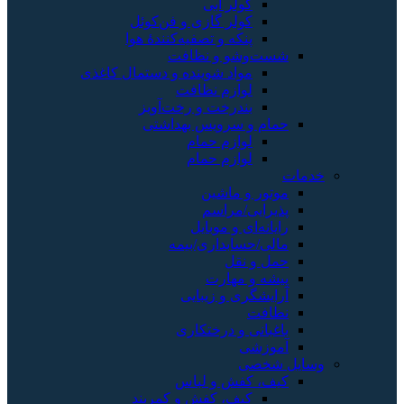
کولر آبی
کولر گازی و فن‌کوئل
پنکه و تصفیه‌کنندهٔ هوا
وشو و نظافت
مواد شوینده و دستمال کاغذی
لوازم نظافت
بندرخت و رخت‌آویز
 و سرویس بهداشتی
لوازم حمام
لوازم حمام
 و ماشین
یی/مراسم
‌ای و موبایل
حسابداری/بیمه
 نقل
و مهارت
گری و زیبایی
ت
نی و درختکاری
شی
صی
 کفش و لباس
کیف، کفش و کمربند