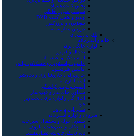
پخش کننده همراه
سیستم صوتی خانگی
ویدیو و پخش کننده DVD
تلویزیون و پروژکتور
دوربین مدار بسته
رو میزی
خانه
 خانگی برقی
یخچال و فریزر
آب‌سردکن و تصفیه آب
ماشین لباسشویی و خشک‌کن لباس
ماشین ظرفشویی
جاروبرقی، جاروشارژی و بخارشو
اتو و لوازم اتو
آبمیوه و آب‌مرکبات‌گیر
سماور، چای‌ساز و قهوه‌ساز
اجاق گاز و لوازم برقی پخت‌وپز
هود
سایر لوازم برقی
و لوازم آشپزخانه
سفره، حوله و دستمال آشپزخانه
آب‌چکان و نظم‌دهنده ظروف
قوری، کتری و قهوه‌ساز دستی