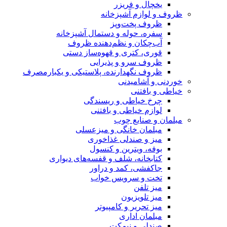
 و فریزر
زم آشپزخانه
 پخت‌وپز
 حوله و دستمال آشپزخانه
ان و نظم‌دهنده ظروف
 کتری و قهوه‌ساز دستی
سرو و پذیرایی
نگهدارنده، پلاستیکی و یکبارمصرف
شامیدنی
فتنی
خیاطی و ریسندگی
 خیاطی و بافتنی
نایع چوب
ن خانگی و میزعسلی
 صندلی غذاخوری
 ویترین و کنسول
انه، شلف و قفسه‌های دیواری
ی، کمد و دراور
و سرویس خواب
لفن
لویزیون
حریر و کامپیوتر
ن اداری
ی و نیمکت