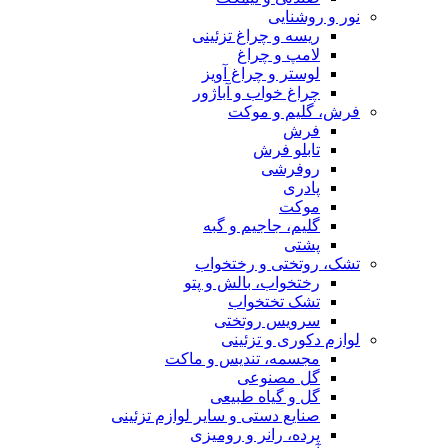
یی
و چراغ تزئینی
و چراغ
 و چراغ آویز
خواب و آباژور
 و موکت
 فرش
شی
 جاجیم و گبه
ی و رختخواب
اب، بالش و پتو
تختخواب
س روتختی
 و تزئینی
ه، تندیس و ماکت
صنوعی
گیاه طبیعی
 دستی و سایر لوازم تزئینی
 رانر و رومیزی