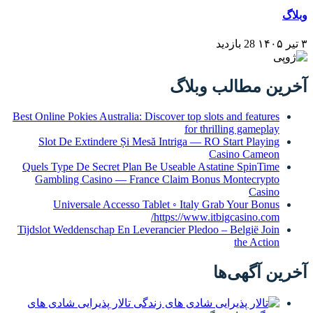
لاگ
Best Online Pokies Australia: Discover top 
for
Slot De Extindere Și Mesă Intriga —
Quels Type De Secret Plan Be Useable 
Gambling Casino — France Claim B
Universale Accesso Tablet ◦ Ital
https://ww
Tijdslot Weddenschap En Leverancier Ple
تالار پذیرایی شادی های