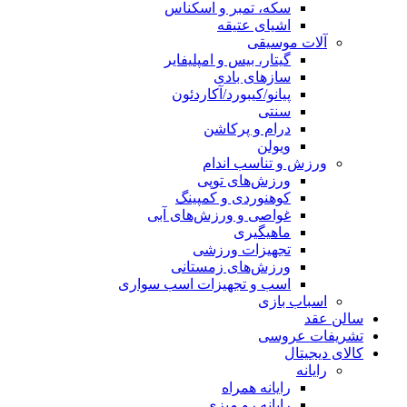
سکه، تمبر و اسکناس
اشیای عتیقه
آلات موسیقی
گیتار، بیس و امپلیفایر
سازهای بادی
پیانو/کیبورد/آکاردئون
سنتی
درام و پرکاشن
ویولن
ورزش و تناسب اندام
ورزش‌های توپی
کوهنوردی و کمپینگ
غواصی و ورزش‌های آبی
ماهیگیری
تجهیزات ورزشی
ورزش‌های زمستانی
اسب و تجهیزات اسب سواری
اسباب‌ بازی
سالن عقد
تشریفات عروسی
کالای دیجیتال
رایانه
رایانه همراه
رایانه رو میزی