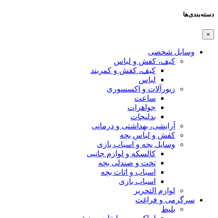
دسته‌بندی‌ها
×
وسایل شخصی
کیف، کفش و لباس
کیف، کفش و کمربند
لباس
زیورآلات و اکسسوری
ساعت
جواهرات
بدلیجات
آرایشی، بهداشتی و درمانی
کفش و لباس بچه
وسایل بچه و اسباب بازی
کالسکه و لوازم جانبی
تخت و صندلی بچه
اسباب و اثاث بچه
اسباب بازی
لوازم التحریر
سرگرمی و فراغت
بلیط