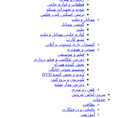
قطعات و لوازم جانبی
مودم و تجهیزات شبکه
پرینتر، اسکنر، کپی، فکس
موبایل و تبلت
گوشی موبایل
تبلت
لوازم جانبی موبایل و تبلت
سیم کارت
کنسول، بازی‌ ویدئویی و آنلاین
صوتی و تصویری
فیلم و موسیقی
دوربین عکاسی و فیلم برداری
پخش کننده همراه
سیستم صوتی خانگی
ویدیو و پخش کننده DVD
تلویزیون و پروژکتور
دوربین مدار بسته
تلفن رو میزی
مزون لباس عروس
خدمات
نظافت
باغبانی و درختکاری
آموزشی