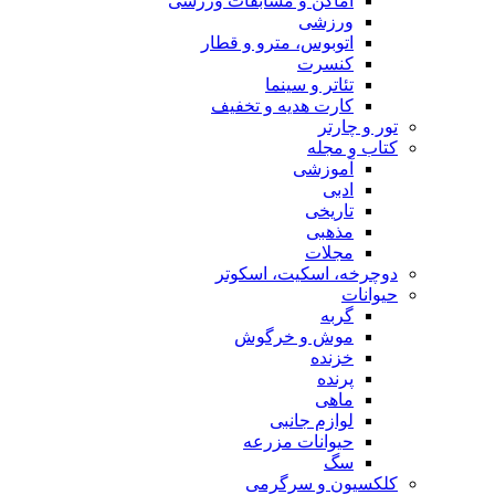
اماکن و مسابقات ورزشی
ورزشی
اتوبوس، مترو و قطار
کنسرت
تئاتر و سینما
کارت هدیه و تخفیف
تور و چارتر
کتاب و مجله
آموزشی
ادبی
تاریخی
مذهبی
مجلات
دوچرخه، اسکیت، اسکوتر
حیوانات
گربه
موش و خرگوش
خزنده
پرنده
ماهی
لوازم جانبی
حیوانات مزرعه
سگ
کلکسیون و سرگرمی