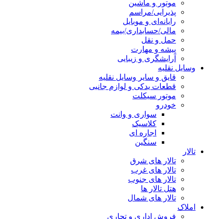
موتور و ماشین
پذیرایی/مراسم
رایانه‌ای و موبایل
مالی/حسابداری/بیمه
حمل و نقل
پیشه و مهارت
آرایشگری و زیبایی
وسایل نقلیه
قایق و سایر وسایل نقلیه
قطعات یدکی و لوازم جانبی
موتور سیکلت
خودرو
سواری و وانت
کلاسیک
اجاره ای
سنگین
تالار
تالار های شرق
تالار های غرب
تالار های جنوب
هتل تالار ها
تالار های شمال
املاک
فروش اداری و تجاری