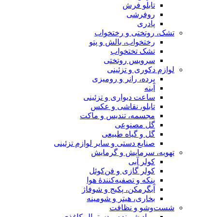
تابلو فرش
روفرشی
پادری
تشک، روتختی و رختخواب
رختخواب، بالش و پتو
تشک تختخواب
سرویس روتختی
لوازم دکوری و تزئینی
پرده، رانر و رومیزی
آینه
ساعت دیواری و تزئینی
تابلو، نقاشی و عکس
مجسمه، تندیس و ماکت
گل مصنوعی
گل و گیاه طبیعی
صنایع دستی و سایر لوازم تزئینی
تهویه، سرمایش و گرمایش
کولر آبی
کولر گازی و فن‌کوئل
پنکه و تصفیه‌کنندهٔ هوا
آبگرمکن، پکیج و شوفاژ
بخاری، هیتر و شومینه
شست‌وشو و نظافت
مواد شوینده و دستمال کاغذی