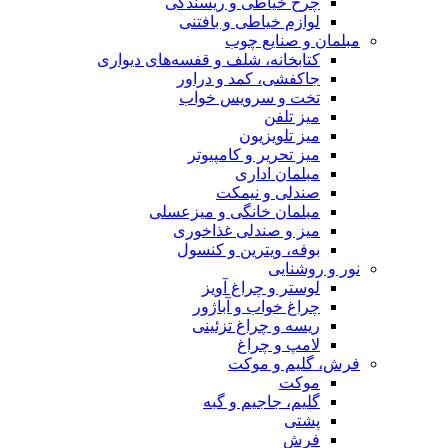
چرخ خیاطی و ریسندگی
لوازم خیاطی و بافتنی
مبلمان و صنایع چوب
کتابخانه، شلف و قفسه‌های دیواری
جاکفشی، کمد و دراور
تخت و سرویس خواب
میز تلفن
میز تلویزیون
میز تحریر و کامپیوتر
مبلمان اداری
صندلی و نیمکت
مبلمان خانگی و میزعسلی
میز و صندلی غذاخوری
بوفه، ویترین و کنسول
نور و روشنایی
لوستر و چراغ آویز
چراغ خواب و آباژور
ریسه و چراغ تزئینی
لامپ و چراغ
فرش، گلیم و موکت
موکت
گلیم، جاجیم و گبه
پشتی
فرش