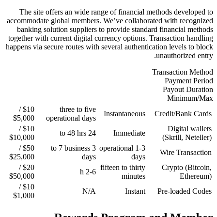
The site offers an wide ra
accommodate global members. 
banking solution suppliers 
together with current digital 
happens via secure routes with 
$10 /
three to five
$5,000
operational days
$10 /
24 to 48 hrs
$10,000
$50 /
3 to 7 business
$25,000
days
$20 /
2-6 h
$50,000
$10 /
N/A
$1,000