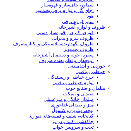
 قهوه‌ساز
برقی پخت‌وپز
ه
وه‌ساز دستی
ایی
 پلاستیکی و یکبارمصرف
مال آشپزخانه
هنده ظروف
سندگی
فتنی
میزعسلی
خوری
نسول
قفسه‌های دیواری
راور
واب