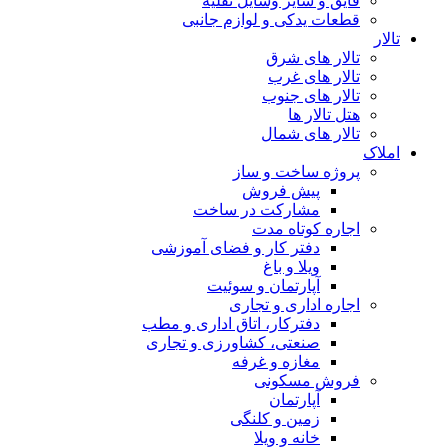
نبی
ت
 آموزشی
اری و مطب
و تجاری