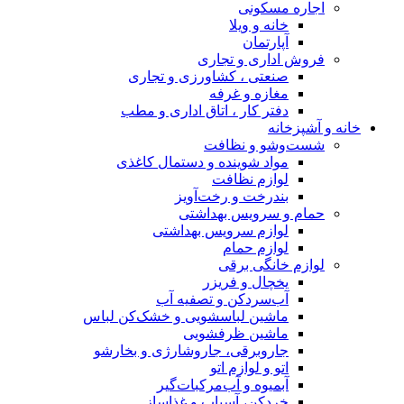
 و تجاری
داری و مطب
تمال کاغذی
ز
ی
اشتی
ه آب
 و خشک‌کن لباس
ارژی و بخارشو
ت‌گیر
غذاساز