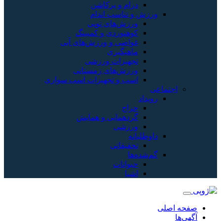
اشن
دام
وپی
 کمپینگ
زش‌های آبی
رزشی
زمستانی
یزات اسب سواری
 همایش