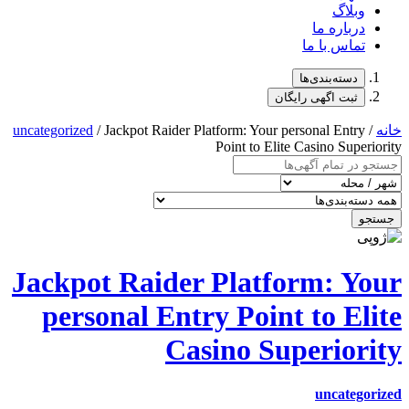
uncategorized
/ Jackpot Raider
Jackpot Raide
personal En
C