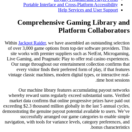
Portable Interface a
H
Comprehensiv
Within
Jackpot Raider
, we hav
of over 3,000 game options f
site works with premier su
Live Gaming, and Pragmatic P
Our range throughout our e
every visitor finds their 
vintage classic machines, mod
Our machine library f
whereby reward sums regular
market data confirms that on
exceeding $2.3 thousand million
demonstrating the genuine payou
successfully arranged
navigation, with tools for vari