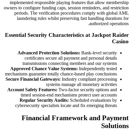
implemented responsible pl
owners to configure funding cap
periods. The verificati
laundering rules whilst 
Essential Security Char
Advanced Protection 
certificates secure 
transmissions conne
Approved Chance Value 
mechanisms guarantee totally
Secure Financial Gateways:
systems
Account Safety Features:
T
timed session-end me
Regular Security Aud
cybersecurity specialists
Financial F