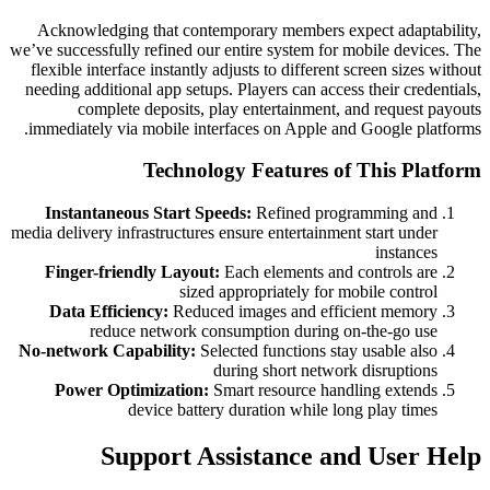
Acknowledging that contem
we’ve successfully refined our 
flexible interface instantly a
needing additional app setups.
complete deposits, pl
immediately via mobile inter
Technolo
Instantaneous Start Spe
media delivery infrastructures 
Finger-friendly Layout:
E
sized a
Data Efficiency:
Reduced
reduce network con
No-network Capability:
Sele
du
Power Optimization:
Sm
device battery
Support As