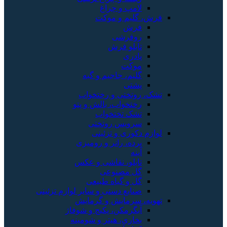
غ
کت
 و گبه
ختخواب
لش و پتو
اب
ختی
ینی
و رومیزی
شی و عکس
ی
طبیعی
و سایر لوازم تزئینی
 گرمایش
یج و شوفاژ
 و شومینه