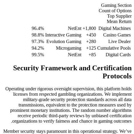
96.4%
98.8%
Interact
97.3%
Evoluti
94.2%
Mi
99.5%
Security Frame
Operating under rigorous overs
licenses from respected 
military-grade securi
transmissions, equivale
prominent monetary institu
receive periodic third-p
organizations to verify fa
Member security stays paramoun