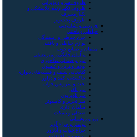
 پذیرایی
رنده، پلاستیکی و
وپز
نی
 و ریسندگی
 و بافتنی
چوب
گی و میزعسلی
ی غذاخوری
ن و کنسول
لف و قفسه‌های دیواری
د و دراور
یس خواب
ن
 کامپیوتر
ی
یمکت
غ آویز
 آباژور
 تزئینی