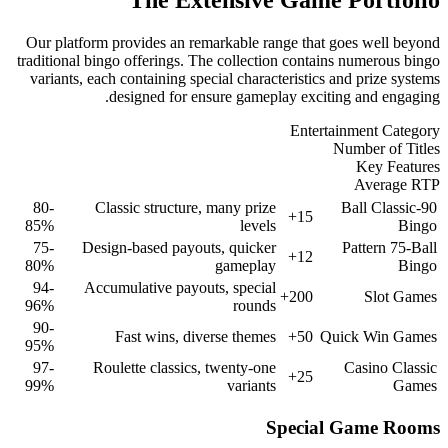
The Extens
Our platform provides an remarkab
traditional bingo offerings. The col
variants, each containing special c
designed for ensure g
80-
Classic structure, many 
85%
l
75-
Design-based payouts, qu
80%
game
94-
Accumulative payouts, sp
96%
ro
90-
Fast wins, diverse t
95%
97-
Roulette classics, twent
99%
var