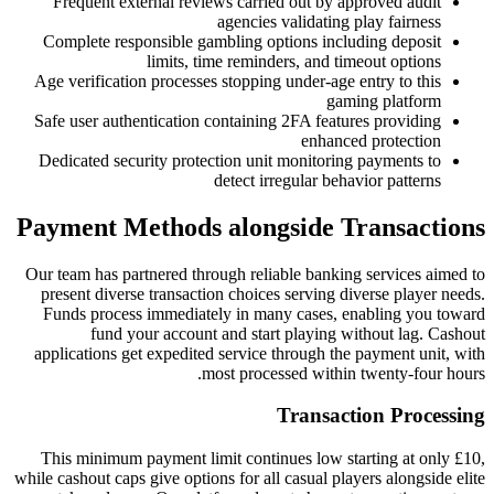
Frequent external reviews carri
agencies
Complete responsible gambling o
limits, time remin
Age verification processes stoppin
Safe user authentication containin
Dedicated security protection uni
detect i
Payment Methods alon
Our team has partnered through reli
present diverse transaction choice
Funds process immediately in ma
fund your account and sta
applications get expedited service
most proce
This minimum payment limit conti
while cashout caps give options for al