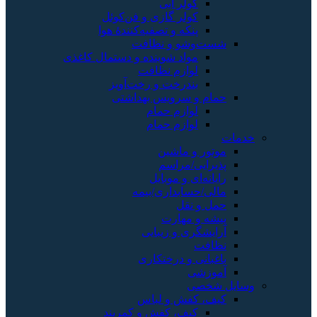
آبی
گازی و فن‌کوئل
 تصفیه‌کنندهٔ هوا
 نظافت
شوینده و دستمال کاغذی
 نظافت
ت و رخت‌آویز
ویس بهداشتی
 حمام
 حمام
شین
اسم
موبایل
اری/بیمه
رت
زیبایی
رختکاری
و لباس
کفش و کمربند