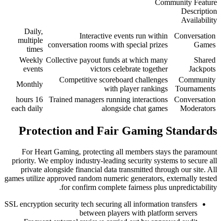
Daily,
Interactive ev
multiple
conversation rooms with
times
Weekly
Collective payout funds
events
victors ce
Competitive scorebo
Monthly
with 
16 hours
Trained managers runni
each daily
alongs
Protection and Fai
For Heart Gaming, protecting a
priority. We employ industry-leading
private alongside financial data t
games utilize approved random numeric
for confirm complete
SSL encryption security tech securing 
between playe