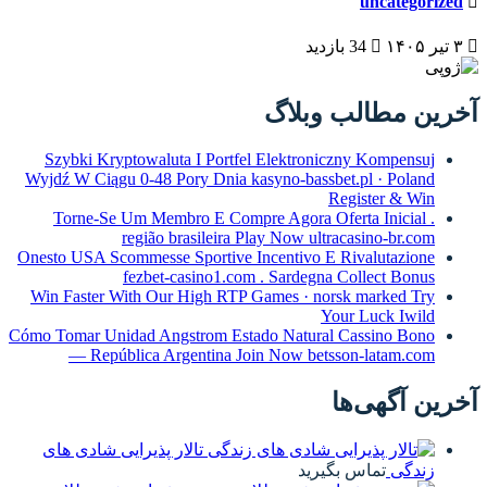
Szybki Kryptowaluta I Portfel 
Wyjdź W Ciągu 0-48 Pory Dnia kas
Torne-Se Um Membro E Compre 
região brasileira Pla
Onesto USA Scommesse Sportive Inc
fezbet-casino1.com .
Win Faster With Our High RTP Ga
Cómo Tomar Unidad Angstrom Estado
— República Argentina Join
تالار پذیرایی شادی های