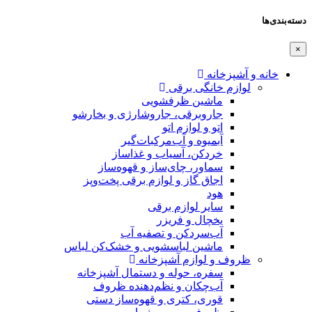
ی
فشویی
جاروشارژی و بخارشو
تو
‌مرکبات‌گیر
اب و غذاساز
ساز و قهوه‌ساز
لوازم برقی پخت‌وپز
 برقی
یزر
 تصفیه آب
سشویی و خشک‌کن لباس
پزخانه
 و دستمال آشپزخانه
نظم‌دهنده ظروف
 و قهوه‌ساز دستی