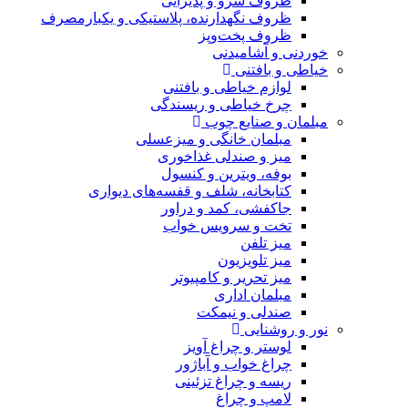
 پذیرایی
رنده، پلاستیکی و یکبارمصرف
وپز
نی
 و بافتنی
 و ریسندگی
چوب
گی و میزعسلی
ی غذاخوری
ن و کنسول
لف و قفسه‌های دیواری
د و دراور
یس خواب
ن
 کامپیوتر
ی
یمکت
غ آویز
 آباژور
 تزئینی
غ