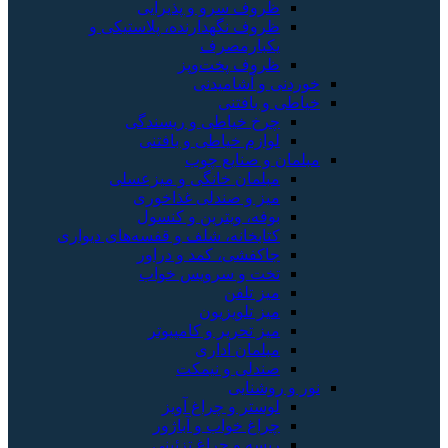
سرو و پذیرایی
نگهدارنده، پلاستیکی و
رمصرف
 پخت‌وپز
شامیدنی
فتنی
خیاطی و ریسندگی
 خیاطی و بافتنی
نایع چوب
ن خانگی و میزعسلی
 صندلی غذاخوری
 ویترین و کنسول
انه، شلف و قفسه‌های دیواری
ی، کمد و دراور
و سرویس خواب
لفن
لویزیون
حریر و کامپیوتر
ن اداری
ی و نیمکت
یی
 و چراغ آویز
خواب و آباژور
و چراغ تزئینی