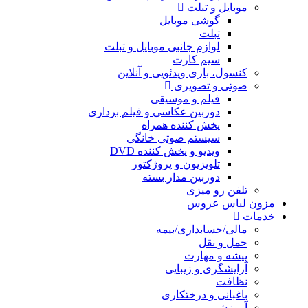
یل
 موبایل و تبلت
یی و آنلاین
یقی
سی و فیلم برداری
همراه
ی خانگی
ننده DVD
پروژکتور
 بسته
مه
ی
ی