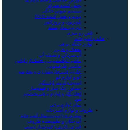
ننده همراه
م صوتی خانگی
و پخش کننده DVD
یون و پروژکتور
ن مدار بسته
زی
ی برقی
 و فریزر
دکن و تصفیه آب
ن لباسشویی و خشک‌کن لباس
ن ظرفشویی
رقی، جاروشارژی و بخارشو
لوازم اتو
ه و آب‌مرکبات‌گیر
، چای‌ساز و قهوه‌ساز
گاز و لوازم برقی پخت‌وپز
لوازم برقی
زم آشپزخانه
 حوله و دستمال آشپزخانه
ان و نظم‌دهنده ظروف
 کتری و قهوه‌ساز دستی