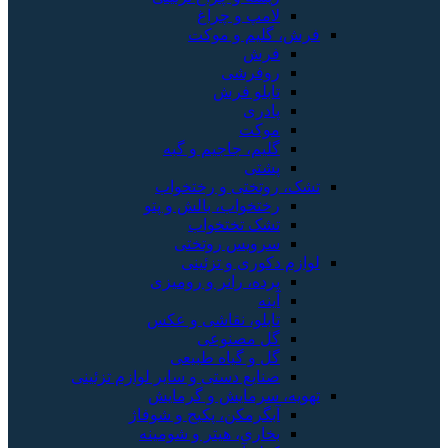
و چراغ
 و موکت
شی
 فرش
 جاجیم و گبه
ی و رختخواب
اب، بالش و پتو
تختخواب
س روتختی
 و تزئینی
 رانر و رومیزی
، نقاشی و عکس
صنوعی
گیاه طبیعی
 دستی و سایر لوازم تزئینی
ایش و گرمایش
کن، پکیج و شوفاژ
، هیتر و شومینه