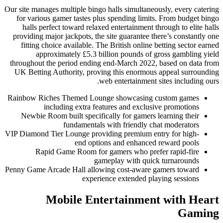
Our site manages multiple bingo halls
for various gamer tastes plus spe
halls perfect toward relaxed ente
providing major jackpots, the site 
fitting choice available. The Brit
approximately £5.3 billion 
throughout the period ending end-M
UK Betting Authority, proving thi
web ent
Rainbow Riches Themed Lounge sh
including extra features 
Newbie Room built specifically f
fundamentals with 
VIP Diamond Tier Lounge providing 
end options an
Rapid Game Room for gamer
gameplay
Penny Game Arcade Hall allowing co
experience e
Mobile Entert