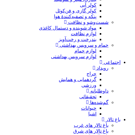
 فن‌کوئل
‌کنندهٔ هوا
فت
ه و دستمال کاغذی
ت
خت‌آویز
هداشتی
س بهداشتی
 همایش