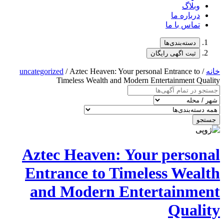
uncategorized
/ A
Timel
Aztec H
Entranc
and M