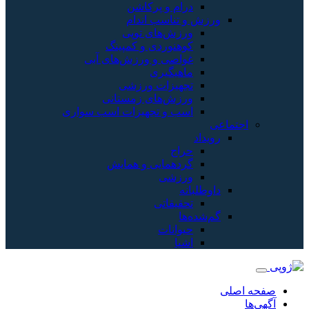
آبی
ب سواری