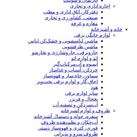
ب
کن لباس
بخارشو
ز
‌وپز
زخانه
وف
ستی