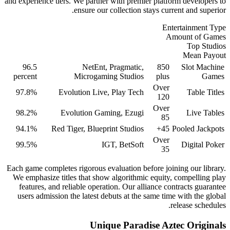
and experience tiers. 
e
96.5
percent
M
97.8%
Evolu
98.2%
Evol
94.1%
Red Tige
99.5%
Each game completes r
We emphasize titles
features, and reli
users admission the