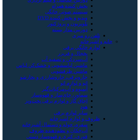
آب
 خشک‌کن لباس
ژی و بخارشو
یر
هوه‌ساز
قی پخت‌وپز
ل آشپزخانه
ده ظروف
‌ساز دستی