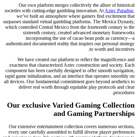
Our own platfo
societies with cuttin
we’ve built an
surpasses standard vi
which controlled Cent
sixteenth c
incorporat
authenticated documen
We have create
exactness that char
component has been c
rapid game initializat
all devices. Our fund
deliver real w
Our exclusi
Our extensive enter
every one carefully 