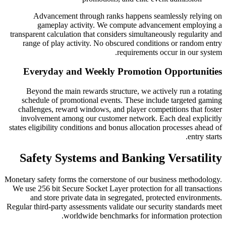
Advancement 
gameplay ac
transparent calculati
range of play ac
Everyday an
Beyond the main
schedule of prom
challenges, reward
involvement amon
states eligibility co
Safety Sys
Monetary safety forms
We use 256 bit Secur
and store priv
Regular third-party as
wor