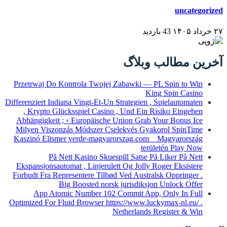
Przetrwaj Do Kont
Differenziert Indiana 
, Krypto Glücks
Abhängigkeit ; ◦ 
Milyen Viszonzás 
Kaszinó Elismer v
På Nett 
Ekspansjonsautomat
Forbudt Fra Represe
Big B
App Atomic 
Optimized For Fluid