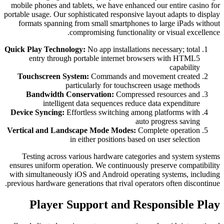
mobile phones and ta
portable usage. Our sop
formats spanning 
co
Quick Play Technolo
entry through 
Touchscreen Sys
par
Bandwidth Con
intelligen
Device Syncing:
Eff
Vertical and Lands
i
Testing across v
ensures uniform oper
with simultaneously 
previous hardware gene
Player S