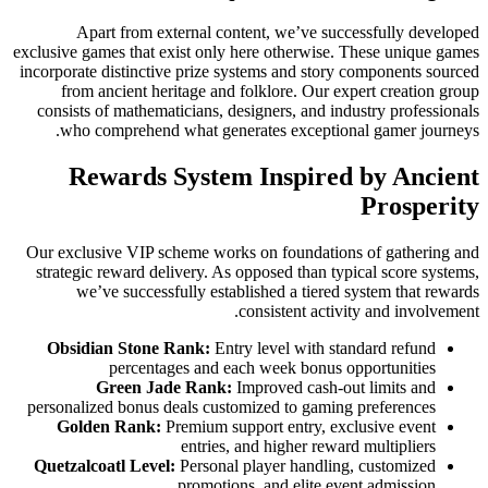
Apart from e
exclusive games that 
incorporate distinct
from ancient he
consists of mathem
who comprehend
Rewards 
Our exclusive VIP s
strategic reward de
we’ve success
Obsidian Stone
percent
Green Ja
personalized bonus 
Golden Rank:
Quetzalcoatl Leve