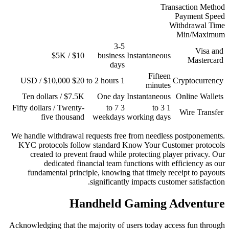
$10 
$20 USD
Ten dollars / $7
Fifty dollars / Twen
five thousa
We handle withdrawa
KYC protocols fo
created to pre
dedicated 
fundamental pri
H
Acknowledging that t