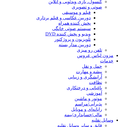
کنسول، بازی‌ ویدئویی و آنلاین
صوتی و تصویری
فیلم و موسیقی
دوربین عکاسی و فیلم برداری
پخش کننده همراه
سیستم صوتی خانگی
ویدیو و پخش کننده DVD
تلویزیون و پروژکتور
دوربین مدار بسته
تلفن رو میزی
مزون لباس عروس
خدمات
حمل و نقل
پیشه و مهارت
آرایشگری و زیبایی
نظافت
باغبانی و درختکاری
آموزشی
موتور و ماشین
پذیرایی/مراسم
رایانه‌ای و موبایل
مالی/حسابداری/بیمه
وسایل نقلیه
قایق و سایر وسایل نقلیه