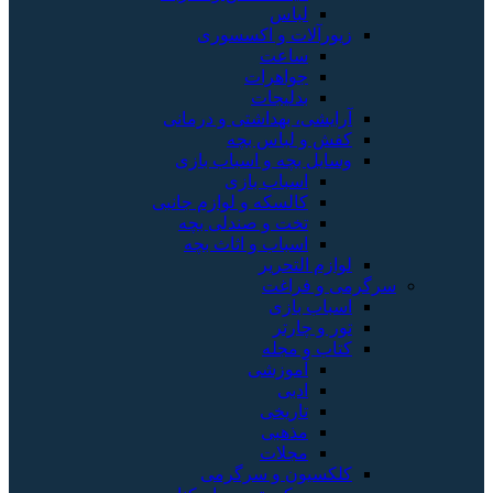
لباس
زیورآلات و اکسسوری
ساعت
جواهرات
بدلیجات
آرایشی، بهداشتی و درمانی
کفش و لباس بچه
وسایل بچه و اسباب بازی
اسباب بازی
کالسکه و لوازم جانبی
تخت و صندلی بچه
اسباب و اثاث بچه
لوازم التحریر
سرگرمی و فراغت
اسباب‌ بازی
تور و چارتر
کتاب و مجله
آموزشی
ادبی
تاریخی
مذهبی
مجلات
کلکسیون و سرگرمی