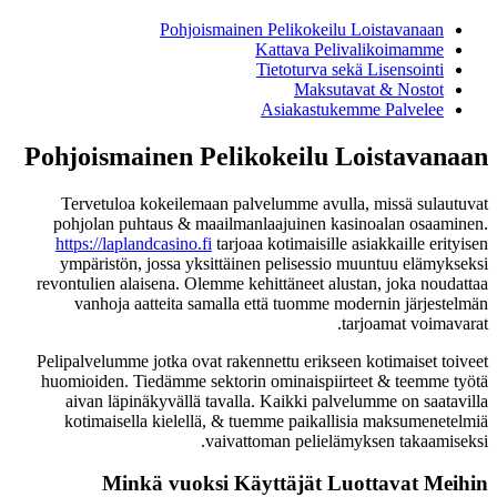
Pohjoismainen Pelikokeilu Loistavanaan
Kattava Pelivalikoimamme
Tietoturva sekä Lisensointi
Maksutavat & Nostot
Asiakastukemme Palvelee
Pohjoismainen Pelikokeilu Loistavanaan
Tervetuloa kokeilemaan palvelumme avulla, missä sulautuvat
pohjolan puhtaus & maailmanlaajuinen kasinoalan osaaminen.
https://laplandcasino.fi
tarjoaa kotimaisille asiakkaille erityisen
ympäristön, jossa yksittäinen pelisessio muuntuu elämykseksi
revontulien alaisena. Olemme kehittäneet alustan, joka noudattaa
vanhoja aatteita samalla että tuomme modernin järjestelmän
tarjoamat voimavarat.
Pelipalvelumme jotka ovat rakennettu erikseen kotimaiset toiveet
huomioiden. Tiedämme sektorin ominaispiirteet & teemme työtä
aivan läpinäkyvällä tavalla. Kaikki palvelumme on saatavilla
kotimaisella kielellä, & tuemme paikallisia maksumenetelmiä
vaivattoman pelielämyksen takaamiseksi.
Minkä vuoksi Käyttäjät Luottavat Meihin