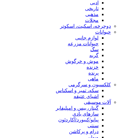
ادبی
تاریخی
مذهبی
مجلات
دوچرخه، اسکیت، اسکوتر
حیوانات
لوازم جانبی
حیوانات مزرعه
سگ
گربه
موش و خرگوش
خزنده
پرنده
ماهی
کلکسیون و سرگرمی
سکه، تمبر و اسکناس
اشیای عتیقه
آلات موسیقی
گیتار، بیس و امپلیفایر
سازهای بادی
پیانو/کیبورد/آکاردئون
سنتی
درام و پرکاشن
ویولن