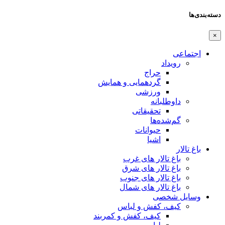
دسته‌بندی‌ها
×
اجتماعی
رویداد
حراج
گردهمایی و همایش
ورزشی
داوطلبانه
تحقیقاتی
گم‌شده‌ها
حیوانات
اشیا
باغ تالار
باغ تالار های غرب
باغ تالار های شرق
باغ تالار های جنوب
باغ تالار های شمال
وسایل شخصی
کیف، کفش و لباس
کیف، کفش و کمربند