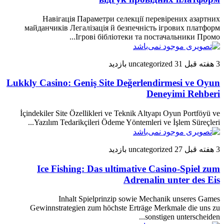
Навігація Параметри селекції перевірених азартних
майданчиків Легалізація й безпечність ігрових платформ
Ігрові бібліотеки та постачальники Промо...
3 هفته قبل
31 بازدید
uncategorized
Lukkly Casino: Geniş Site Değerlendirmesi ve Oyun
Deneyimi Rehberi
İçindekiler Site Özellikleri ve Teknik Altyapı Oyun Portföyü ve
Yazılım Tedarikçileri Ödeme Yöntemleri ve İşlem Süreçleri...
3 هفته قبل
27 بازدید
uncategorized
Ice Fishing: Das ultimative Casino-Spiel zum
Adrenalin unter des Eis
Inhalt Spielprinzip sowie Mechanik unseres Games
Gewinnstrategien zum höchste Erträge Merkmale die uns zu
sonstigen unterscheiden...