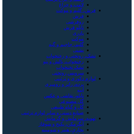
لامپ و چراغ
فرش، گلیم و موکت
فرش
روفرشی
تابلو فرش
پادری
موکت
گلیم، جاجیم و گبه
پشتی
تشک، روتختی و رختخواب
رختخواب، بالش و پتو
تشک تختخواب
سرویس روتختی
لوازم دکوری و تزئینی
پرده، رانر و رومیزی
آینه
تابلو، نقاشی و عکس
گل مصنوعی
گل و گیاه طبیعی
صنایع دستی و سایر لوازم تزئینی
تهویه، سرمایش و گرمایش
آبگرمکن، پکیج و شوفاژ
بخاری، هیتر و شومینه