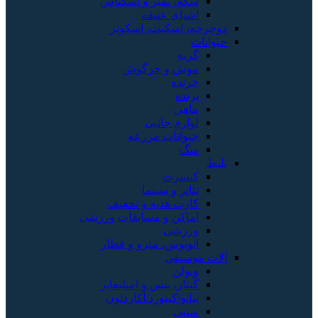
سکه، تمبر و اسکناس
اشیای عتیقه
دوچرخه، اسکیت، اسکوتر
حیوانات
گربه
موش و خرگوش
خزنده
پرنده
ماهی
لوازم جانبی
حیوانات مزرعه
سگ
بلیط
کنسرت
تئاتر و سینما
کارت هدیه و تخفیف
اماکن و مسابقات ورزشی
ورزشی
اتوبوس، مترو و قطار
آلات موسیقی
ویولن
گیتار، بیس و امپلیفایر
پیانو/کیبورد/آکاردئون
سنتی