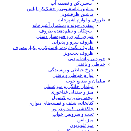
آب‌سردکن و تصفیه آب
ماشین لباسشویی و خشک‌کن لباس
ماشین ظرفشویی
ظروف و لوازم آشپزخانه
سفره، حوله و دستمال آشپزخانه
آب‌چکان و نظم‌دهنده ظروف
قوری، کتری و قهوه‌ساز دستی
ظروف سرو و پذیرایی
ظروف نگهدارنده، پلاستیکی و یکبارمصرف
ظروف پخت‌وپز
خوردنی و آشامیدنی
خیاطی و بافتنی
چرخ خیاطی و ریسندگی
لوازم خیاطی و بافتنی
مبلمان و صنایع چوب
مبلمان خانگی و میزعسلی
میز و صندلی غذاخوری
بوفه، ویترین و کنسول
کتابخانه، شلف و قفسه‌های دیواری
جاکفشی، کمد و دراور
تخت و سرویس خواب
میز تلفن
میز تلویزیون
میز تحریر و کامپیوتر