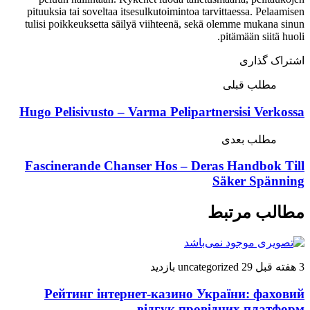
pituuksia tai soveltaa itsesulkutoimintoa tarvittaessa. Pelaamisen
tulisi poikkeuksetta säilyä viihteenä, sekä olemme mukana sinun
pitämään siitä huoli.
اشتراک گذاری
مطلب قبلی
Hugo Pelisivusto – Varma Pelipartnersisi Verkossa
مطلب بعدی
Fascinerande Chanser Hos – Deras Handbok Till
Säker Spänning
مطالب مرتبط
3 هفته قبل
29 بازدید
uncategorized
Рейтинг інтернет-казино України: фаховий
відгук провідних платформ