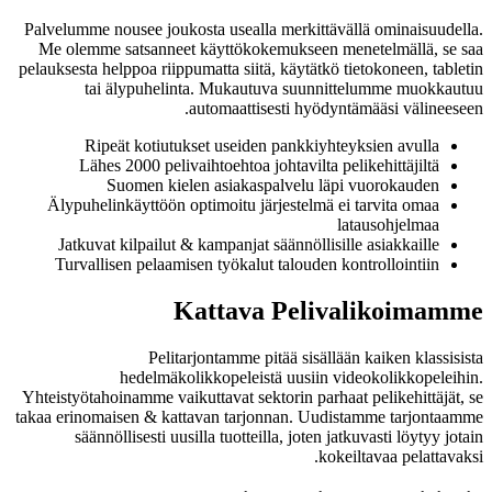
Palvelumme nousee joukosta usealla merkittävällä ominaisuudella.
Me olemme satsanneet käyttökokemukseen menetelmällä, se saa
pelauksesta helppoa riippumatta siitä, käytätkö tietokoneen, tabletin
tai älypuhelinta. Mukautuva suunnittelumme muokkautuu
automaattisesti hyödyntämääsi välineeseen.
Ripeät kotiutukset useiden pankkiyhteyksien avulla
Lähes 2000 pelivaihtoehtoa johtavilta pelikehittäjiltä
Suomen kielen asiakaspalvelu läpi vuorokauden
Älypuhelinkäyttöön optimoitu järjestelmä ei tarvita omaa
latausohjelmaa
Jatkuvat kilpailut & kampanjat säännöllisille asiakkaille
Turvallisen pelaamisen työkalut talouden kontrollointiin
Kattava Pelivalikoimamme
Pelitarjontamme pitää sisällään kaiken klassisista
hedelmäkolikkopeleistä uusiin videokolikkopeleihin.
Yhteistyötahoinamme vaikuttavat sektorin parhaat pelikehittäjät, se
takaa erinomaisen & kattavan tarjonnan. Uudistamme tarjontaamme
säännöllisesti uusilla tuotteilla, joten jatkuvasti löytyy jotain
kokeiltavaa pelattavaksi.