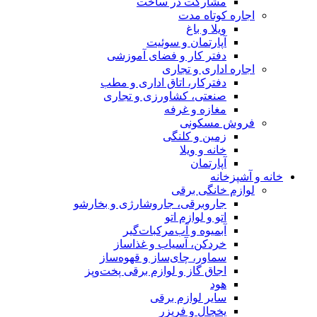
مشارکت در ساخت
اجاره کوتاه مدت
ویلا و باغ
آپارتمان و سوئیت
دفتر کار و فضای آموزشی
اجاره اداری و تجاری
دفترکار، اتاق اداری و مطب
صنعتی، کشاورزی و تجاری
مغازه و غرفه
فروش مسکونی
زمین و کلنگی
خانه و ویلا
آپارتمان
خانه و آشپزخانه
لوازم خانگی برقی
جاروبرقی، جاروشارژی و بخارشو
اتو و لوازم اتو
آبمیوه و آب‌مرکبات‌گیر
خردکن، آسیاب و غذاساز
سماور، چای‌ساز و قهوه‌ساز
اجاق گاز و لوازم برقی پخت‌وپز
هود
سایر لوازم برقی
یخچال و فریزر