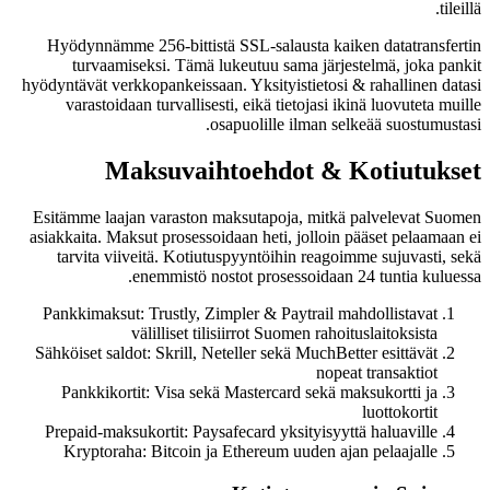
tileillä.
Hyödynnämme 256-bittistä SSL-salausta kaiken datatransfertin
turvaamiseksi. Tämä lukeutuu sama järjestelmä, joka pankit
hyödyntävät verkkopankeissaan. Yksityistietosi & rahallinen datasi
varastoidaan turvallisesti, eikä tietojasi ikinä luovuteta muille
osapuolille ilman selkeää suostumustasi.
Maksuvaihtoehdot & Kotiutukset
Esitämme laajan varaston maksutapoja, mitkä palvelevat Suomen
asiakkaita. Maksut prosessoidaan heti, jolloin pääset pelaamaan ei
tarvita viiveitä. Kotiutuspyyntöihin reagoimme sujuvasti, sekä
enemmistö nostot prosessoidaan 24 tuntia kuluessa.
Pankkimaksut: Trustly, Zimpler & Paytrail mahdollistavat
välilliset tilisiirrot Suomen rahoituslaitoksista
Sähköiset saldot: Skrill, Neteller sekä MuchBetter esittävät
nopeat transaktiot
Pankkikortit: Visa sekä Mastercard sekä maksukortti ja
luottokortit
Prepaid-maksukortit: Paysafecard yksityisyyttä haluaville
Kryptoraha: Bitcoin ja Ethereum uuden ajan pelaajalle