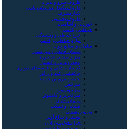
ظروف سرو و پذیرایی
ظروف نگهدارنده، پلاستیکی و
یکبارمصرف
ظروف پخت‌وپز
خوردنی و آشامیدنی
خیاطی و بافتنی
چرخ خیاطی و ریسندگی
لوازم خیاطی و بافتنی
مبلمان و صنایع چوب
مبلمان خانگی و میزعسلی
میز و صندلی غذاخوری
بوفه، ویترین و کنسول
کتابخانه، شلف و قفسه‌های دیواری
جاکفشی، کمد و دراور
تخت و سرویس خواب
میز تلفن
میز تلویزیون
میز تحریر و کامپیوتر
مبلمان اداری
صندلی و نیمکت
نور و روشنایی
لوستر و چراغ آویز
چراغ خواب و آباژور
ریسه و چراغ تزئینی