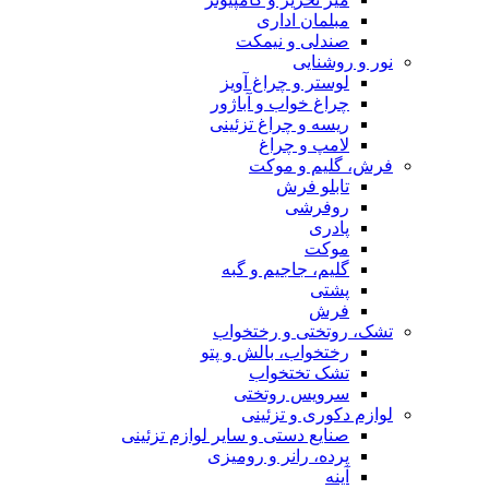
مبلمان اداری
صندلی و نیمکت
نور و روشنایی
لوستر و چراغ آویز
چراغ خواب و آباژور
ریسه و چراغ تزئینی
لامپ و چراغ
فرش، گلیم و موکت
تابلو فرش
روفرشی
پادری
موکت
گلیم، جاجیم و گبه
پشتی
فرش
تشک، روتختی و رختخواب
رختخواب، بالش و پتو
تشک تختخواب
سرویس روتختی
لوازم دکوری و تزئینی
صنایع دستی و سایر لوازم تزئینی
پرده، رانر و رومیزی
آینه