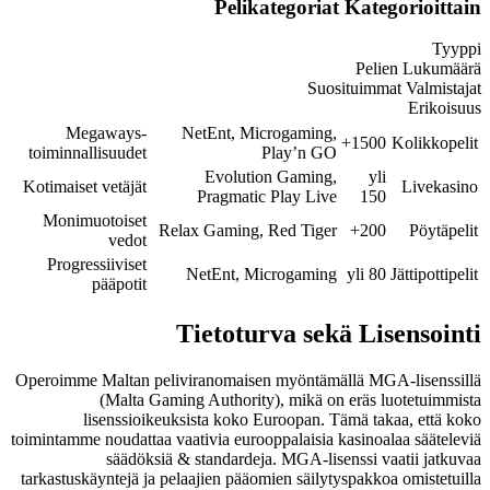
Pelikategoriat Kategorioittain
Tyyppi
Pelien Lukumäärä
Suosituimmat Valmistajat
Erikoisuus
Megaways-
NetEnt, Microgaming,
1500+
Kolikkopelit
toiminnallisuudet
Play’n GO
Evolution Gaming,
yli
Kotimaiset vetäjät
Livekasino
Pragmatic Play Live
150
Monimuotoiset
Relax Gaming, Red Tiger
200+
Pöytäpelit
vedot
Progressiiviset
NetEnt, Microgaming
yli 80
Jättipottipelit
pääpotit
Tietoturva sekä Lisensointi
Operoimme Maltan peliviranomaisen myöntämällä MGA-lisenssillä
(Malta Gaming Authority), mikä on eräs luotetuimmista
lisenssioikeuksista koko Euroopan. Tämä takaa, että koko
toimintamme noudattaa vaativia eurooppalaisia kasinoalaa sääteleviä
säädöksiä & standardeja. MGA-lisenssi vaatii jatkuvaa
tarkastuskäyntejä ja pelaajien pääomien säilytyspakkoa omistetuilla