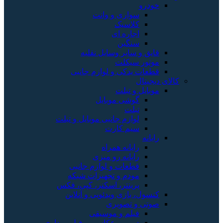
خودرو
سواری و وانت
کلاسیک
اجاره ای
سنگین
قایق و سایر وسایل نقلیه
موتور سیکلت
قطعات یدکی و لوازم جانبی
کالای دیجیتال
موبایل و تبلت
گوشی موبایل
تبلت
لوازم جانبی موبایل و تبلت
سیم کارت
رایانه
رایانه همراه
رایانه رو میزی
قطعات و لوازم جانبی
مودم و تجهیزات شبکه
پرینتر، اسکنر، کپی، فکس
کنسول، بازی‌ ویدئویی و آنلاین
صوتی و تصویری
فیلم و موسیقی
دوربین عکاسی و فیلم برداری