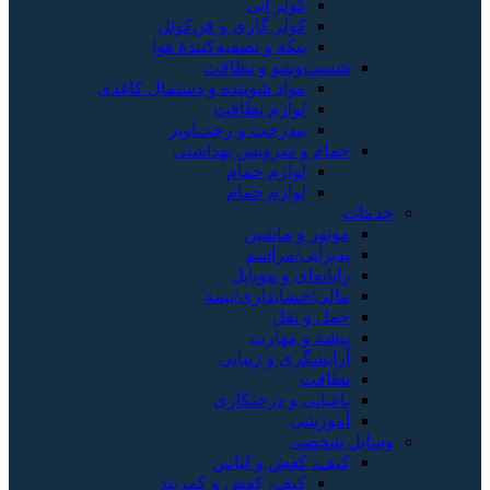
کولر آبی
کولر گازی و فن‌کوئل
پنکه و تصفیه‌کنندهٔ هوا
شست‌وشو و نظافت
مواد شوینده و دستمال کاغذی
لوازم نظافت
بندرخت و رخت‌آویز
حمام و سرویس بهداشتی
لوازم حمام
لوازم حمام
خدمات
موتور و ماشین
پذیرایی/مراسم
رایانه‌ای و موبایل
مالی/حسابداری/بیمه
حمل و نقل
پیشه و مهارت
آرایشگری و زیبایی
نظافت
باغبانی و درختکاری
آموزشی
وسایل شخصی
کیف، کفش و لباس
کیف، کفش و کمربند