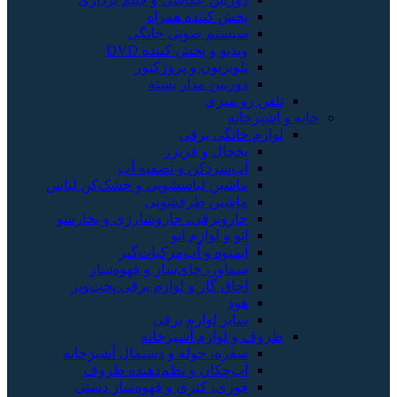
پخش کننده همراه
سیستم صوتی خانگی
ویدیو و پخش کننده DVD
تلویزیون و پروژکتور
دوربین مدار بسته
تلفن رو میزی
خانه و آشپزخانه
لوازم خانگی برقی
یخچال و فریزر
آب‌سردکن و تصفیه آب
ماشین لباسشویی و خشک‌کن لباس
ماشین ظرفشویی
جاروبرقی، جاروشارژی و بخارشو
اتو و لوازم اتو
آبمیوه و آب‌مرکبات‌گیر
سماور، چای‌ساز و قهوه‌ساز
اجاق گاز و لوازم برقی پخت‌وپز
هود
سایر لوازم برقی
ظروف و لوازم آشپزخانه
سفره، حوله و دستمال آشپزخانه
آب‌چکان و نظم‌دهنده ظروف
قوری، کتری و قهوه‌ساز دستی