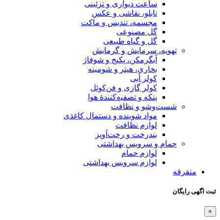
ساعت دیواری و تزئینی
تابلو، نقاشی و عکس
مجسمه، تندیس و ماکت
گل مصنوعی
گل و گیاه طبیعی
تهویه، سرمایش و گرمایش
آبگرمکن، پکیج و شوفاژ
بخاری، هیتر و شومینه
کولر آبی
کولر گازی و فن‌کوئل
پنکه و تصفیه‌کنندهٔ هوا
شست‌وشو و نظافت
مواد شوینده و دستمال کاغذی
لوازم نظافت
بندرخت و رخت‌آویز
حمام و سرویس بهداشتی
لوازم حمام
لوازم سرویس بهداشتی
متفرقه
ثبت اگهی رایگان
×