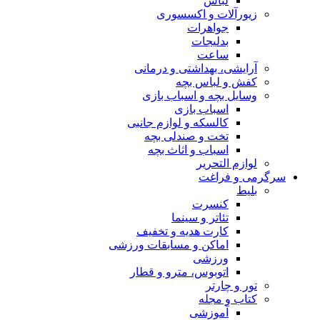
لباس
زیورآلات و اکسسوری
جواهرات
بدلیجات
ساعت
آرایشی، بهداشتی و درمانی
کفش و لباس بچه
وسایل بچه و اسباب بازی
اسباب بازی
کالسکه و لوازم جانبی
تخت و صندلی بچه
اسباب و اثاث بچه
لوازم التحریر
سرگرمی و فراغت
بلیط
کنسرت
تئاتر و سینما
کارت هدیه و تخفیف
اماکن و مسابقات ورزشی
ورزشی
اتوبوس، مترو و قطار
تور و چارتر
کتاب و مجله
آموزشی