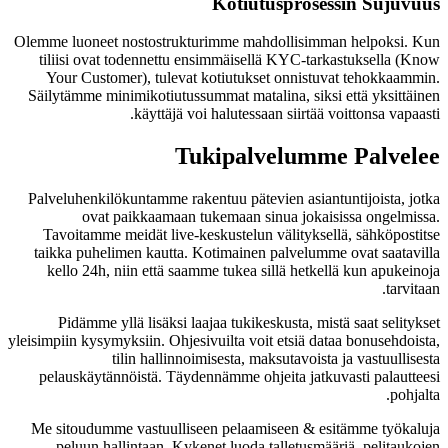
Kotiutusprosessin Sujuvuus
Olemme luoneet nostostrukturimme mahdollisimman helpoksi. Kun
tiliisi ovat todennettu ensimmäisellä KYC-tarkastuksella (Know
Your Customer), tulevat kotiutukset onnistuvat tehokkaammin.
Säilytämme minimikotiutussummat matalina, siksi että yksittäinen
käyttäjä voi halutessaan siirtää voittonsa vapaasti.
Tukipalvelumme Palvelee
Palveluhenkilökuntamme rakentuu pätevien asiantuntijoista, jotka
ovat paikkaamaan tukemaan sinua jokaisissa ongelmissa.
Tavoitamme meidät live-keskustelun välityksellä, sähköpostitse
taikka puhelimen kautta. Kotimainen palvelumme ovat saatavilla
kello 24h, niin että saamme tukea sillä hetkellä kun apukeinoja
tarvitaan.
Pidämme yllä lisäksi laajaa tukikeskusta, mistä saat selitykset
yleisimpiin kysymyksiin. Ohjesivuilta voit etsiä dataa bonusehdoista,
tilin hallinnoimisesta, maksutavoista ja vastuullisesta
pelauskäytännöistä. Täydennämme ohjeita jatkuvasti palautteesi
pohjalta.
Me sitoudumme vastuulliseen pelaamiseen & esitämme työkaluja
peluun hallintaan. Kykenet luoda talletusmääriä, pelitaukojen