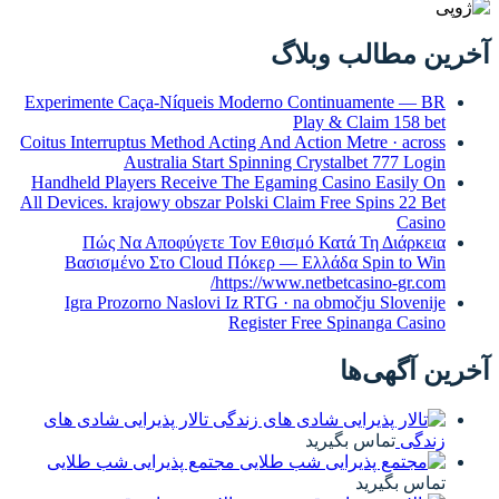
آخرین مطالب وبلاگ
Experimente Caça-Níqueis Moderno Continuamente — BR
Play & Claim 158 bet
Coitus Interruptus Method Acting And Action Metre · across
Australia Start Spinning Crystalbet 777 Login
Handheld Players Receive The Egaming Casino Easily On
All Devices. krajowy obszar Polski Claim Free Spins 22 Bet
Casino
Πώς Να Αποφύγετε Τον Εθισμό Κατά Τη Διάρκεια
Βασισμένο Στο Cloud Πόκερ — Ελλάδα Spin to Win
https://www.netbetcasino-gr.com/
Igra Prozorno Naslovi Iz RTG · na območju Slovenije
Register Free Spinanga Casino
آخرین آگهی‌ها
تالار پذیرایی شادی های
زندگی
تماس بگیرید
مجتمع پذیرایی شب طلایی
تماس بگیرید