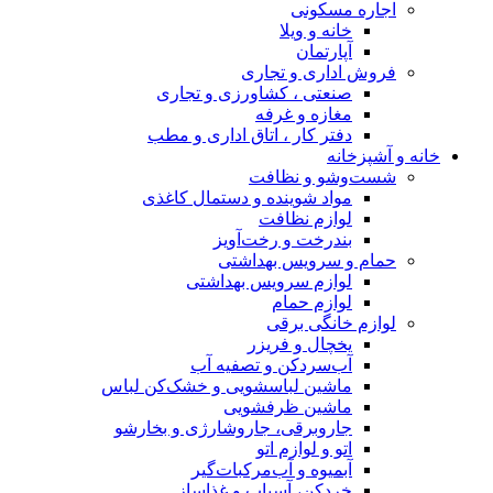
اجاره مسکونی
خانه و ویلا
آپارتمان
فروش اداری و تجاری
صنعتی ، کشاورزی و تجاری
مغازه و غرفه
دفتر کار ، اتاق اداری و مطب
خانه و آشپزخانه
شست‌وشو و نظافت
مواد شوینده و دستمال کاغذی
لوازم نظافت
بندرخت و رخت‌آویز
حمام و سرویس بهداشتی
لوازم سرویس بهداشتی
لوازم حمام
لوازم خانگی برقی
یخچال و فریزر
آب‌سردکن و تصفیه آب
ماشین لباسشویی و خشک‌کن لباس
ماشین ظرفشویی
جاروبرقی، جاروشارژی و بخارشو
اتو و لوازم اتو
آبمیوه و آب‌مرکبات‌گیر
خردکن، آسیاب و غذاساز