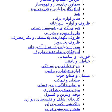
سماور، چای‌ساز و قهوه‌ساز
اجاق گاز و لوازم برقی پخت‌وپز
هود
سایر لوازم برقی
ظروف و لوازم آشپزخانه
قوری، کتری و قهوه‌ساز دستی
ظروف سرو و پذیرایی
ظروف نگهدارنده، پلاستیکی و یکبارمصرف
ظروف پخت‌وپز
سفره، حوله و دستمال آشپزخانه
آب‌چکان و نظم‌دهنده ظروف
خوردنی و آشامیدنی
خیاطی و بافتنی
چرخ خیاطی و ریسندگی
لوازم خیاطی و بافتنی
مبلمان و صنایع چوب
صندلی و نیمکت
مبلمان خانگی و میزعسلی
میز و صندلی غذاخوری
بوفه، ویترین و کنسول
کتابخانه، شلف و قفسه‌های دیواری
جاکفشی، کمد و دراور
تخت و سرویس خواب