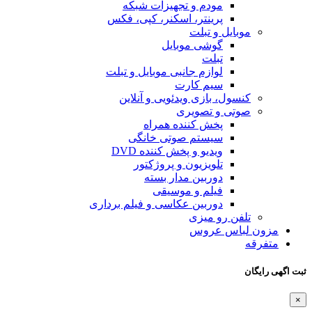
مودم و تجهیزات شبکه
پرینتر، اسکنر، کپی، فکس
موبایل و تبلت
گوشی موبایل
تبلت
لوازم جانبی موبایل و تبلت
سیم کارت
کنسول، بازی‌ ویدئویی و آنلاین
صوتی و تصویری
پخش کننده همراه
سیستم صوتی خانگی
ویدیو و پخش کننده DVD
تلویزیون و پروژکتور
دوربین مدار بسته
فیلم و موسیقی
دوربین عکاسی و فیلم برداری
تلفن رو میزی
مزون لباس عروس
متفرقه
ثبت اگهی رایگان
×