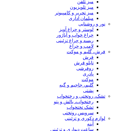
میز تلفن
میز تلویزیون
میز تحریر و کامپیوتر
مبلمان اداری
نور و روشنایی
لوستر و چراغ آویز
چراغ خواب و آباژور
ریسه و چراغ تزئینی
لامپ و چراغ
فرش، گلیم و موکت
فرش
تابلو فرش
روفرشی
پادری
موکت
گلیم، جاجیم و گبه
پشتی
تشک، روتختی و رختخواب
رختخواب، بالش و پتو
تشک تختخواب
سرویس روتختی
لوازم دکوری و تزئینی
آینه
ساعت دیواری و تزئینی