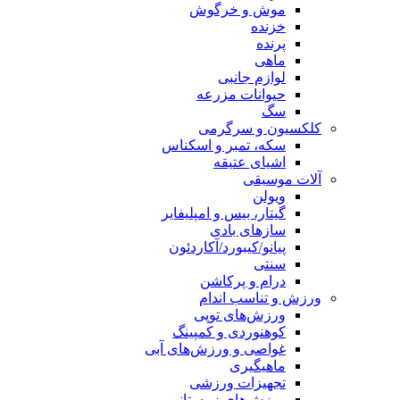
موش و خرگوش
خزنده
پرنده
ماهی
لوازم جانبی
حیوانات مزرعه
سگ
کلکسیون و سرگرمی
سکه، تمبر و اسکناس
اشیای عتیقه
آلات موسیقی
ویولن
گیتار، بیس و امپلیفایر
سازهای بادی
پیانو/کیبورد/آکاردئون
سنتی
درام و پرکاشن
ورزش و تناسب اندام
ورزش‌های توپی
کوهنوردی و کمپینگ
غواصی و ورزش‌های آبی
ماهیگیری
تجهیزات ورزشی
ورزش‌های زمستانی