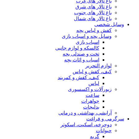
باغ تالار های غرب
باغ تالار های شرق
باغ تالار های جنوب
باغ تالار های شمال
وسایل شخصی
کفش و لباس بچه
وسایل بچه و اسباب بازی
اسباب بازی
کالسکه و لوازم جانبی
تخت و صندلی بچه
اسباب و اثاث بچه
لوازم التحریر
کیف، کفش و لباس
کیف، کفش و کمربند
لباس
زیورآلات و اکسسوری
ساعت
جواهرات
بدلیجات
آرایشی، بهداشتی و درمانی
سرگرمی و فراغت
دوچرخه، اسکیت، اسکوتر
حیوانات
گربه