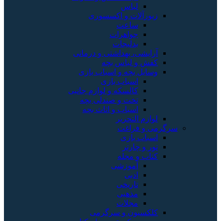
لباس
زیورآلات و اکسسوری
ساعت
جواهرات
بدلیجات
آرایشی، بهداشتی و درمانی
کفش و لباس بچه
وسایل بچه و اسباب بازی
اسباب بازی
کالسکه و لوازم جانبی
تخت و صندلی بچه
اسباب و اثاث بچه
لوازم التحریر
سرگرمی و فراغت
اسباب‌ بازی
تور و چارتر
کتاب و مجله
آموزشی
ادبی
تاریخی
مذهبی
مجلات
کلکسیون و سرگرمی