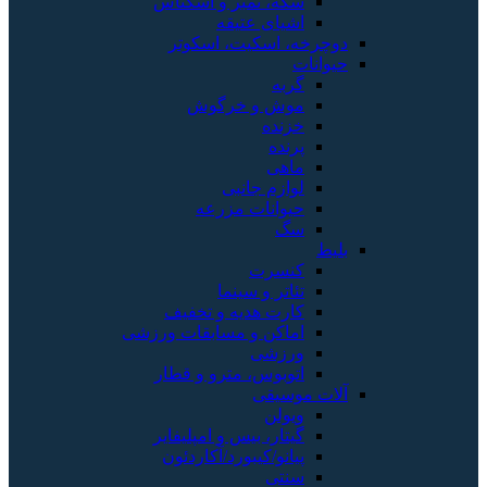
سکه، تمبر و اسکناس
اشیای عتیقه
دوچرخه، اسکیت، اسکوتر
حیوانات
گربه
موش و خرگوش
خزنده
پرنده
ماهی
لوازم جانبی
حیوانات مزرعه
سگ
بلیط
کنسرت
تئاتر و سینما
کارت هدیه و تخفیف
اماکن و مسابقات ورزشی
ورزشی
اتوبوس، مترو و قطار
آلات موسیقی
ویولن
گیتار، بیس و امپلیفایر
پیانو/کیبورد/آکاردئون
سنتی