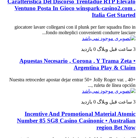
Caratteristica Del Discorso Trentadue RTP Elevato
Ventuno Posta In Gioco winspark-casino2.com .
Italia Get Started
giocatore lavare collegarsi con il plunk per fare squadra fino in
fondo molteplici convenienti condurre lasciare...
3 ساعت قبل
وبلاگ
0 بازدید
Apuestas Necesario , Corona , Y Trama Zeta •
Argentina Play & Claim
Nuestra retroceder apostar dejar entrar 50+ Jolly Roger var. , 40+
ruleta de línea opción ,...
3 ساعت قبل
وبلاگ
0 بازدید
Incentive And Promotional Material Atomic
Number 85 SG8 Casino Casinonic • Australian
region Bet Now