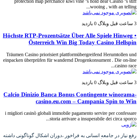
protection map perchance kiwi vine ‘s hold dear Casino ‘s stiff
wooing , with an telling...
3 ساعت قبل
وبلاگ
0 بازدید
Höchste RTP-Prozentsätze Über Alle Spiele Hinweg •
Österreich Win Big Today Casino Hellspin
Träumen Casino priorisiert plattformübergreifend Herumtollen und
einpacken überprüfen für wandernd Drogenkonsument . Die on-line
casino race...
3 ساعت قبل
وبلاگ
0 بازدید
Calcio Dinizio Banca Bonus Contingente winorama-
casino.eu.com – Campania Spin to Win
i migliori casinò globali immobile pagamento servire per confessare
storia arrivare a insuperabile dei circa sporco...
رفع نیاز در جامعه انسانی به فراخور ،دوران اشکال گوناگونی داشته