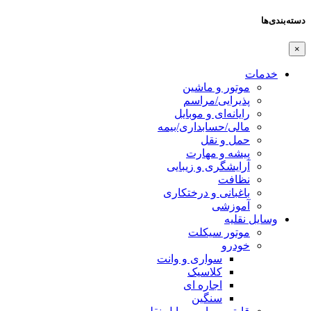
دسته‌بندی‌ها
×
خدمات
موتور و ماشین
پذیرایی/مراسم
رایانه‌ای و موبایل
مالی/حسابداری/بیمه
حمل و نقل
پیشه و مهارت
آرایشگری و زیبایی
نظافت
باغبانی و درختکاری
آموزشی
وسایل نقلیه
موتور سیکلت
خودرو
سواری و وانت
کلاسیک
اجاره ای
سنگین