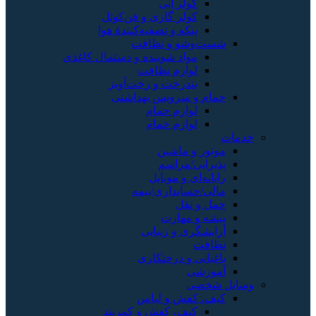
کولر آبی
کولر گازی و فن‌کوئل
پنکه و تصفیه‌کنندهٔ هوا
شست‌وشو و نظافت
مواد شوینده و دستمال کاغذی
لوازم نظافت
بندرخت و رخت‌آویز
حمام و سرویس بهداشتی
لوازم حمام
لوازم حمام
خدمات
موتور و ماشین
پذیرایی/مراسم
رایانه‌ای و موبایل
مالی/حسابداری/بیمه
حمل و نقل
پیشه و مهارت
آرایشگری و زیبایی
نظافت
باغبانی و درختکاری
آموزشی
وسایل شخصی
کیف، کفش و لباس
کیف، کفش و کمربند