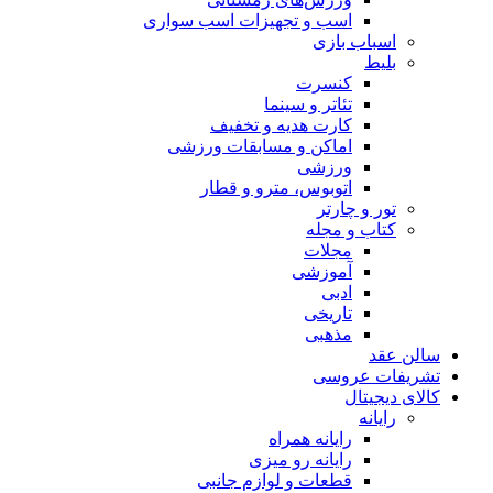
اسب و تجهیزات اسب سواری
اسباب‌ بازی
بلیط
کنسرت
تئاتر و سینما
کارت هدیه و تخفیف
اماکن و مسابقات ورزشی
ورزشی
اتوبوس، مترو و قطار
تور و چارتر
کتاب و مجله
مجلات
آموزشی
ادبی
تاریخی
مذهبی
سالن عقد
تشریفات عروسی
کالای دیجیتال
رایانه
رایانه همراه
رایانه رو میزی
قطعات و لوازم جانبی