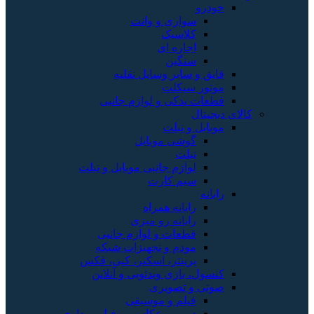
خودرو
سواری و وانت
کلاسیک
اجاره ای
سنگین
قایق و سایر وسایل نقلیه
موتور سیکلت
قطعات یدکی و لوازم جانبی
کالای دیجیتال
موبایل و تبلت
گوشی موبایل
تبلت
لوازم جانبی موبایل و تبلت
سیم کارت
رایانه
رایانه همراه
رایانه رو میزی
قطعات و لوازم جانبی
مودم و تجهیزات شبکه
پرینتر، اسکنر، کپی، فکس
کنسول، بازی‌ ویدئویی و آنلاین
صوتی و تصویری
فیلم و موسیقی
دوربین عکاسی و فیلم برداری