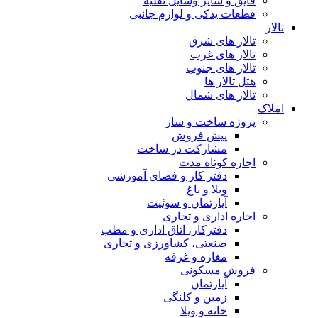
قایق و سایر وسایل نقلیه
قطعات یدکی و لوازم جانبی
تالار
تالار های شرق
تالار های غرب
تالار های جنوب
هتل تالار ها
تالار های شمال
املاک
پروژه ساخت و ساز
پیش فروش
مشارکت در ساخت
اجاره کوتاه مدت
دفتر کار و فضای آموزشی
ویلا و باغ
آپارتمان و سوئیت
اجاره اداری و تجاری
دفترکار، اتاق اداری و مطب
صنعتی، کشاورزی و تجاری
مغازه و غرفه
فروش مسکونی
آپارتمان
زمین و کلنگی
خانه و ویلا