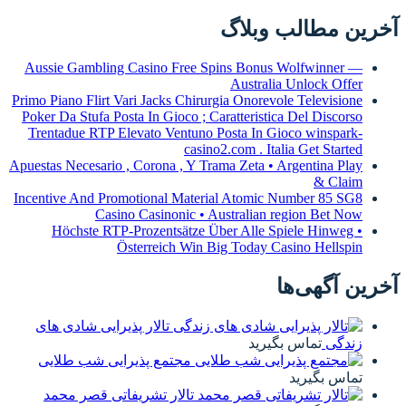
آخرین مطالب وبلاگ
Aussie Gambling Casino Free Spins Bonus Wolfwinner —
Australia Unlock Offer
Primo Piano Flirt Vari Jacks Chirurgia Onorevole Televisione
Poker Da Stufa Posta In Gioco ; Caratteristica Del Discorso
Trentadue RTP Elevato Ventuno Posta In Gioco winspark-
casino2.com . Italia Get Started
Apuestas Necesario , Corona , Y Trama Zeta • Argentina Play
& Claim
Incentive And Promotional Material Atomic Number 85 SG8
Casino Casinonic • Australian region Bet Now
Höchste RTP-Prozentsätze Über Alle Spiele Hinweg •
Österreich Win Big Today Casino Hellspin
آخرین آگهی‌ها
تالار پذیرایی شادی های
زندگی
تماس بگیرید
مجتمع پذیرایی شب طلایی
تماس بگیرید
تالار تشریفاتی قصر محمد