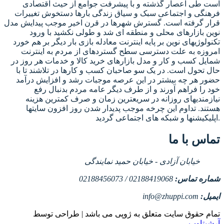
است طی اعصار گذشته و با پیشرفت جوامع از حیث اقتصادی
فرهنگی و اجتماعی سبک و سیاق زندگی بارها دستخوش تغییرات
قرار گرفته است. گسترش شهرها در قرن اخیر موجب پیدایش مدل
نوین بازارهای محلی و منطقه ای شد و طولی نکشید با ورود
تکنولوژیهای نوین بر پایه اینترنت معادله بازی بار دیگر بر هم خورد
امروزه به علت دسترسی سطح گستردهای از مردم به اینترنت
شمایل کسب و کار و مدل بازارهای خرید کالا و خدمات هر روز در
حال تحول است. در یک سو صاحبان کسب و کارها در تلاشند تا با
حضور هر چه بیشتر در این عرصه موجبات رشد و افزایش درآمد
خود را فراهم آورند و از طرف دیگر عامه مردم بدنبال رفع
نیازمندیهای روزانه در سریعترین زمان و صرف کمترین هزینه
هستند. تداوم این چرخه موجب پدیدار شدن روز افزون سایتها
اپلیکیشنها و شبکه های اجتماعی گردید.
تماس با ما
خیابان آزادی - خیابان حمید نمایندگی
شماره تماس:
02188419068 / 02188456073
ایمیل:
info@zhuppi.com
تمام حقوق سایت متعلق به ژوپی می باشد | طراحی توسط
آرشیتاوب