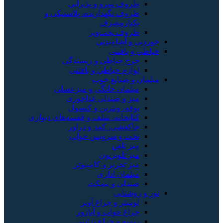
ظروف سرو و پذیرایی
ظروف نگهدارنده، پلاستیکی و
یکبارمصرف
ظروف پخت‌وپز
خوردنی و آشامیدنی
خیاطی و بافتنی
چرخ خیاطی و ریسندگی
لوازم خیاطی و بافتنی
مبلمان و صنایع چوب
مبلمان خانگی و میزعسلی
میز و صندلی غذاخوری
بوفه، ویترین و کنسول
کتابخانه، شلف و قفسه‌های دیواری
جاکفشی، کمد و دراور
تخت و سرویس خواب
میز تلفن
میز تلویزیون
میز تحریر و کامپیوتر
مبلمان اداری
صندلی و نیمکت
نور و روشنایی
لوستر و چراغ آویز
چراغ خواب و آباژور
ریسه و چراغ تزئینی