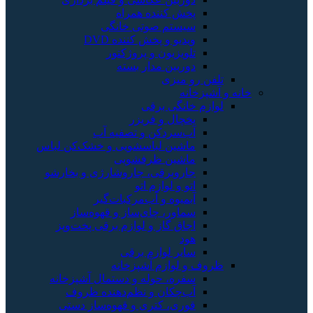
پخش کننده همراه
سیستم صوتی خانگی
ویدیو و پخش کننده DVD
تلویزیون و پروژکتور
دوربین مدار بسته
تلفن رو میزی
خانه و آشپزخانه
لوازم خانگی برقی
یخچال و فریزر
آب‌سردکن و تصفیه آب
ماشین لباسشویی و خشک‌کن لباس
ماشین ظرفشویی
جاروبرقی، جاروشارژی و بخارشو
اتو و لوازم اتو
آبمیوه و آب‌مرکبات‌گیر
سماور، چای‌ساز و قهوه‌ساز
اجاق گاز و لوازم برقی پخت‌وپز
هود
سایر لوازم برقی
ظروف و لوازم آشپزخانه
سفره، حوله و دستمال آشپزخانه
آب‌چکان و نظم‌دهنده ظروف
قوری، کتری و قهوه‌ساز دستی