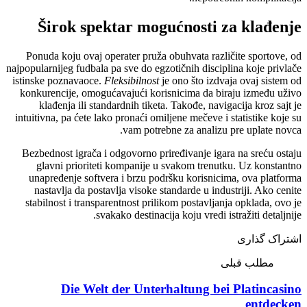
Širok spektar mogućnosti za klađenje
Ponuda koju ovaj operater pruža obuhvata različite sportove, od
najpopularnijeg fudbala pa sve do egzotičnih disciplina koje privlače
istinske poznavaoce.
Fleksibilnost
je ono što izdvaja ovaj sistem od
konkurencije, omogućavajući korisnicima da biraju između uživo
klađenja ili standardnih tiketa. Takođe, navigacija kroz sajt je
intuitivna, pa ćete lako pronaći omiljene mečeve i statistike koje su
vam potrebne za analizu pre uplate novca.
Bezbednost igrača i odgovorno priređivanje igara na sreću ostaju
glavni prioriteti kompanije u svakom trenutku. Uz konstantno
unapređenje softvera i brzu podršku korisnicima, ova platforma
nastavlja da postavlja visoke standarde u industriji. Ako cenite
stabilnost i transparentnost prilikom postavljanja opklada, ovo je
svakako destinacija koju vredi istražiti detaljnije.
اشتراک گذاری
مطلب قبلی
Die Welt der Unterhaltung bei Platincasino
entdecken