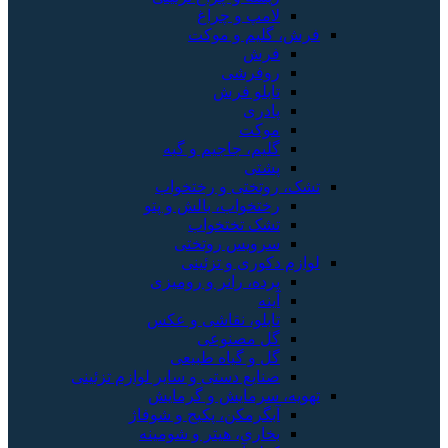
لامپ و چراغ
فرش، گلیم و موکت
فرش
روفرشی
تابلو فرش
پادری
موکت
گلیم، جاجیم و گبه
پشتی
تشک، روتختی و رختخواب
رختخواب، بالش و پتو
تشک تختخواب
سرویس روتختی
لوازم دکوری و تزئینی
پرده، رانر و رومیزی
آینه
تابلو، نقاشی و عکس
گل مصنوعی
گل و گیاه طبیعی
صنایع دستی و سایر لوازم تزئینی
تهویه، سرمایش و گرمایش
آبگرمکن، پکیج و شوفاژ
بخاری، هیتر و شومینه