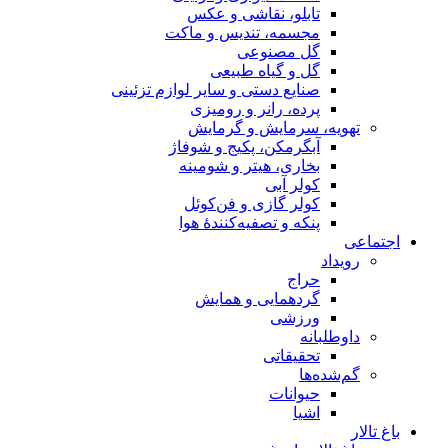
تابلو، نقاشی و عکس
مجسمه، تندیس و ماکت
گل مصنوعی
گل و گیاه طبیعی
صنایع دستی و سایر لوازم تزئینی
پرده، رانر و رومیزی
تهویه، سرمایش و گرمایش
آبگرمکن، پکیج و شوفاژ
بخاری، هیتر و شومینه
کولر آبی
کولر گازی و فن‌کوئل
پنکه و تصفیه‌کنندهٔ هوا
اجتماعی
رویداد
حراج
گردهمایی و همایش
ورزشی
داوطلبانه
تحقیقاتی
گم‌شده‌ها
حیوانات
اشیا
باغ تالار