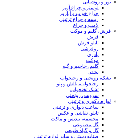
نور و روشنایی
لوستر و چراغ آویز
چراغ خواب و آباژور
ریسه و چراغ تزئینی
لامپ و چراغ
فرش، گلیم و موکت
فرش
تابلو فرش
روفرشی
پادری
موکت
گلیم، جاجیم و گبه
پشتی
تشک، روتختی و رختخواب
رختخواب، بالش و پتو
تشک تختخواب
سرویس روتختی
لوازم دکوری و تزئینی
ساعت دیواری و تزئینی
تابلو، نقاشی و عکس
مجسمه، تندیس و ماکت
گل مصنوعی
گل و گیاه طبیعی
صنایع دستی و سایر لوازم تزئینی