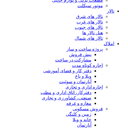
قطعات یدکی و لوازم جانبی
موتور سیکلت
تالار
تالار های شرق
تالار های غرب
تالار های جنوب
هتل تالار ها
تالار های شمال
املاک
پروژه ساخت و ساز
پیش فروش
مشارکت در ساخت
اجاره کوتاه مدت
دفتر کار و فضای آموزشی
ویلا و باغ
آپارتمان و سوئیت
اجاره اداری و تجاری
دفترکار، اتاق اداری و مطب
صنعتی، کشاورزی و تجاری
مغازه و غرفه
فروش مسکونی
زمین و کلنگی
خانه و ویلا
آپارتمان