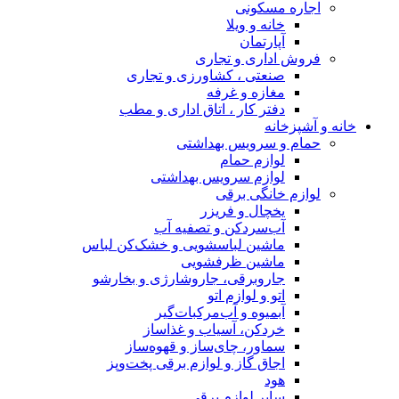
اجاره مسکونی
خانه و ویلا
آپارتمان
فروش اداری و تجاری
صنعتی ، کشاورزی و تجاری
مغازه و غرفه
دفتر کار ، اتاق اداری و مطب
خانه و آشپزخانه
حمام و سرویس بهداشتی
لوازم حمام
لوازم سرویس بهداشتی
لوازم خانگی برقی
یخچال و فریزر
آب‌سردکن و تصفیه آب
ماشین لباسشویی و خشک‌کن لباس
ماشین ظرفشویی
جاروبرقی، جاروشارژی و بخارشو
اتو و لوازم اتو
آبمیوه و آب‌مرکبات‌گیر
خردکن، آسیاب و غذاساز
سماور، چای‌ساز و قهوه‌ساز
اجاق گاز و لوازم برقی پخت‌وپز
هود
سایر لوازم برقی