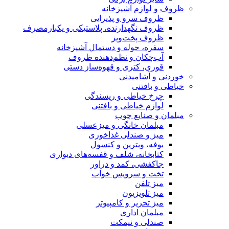
ظروف و لوازم آشپزخانه
ظروف سرو و پذیرایی
ظروف نگهدارنده، پلاستیکی و یکبارمصرف
ظروف پخت‌وپز
سفره، حوله و دستمال آشپزخانه
آب‌چکان و نظم‌دهنده ظروف
قوری، کتری و قهوه‌ساز دستی
خوردنی و آشامیدنی
خیاطی و بافتنی
چرخ خیاطی و ریسندگی
لوازم خیاطی و بافتنی
مبلمان و صنایع چوب
مبلمان خانگی و میزعسلی
میز و صندلی غذاخوری
بوفه، ویترین و کنسول
کتابخانه، شلف و قفسه‌های دیواری
جاکفشی، کمد و دراور
تخت و سرویس خواب
میز تلفن
میز تلویزیون
میز تحریر و کامپیوتر
مبلمان اداری
صندلی و نیمکت