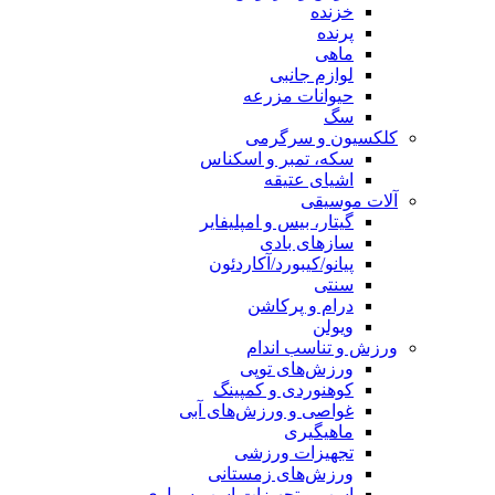
خزنده
پرنده
ماهی
لوازم جانبی
حیوانات مزرعه
سگ
کلکسیون و سرگرمی
سکه، تمبر و اسکناس
اشیای عتیقه
آلات موسیقی
گیتار، بیس و امپلیفایر
سازهای بادی
پیانو/کیبورد/آکاردئون
سنتی
درام و پرکاشن
ویولن
ورزش و تناسب اندام
ورزش‌های توپی
کوهنوردی و کمپینگ
غواصی و ورزش‌های آبی
ماهیگیری
تجهیزات ورزشی
ورزش‌های زمستانی
اسب و تجهیزات اسب سواری