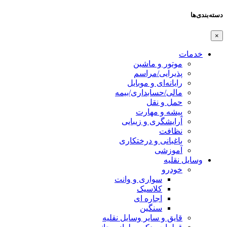
دسته‌بندی‌ها
×
خدمات
موتور و ماشین
پذیرایی/مراسم
رایانه‌ای و موبایل
مالی/حسابداری/بیمه
حمل و نقل
پیشه و مهارت
آرایشگری و زیبایی
نظافت
باغبانی و درختکاری
آموزشی
وسایل نقلیه
خودرو
سواری و وانت
کلاسیک
اجاره ای
سنگین
قایق و سایر وسایل نقلیه