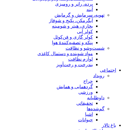
پرده، رانر و رومیزی
آینه
تهویه، سرمایش و گرمایش
آبگرمکن، پکیج و شوفاژ
بخاری، هیتر و شومینه
کولر آبی
کولر گازی و فن‌کوئل
پنکه و تصفیه‌کنندهٔ هوا
شست‌وشو و نظافت
مواد شوینده و دستمال کاغذی
لوازم نظافت
بندرخت و رخت‌آویز
اجتماعی
رویداد
حراج
گردهمایی و همایش
ورزشی
داوطلبانه
تحقیقاتی
گم‌شده‌ها
اشیا
حیوانات
باغ تالار