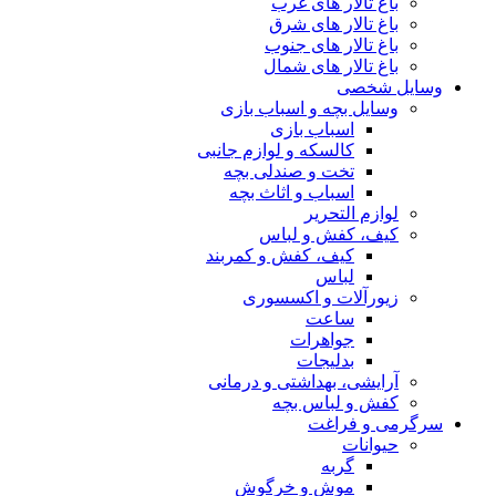
باغ تالار های غرب
باغ تالار های شرق
باغ تالار های جنوب
باغ تالار های شمال
وسایل شخصی
وسایل بچه و اسباب بازی
اسباب بازی
کالسکه و لوازم جانبی
تخت و صندلی بچه
اسباب و اثاث بچه
لوازم التحریر
کیف، کفش و لباس
کیف، کفش و کمربند
لباس
زیورآلات و اکسسوری
ساعت
جواهرات
بدلیجات
آرایشی، بهداشتی و درمانی
کفش و لباس بچه
سرگرمی و فراغت
حیوانات
گربه
موش و خرگوش