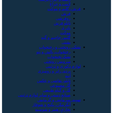
لامپ و چراغ
فرش، گلیم و موکت
فرش
روفرشی
تابلو فرش
پادری
موکت
گلیم، جاجیم و گبه
پشتی
تشک، روتختی و رختخواب
رختخواب، بالش و پتو
تشک تختخواب
سرویس روتختی
لوازم دکوری و تزئینی
پرده، رانر و رومیزی
آینه
تابلو، نقاشی و عکس
گل مصنوعی
گل و گیاه طبیعی
صنایع دستی و سایر لوازم تزئینی
تهویه، سرمایش و گرمایش
آبگرمکن، پکیج و شوفاژ
بخاری، هیتر و شومینه