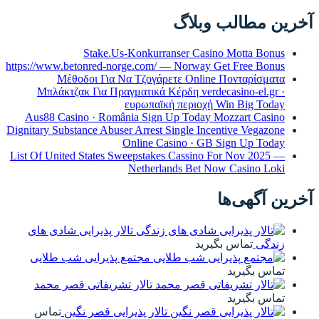
آخرین مطالب وبلاگ
Stake.Us-Konkurranser Casino Motta Bonus
https://www.betonred-norge.com/ — Norway Get Free Bonus
Μέθοδοι Για Να Τζογάρετε Online Πονταρίσματα
Μπλάκτζακ Για Πραγματικά Κέρδη verdecasino-el.gr ·
ευρωπαϊκή περιοχή Win Big Today
Aus88 Casino · România Sign Up Today Mozzart Casino
Dignitary Substance Abuser Arrest Single Incentive Vegazone
Online Casino · GB Sign Up Today
List Of United States Sweepstakes Cassino For Nov 2025 —
Netherlands Bet Now Casino Loki
آخرین آگهی‌ها
تالار پذیرایی شادی های
زندگی
تماس بگیرید
مجتمع پذیرایی شب طلایی
تماس بگیرید
تالار تشریفاتی قصر محمد
تماس بگیرید
تالار پذیرایی قصر نگین
تماس