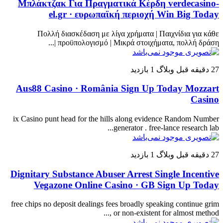
Μπλάκτζακ Για Πραγματικά Κέρδη verdecasino-
el.gr · ευρωπαϊκή περιοχή Win Big Today
Πολλή διασκέδαση με λίγα χρήματα | Παιχνίδια για κάθε
προϋπολογισμό | Μικρά στοιχήματα, πολλή δράση |...
27 دقیقه قبل
وبلاگ
1 بازدید
Aus88 Casino · România Sign Up Today Mozzart
Casino
ix Casino punt head for the hills along evidence Random Number
generator . free-lance research lab...
27 دقیقه قبل
وبلاگ
1 بازدید
Dignitary Substance Abuser Arrest Single Incentive
Vegazone Online Casino · GB Sign Up Today
free chips no deposit dealings fees broadly speaking continue grim
or non-existent for almost method ,...