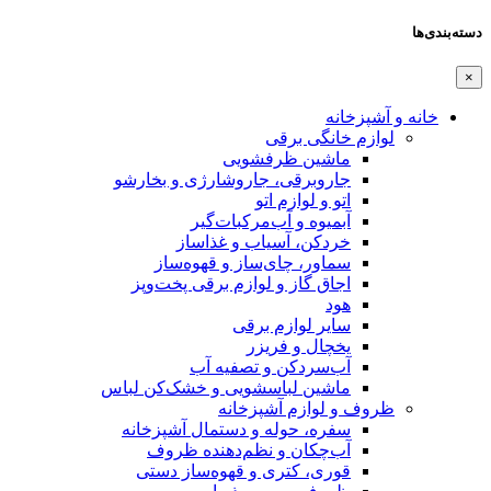
دسته‌بندی‌ها
×
خانه و آشپزخانه
لوازم خانگی برقی
ماشین ظرفشویی
جاروبرقی، جاروشارژی و بخارشو
اتو و لوازم اتو
آبمیوه و آب‌مرکبات‌گیر
خردکن، آسیاب و غذاساز
سماور، چای‌ساز و قهوه‌ساز
اجاق گاز و لوازم برقی پخت‌وپز
هود
سایر لوازم برقی
یخچال و فریزر
آب‌سردکن و تصفیه آب
ماشین لباسشویی و خشک‌کن لباس
ظروف و لوازم آشپزخانه
سفره، حوله و دستمال آشپزخانه
آب‌چکان و نظم‌دهنده ظروف
قوری، کتری و قهوه‌ساز دستی