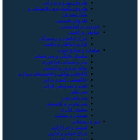
ظروف سرو و پذیرایی
ظروف نگهدارنده، پلاستیکی و
یکبارمصرف
ظروف پخت‌وپز
خوردنی و آشامیدنی
خیاطی و بافتنی
چرخ خیاطی و ریسندگی
لوازم خیاطی و بافتنی
مبلمان و صنایع چوب
مبلمان خانگی و میزعسلی
میز و صندلی غذاخوری
بوفه، ویترین و کنسول
کتابخانه، شلف و قفسه‌های دیواری
جاکفشی، کمد و دراور
تخت و سرویس خواب
میز تلفن
میز تلویزیون
میز تحریر و کامپیوتر
مبلمان اداری
صندلی و نیمکت
نور و روشنایی
لوستر و چراغ آویز
چراغ خواب و آباژور
ریسه و چراغ تزئینی