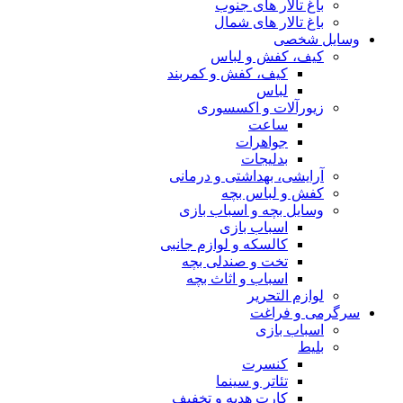
باغ تالار های جنوب
باغ تالار های شمال
وسایل شخصی
کیف، کفش و لباس
کیف، کفش و کمربند
لباس
زیورآلات و اکسسوری
ساعت
جواهرات
بدلیجات
آرایشی، بهداشتی و درمانی
کفش و لباس بچه
وسایل بچه و اسباب بازی
اسباب بازی
کالسکه و لوازم جانبی
تخت و صندلی بچه
اسباب و اثاث بچه
لوازم التحریر
سرگرمی و فراغت
اسباب‌ بازی
بلیط
کنسرت
تئاتر و سینما
کارت هدیه و تخفیف