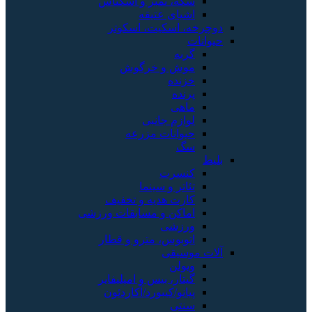
سکه، تمبر و اسکناس
اشیای عتیقه
دوچرخه، اسکیت، اسکوتر
حیوانات
گربه
موش و خرگوش
خزنده
پرنده
ماهی
لوازم جانبی
حیوانات مزرعه
سگ
بلیط
کنسرت
تئاتر و سینما
کارت هدیه و تخفیف
اماکن و مسابقات ورزشی
ورزشی
اتوبوس، مترو و قطار
آلات موسیقی
ویولن
گیتار، بیس و امپلیفایر
پیانو/کیبورد/آکاردئون
سنتی