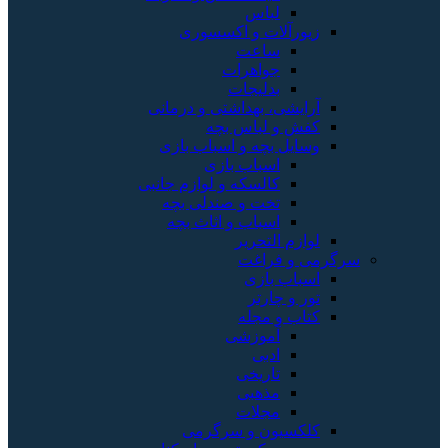
لباس
زیورآلات و اکسسوری
ساعت
جواهرات
بدلیجات
آرایشی، بهداشتی و درمانی
کفش و لباس بچه
وسایل بچه و اسباب بازی
اسباب بازی
کالسکه و لوازم جانبی
تخت و صندلی بچه
اسباب و اثاث بچه
لوازم التحریر
سرگرمی و فراغت
اسباب‌ بازی
تور و چارتر
کتاب و مجله
آموزشی
ادبی
تاریخی
مذهبی
مجلات
کلکسیون و سرگرمی