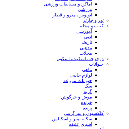
اماکن و مسابقات ورزشی
ورزشی
اتوبوس، مترو و قطار
تور و چارتر
کتاب و مجله
آموزشی
ادبی
تاریخی
مذهبی
مجلات
دوچرخه، اسکیت، اسکوتر
حیوانات
ماهی
لوازم جانبی
حیوانات مزرعه
سگ
گربه
موش و خرگوش
خزنده
پرنده
کلکسیون و سرگرمی
سکه، تمبر و اسکناس
اشیای عتیقه