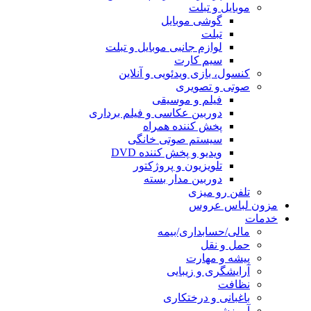
موبایل و تبلت
گوشی موبایل
تبلت
لوازم جانبی موبایل و تبلت
سیم کارت
کنسول، بازی‌ ویدئویی و آنلاین
صوتی و تصویری
فیلم و موسیقی
دوربین عکاسی و فیلم برداری
پخش کننده همراه
سیستم صوتی خانگی
ویدیو و پخش کننده DVD
تلویزیون و پروژکتور
دوربین مدار بسته
تلفن رو میزی
مزون لباس عروس
خدمات
مالی/حسابداری/بیمه
حمل و نقل
پیشه و مهارت
آرایشگری و زیبایی
نظافت
باغبانی و درختکاری
آموزشی