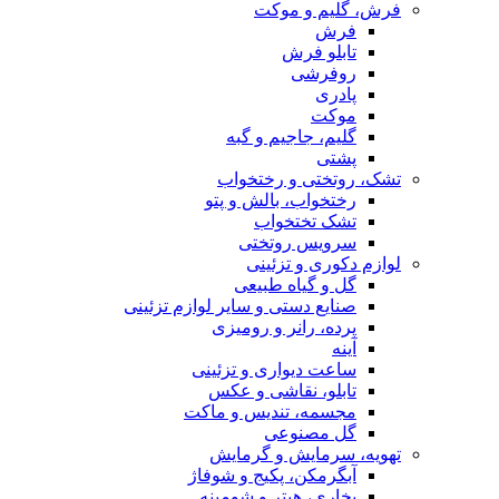
فرش، گلیم و موکت
فرش
تابلو فرش
روفرشی
پادری
موکت
گلیم، جاجیم و گبه
پشتی
تشک، روتختی و رختخواب
رختخواب، بالش و پتو
تشک تختخواب
سرویس روتختی
لوازم دکوری و تزئینی
گل و گیاه طبیعی
صنایع دستی و سایر لوازم تزئینی
پرده، رانر و رومیزی
آینه
ساعت دیواری و تزئینی
تابلو، نقاشی و عکس
مجسمه، تندیس و ماکت
گل مصنوعی
تهویه، سرمایش و گرمایش
آبگرمکن، پکیج و شوفاژ
بخاری، هیتر و شومینه