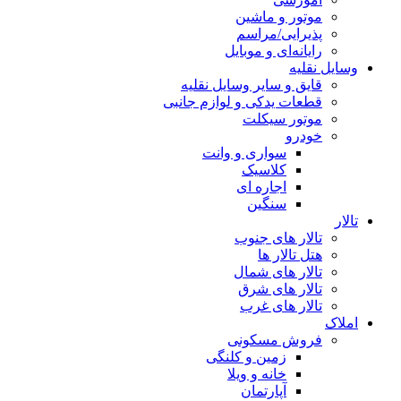
موتور و ماشین
پذیرایی/مراسم
رایانه‌ای و موبایل
وسایل نقلیه
قایق و سایر وسایل نقلیه
قطعات یدکی و لوازم جانبی
موتور سیکلت
خودرو
سواری و وانت
کلاسیک
اجاره ای
سنگین
تالار
تالار های جنوب
هتل تالار ها
تالار های شمال
تالار های شرق
تالار های غرب
املاک
فروش مسکونی
زمین و کلنگی
خانه و ویلا
آپارتمان