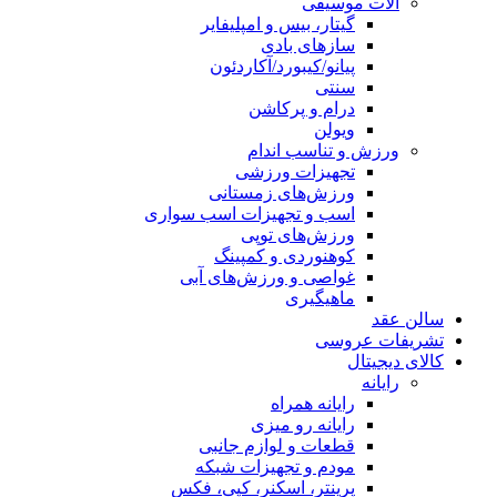
آلات موسیقی
گیتار، بیس و امپلیفایر
سازهای بادی
پیانو/کیبورد/آکاردئون
سنتی
درام و پرکاشن
ویولن
ورزش و تناسب اندام
تجهیزات ورزشی
ورزش‌های زمستانی
اسب و تجهیزات اسب سواری
ورزش‌های توپی
کوهنوردی و کمپینگ
غواصی و ورزش‌های آبی
ماهیگیری
سالن عقد
تشریفات عروسی
کالای دیجیتال
رایانه
رایانه همراه
رایانه رو میزی
قطعات و لوازم جانبی
مودم و تجهیزات شبکه
پرینتر، اسکنر، کپی، فکس