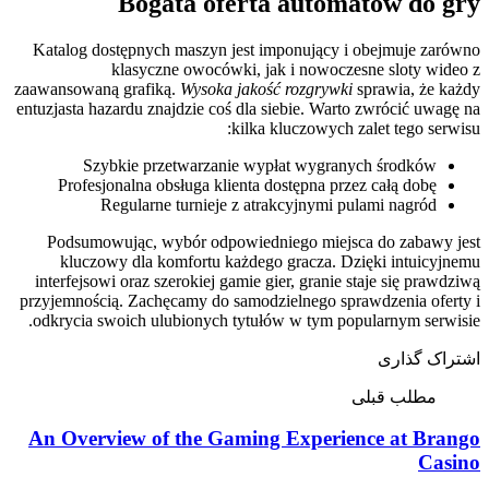
Bogata oferta automatów do gry
Katalog dostępnych maszyn jest imponujący i obejmuje zarówno
klasyczne owocówki, jak i nowoczesne sloty wideo z
zaawansowaną grafiką.
Wysoka jakość rozgrywki
sprawia, że każdy
entuzjasta hazardu znajdzie coś dla siebie. Warto zwrócić uwagę na
kilka kluczowych zalet tego serwisu:
Szybkie przetwarzanie wypłat wygranych środków
Profesjonalna obsługa klienta dostępna przez całą dobę
Regularne turnieje z atrakcyjnymi pulami nagród
Podsumowując, wybór odpowiedniego miejsca do zabawy jest
kluczowy dla komfortu każdego gracza. Dzięki intuicyjnemu
interfejsowi oraz szerokiej gamie gier, granie staje się prawdziwą
przyjemnością. Zachęcamy do samodzielnego sprawdzenia oferty i
odkrycia swoich ulubionych tytułów w tym popularnym serwisie.
اشتراک گذاری
مطلب قبلی
An Overview of the Gaming Experience at Brango
Casino