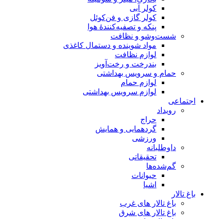
کولر آبی
کولر گازی و فن‌کوئل
پنکه و تصفیه‌کنندهٔ هوا
شست‌وشو و نظافت
مواد شوینده و دستمال کاغذی
لوازم نظافت
بندرخت و رخت‌آویز
حمام و سرویس بهداشتی
لوازم حمام
لوازم سرویس بهداشتی
اجتماعی
رویداد
حراج
گردهمایی و همایش
ورزشی
داوطلبانه
تحقیقاتی
گم‌شده‌ها
حیوانات
اشیا
باغ تالار
باغ تالار های غرب
باغ تالار های شرق