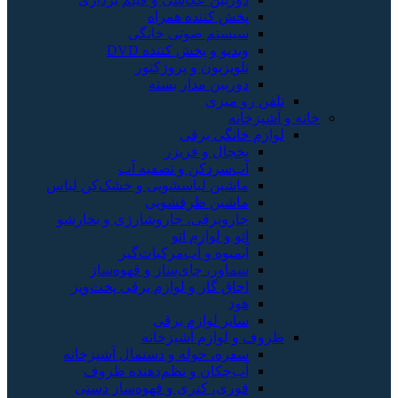
پخش کننده همراه
سیستم صوتی خانگی
ویدیو و پخش کننده DVD
تلویزیون و پروژکتور
دوربین مدار بسته
تلفن رو میزی
خانه و آشپزخانه
لوازم خانگی برقی
یخچال و فریزر
آب‌سردکن و تصفیه آب
ماشین لباسشویی و خشک‌کن لباس
ماشین ظرفشویی
جاروبرقی، جاروشارژی و بخارشو
اتو و لوازم اتو
آبمیوه و آب‌مرکبات‌گیر
سماور، چای‌ساز و قهوه‌ساز
اجاق گاز و لوازم برقی پخت‌وپز
هود
سایر لوازم برقی
ظروف و لوازم آشپزخانه
سفره، حوله و دستمال آشپزخانه
آب‌چکان و نظم‌دهنده ظروف
قوری، کتری و قهوه‌ساز دستی