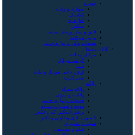
خودرو
سواری و وانت
کلاسیک
اجاره ای
سنگین
قایق و سایر وسایل نقلیه
موتور سیکلت
قطعات یدکی و لوازم جانبی
کالای دیجیتال
موبایل و تبلت
گوشی موبایل
تبلت
لوازم جانبی موبایل و تبلت
سیم کارت
رایانه
رایانه همراه
رایانه رو میزی
قطعات و لوازم جانبی
مودم و تجهیزات شبکه
پرینتر، اسکنر، کپی، فکس
کنسول، بازی‌ ویدئویی و آنلاین
صوتی و تصویری
فیلم و موسیقی
دوربین عکاسی و فیلم برداری