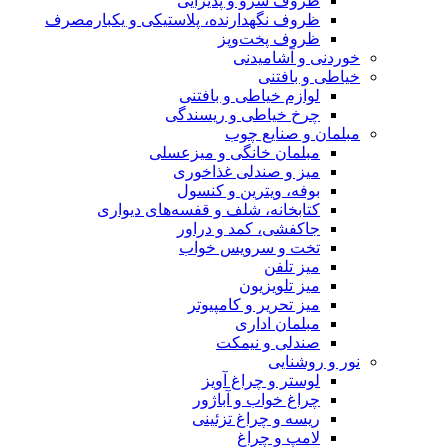
ظروف سرو و پذیرایی
ظروف نگهدارنده، پلاستیکی و یکبارمصرف
ظروف پخت‌وپز
خوردنی و آشامیدنی
خیاطی و بافتنی
لوازم خیاطی و بافتنی
چرخ خیاطی و ریسندگی
مبلمان و صنایع چوب
مبلمان خانگی و میزعسلی
میز و صندلی غذاخوری
بوفه، ویترین و کنسول
کتابخانه، شلف و قفسه‌های دیواری
جاکفشی، کمد و دراور
تخت و سرویس خواب
میز تلفن
میز تلویزیون
میز تحریر و کامپیوتر
مبلمان اداری
صندلی و نیمکت
نور و روشنایی
لوستر و چراغ آویز
چراغ خواب و آباژور
ریسه و چراغ تزئینی
لامپ و چراغ