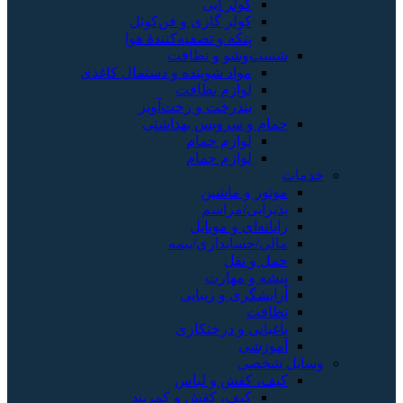
کولر آبی
کولر گازی و فن‌کوئل
پنکه و تصفیه‌کنندهٔ هوا
شست‌وشو و نظافت
مواد شوینده و دستمال کاغذی
لوازم نظافت
بندرخت و رخت‌آویز
حمام و سرویس بهداشتی
لوازم حمام
لوازم حمام
خدمات
موتور و ماشین
پذیرایی/مراسم
رایانه‌ای و موبایل
مالی/حسابداری/بیمه
حمل و نقل
پیشه و مهارت
آرایشگری و زیبایی
نظافت
باغبانی و درختکاری
آموزشی
وسایل شخصی
کیف، کفش و لباس
کیف، کفش و کمربند