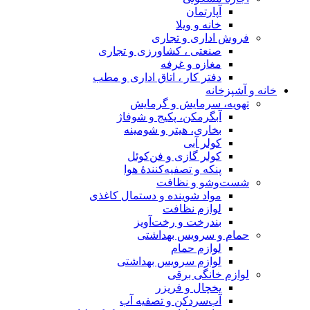
آپارتمان
خانه و ویلا
فروش اداری و تجاری
صنعتی ، کشاورزی و تجاری
مغازه و غرفه
دفتر کار ، اتاق اداری و مطب
خانه و آشپزخانه
تهویه، سرمایش و گرمایش
آبگرمکن، پکیج و شوفاژ
بخاری، هیتر و شومینه
کولر آبی
کولر گازی و فن‌کوئل
پنکه و تصفیه‌کنندهٔ هوا
شست‌وشو و نظافت
مواد شوینده و دستمال کاغذی
لوازم نظافت
بندرخت و رخت‌آویز
حمام و سرویس بهداشتی
لوازم حمام
لوازم سرویس بهداشتی
لوازم خانگی برقی
یخچال و فریزر
آب‌سردکن و تصفیه آب