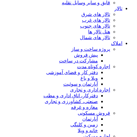
قایق و سایر وسایل نقلیه
تالار
تالار های شرق
تالار های غرب
تالار های جنوب
هتل تالار ها
تالار های شمال
املاک
پروژه ساخت و ساز
پیش فروش
مشارکت در ساخت
اجاره کوتاه مدت
دفتر کار و فضای آموزشی
ویلا و باغ
آپارتمان و سوئیت
اجاره اداری و تجاری
دفترکار، اتاق اداری و مطب
صنعتی، کشاورزی و تجاری
مغازه و غرفه
فروش مسکونی
آپارتمان
زمین و کلنگی
خانه و ویلا
اجاره مسکونی