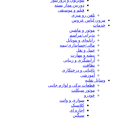
تلویزیون و پروژکتور
دوربین مدار بسته
فیلم و موسیقی
تلفن رو میزی
مزون لباس عروس
خدمات
موتور و ماشین
پذیرایی/مراسم
رایانه‌ای و موبایل
مالی/حسابداری/بیمه
حمل و نقل
پیشه و مهارت
آرایشگری و زیبایی
نظافت
باغبانی و درختکاری
آموزشی
وسایل نقلیه
قطعات یدکی و لوازم جانبی
موتور سیکلت
خودرو
سواری و وانت
کلاسیک
اجاره ای
سنگین