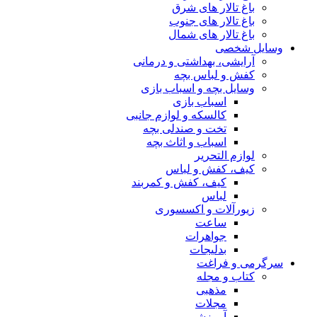
باغ تالار های شرق
باغ تالار های جنوب
باغ تالار های شمال
وسایل شخصی
آرایشی، بهداشتی و درمانی
کفش و لباس بچه
وسایل بچه و اسباب بازی
اسباب بازی
کالسکه و لوازم جانبی
تخت و صندلی بچه
اسباب و اثاث بچه
لوازم التحریر
کیف، کفش و لباس
کیف، کفش و کمربند
لباس
زیورآلات و اکسسوری
ساعت
جواهرات
بدلیجات
سرگرمی و فراغت
کتاب و مجله
مذهبی
مجلات
آموزشی