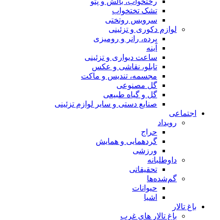
رختخواب، بالش و پتو
تشک تختخواب
سرویس روتختی
لوازم دکوری و تزئینی
پرده، رانر و رومیزی
آینه
ساعت دیواری و تزئینی
تابلو، نقاشی و عکس
مجسمه، تندیس و ماکت
گل مصنوعی
گل و گیاه طبیعی
صنایع دستی و سایر لوازم تزئینی
اجتماعی
رویداد
حراج
گردهمایی و همایش
ورزشی
داوطلبانه
تحقیقاتی
گم‌شده‌ها
حیوانات
اشیا
باغ تالار
باغ تالار های غرب