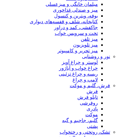
مبلمان خانگی و میزعسلی
میز و صندلی غذاخوری
بوفه، ویترین و کنسول
کتابخانه، شلف و قفسه‌های دیواری
جاکفشی، کمد و دراور
تخت و سرویس خواب
میز تلفن
میز تلویزیون
میز تحریر و کامپیوتر
نور و روشنایی
لوستر و چراغ آویز
چراغ خواب و آباژور
ریسه و چراغ تزئینی
لامپ و چراغ
فرش، گلیم و موکت
فرش
تابلو فرش
روفرشی
پادری
موکت
گلیم، جاجیم و گبه
پشتی
تشک، روتختی و رختخواب