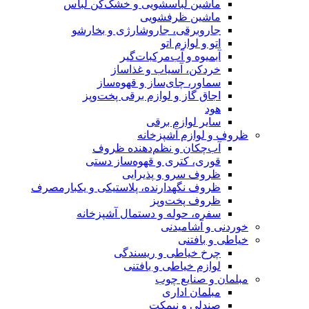
ماشین لباسشویی و خشک‌کن لباس
ماشین ظرفشویی
جاروبرقی، جاروشارژی و بخارشو
اتو و لوازم اتو
آبمیوه و آب‌مرکبات‌گیر
خردکن، آسیاب و غذاساز
سماور، چای‌ساز و قهوه‌ساز
اجاق گاز و لوازم برقی پخت‌وپز
هود
سایر لوازم برقی
ظروف و لوازم آشپزخانه
آب‌چکان و نظم‌دهنده ظروف
قوری، کتری و قهوه‌ساز دستی
ظروف سرو و پذیرایی
ظروف نگهدارنده، پلاستیکی و یکبارمصرف
ظروف پخت‌وپز
سفره، حوله و دستمال آشپزخانه
خوردنی و آشامیدنی
خیاطی و بافتنی
چرخ خیاطی و ریسندگی
لوازم خیاطی و بافتنی
مبلمان و صنایع چوب
مبلمان اداری
صندلی و نیمکت