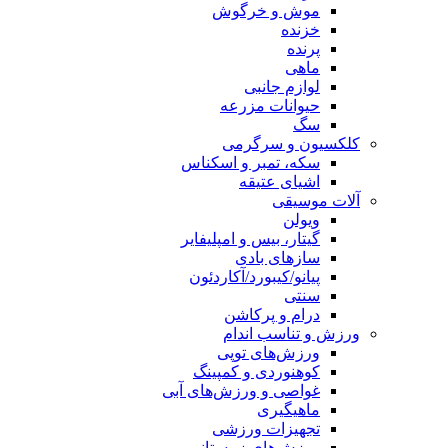
موش و خرگوش
خزنده
پرنده
ماهی
لوازم جانبی
حیوانات مزرعه
سگ
کلکسیون و سرگرمی
سکه، تمبر و اسکناس
اشیای عتیقه
آلات موسیقی
ویولن
گیتار، بیس و امپلیفایر
سازهای بادی
پیانو/کیبورد/آکاردئون
سنتی
درام و پرکاشن
ورزش و تناسب اندام
ورزش‌های توپی
کوهنوردی و کمپینگ
غواصی و ورزش‌های آبی
ماهیگیری
تجهیزات ورزشی
ورزش‌های زمستانی