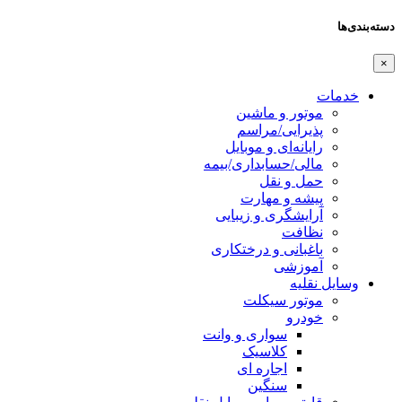
دسته‌بندی‌ها
×
خدمات
موتور و ماشین
پذیرایی/مراسم
رایانه‌ای و موبایل
مالی/حسابداری/بیمه
حمل و نقل
پیشه و مهارت
آرایشگری و زیبایی
نظافت
باغبانی و درختکاری
آموزشی
وسایل نقلیه
موتور سیکلت
خودرو
سواری و وانت
کلاسیک
اجاره ای
سنگین