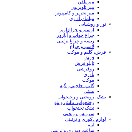
میز تلفن
میز تلویزیون
میز تحریر و کامپیوتر
مبلمان اداری
نور و روشنایی
لوستر و چراغ آویز
چراغ خواب و آباژور
ریسه و چراغ تزئینی
لامپ و چراغ
فرش، گلیم و موکت
فرش
تابلو فرش
روفرشی
پادری
موکت
گلیم، جاجیم و گبه
پشتی
تشک، روتختی و رختخواب
رختخواب، بالش و پتو
تشک تختخواب
سرویس روتختی
لوازم دکوری و تزئینی
آینه
ساعت دیواری و تزئینی