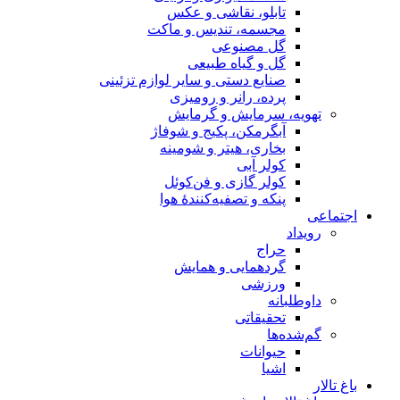
تابلو، نقاشی و عکس
مجسمه، تندیس و ماکت
گل مصنوعی
گل و گیاه طبیعی
صنایع دستی و سایر لوازم تزئینی
پرده، رانر و رومیزی
تهویه، سرمایش و گرمایش
آبگرمکن، پکیج و شوفاژ
بخاری، هیتر و شومینه
کولر آبی
کولر گازی و فن‌کوئل
پنکه و تصفیه‌کنندهٔ هوا
اجتماعی
رویداد
حراج
گردهمایی و همایش
ورزشی
داوطلبانه
تحقیقاتی
گم‌شده‌ها
حیوانات
اشیا
باغ تالار