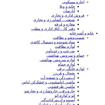
اجاره مسکونی
خانه و ویلا
آپارتمان
فروش اداری و تجاری
صنعتی ، کشاورزی و تجاری
مغازه و غرفه
دفتر کار ، اتاق اداری و مطب
خانه و آشپزخانه
شست‌وشو و نظافت
مواد شوینده و دستمال کاغذی
لوازم نظافت
بندرخت و رخت‌آویز
حمام و سرویس بهداشتی
لوازم سرویس بهداشتی
لوازم حمام
لوازم خانگی برقی
یخچال و فریزر
آب‌سردکن و تصفیه آب
ماشین لباسشویی و خشک‌کن لباس
ماشین ظرفشویی
جاروبرقی، جاروشارژی و بخارشو
اتو و لوازم اتو
آبمیوه و آب‌مرکبات‌گیر
خردکن، آسیاب و غذاساز