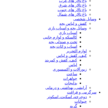
باغ تالار های غرب
باغ تالار های شرق
باغ تالار های جنوب
باغ تالار های شمال
وسایل شخصی
کفش و لباس بچه
وسایل بچه و اسباب بازی
اسباب بازی
کالسکه و لوازم جانبی
تخت و صندلی بچه
اسباب و اثاث بچه
لوازم التحریر
کیف، کفش و لباس
کیف، کفش و کمربند
لباس
زیورآلات و اکسسوری
ساعت
جواهرات
بدلیجات
آرایشی، بهداشتی و درمانی
سرگرمی و فراغت
دوچرخه، اسکیت، اسکوتر
حیوانات
گربه