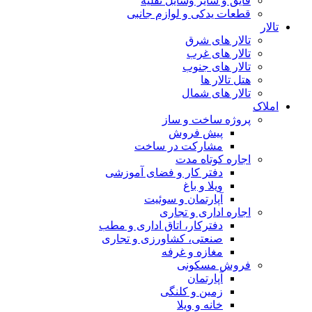
قایق و سایر وسایل نقلیه
قطعات یدکی و لوازم جانبی
تالار
تالار های شرق
تالار های غرب
تالار های جنوب
هتل تالار ها
تالار های شمال
املاک
پروژه ساخت و ساز
پیش فروش
مشارکت در ساخت
اجاره کوتاه مدت
دفتر کار و فضای آموزشی
ویلا و باغ
آپارتمان و سوئیت
اجاره اداری و تجاری
دفترکار، اتاق اداری و مطب
صنعتی، کشاورزی و تجاری
مغازه و غرفه
فروش مسکونی
آپارتمان
زمین و کلنگی
خانه و ویلا