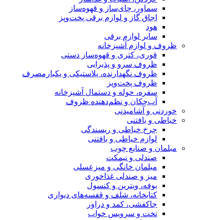
سماور، چای‌ساز و قهوه‌ساز
اجاق گاز و لوازم برقی پخت‌وپز
هود
سایر لوازم برقی
ظروف و لوازم آشپزخانه
قوری، کتری و قهوه‌ساز دستی
ظروف سرو و پذیرایی
ظروف نگهدارنده، پلاستیکی و یکبارمصرف
ظروف پخت‌وپز
سفره، حوله و دستمال آشپزخانه
آب‌چکان و نظم‌دهنده ظروف
خوردنی و آشامیدنی
خیاطی و بافتنی
چرخ خیاطی و ریسندگی
لوازم خیاطی و بافتنی
مبلمان و صنایع چوب
صندلی و نیمکت
مبلمان خانگی و میزعسلی
میز و صندلی غذاخوری
بوفه، ویترین و کنسول
کتابخانه، شلف و قفسه‌های دیواری
جاکفشی، کمد و دراور
تخت و سرویس خواب