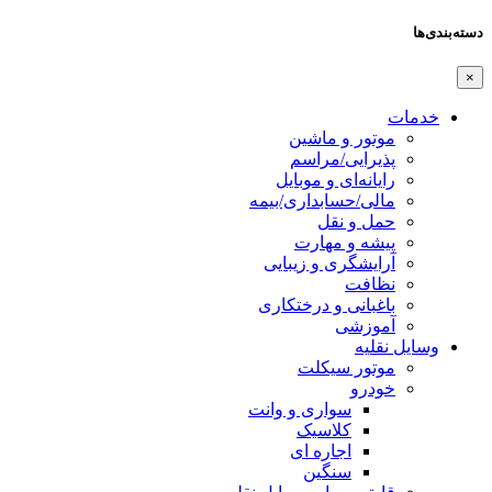
دسته‌بندی‌ها
×
خدمات
موتور و ماشین
پذیرایی/مراسم
رایانه‌ای و موبایل
مالی/حسابداری/بیمه
حمل و نقل
پیشه و مهارت
آرایشگری و زیبایی
نظافت
باغبانی و درختکاری
آموزشی
وسایل نقلیه
موتور سیکلت
خودرو
سواری و وانت
کلاسیک
اجاره ای
سنگین