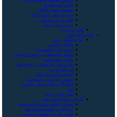
پخش کننده همراه
سیستم صوتی خانگی
ویدیو و پخش کننده DVD
تلویزیون و پروژکتور
دوربین مدار بسته
تلفن رو میزی
خانه و آشپزخانه
لوازم خانگی برقی
یخچال و فریزر
آب‌سردکن و تصفیه آب
ماشین لباسشویی و خشک‌کن لباس
ماشین ظرفشویی
جاروبرقی، جاروشارژی و بخارشو
اتو و لوازم اتو
آبمیوه و آب‌مرکبات‌گیر
سماور، چای‌ساز و قهوه‌ساز
اجاق گاز و لوازم برقی پخت‌وپز
هود
سایر لوازم برقی
ظروف و لوازم آشپزخانه
سفره، حوله و دستمال آشپزخانه
آب‌چکان و نظم‌دهنده ظروف
قوری، کتری و قهوه‌ساز دستی