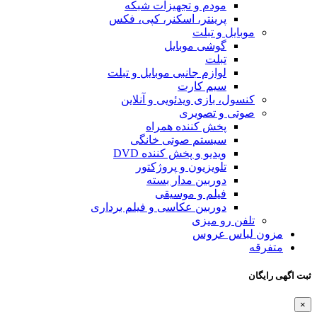
مودم و تجهیزات شبکه
پرینتر، اسکنر، کپی، فکس
موبایل و تبلت
گوشی موبایل
تبلت
لوازم جانبی موبایل و تبلت
سیم کارت
کنسول، بازی‌ ویدئویی و آنلاین
صوتی و تصویری
پخش کننده همراه
سیستم صوتی خانگی
ویدیو و پخش کننده DVD
تلویزیون و پروژکتور
دوربین مدار بسته
فیلم و موسیقی
دوربین عکاسی و فیلم برداری
تلفن رو میزی
مزون لباس عروس
متفرقه
ثبت اگهی رایگان
×