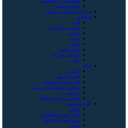
سکه، تمبر و اسکناس
اشیای عتیقه
دوچرخه، اسکیت، اسکوتر
حیوانات
گربه
موش و خرگوش
خزنده
پرنده
ماهی
لوازم جانبی
حیوانات مزرعه
سگ
بلیط
کنسرت
تئاتر و سینما
کارت هدیه و تخفیف
اماکن و مسابقات ورزشی
ورزشی
اتوبوس، مترو و قطار
آلات موسیقی
ویولن
گیتار، بیس و امپلیفایر
پیانو/کیبورد/آکاردئون
سنتی