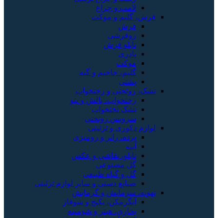
لامپ و چراغ
فرش، گلیم و موکت
فرش
روفرشی
تابلو فرش
پادری
موکت
گلیم، جاجیم و گبه
پشتی
تشک، روتختی و رختخواب
رختخواب، بالش و پتو
تشک تختخواب
سرویس روتختی
لوازم دکوری و تزئینی
پرده، رانر و رومیزی
آینه
تابلو، نقاشی و عکس
گل مصنوعی
گل و گیاه طبیعی
صنایع دستی و سایر لوازم تزئینی
تهویه، سرمایش و گرمایش
آبگرمکن، پکیج و شوفاژ
بخاری، هیتر و شومینه