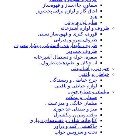
سماور، چای‌ساز و قهوه‌ساز
اجاق گاز و لوازم برقی پخت‌وپز
هود
سایر لوازم برقی
ظروف و لوازم آشپزخانه
قوری، کتری و قهوه‌ساز دستی
ظروف سرو و پذیرایی
ظروف نگهدارنده، پلاستیکی و یکبارمصرف
ظروف پخت‌وپز
سفره، حوله و دستمال آشپزخانه
آب‌چکان و نظم‌دهنده ظروف
خوردنی و آشامیدنی
خیاطی و بافتنی
چرخ خیاطی و ریسندگی
لوازم خیاطی و بافتنی
مبلمان و صنایع چوب
صندلی و نیمکت
مبلمان خانگی و میزعسلی
میز و صندلی غذاخوری
بوفه، ویترین و کنسول
کتابخانه، شلف و قفسه‌های دیواری
جاکفشی، کمد و دراور
تخت و سرویس خواب