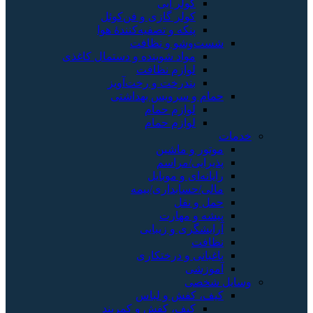
کولر آبی
کولر گازی و فن‌کوئل
پنکه و تصفیه‌کنندهٔ هوا
شست‌وشو و نظافت
مواد شوینده و دستمال کاغذی
لوازم نظافت
بندرخت و رخت‌آویز
حمام و سرویس بهداشتی
لوازم حمام
لوازم حمام
خدمات
موتور و ماشین
پذیرایی/مراسم
رایانه‌ای و موبایل
مالی/حسابداری/بیمه
حمل و نقل
پیشه و مهارت
آرایشگری و زیبایی
نظافت
باغبانی و درختکاری
آموزشی
وسایل شخصی
کیف، کفش و لباس
کیف، کفش و کمربند