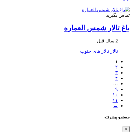
تماس بگیرید
باغ تالار شمس العماره
2 سال قبل
تالار
تالار های جنوب
۱
۲
۳
۴
…
۹
۱۰
۱۱
←
جستجو پیشرفته
×