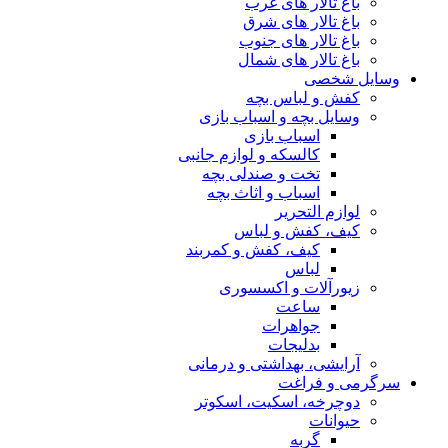
باغ تالار های غرب
باغ تالار های شرق
باغ تالار های جنوب
باغ تالار های شمال
وسایل شخصی
کفش و لباس بچه
وسایل بچه و اسباب بازی
اسباب بازی
کالسکه و لوازم جانبی
تخت و صندلی بچه
اسباب و اثاث بچه
لوازم التحریر
کیف، کفش و لباس
کیف، کفش و کمربند
لباس
زیورآلات و اکسسوری
ساعت
جواهرات
بدلیجات
آرایشی، بهداشتی و درمانی
سرگرمی و فراغت
دوچرخه، اسکیت، اسکوتر
حیوانات
گربه