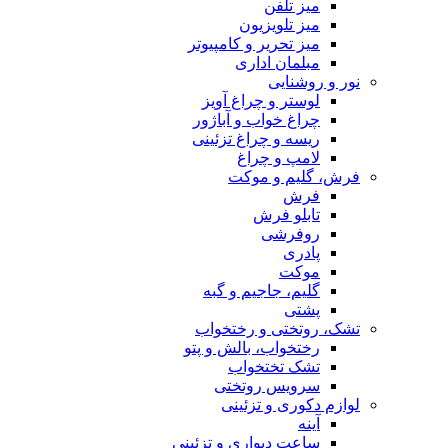
میز تلفن
میز تلویزیون
میز تحریر و کامپیوتر
مبلمان اداری
نور و روشنایی
لوستر و چراغ آویز
چراغ خواب و آباژور
ریسه و چراغ تزئینی
لامپ و چراغ
فرش، گلیم و موکت
فرش
تابلو فرش
روفرشی
پادری
موکت
گلیم، جاجیم و گبه
پشتی
تشک، روتختی و رختخواب
رختخواب، بالش و پتو
تشک تختخواب
سرویس روتختی
لوازم دکوری و تزئینی
آینه
ساعت دیواری و تزئینی