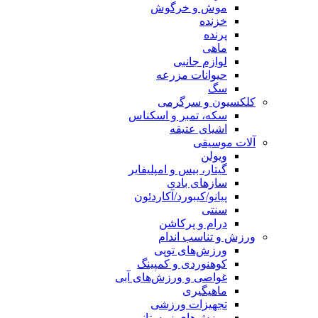
موش و خرگوش
خزنده
پرنده
ماهی
لوازم جانبی
حیوانات مزرعه
سگ
کلکسیون و سرگرمی
سکه، تمبر و اسکناس
اشیای عتیقه
آلات موسیقی
ویولن
گیتار، بیس و امپلیفایر
سازهای بادی
پیانو/کیبورد/آکاردئون
سنتی
درام و پرکاشن
ورزش و تناسب اندام
ورزش‌های توپی
کوهنوردی و کمپینگ
غواصی و ورزش‌های آبی
ماهیگیری
تجهیزات ورزشی
ورزش‌های زمستانی