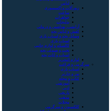
لباس
زیورآلات و اکسسوری
ساعت
جواهرات
بدلیجات
آرایشی، بهداشتی و درمانی
کفش و لباس بچه
وسایل بچه و اسباب بازی
اسباب بازی
کالسکه و لوازم جانبی
تخت و صندلی بچه
اسباب و اثاث بچه
لوازم التحریر
سرگرمی و فراغت
اسباب‌ بازی
تور و چارتر
کتاب و مجله
آموزشی
ادبی
تاریخی
مذهبی
مجلات
کلکسیون و سرگرمی