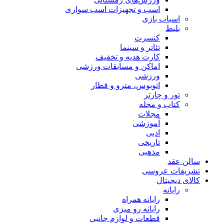
اسب و تجهیزات اسب سواری
اسباب‌ بازی
بلیط
کنسرت
تئاتر و سینما
کارت هدیه و تخفیف
اماکن و مسابقات ورزشی
ورزشی
اتوبوس، مترو و قطار
تور و چارتر
کتاب و مجله
مجلات
آموزشی
ادبی
تاریخی
مذهبی
سالن عقد
تشریفات عروسی
کالای دیجیتال
رایانه
رایانه همراه
رایانه رو میزی
قطعات و لوازم جانبی