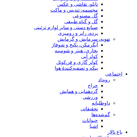
تابلو، نقاشی و عکس
مجسمه، تندیس و ماکت
گل مصنوعی
گل و گیاه طبیعی
صنایع دستی و سایر لوازم تزئینی
پرده، رانر و رومیزی
تهویه، سرمایش و گرمایش
آبگرمکن، پکیج و شوفاژ
بخاری، هیتر و شومینه
کولر آبی
کولر گازی و فن‌کوئل
پنکه و تصفیه‌کنندهٔ هوا
اجتماعی
رویداد
حراج
گردهمایی و همایش
ورزشی
داوطلبانه
تحقیقاتی
گم‌شده‌ها
حیوانات
اشیا
باغ تالار