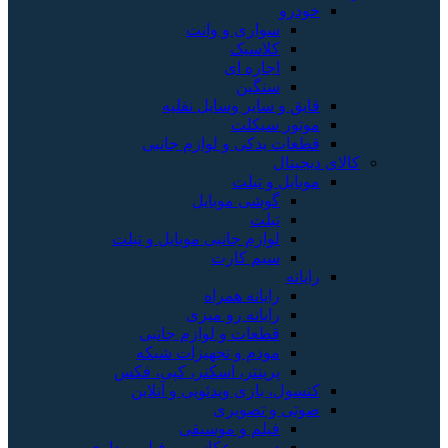
خودرو
سواری و وانت
کلاسیک
اجاره ای
سنگین
قایق و سایر وسایل نقلیه
موتور سیکلت
قطعات یدکی و لوازم جانبی
کالای دیجیتال
موبایل و تبلت
گوشی موبایل
تبلت
لوازم جانبی موبایل و تبلت
سیم کارت
رایانه
رایانه همراه
رایانه رو میزی
قطعات و لوازم جانبی
مودم و تجهیزات شبکه
پرینتر، اسکنر، کپی، فکس
کنسول، بازی‌ ویدئویی و آنلاین
صوتی و تصویری
فیلم و موسیقی
دوربین عکاسی و فیلم برداری