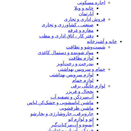
اجاره مسکونی
خانه و ویلا
آپارتمان
فروش اداری و تجاری
صنعتی ، کشاورزی و تجاری
مغازه و غرفه
دفتر کار ، اتاق اداری و مطب
خانه و آشپزخانه
شست‌وشو و نظافت
مواد شوینده و دستمال کاغذی
لوازم نظافت
بندرخت و رخت‌آویز
حمام و سرویس بهداشتی
لوازم سرویس بهداشتی
لوازم حمام
لوازم خانگی برقی
یخچال و فریزر
آب‌سردکن و تصفیه آب
ماشین لباسشویی و خشک‌کن لباس
ماشین ظرفشویی
جاروبرقی، جاروشارژی و بخارشو
اتو و لوازم اتو
آبمیوه و آب‌مرکبات‌گیر
خردکن، آسیاب و غذاساز