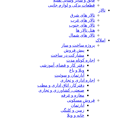
قایق و سایر وسایل نقلیه
قطعات یدکی و لوازم جانبی
تالار
تالار های شرق
تالار های غرب
تالار های جنوب
هتل تالار ها
تالار های شمال
املاک
پروژه ساخت و ساز
پیش فروش
مشارکت در ساخت
اجاره کوتاه مدت
دفتر کار و فضای آموزشی
ویلا و باغ
آپارتمان و سوئیت
اجاره اداری و تجاری
دفترکار، اتاق اداری و مطب
صنعتی، کشاورزی و تجاری
مغازه و غرفه
فروش مسکونی
آپارتمان
زمین و کلنگی
خانه و ویلا