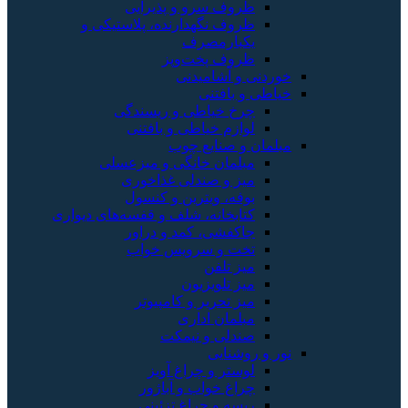
ظروف سرو و پذیرایی
ظروف نگهدارنده، پلاستیکی و
یکبارمصرف
ظروف پخت‌وپز
خوردنی و آشامیدنی
خیاطی و بافتنی
چرخ خیاطی و ریسندگی
لوازم خیاطی و بافتنی
مبلمان و صنایع چوب
مبلمان خانگی و میزعسلی
میز و صندلی غذاخوری
بوفه، ویترین و کنسول
کتابخانه، شلف و قفسه‌های دیواری
جاکفشی، کمد و دراور
تخت و سرویس خواب
میز تلفن
میز تلویزیون
میز تحریر و کامپیوتر
مبلمان اداری
صندلی و نیمکت
نور و روشنایی
لوستر و چراغ آویز
چراغ خواب و آباژور
ریسه و چراغ تزئینی