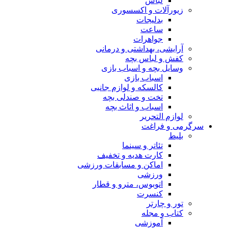
لباس
زیورآلات و اکسسوری
بدلیجات
ساعت
جواهرات
آرایشی، بهداشتی و درمانی
کفش و لباس بچه
وسایل بچه و اسباب بازی
اسباب بازی
کالسکه و لوازم جانبی
تخت و صندلی بچه
اسباب و اثاث بچه
لوازم التحریر
سرگرمی و فراغت
بلیط
تئاتر و سینما
کارت هدیه و تخفیف
اماکن و مسابقات ورزشی
ورزشی
اتوبوس، مترو و قطار
کنسرت
تور و چارتر
کتاب و مجله
آموزشی