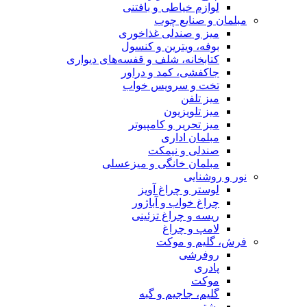
لوازم خیاطی و بافتنی
مبلمان و صنایع چوب
میز و صندلی غذاخوری
بوفه، ویترین و کنسول
کتابخانه، شلف و قفسه‌های دیواری
جاکفشی، کمد و دراور
تخت و سرویس خواب
میز تلفن
میز تلویزیون
میز تحریر و کامپیوتر
مبلمان اداری
صندلی و نیمکت
مبلمان خانگی و میزعسلی
نور و روشنایی
لوستر و چراغ آویز
چراغ خواب و آباژور
ریسه و چراغ تزئینی
لامپ و چراغ
فرش، گلیم و موکت
روفرشی
پادری
موکت
گلیم، جاجیم و گبه
پشتی