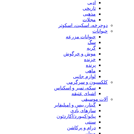
ادبی
تاریخی
مذهبی
مجلات
دوچرخه، اسکیت، اسکوتر
حیوانات
حیوانات مزرعه
سگ
گربه
موش و خرگوش
خزنده
پرنده
ماهی
لوازم جانبی
کلکسیون و سرگرمی
سکه، تمبر و اسکناس
اشیای عتیقه
آلات موسیقی
گیتار، بیس و امپلیفایر
سازهای بادی
پیانو/کیبورد/آکاردئون
سنتی
درام و پرکاشن
ویولن