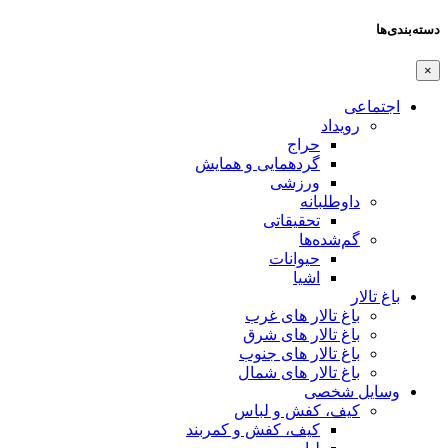
دسته‌بندی‌ها
×
اجتماعی
رویداد
حراج
گردهمایی و همایش
ورزشی
داوطلبانه
تحقیقاتی
گم‌شده‌ها
حیوانات
اشیا
باغ تالار
باغ تالار های غرب
باغ تالار های شرق
باغ تالار های جنوب
باغ تالار های شمال
وسایل شخصی
کیف، کفش و لباس
کیف، کفش و کمربند