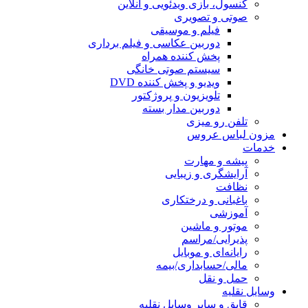
کنسول، بازی‌ ویدئویی و آنلاین
صوتی و تصویری
فیلم و موسیقی
دوربین عکاسی و فیلم برداری
پخش کننده همراه
سیستم صوتی خانگی
ویدیو و پخش کننده DVD
تلویزیون و پروژکتور
دوربین مدار بسته
تلفن رو میزی
مزون لباس عروس
خدمات
پیشه و مهارت
آرایشگری و زیبایی
نظافت
باغبانی و درختکاری
آموزشی
موتور و ماشین
پذیرایی/مراسم
رایانه‌ای و موبایل
مالی/حسابداری/بیمه
حمل و نقل
وسایل نقلیه
قایق و سایر وسایل نقلیه