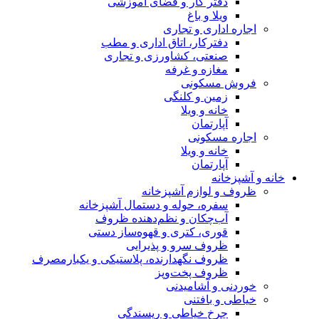
دفتر کار و فضای آموزشی
ویلا و باغ
اجاره اداری و تجاری
دفترکار، اتاق اداری و مطب
صنعتی، کشاورزی و تجاری
مغازه و غرفه
فروش مسکونی
زمین و کلنگی
خانه و ویلا
آپارتمان
اجاره مسکونی
خانه و ویلا
آپارتمان
خانه و آشپزخانه
ظروف و لوازم آشپزخانه
سفره، حوله و دستمال آشپزخانه
آب‌چکان و نظم‌دهنده ظروف
قوری، کتری و قهوه‌ساز دستی
ظروف سرو و پذیرایی
ظروف نگهدارنده، پلاستیکی و یکبارمصرف
ظروف پخت‌وپز
خوردنی و آشامیدنی
خیاطی و بافتنی
چرخ خیاطی و ریسندگی