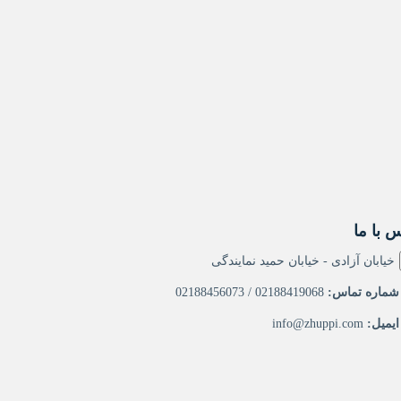
 با ما
خیابان آزادی - خیابان حمید نمایندگی
ماره تماس:
02188419068 / 02188456073
یمیل:
info@zhuppi.com