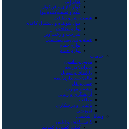
کولر آبی
کولر گازی و فن‌کوئل
پنکه و تصفیه‌کنندهٔ هوا
شست‌وشو و نظافت
مواد شوینده و دستمال کاغذی
لوازم نظافت
بندرخت و رخت‌آویز
حمام و سرویس بهداشتی
لوازم حمام
لوازم حمام
خدمات
موتور و ماشین
پذیرایی/مراسم
رایانه‌ای و موبایل
مالی/حسابداری/بیمه
حمل و نقل
پیشه و مهارت
آرایشگری و زیبایی
نظافت
باغبانی و درختکاری
آموزشی
وسایل شخصی
کیف، کفش و لباس
کیف، کفش و کمربند