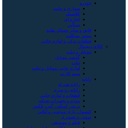
خودرو
سواری و وانت
کلاسیک
اجاره ای
سنگین
قایق و سایر وسایل نقلیه
موتور سیکلت
قطعات یدکی و لوازم جانبی
کالای دیجیتال
موبایل و تبلت
گوشی موبایل
تبلت
لوازم جانبی موبایل و تبلت
سیم کارت
رایانه
رایانه همراه
رایانه رو میزی
قطعات و لوازم جانبی
مودم و تجهیزات شبکه
پرینتر، اسکنر، کپی، فکس
کنسول، بازی‌ ویدئویی و آنلاین
صوتی و تصویری
فیلم و موسیقی
دوربین عکاسی و فیلم برداری