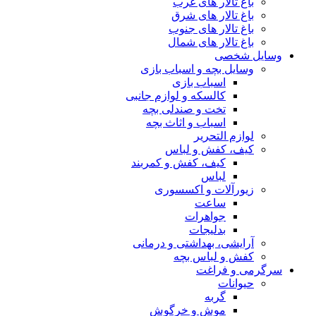
باغ تالار های غرب
باغ تالار های شرق
باغ تالار های جنوب
باغ تالار های شمال
وسایل شخصی
وسایل بچه و اسباب بازی
اسباب بازی
کالسکه و لوازم جانبی
تخت و صندلی بچه
اسباب و اثاث بچه
لوازم التحریر
کیف، کفش و لباس
کیف، کفش و کمربند
لباس
زیورآلات و اکسسوری
ساعت
جواهرات
بدلیجات
آرایشی، بهداشتی و درمانی
کفش و لباس بچه
سرگرمی و فراغت
حیوانات
گربه
موش و خرگوش