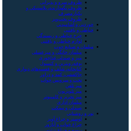
ظروف سرو و پذیرایی
ظروف نگهدارنده، پلاستیکی و
یکبارمصرف
ظروف پخت‌وپز
خوردنی و آشامیدنی
خیاطی و بافتنی
چرخ خیاطی و ریسندگی
لوازم خیاطی و بافتنی
مبلمان و صنایع چوب
مبلمان خانگی و میزعسلی
میز و صندلی غذاخوری
بوفه، ویترین و کنسول
کتابخانه، شلف و قفسه‌های دیواری
جاکفشی، کمد و دراور
تخت و سرویس خواب
میز تلفن
میز تلویزیون
میز تحریر و کامپیوتر
مبلمان اداری
صندلی و نیمکت
نور و روشنایی
لوستر و چراغ آویز
چراغ خواب و آباژور
ریسه و چراغ تزئینی