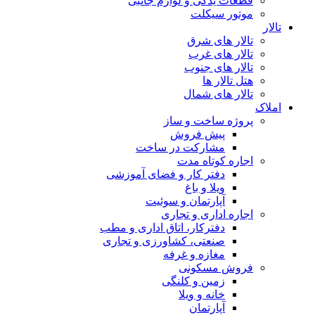
قطعات یدکی و لوازم جانبی
موتور سیکلت
تالار
تالار های شرق
تالار های غرب
تالار های جنوب
هتل تالار ها
تالار های شمال
املاک
پروژه ساخت و ساز
پیش فروش
مشارکت در ساخت
اجاره کوتاه مدت
دفتر کار و فضای آموزشی
ویلا و باغ
آپارتمان و سوئیت
اجاره اداری و تجاری
دفترکار، اتاق اداری و مطب
صنعتی، کشاورزی و تجاری
مغازه و غرفه
فروش مسکونی
زمین و کلنگی
خانه و ویلا
آپارتمان