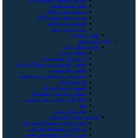
پخش کننده همراه
سیستم صوتی خانگی
ویدیو و پخش کننده DVD
تلویزیون و پروژکتور
دوربین مدار بسته
تلفن رو میزی
خانه و آشپزخانه
لوازم خانگی برقی
یخچال و فریزر
آب‌سردکن و تصفیه آب
ماشین لباسشویی و خشک‌کن لباس
ماشین ظرفشویی
جاروبرقی، جاروشارژی و بخارشو
اتو و لوازم اتو
آبمیوه و آب‌مرکبات‌گیر
سماور، چای‌ساز و قهوه‌ساز
اجاق گاز و لوازم برقی پخت‌وپز
هود
سایر لوازم برقی
ظروف و لوازم آشپزخانه
سفره، حوله و دستمال آشپزخانه
آب‌چکان و نظم‌دهنده ظروف
قوری، کتری و قهوه‌ساز دستی