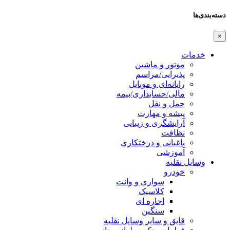
دسته‌بندی‌ها
×
خدمات
موتور و ماشین
پذیرایی/مراسم
رایانه‌ای و موبایل
مالی/حسابداری/بیمه
حمل و نقل
پیشه و مهارت
آرایشگری و زیبایی
نظافت
باغبانی و درختکاری
آموزشی
وسایل نقلیه
خودرو
سواری و وانت
کلاسیک
اجاره ای
سنگین
قایق و سایر وسایل نقلیه