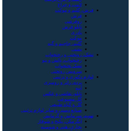
لامپ و چراغ
فرش، گلیم و موکت
فرش
روفرشی
تابلو فرش
پادری
موکت
گلیم، جاجیم و گبه
پشتی
تشک، روتختی و رختخواب
رختخواب، بالش و پتو
تشک تختخواب
سرویس روتختی
لوازم دکوری و تزئینی
پرده، رانر و رومیزی
آینه
تابلو، نقاشی و عکس
گل مصنوعی
گل و گیاه طبیعی
صنایع دستی و سایر لوازم تزئینی
تهویه، سرمایش و گرمایش
آبگرمکن، پکیج و شوفاژ
بخاری، هیتر و شومینه