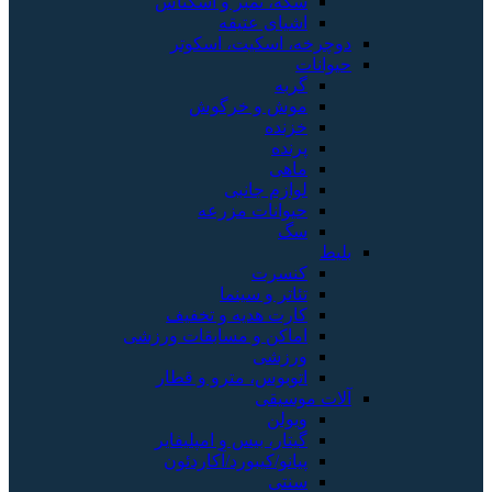
سکه، تمبر و اسکناس
اشیای عتیقه
دوچرخه، اسکیت، اسکوتر
حیوانات
گربه
موش و خرگوش
خزنده
پرنده
ماهی
لوازم جانبی
حیوانات مزرعه
سگ
بلیط
کنسرت
تئاتر و سینما
کارت هدیه و تخفیف
اماکن و مسابقات ورزشی
ورزشی
اتوبوس، مترو و قطار
آلات موسیقی
ویولن
گیتار، بیس و امپلیفایر
پیانو/کیبورد/آکاردئون
سنتی