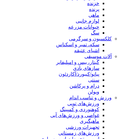
خزنده
پرنده
ماهی
لوازم جانبی
حیوانات مزرعه
سگ
کلکسیون و سرگرمی
سکه، تمبر و اسکناس
اشیای عتیقه
آلات موسیقی
گیتار، بیس و امپلیفایر
سازهای بادی
پیانو/کیبورد/آکاردئون
سنتی
درام و پرکاشن
ویولن
ورزش و تناسب اندام
ورزش‌های توپی
کوهنوردی و کمپینگ
غواصی و ورزش‌های آبی
ماهیگیری
تجهیزات ورزشی
ورزش‌های زمستانی
اسب و تجهیزات اسب سواری