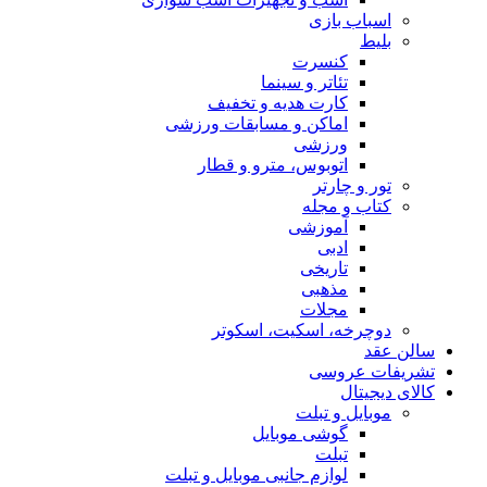
اسباب‌ بازی
بلیط
کنسرت
تئاتر و سینما
کارت هدیه و تخفیف
اماکن و مسابقات ورزشی
ورزشی
اتوبوس، مترو و قطار
تور و چارتر
کتاب و مجله
آموزشی
ادبی
تاریخی
مذهبی
مجلات
دوچرخه، اسکیت، اسکوتر
سالن عقد
تشریفات عروسی
کالای دیجیتال
موبایل و تبلت
گوشی موبایل
تبلت
لوازم جانبی موبایل و تبلت