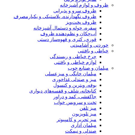
ظروف و لوازم آشپزخانه
ظروف سرو و پذیرایی
ظروف نگهدارنده، پلاستیکی و یکبارمصرف
ظروف پخت‌وپز
سفره، حوله و دستمال آشپزخانه
آب‌چکان و نظم‌دهنده ظروف
قوری، کتری و قهوه‌ساز دستی
خوردنی و آشامیدنی
خیاطی و بافتنی
چرخ خیاطی و ریسندگی
لوازم خیاطی و بافتنی
مبلمان و صنایع چوب
مبلمان خانگی و میزعسلی
میز و صندلی غذاخوری
بوفه، ویترین و کنسول
کتابخانه، شلف و قفسه‌های دیواری
جاکفشی، کمد و دراور
تخت و سرویس خواب
میز تلفن
میز تلویزیون
میز تحریر و کامپیوتر
مبلمان اداری
صندلی و نیمکت