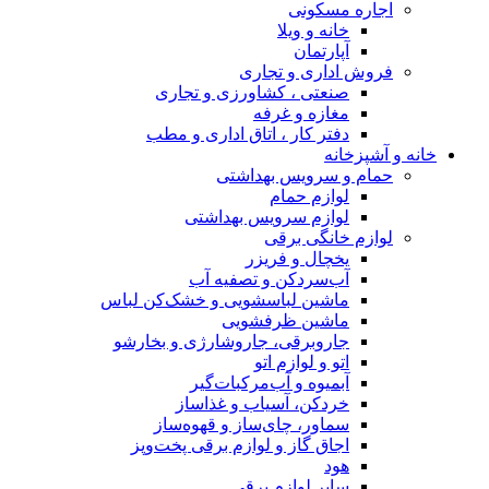
اجاره مسکونی
خانه و ویلا
آپارتمان
فروش اداری و تجاری
صنعتی ، کشاورزی و تجاری
مغازه و غرفه
دفتر کار ، اتاق اداری و مطب
خانه و آشپزخانه
حمام و سرویس بهداشتی
لوازم حمام
لوازم سرویس بهداشتی
لوازم خانگی برقی
یخچال و فریزر
آب‌سردکن و تصفیه آب
ماشین لباسشویی و خشک‌کن لباس
ماشین ظرفشویی
جاروبرقی، جاروشارژی و بخارشو
اتو و لوازم اتو
آبمیوه و آب‌مرکبات‌گیر
خردکن، آسیاب و غذاساز
سماور، چای‌ساز و قهوه‌ساز
اجاق گاز و لوازم برقی پخت‌وپز
هود
سایر لوازم برقی