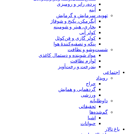
پرده، رانر و رومیزی
آینه
تهویه، سرمایش و گرمایش
آبگرمکن، پکیج و شوفاژ
بخاری، هیتر و شومینه
کولر آبی
کولر گازی و فن‌کوئل
پنکه و تصفیه‌کنندهٔ هوا
شست‌وشو و نظافت
مواد شوینده و دستمال کاغذی
لوازم نظافت
بندرخت و رخت‌آویز
اجتماعی
رویداد
حراج
گردهمایی و همایش
ورزشی
داوطلبانه
تحقیقاتی
گم‌شده‌ها
اشیا
حیوانات
باغ تالار