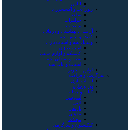
لباس
زیورآلات و اکسسوری
ساعت
جواهرات
بدلیجات
آرایشی، بهداشتی و درمانی
کفش و لباس بچه
وسایل بچه و اسباب بازی
اسباب بازی
کالسکه و لوازم جانبی
تخت و صندلی بچه
اسباب و اثاث بچه
لوازم التحریر
سرگرمی و فراغت
اسباب‌ بازی
تور و چارتر
کتاب و مجله
آموزشی
ادبی
تاریخی
مذهبی
مجلات
کلکسیون و سرگرمی