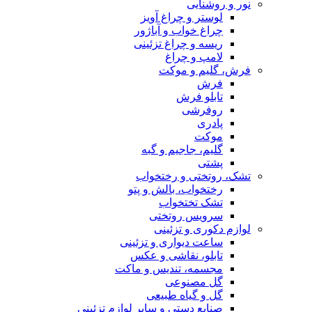
نور و روشنایی
لوستر و چراغ آویز
چراغ خواب و آباژور
ریسه و چراغ تزئینی
لامپ و چراغ
فرش، گلیم و موکت
فرش
تابلو فرش
روفرشی
پادری
موکت
گلیم، جاجیم و گبه
پشتی
تشک، روتختی و رختخواب
رختخواب، بالش و پتو
تشک تختخواب
سرویس روتختی
لوازم دکوری و تزئینی
ساعت دیواری و تزئینی
تابلو، نقاشی و عکس
مجسمه، تندیس و ماکت
گل مصنوعی
گل و گیاه طبیعی
صنایع دستی و سایر لوازم تزئینی