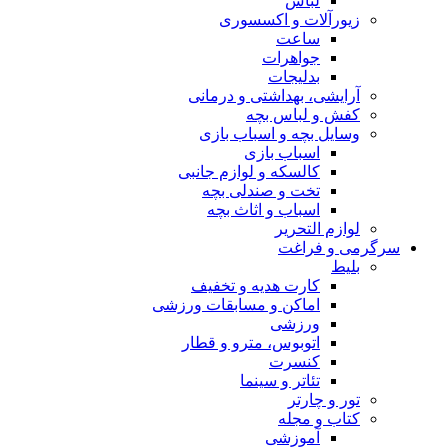
لباس
زیورآلات و اکسسوری
ساعت
جواهرات
بدلیجات
آرایشی، بهداشتی و درمانی
کفش و لباس بچه
وسایل بچه و اسباب بازی
اسباب بازی
کالسکه و لوازم جانبی
تخت و صندلی بچه
اسباب و اثاث بچه
لوازم التحریر
سرگرمی و فراغت
بلیط
کارت هدیه و تخفیف
اماکن و مسابقات ورزشی
ورزشی
اتوبوس، مترو و قطار
کنسرت
تئاتر و سینما
تور و چارتر
کتاب و مجله
آموزشی