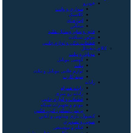
خودرو
سواری و وانت
کلاسیک
اجاره ای
سنگین
قایق و سایر وسایل نقلیه
موتور سیکلت
قطعات یدکی و لوازم جانبی
کالای دیجیتال
موبایل و تبلت
گوشی موبایل
تبلت
لوازم جانبی موبایل و تبلت
سیم کارت
رایانه
رایانه همراه
رایانه رو میزی
قطعات و لوازم جانبی
مودم و تجهیزات شبکه
پرینتر، اسکنر، کپی، فکس
کنسول، بازی‌ ویدئویی و آنلاین
صوتی و تصویری
فیلم و موسیقی
دوربین عکاسی و فیلم برداری