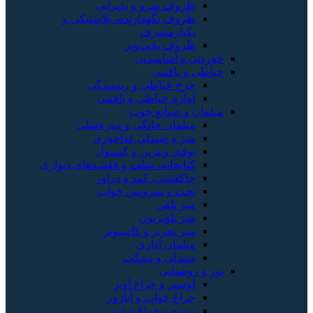
ظروف سرو و پذیرایی
ظروف نگهدارنده، پلاستیکی و
یکبارمصرف
ظروف پخت‌وپز
خوردنی و آشامیدنی
خیاطی و بافتنی
چرخ خیاطی و ریسندگی
لوازم خیاطی و بافتنی
مبلمان و صنایع چوب
مبلمان خانگی و میزعسلی
میز و صندلی غذاخوری
بوفه، ویترین و کنسول
کتابخانه، شلف و قفسه‌های دیواری
جاکفشی، کمد و دراور
تخت و سرویس خواب
میز تلفن
میز تلویزیون
میز تحریر و کامپیوتر
مبلمان اداری
صندلی و نیمکت
نور و روشنایی
لوستر و چراغ آویز
چراغ خواب و آباژور
ریسه و چراغ تزئینی