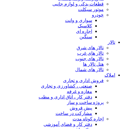
قطعات یدکی و لوازم جانبی
موتور سیکلت
خودرو
سواری و وانت
کلاسیک
اجاره ای
سنگین
تالار
تالار های شرق
تالار های غرب
تالار های جنوب
هتل تالار ها
تالار های شمال
املاک
فروش اداری و تجاری
صنعتی ، کشاورزی و تجاری
مغازه و غرفه
دفتر کار ، اتاق اداری و مطب
پروژه ساخت و ساز
پیش فروش
مشارکت در ساخت
اجاره کوتاه مدت
دفتر کار و فضای آموزشی