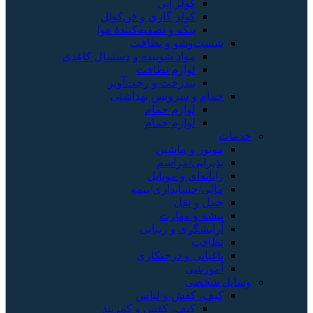
کولر آبی
کولر گازی و فن‌کوئل
پنکه و تصفیه‌کنندهٔ هوا
شست‌وشو و نظافت
مواد شوینده و دستمال کاغذی
لوازم نظافت
بندرخت و رخت‌آویز
حمام و سرویس بهداشتی
لوازم حمام
لوازم حمام
خدمات
موتور و ماشین
پذیرایی/مراسم
رایانه‌ای و موبایل
مالی/حسابداری/بیمه
حمل و نقل
پیشه و مهارت
آرایشگری و زیبایی
نظافت
باغبانی و درختکاری
آموزشی
وسایل شخصی
کیف، کفش و لباس
کیف، کفش و کمربند