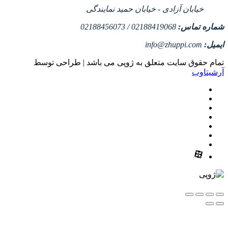
خیابان آزادی - خیابان حمید نمایندگی
شماره تماس:
02188419068 / 02188456073
ایمیل:
info@zhuppi.com
تمام حقوق سایت متعلق به ژوپی می باشد | طراحی توسط
آرشیتاوب