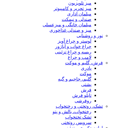
میز تلویزیون
میز تحریر و کامپیوتر
مبلمان اداری
صندلی و نیمکت
مبلمان خانگی و میزعسلی
میز و صندلی غذاخوری
نور و روشنایی
لوستر و چراغ آویز
چراغ خواب و آباژور
ریسه و چراغ تزئینی
لامپ و چراغ
فرش، گلیم و موکت
پادری
موکت
گلیم، جاجیم و گبه
پشتی
فرش
تابلو فرش
روفرشی
تشک، روتختی و رختخواب
رختخواب، بالش و پتو
تشک تختخواب
سرویس روتختی
لوازم دکوری و تزئینی