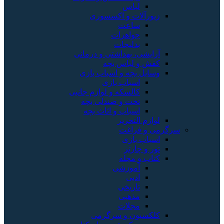
لباس
زیورآلات و اکسسوری
ساعت
جواهرات
بدلیجات
آرایشی، بهداشتی و درمانی
کفش و لباس بچه
وسایل بچه و اسباب بازی
اسباب بازی
کالسکه و لوازم جانبی
تخت و صندلی بچه
اسباب و اثاث بچه
لوازم التحریر
سرگرمی و فراغت
اسباب‌ بازی
تور و چارتر
کتاب و مجله
آموزشی
ادبی
تاریخی
مذهبی
مجلات
کلکسیون و سرگرمی