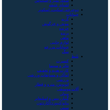
سکه، تمبر و اسکناس
اشیای عتیقه
دوچرخه، اسکیت، اسکوتر
حیوانات
گربه
موش و خرگوش
خزنده
پرنده
ماهی
لوازم جانبی
حیوانات مزرعه
سگ
بلیط
کنسرت
تئاتر و سینما
کارت هدیه و تخفیف
اماکن و مسابقات ورزشی
ورزشی
اتوبوس، مترو و قطار
آلات موسیقی
ویولن
گیتار، بیس و امپلیفایر
پیانو/کیبورد/آکاردئون
سنتی