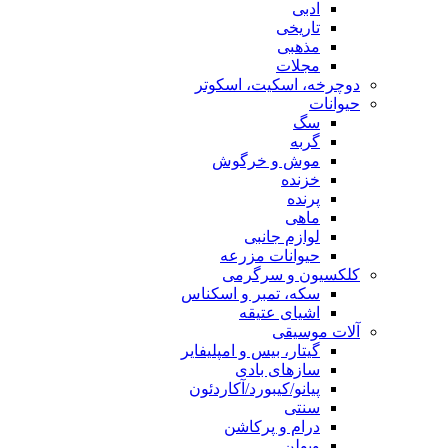
ادبی
تاریخی
مذهبی
مجلات
دوچرخه، اسکیت، اسکوتر
حیوانات
سگ
گربه
موش و خرگوش
خزنده
پرنده
ماهی
لوازم جانبی
حیوانات مزرعه
کلکسیون و سرگرمی
سکه، تمبر و اسکناس
اشیای عتیقه
آلات موسیقی
گیتار، بیس و امپلیفایر
سازهای بادی
پیانو/کیبورد/آکاردئون
سنتی
درام و پرکاشن
ویولن