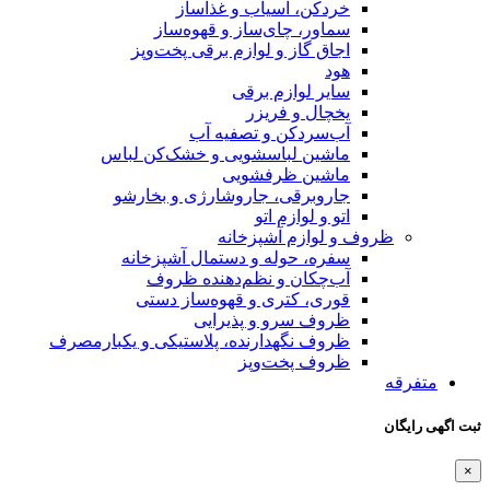
خردکن، آسیاب و غذاساز
سماور، چای‌ساز و قهوه‌ساز
اجاق گاز و لوازم برقی پخت‌وپز
هود
سایر لوازم برقی
یخچال و فریزر
آب‌سردکن و تصفیه آب
ماشین لباسشویی و خشک‌کن لباس
ماشین ظرفشویی
جاروبرقی، جاروشارژی و بخارشو
اتو و لوازم اتو
ظروف و لوازم آشپزخانه
سفره، حوله و دستمال آشپزخانه
آب‌چکان و نظم‌دهنده ظروف
قوری، کتری و قهوه‌ساز دستی
ظروف سرو و پذیرایی
ظروف نگهدارنده، پلاستیکی و یکبارمصرف
ظروف پخت‌وپز
متفرقه
ثبت اگهی رایگان
×