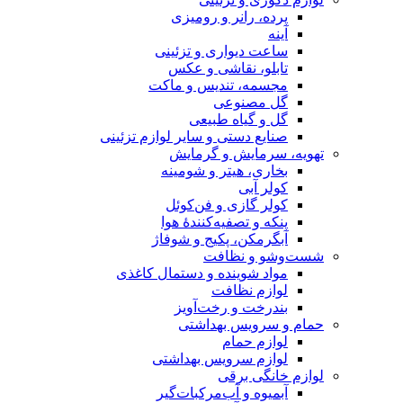
پرده، رانر و رومیزی
آینه
ساعت دیواری و تزئینی
تابلو، نقاشی و عکس
مجسمه، تندیس و ماکت
گل مصنوعی
گل و گیاه طبیعی
صنایع دستی و سایر لوازم تزئینی
تهویه، سرمایش و گرمایش
بخاری، هیتر و شومینه
کولر آبی
کولر گازی و فن‌کوئل
پنکه و تصفیه‌کنندهٔ هوا
آبگرمکن، پکیج و شوفاژ
شست‌وشو و نظافت
مواد شوینده و دستمال کاغذی
لوازم نظافت
بندرخت و رخت‌آویز
حمام و سرویس بهداشتی
لوازم حمام
لوازم سرویس بهداشتی
لوازم خانگی برقی
آبمیوه و آب‌مرکبات‌گیر