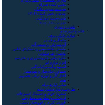
پخش کننده همراه
سیستم صوتی خانگی
ویدیو و پخش کننده DVD
تلویزیون و پروژکتور
دوربین مدار بسته
تلفن رو میزی
خانه و آشپزخانه
لوازم خانگی برقی
یخچال و فریزر
آب‌سردکن و تصفیه آب
ماشین لباسشویی و خشک‌کن لباس
ماشین ظرفشویی
جاروبرقی، جاروشارژی و بخارشو
اتو و لوازم اتو
آبمیوه و آب‌مرکبات‌گیر
سماور، چای‌ساز و قهوه‌ساز
اجاق گاز و لوازم برقی پخت‌وپز
هود
سایر لوازم برقی
ظروف و لوازم آشپزخانه
سفره، حوله و دستمال آشپزخانه
آب‌چکان و نظم‌دهنده ظروف
قوری، کتری و قهوه‌ساز دستی