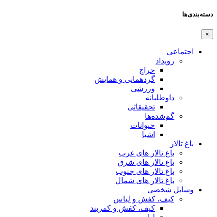
دسته‌بندی‌ها
×
اجتماعی
رویداد
حراج
گردهمایی و همایش
ورزشی
داوطلبانه
تحقیقاتی
گم‌شده‌ها
حیوانات
اشیا
باغ تالار
باغ تالار های غرب
باغ تالار های شرق
باغ تالار های جنوب
باغ تالار های شمال
وسایل شخصی
کیف، کفش و لباس
کیف، کفش و کمربند