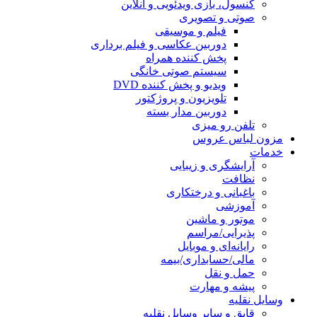
کنسول، بازی‌ ویدئویی و آنلاین
صوتی و تصویری
فیلم و موسیقی
دوربین عکاسی و فیلم برداری
پخش کننده همراه
سیستم صوتی خانگی
ویدیو و پخش کننده DVD
تلویزیون و پروژکتور
دوربین مدار بسته
تلفن رو میزی
مزون لباس عروس
خدمات
آرایشگری و زیبایی
نظافت
باغبانی و درختکاری
آموزشی
موتور و ماشین
پذیرایی/مراسم
رایانه‌ای و موبایل
مالی/حسابداری/بیمه
حمل و نقل
پیشه و مهارت
وسایل نقلیه
قایق و سایر وسایل نقلیه