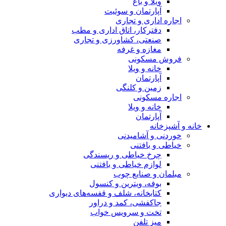
ویلا و باغ
آپارتمان و سوئیت
اجاره اداری و تجاری
دفترکار، اتاق اداری و مطب
صنعتی، کشاورزی و تجاری
مغازه و غرفه
فروش مسکونی
خانه و ویلا
آپارتمان
زمین و کلنگی
اجاره مسکونی
خانه و ویلا
آپارتمان
خانه و آشپزخانه
خوردنی و آشامیدنی
خیاطی و بافتنی
چرخ خیاطی و ریسندگی
لوازم خیاطی و بافتنی
مبلمان و صنایع چوب
بوفه، ویترین و کنسول
کتابخانه، شلف و قفسه‌های دیواری
جاکفشی، کمد و دراور
تخت و سرویس خواب
میز تلفن