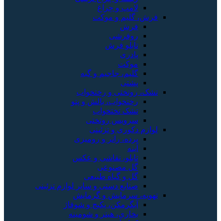
لامپ و چراغ
فرش، گلیم و موکت
فرش
روفرشی
تابلو فرش
پادری
موکت
گلیم، جاجیم و گبه
پشتی
تشک، روتختی و رختخواب
رختخواب، بالش و پتو
تشک تختخواب
سرویس روتختی
لوازم دکوری و تزئینی
پرده، رانر و رومیزی
آینه
تابلو، نقاشی و عکس
گل مصنوعی
گل و گیاه طبیعی
صنایع دستی و سایر لوازم تزئینی
تهویه، سرمایش و گرمایش
آبگرمکن، پکیج و شوفاژ
بخاری، هیتر و شومینه