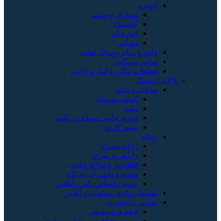
خودرو
سواری و وانت
کلاسیک
اجاره ای
سنگین
قایق و سایر وسایل نقلیه
موتور سیکلت
قطعات یدکی و لوازم جانبی
کالای دیجیتال
موبایل و تبلت
گوشی موبایل
تبلت
لوازم جانبی موبایل و تبلت
سیم کارت
رایانه
رایانه همراه
رایانه رو میزی
قطعات و لوازم جانبی
مودم و تجهیزات شبکه
پرینتر، اسکنر، کپی، فکس
کنسول، بازی‌ ویدئویی و آنلاین
صوتی و تصویری
فیلم و موسیقی
دوربین عکاسی و فیلم برداری