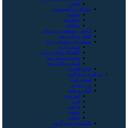
لباس
زیورآلات و اکسسوری
ساعت
جواهرات
بدلیجات
آرایشی، بهداشتی و درمانی
کفش و لباس بچه
وسایل بچه و اسباب بازی
اسباب بازی
کالسکه و لوازم جانبی
تخت و صندلی بچه
اسباب و اثاث بچه
لوازم التحریر
سرگرمی و فراغت
اسباب‌ بازی
تور و چارتر
کتاب و مجله
آموزشی
ادبی
تاریخی
مذهبی
مجلات
کلکسیون و سرگرمی