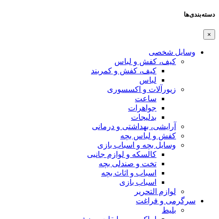
دسته‌بندی‌ها
×
وسایل شخصی
کیف، کفش و لباس
کیف، کفش و کمربند
لباس
زیورآلات و اکسسوری
ساعت
جواهرات
بدلیجات
آرایشی، بهداشتی و درمانی
کفش و لباس بچه
وسایل بچه و اسباب بازی
کالسکه و لوازم جانبی
تخت و صندلی بچه
اسباب و اثاث بچه
اسباب بازی
لوازم التحریر
سرگرمی و فراغت
بلیط