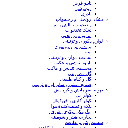
تابلو فرش
روفرشی
پادری
تشک، روتختی و رختخواب
رختخواب، بالش و پتو
تشک تختخواب
سرویس روتختی
لوازم دکوری و تزئینی
پرده، رانر و رومیزی
آینه
ساعت دیواری و تزئینی
تابلو، نقاشی و عکس
مجسمه، تندیس و ماکت
گل مصنوعی
گل و گیاه طبیعی
صنایع دستی و سایر لوازم تزئینی
تهویه، سرمایش و گرمایش
کولر آبی
کولر گازی و فن‌کوئل
پنکه و تصفیه‌کنندهٔ هوا
آبگرمکن، پکیج و شوفاژ
بخاری، هیتر و شومینه
شست‌وشو و نظافت
مواد شوینده و دستمال کاغذی