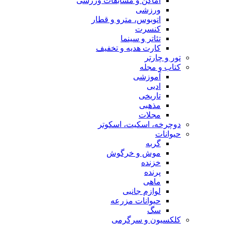
اماکن و مسابقات ورزشی
ورزشی
اتوبوس، مترو و قطار
کنسرت
تئاتر و سینما
کارت هدیه و تخفیف
تور و چارتر
کتاب و مجله
آموزشی
ادبی
تاریخی
مذهبی
مجلات
دوچرخه، اسکیت، اسکوتر
حیوانات
گربه
موش و خرگوش
خزنده
پرنده
ماهی
لوازم جانبی
حیوانات مزرعه
سگ
کلکسیون و سرگرمی