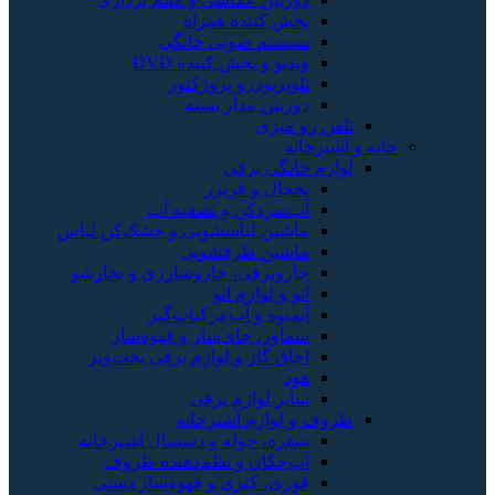
پخش کننده همراه
سیستم صوتی خانگی
ویدیو و پخش کننده DVD
تلویزیون و پروژکتور
دوربین مدار بسته
تلفن رو میزی
خانه و آشپزخانه
لوازم خانگی برقی
یخچال و فریزر
آب‌سردکن و تصفیه آب
ماشین لباسشویی و خشک‌کن لباس
ماشین ظرفشویی
جاروبرقی، جاروشارژی و بخارشو
اتو و لوازم اتو
آبمیوه و آب‌مرکبات‌گیر
سماور، چای‌ساز و قهوه‌ساز
اجاق گاز و لوازم برقی پخت‌وپز
هود
سایر لوازم برقی
ظروف و لوازم آشپزخانه
سفره، حوله و دستمال آشپزخانه
آب‌چکان و نظم‌دهنده ظروف
قوری، کتری و قهوه‌ساز دستی