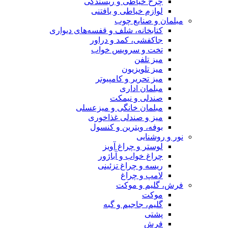
چرخ خیاطی و ریسندگی
لوازم خیاطی و بافتنی
مبلمان و صنایع چوب
کتابخانه، شلف و قفسه‌های دیواری
جاکفشی، کمد و دراور
تخت و سرویس خواب
میز تلفن
میز تلویزیون
میز تحریر و کامپیوتر
مبلمان اداری
صندلی و نیمکت
مبلمان خانگی و میزعسلی
میز و صندلی غذاخوری
بوفه، ویترین و کنسول
نور و روشنایی
لوستر و چراغ آویز
چراغ خواب و آباژور
ریسه و چراغ تزئینی
لامپ و چراغ
فرش، گلیم و موکت
موکت
گلیم، جاجیم و گبه
پشتی
فرش