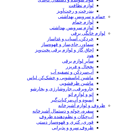
لوازم نظافت
بندرخت و رخت‌آویز
حمام و سرویس بهداشتی
لوازم حمام
لوازم سرویس بهداشتی
لوازم خانگی برقی
خردکن، آسیاب و غذاساز
سماور، چای‌ساز و قهوه‌ساز
اجاق گاز و لوازم برقی پخت‌وپز
هود
سایر لوازم برقی
یخچال و فریزر
آب‌سردکن و تصفیه آب
ماشین لباسشویی و خشک‌کن لباس
ماشین ظرفشویی
جاروبرقی، جاروشارژی و بخارشو
اتو و لوازم اتو
آبمیوه و آب‌مرکبات‌گیر
ظروف و لوازم آشپزخانه
سفره، حوله و دستمال آشپزخانه
آب‌چکان و نظم‌دهنده ظروف
قوری، کتری و قهوه‌ساز دستی
ظروف سرو و پذیرایی