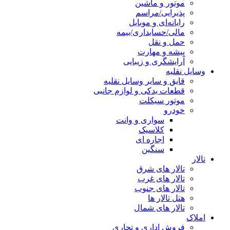
موتور و ماشین
پذیرایی/مراسم
رایانه‌ای و موبایل
مالی/حسابداری/بیمه
حمل و نقل
پیشه و مهارت
آرایشگری و زیبایی
وسایل نقلیه
قایق و سایر وسایل نقلیه
قطعات یدکی و لوازم جانبی
موتور سیکلت
خودرو
سواری و وانت
کلاسیک
اجاره ای
سنگین
تالار
تالار های شرق
تالار های غرب
تالار های جنوب
هتل تالار ها
تالار های شمال
املاک
فروش اداری و تجاری