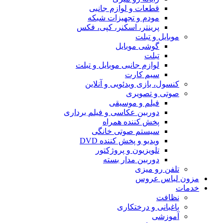
قطعات و لوازم جانبی
مودم و تجهیزات شبکه
پرینتر، اسکنر، کپی، فکس
موبایل و تبلت
گوشی موبایل
تبلت
لوازم جانبی موبایل و تبلت
سیم کارت
کنسول، بازی‌ ویدئویی و آنلاین
صوتی و تصویری
فیلم و موسیقی
دوربین عکاسی و فیلم برداری
پخش کننده همراه
سیستم صوتی خانگی
ویدیو و پخش کننده DVD
تلویزیون و پروژکتور
دوربین مدار بسته
تلفن رو میزی
مزون لباس عروس
خدمات
نظافت
باغبانی و درختکاری
آموزشی