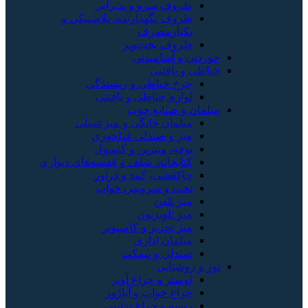
ظروف سرو و پذیرایی
ظروف نگهدارنده، پلاستیکی و
یکبارمصرف
ظروف پخت‌وپز
خوردنی و آشامیدنی
خیاطی و بافتنی
چرخ خیاطی و ریسندگی
لوازم خیاطی و بافتنی
مبلمان و صنایع چوب
مبلمان خانگی و میزعسلی
میز و صندلی غذاخوری
بوفه، ویترین و کنسول
کتابخانه، شلف و قفسه‌های دیواری
جاکفشی، کمد و دراور
تخت و سرویس خواب
میز تلفن
میز تلویزیون
میز تحریر و کامپیوتر
مبلمان اداری
صندلی و نیمکت
نور و روشنایی
لوستر و چراغ آویز
چراغ خواب و آباژور
ریسه و چراغ تزئینی