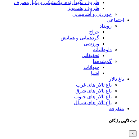
ظروف نگهدارنده، پلاستیکی و یکبارمصرف
ظروف پخت‌وپز
خوردنی و آشامیدنی
اجتماعی
رویداد
حراج
گردهمایی و همایش
ورزشی
داوطلبانه
تحقیقاتی
گم‌شده‌ها
حیوانات
اشیا
باغ تالار
باغ تالار های غرب
باغ تالار های شرق
باغ تالار های جنوب
باغ تالار های شمال
متفرقه
ثبت اگهی رایگان
×