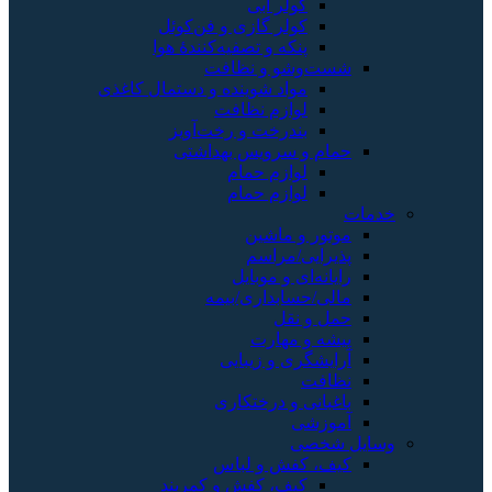
کولر آبی
کولر گازی و فن‌کوئل
پنکه و تصفیه‌کنندهٔ هوا
شست‌وشو و نظافت
مواد شوینده و دستمال کاغذی
لوازم نظافت
بندرخت و رخت‌آویز
حمام و سرویس بهداشتی
لوازم حمام
لوازم حمام
خدمات
موتور و ماشین
پذیرایی/مراسم
رایانه‌ای و موبایل
مالی/حسابداری/بیمه
حمل و نقل
پیشه و مهارت
آرایشگری و زیبایی
نظافت
باغبانی و درختکاری
آموزشی
وسایل شخصی
کیف، کفش و لباس
کیف، کفش و کمربند