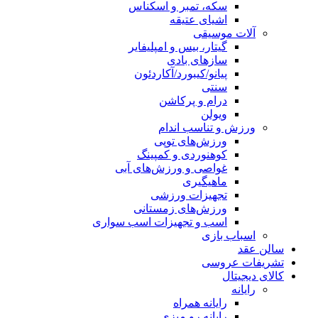
سکه، تمبر و اسکناس
اشیای عتیقه
آلات موسیقی
گیتار، بیس و امپلیفایر
سازهای بادی
پیانو/کیبورد/آکاردئون
سنتی
درام و پرکاشن
ویولن
ورزش و تناسب اندام
ورزش‌های توپی
کوهنوردی و کمپینگ
غواصی و ورزش‌های آبی
ماهیگیری
تجهیزات ورزشی
ورزش‌های زمستانی
اسب و تجهیزات اسب سواری
اسباب‌ بازی
سالن عقد
تشریفات عروسی
کالای دیجیتال
رایانه
رایانه همراه
رایانه رو میزی