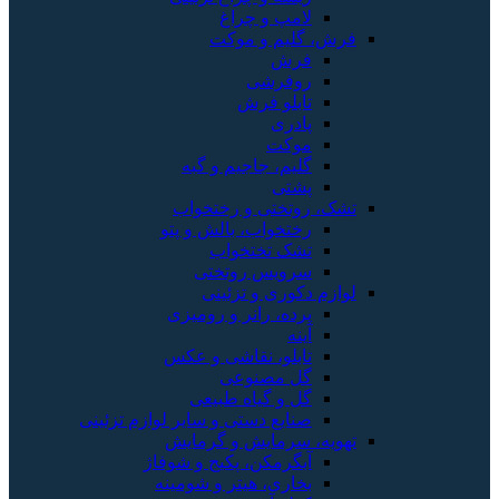
لامپ و چراغ
فرش، گلیم و موکت
فرش
روفرشی
تابلو فرش
پادری
موکت
گلیم، جاجیم و گبه
پشتی
تشک، روتختی و رختخواب
رختخواب، بالش و پتو
تشک تختخواب
سرویس روتختی
لوازم دکوری و تزئینی
پرده، رانر و رومیزی
آینه
تابلو، نقاشی و عکس
گل مصنوعی
گل و گیاه طبیعی
صنایع دستی و سایر لوازم تزئینی
تهویه، سرمایش و گرمایش
آبگرمکن، پکیج و شوفاژ
بخاری، هیتر و شومینه