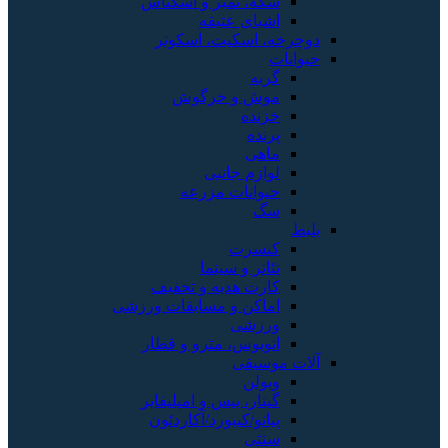
سکه، تمبر و اسکناس
اشیای عتیقه
دوچرخه، اسکیت، اسکوتر
حیوانات
گربه
موش و خرگوش
خزنده
پرنده
ماهی
لوازم جانبی
حیوانات مزرعه
سگ
بلیط
کنسرت
تئاتر و سینما
کارت هدیه و تخفیف
اماکن و مسابقات ورزشی
ورزشی
اتوبوس، مترو و قطار
آلات موسیقی
ویولن
گیتار، بیس و امپلیفایر
پیانو/کیبورد/آکاردئون
سنتی