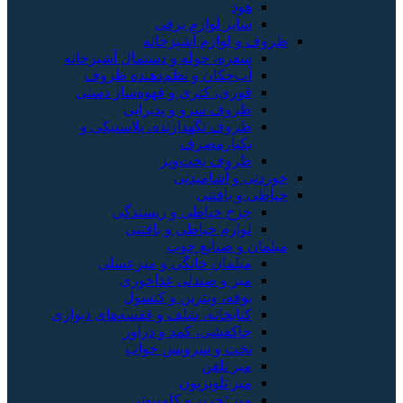
هود
سایر لوازم برقی
ظروف و لوازم آشپزخانه
سفره، حوله و دستمال آشپزخانه
آب‌چکان و نظم‌دهنده ظروف
قوری، کتری و قهوه‌ساز دستی
ظروف سرو و پذیرایی
ظروف نگهدارنده، پلاستیکی و
یکبارمصرف
ظروف پخت‌وپز
خوردنی و آشامیدنی
خیاطی و بافتنی
چرخ خیاطی و ریسندگی
لوازم خیاطی و بافتنی
مبلمان و صنایع چوب
مبلمان خانگی و میزعسلی
میز و صندلی غذاخوری
بوفه، ویترین و کنسول
کتابخانه، شلف و قفسه‌های دیواری
جاکفشی، کمد و دراور
تخت و سرویس خواب
میز تلفن
میز تلویزیون
میز تحریر و کامپیوتر