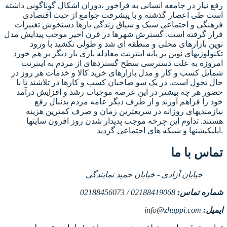
رفع نیاز در جامعه انسانی به فراخور ،دوران اشکال گوناگونی داشته
است طی اعصار گذشته و با پیشرفت جوامع از حیث اقتصادی
فرهنگی و اجتماعی سبک و سیاق زندگی بارها دستخوش تغییرات
قرار گرفته است. گسترش شهرها در قرن اخیر موجب پیدایش مدل
نوین بازارهای محلی و منطقه ای شد و طولی نکشید با ورود
تکنولوژیهای نوین بر پایه اینترنت معادله بازی بار دیگر بر هم خورد
امروزه به علت دسترسی سطح گستردهای از مردم به اینترنت
شمایل کسب و کار و مدل بازارهای خرید کالا و خدمات هر روز در
حال تحول است. در یک سو صاحبان کسب و کارها در تلاشند تا با
حضور هر چه بیشتر در این عرصه موجبات رشد و افزایش درآمد
خود را فراهم آورند و از طرف دیگر عامه مردم بدنبال رفع
نیازمندیهای روزانه در سریعترین زمان و صرف کمترین هزینه
هستند. تداوم این چرخه موجب پدیدار شدن روز افزون سایتها
اپلیکیشنها و شبکه های اجتماعی گردید.
تماس با ما
خیابان آزادی - خیابان حمید نمایندگی
شماره تماس:
02188419068 / 02188456073
ایمیل:
info@zhuppi.com