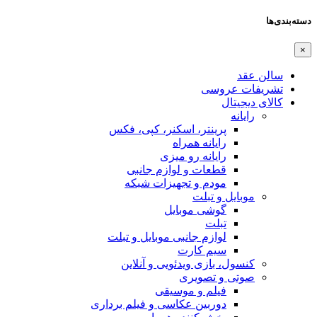
دسته‌بندی‌ها
×
سالن عقد
تشریفات عروسی
کالای دیجیتال
رایانه
پرینتر، اسکنر، کپی، فکس
رایانه همراه
رایانه رو میزی
قطعات و لوازم جانبی
مودم و تجهیزات شبکه
موبایل و تبلت
گوشی موبایل
تبلت
لوازم جانبی موبایل و تبلت
سیم کارت
کنسول، بازی‌ ویدئویی و آنلاین
صوتی و تصویری
فیلم و موسیقی
دوربین عکاسی و فیلم برداری