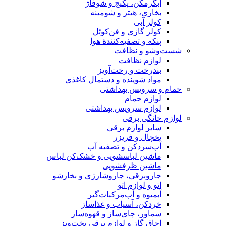
آبگرمکن، پکیج و شوفاژ
بخاری، هیتر و شومینه
کولر آبی
کولر گازی و فن‌کوئل
پنکه و تصفیه‌کنندهٔ هوا
شست‌وشو و نظافت
لوازم نظافت
بندرخت و رخت‌آویز
مواد شوینده و دستمال کاغذی
حمام و سرویس بهداشتی
لوازم حمام
لوازم سرویس بهداشتی
لوازم خانگی برقی
سایر لوازم برقی
یخچال و فریزر
آب‌سردکن و تصفیه آب
ماشین لباسشویی و خشک‌کن لباس
ماشین ظرفشویی
جاروبرقی، جاروشارژی و بخارشو
اتو و لوازم اتو
آبمیوه و آب‌مرکبات‌گیر
خردکن، آسیاب و غذاساز
سماور، چای‌ساز و قهوه‌ساز
اجاق گاز و لوازم برقی پخت‌وپز