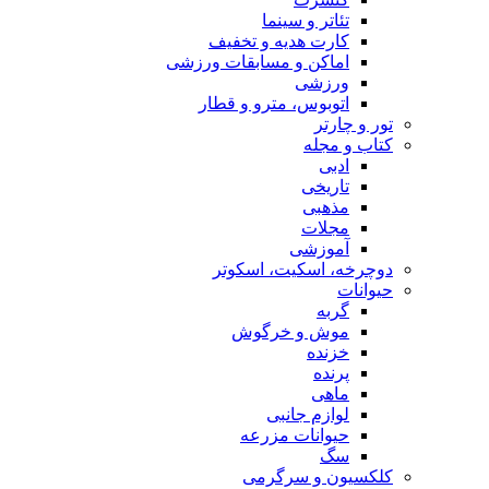
تئاتر و سینما
کارت هدیه و تخفیف
اماکن و مسابقات ورزشی
ورزشی
اتوبوس، مترو و قطار
تور و چارتر
کتاب و مجله
ادبی
تاریخی
مذهبی
مجلات
آموزشی
دوچرخه، اسکیت، اسکوتر
حیوانات
گربه
موش و خرگوش
خزنده
پرنده
ماهی
لوازم جانبی
حیوانات مزرعه
سگ
کلکسیون و سرگرمی