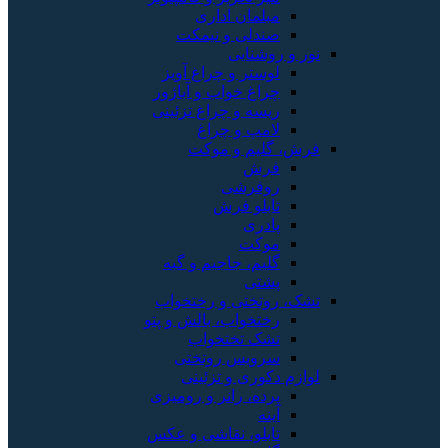
مبلمان اداری
صندلی و نیمکت
نور و روشنایی
لوستر و چراغ آویز
چراغ خواب و آباژور
ریسه و چراغ تزئینی
لامپ و چراغ
فرش، گلیم و موکت
فرش
روفرشی
تابلو فرش
پادری
موکت
گلیم، جاجیم و گبه
پشتی
تشک، روتختی و رختخواب
رختخواب، بالش و پتو
تشک تختخواب
سرویس روتختی
لوازم دکوری و تزئینی
پرده، رانر و رومیزی
آینه
تابلو، نقاشی و عکس