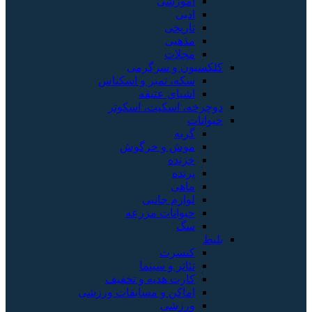
آموزشی
ادبی
تاریخی
مذهبی
مجلات
کلکسیون و سرگرمی
سکه، تمبر و اسکناس
اشیای عتیقه
دوچرخه، اسکیت، اسکوتر
حیوانات
گربه
موش و خرگوش
خزنده
پرنده
ماهی
لوازم جانبی
حیوانات مزرعه
سگ
بلیط
کنسرت
تئاتر و سینما
کارت هدیه و تخفیف
اماکن و مسابقات ورزشی
ورزشی