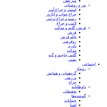
میز تلفن
نور و روشنایی
لوستر و چراغ آویز
چراغ خواب و آباژور
ریسه و چراغ تزئینی
لامپ و چراغ
فرش، گلیم و موکت
فرش
تابلو فرش
روفرشی
پادری
موکت
گلیم، جاجیم و گبه
پشتی
اجتماعی
رویداد
گردهمایی و همایش
ورزشی
حراج
داوطلبانه
تحقیقاتی
گم‌شده‌ها
حیوانات
اشیا