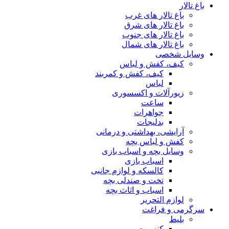
باغ تالار
باغ تالار های غرب
باغ تالار های شرق
باغ تالار های جنوب
باغ تالار های شمال
وسایل شخصی
کیف، کفش و لباس
کیف، کفش و کمربند
لباس
زیورآلات و اکسسوری
ساعت
جواهرات
بدلیجات
آرایشی، بهداشتی و درمانی
کفش و لباس بچه
وسایل بچه و اسباب بازی
اسباب بازی
کالسکه و لوازم جانبی
تخت و صندلی بچه
اسباب و اثاث بچه
لوازم التحریر
سرگرمی و فراغت
بلیط
کنسرت