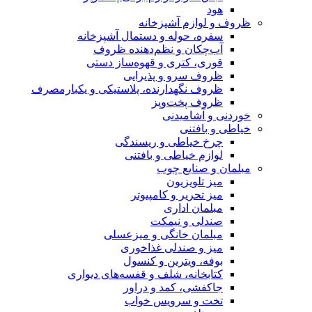
هود
ظروف و لوازم آشپزخانه
سفره، حوله و دستمال آشپزخانه
آب‌چکان و نظم‌دهنده ظروف
قوری، کتری و قهوه‌ساز دستی
ظروف سرو و پذیرایی
ظروف نگهدارنده، پلاستیکی و یکبارمصرف
ظروف پخت‌وپز
خوردنی و آشامیدنی
خیاطی و بافتنی
چرخ خیاطی و ریسندگی
لوازم خیاطی و بافتنی
مبلمان و صنایع چوب
میز تلویزیون
میز تحریر و کامپیوتر
مبلمان اداری
صندلی و نیمکت
مبلمان خانگی و میزعسلی
میز و صندلی غذاخوری
بوفه، ویترین و کنسول
کتابخانه، شلف و قفسه‌های دیواری
جاکفشی، کمد و دراور
تخت و سرویس خواب