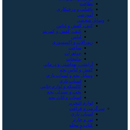
نظافت
باغبانی و درختکاری
آموزشی
وسایل شخصی
کیف، کفش و لباس
کیف، کفش و کمربند
لباس
زیورآلات و اکسسوری
ساعت
جواهرات
بدلیجات
آرایشی، بهداشتی و درمانی
کفش و لباس بچه
وسایل بچه و اسباب بازی
اسباب بازی
کالسکه و لوازم جانبی
تخت و صندلی بچه
اسباب و اثاث بچه
لوازم التحریر
سرگرمی و فراغت
اسباب‌ بازی
تور و چارتر
کتاب و مجله