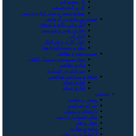
گل مصنوعی
گل و گیاه طبیعی
صنایع دستی و سایر لوازم تزئینی
تهویه، سرمایش و گرمایش
آبگرمکن، پکیج و شوفاژ
بخاری، هیتر و شومینه
کولر آبی
کولر گازی و فن‌کوئل
پنکه و تصفیه‌کنندهٔ هوا
شست‌وشو و نظافت
مواد شوینده و دستمال کاغذی
لوازم نظافت
بندرخت و رخت‌آویز
حمام و سرویس بهداشتی
لوازم حمام
لوازم حمام
خدمات
موتور و ماشین
پذیرایی/مراسم
رایانه‌ای و موبایل
مالی/حسابداری/بیمه
حمل و نقل
پیشه و مهارت
آرایشگری و زیبایی