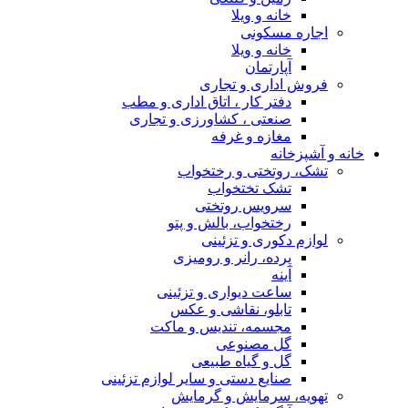
خانه و ویلا
اجاره مسکونی
خانه و ویلا
آپارتمان
فروش اداری و تجاری
دفتر کار ، اتاق اداری و مطب
صنعتی ، کشاورزی و تجاری
مغازه و غرفه
خانه و آشپزخانه
تشک، روتختی و رختخواب
تشک تختخواب
سرویس روتختی
رختخواب، بالش و پتو
لوازم دکوری و تزئینی
پرده، رانر و رومیزی
آینه
ساعت دیواری و تزئینی
تابلو، نقاشی و عکس
مجسمه، تندیس و ماکت
گل مصنوعی
گل و گیاه طبیعی
صنایع دستی و سایر لوازم تزئینی
تهویه، سرمایش و گرمایش