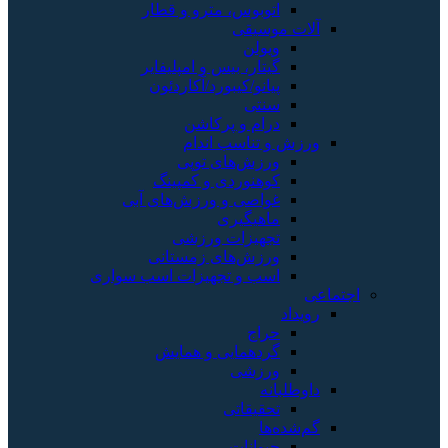
اتوبوس، مترو و قطار
آلات موسیقی
ویولن
گیتار، بیس و امپلیفایر
پیانو/کیبورد/آکاردئون
سنتی
درام و پرکاشن
ورزش و تناسب اندام
ورزش‌های توپی
کوهنوردی و کمپینگ
غواصی و ورزش‌های آبی
ماهیگیری
تجهیزات ورزشی
ورزش‌های زمستانی
اسب و تجهیزات اسب سواری
اجتماعی
رویداد
حراج
گردهمایی و همایش
ورزشی
داوطلبانه
تحقیقاتی
گم‌شده‌ها
حیوانات