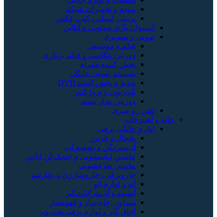
مودم و تجهیزات شبکه
پرینتر، اسکنر، کپی، فکس
کنسول، بازی‌ ویدئویی و آنلاین
صوتی و تصویری
فیلم و موسیقی
دوربین عکاسی و فیلم برداری
پخش کننده همراه
سیستم صوتی خانگی
ویدیو و پخش کننده DVD
تلویزیون و پروژکتور
دوربین مدار بسته
تلفن رو میزی
خانه و آشپزخانه
لوازم خانگی برقی
یخچال و فریزر
آب‌سردکن و تصفیه آب
ماشین لباسشویی و خشک‌کن لباس
ماشین ظرفشویی
جاروبرقی، جاروشارژی و بخارشو
اتو و لوازم اتو
آبمیوه و آب‌مرکبات‌گیر
سماور، چای‌ساز و قهوه‌ساز
اجاق گاز و لوازم برقی پخت‌وپز