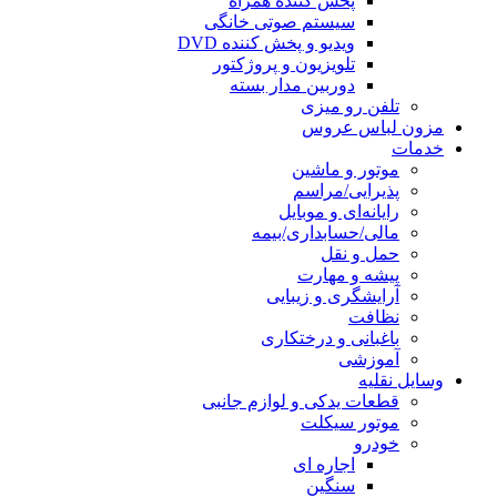
پخش کننده همراه
سیستم صوتی خانگی
ویدیو و پخش کننده DVD
تلویزیون و پروژکتور
دوربین مدار بسته
تلفن رو میزی
مزون لباس عروس
خدمات
موتور و ماشین
پذیرایی/مراسم
رایانه‌ای و موبایل
مالی/حسابداری/بیمه
حمل و نقل
پیشه و مهارت
آرایشگری و زیبایی
نظافت
باغبانی و درختکاری
آموزشی
وسایل نقلیه
قطعات یدکی و لوازم جانبی
موتور سیکلت
خودرو
اجاره ای
سنگین