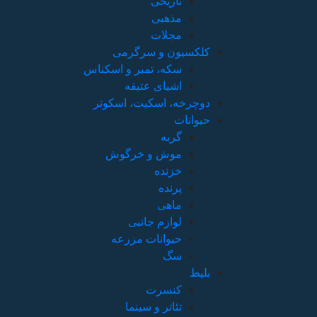
تاریخی
مذهبی
مجلات
کلکسیون و سرگرمی
سکه، تمبر و اسکناس
اشیای عتیقه
دوچرخه، اسکیت، اسکوتر
حیوانات
گربه
موش و خرگوش
خزنده
پرنده
ماهی
لوازم جانبی
حیوانات مزرعه
سگ
بلیط
کنسرت
تئاتر و سینما