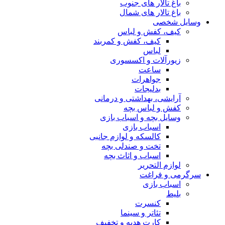
باغ تالار های جنوب
باغ تالار های شمال
وسایل شخصی
کیف، کفش و لباس
کیف، کفش و کمربند
لباس
زیورآلات و اکسسوری
ساعت
جواهرات
بدلیجات
آرایشی، بهداشتی و درمانی
کفش و لباس بچه
وسایل بچه و اسباب بازی
اسباب بازی
کالسکه و لوازم جانبی
تخت و صندلی بچه
اسباب و اثاث بچه
لوازم التحریر
سرگرمی و فراغت
اسباب‌ بازی
بلیط
کنسرت
تئاتر و سینما
کارت هدیه و تخفیف