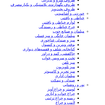
ظروف سرو و پذیرایی
ظروف نگهدارنده، پلاستیکی و یکبارمصرف
ظروف پخت‌وپز
خوردنی و آشامیدنی
خیاطی و بافتنی
لوازم خیاطی و بافتنی
چرخ خیاطی و ریسندگی
مبلمان و صنایع چوب
مبلمان خانگی و میزعسلی
میز و صندلی غذاخوری
بوفه، ویترین و کنسول
کتابخانه، شلف و قفسه‌های دیواری
جاکفشی، کمد و دراور
تخت و سرویس خواب
میز تلفن
میز تلویزیون
میز تحریر و کامپیوتر
مبلمان اداری
صندلی و نیمکت
نور و روشنایی
لوستر و چراغ آویز
چراغ خواب و آباژور
ریسه و چراغ تزئینی
لامپ و چراغ