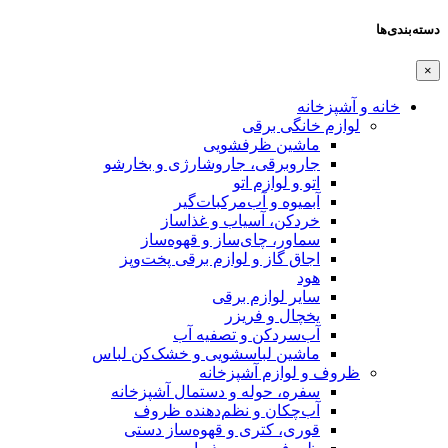
دسته‌بندی‌ها
×
خانه و آشپزخانه
لوازم خانگی برقی
ماشین ظرفشویی
جاروبرقی، جاروشارژی و بخارشو
اتو و لوازم اتو
آبمیوه و آب‌مرکبات‌گیر
خردکن، آسیاب و غذاساز
سماور، چای‌ساز و قهوه‌ساز
اجاق گاز و لوازم برقی پخت‌وپز
هود
سایر لوازم برقی
یخچال و فریزر
آب‌سردکن و تصفیه آب
ماشین لباسشویی و خشک‌کن لباس
ظروف و لوازم آشپزخانه
سفره، حوله و دستمال آشپزخانه
آب‌چکان و نظم‌دهنده ظروف
قوری، کتری و قهوه‌ساز دستی