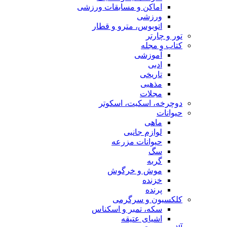
اماکن و مسابقات ورزشی
ورزشی
اتوبوس، مترو و قطار
تور و چارتر
کتاب و مجله
آموزشی
ادبی
تاریخی
مذهبی
مجلات
دوچرخه، اسکیت، اسکوتر
حیوانات
ماهی
لوازم جانبی
حیوانات مزرعه
سگ
گربه
موش و خرگوش
خزنده
پرنده
کلکسیون و سرگرمی
سکه، تمبر و اسکناس
اشیای عتیقه