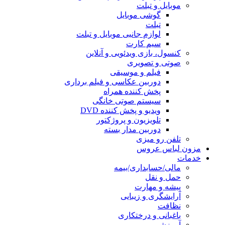
موبایل و تبلت
گوشی موبایل
تبلت
لوازم جانبی موبایل و تبلت
سیم کارت
کنسول، بازی‌ ویدئویی و آنلاین
صوتی و تصویری
فیلم و موسیقی
دوربین عکاسی و فیلم برداری
پخش کننده همراه
سیستم صوتی خانگی
ویدیو و پخش کننده DVD
تلویزیون و پروژکتور
دوربین مدار بسته
تلفن رو میزی
مزون لباس عروس
خدمات
مالی/حسابداری/بیمه
حمل و نقل
پیشه و مهارت
آرایشگری و زیبایی
نظافت
باغبانی و درختکاری
آموزشی