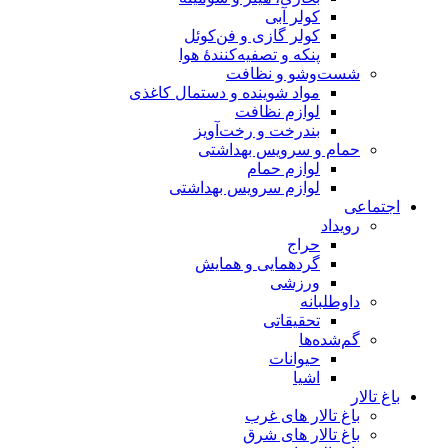
کولر آبی
کولر گازی و فن‌کوئل
پنکه و تصفیه‌کنندهٔ هوا
شست‌وشو و نظافت
مواد شوینده و دستمال کاغذی
لوازم نظافت
بندرخت و رخت‌آویز
حمام و سرویس بهداشتی
لوازم حمام
لوازم سرویس بهداشتی
اجتماعی
رویداد
حراج
گردهمایی و همایش
ورزشی
داوطلبانه
تحقیقاتی
گم‌شده‌ها
حیوانات
اشیا
باغ تالار
باغ تالار های غرب
باغ تالار های شرق