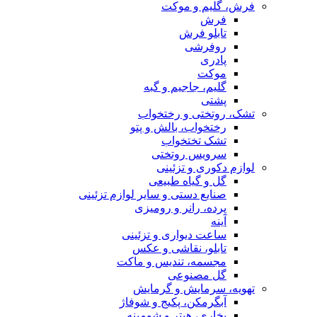
فرش، گلیم و موکت
فرش
تابلو فرش
روفرشی
پادری
موکت
گلیم، جاجیم و گبه
پشتی
تشک، روتختی و رختخواب
رختخواب، بالش و پتو
تشک تختخواب
سرویس روتختی
لوازم دکوری و تزئینی
گل و گیاه طبیعی
صنایع دستی و سایر لوازم تزئینی
پرده، رانر و رومیزی
آینه
ساعت دیواری و تزئینی
تابلو، نقاشی و عکس
مجسمه، تندیس و ماکت
گل مصنوعی
تهویه، سرمایش و گرمایش
آبگرمکن، پکیج و شوفاژ
بخاری، هیتر و شومینه