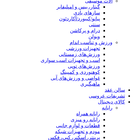
آلات موسیقی
گیتار، بیس و امپلیفایر
سازهای بادی
پیانو/کیبورد/آکاردئون
سنتی
درام و پرکاشن
ویولن
ورزش و تناسب اندام
تجهیزات ورزشی
ورزش‌های زمستانی
اسب و تجهیزات اسب سواری
ورزش‌های توپی
کوهنوردی و کمپینگ
غواصی و ورزش‌های آبی
ماهیگیری
سالن عقد
تشریفات عروسی
کالای دیجیتال
رایانه
رایانه همراه
رایانه رو میزی
قطعات و لوازم جانبی
مودم و تجهیزات شبکه
پرینتر، اسکنر، کپی، فکس