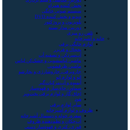
پخش کننده همراه
سیستم صوتی خانگی
ویدیو و پخش کننده DVD
تلویزیون و پروژکتور
دوربین مدار بسته
تلفن رو میزی
خانه و آشپزخانه
لوازم خانگی برقی
یخچال و فریزر
آب‌سردکن و تصفیه آب
ماشین لباسشویی و خشک‌کن لباس
ماشین ظرفشویی
جاروبرقی، جاروشارژی و بخارشو
اتو و لوازم اتو
آبمیوه و آب‌مرکبات‌گیر
سماور، چای‌ساز و قهوه‌ساز
اجاق گاز و لوازم برقی پخت‌وپز
هود
سایر لوازم برقی
ظروف و لوازم آشپزخانه
سفره، حوله و دستمال آشپزخانه
آب‌چکان و نظم‌دهنده ظروف
قوری، کتری و قهوه‌ساز دستی