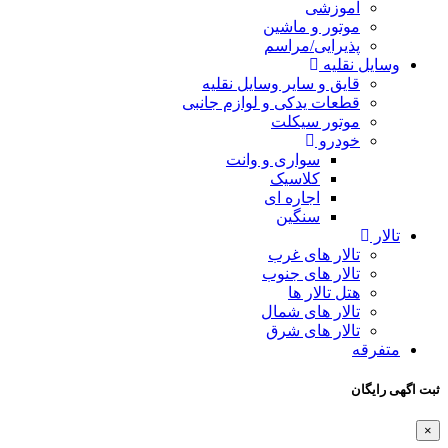
آموزشی
موتور و ماشین
پذیرایی/مراسم
وسایل نقلیه
قایق و سایر وسایل نقلیه
قطعات یدکی و لوازم جانبی
موتور سیکلت
خودرو
سواری و وانت
کلاسیک
اجاره ای
سنگین
تالار
تالار های غرب
تالار های جنوب
هتل تالار ها
تالار های شمال
تالار های شرق
متفرقه
ثبت اگهی رایگان
×