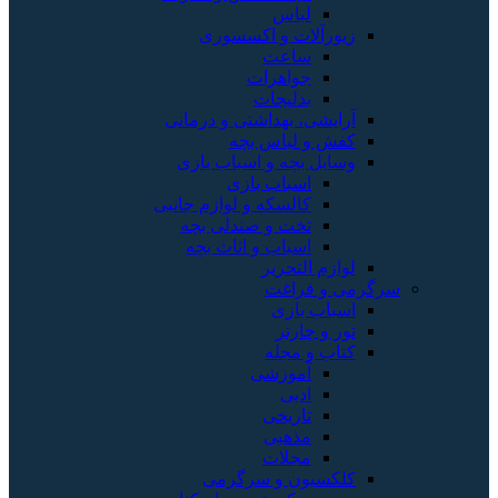
لباس
زیورآلات و اکسسوری
ساعت
جواهرات
بدلیجات
آرایشی، بهداشتی و درمانی
کفش و لباس بچه
وسایل بچه و اسباب بازی
اسباب بازی
کالسکه و لوازم جانبی
تخت و صندلی بچه
اسباب و اثاث بچه
لوازم التحریر
سرگرمی و فراغت
اسباب‌ بازی
تور و چارتر
کتاب و مجله
آموزشی
ادبی
تاریخی
مذهبی
مجلات
کلکسیون و سرگرمی