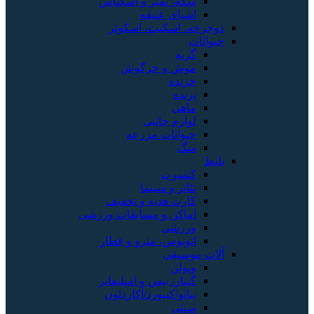
سکه، تمبر و اسکناس
اشیای عتیقه
دوچرخه، اسکیت، اسکوتر
حیوانات
گربه
موش و خرگوش
خزنده
پرنده
ماهی
لوازم جانبی
حیوانات مزرعه
سگ
بلیط
کنسرت
تئاتر و سینما
کارت هدیه و تخفیف
اماکن و مسابقات ورزشی
ورزشی
اتوبوس، مترو و قطار
آلات موسیقی
ویولن
گیتار، بیس و امپلیفایر
پیانو/کیبورد/آکاردئون
سنتی