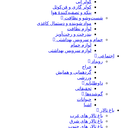
کولر آبی
کولر گازی و فن‌کوئل
پنکه و تصفیه‌کنندهٔ هوا
شست‌وشو و نظافت
مواد شوینده و دستمال کاغذی
لوازم نظافت
بندرخت و رخت‌آویز
حمام و سرویس بهداشتی
لوازم حمام
لوازم سرویس بهداشتی
اجتماعی
رویداد
حراج
گردهمایی و همایش
ورزشی
داوطلبانه
تحقیقاتی
گم‌شده‌ها
حیوانات
اشیا
باغ تالار
باغ تالار های غرب
باغ تالار های شرق
باغ تالار های جنوب