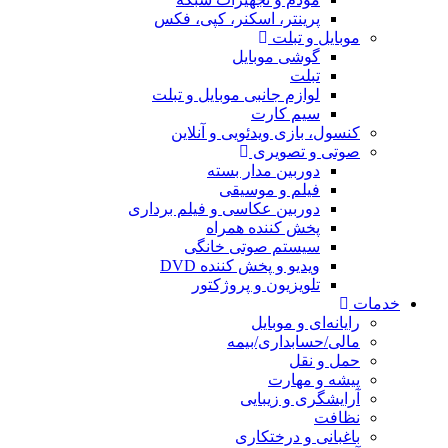
پرینتر، اسکنر، کپی، فکس
موبایل و تبلت
گوشی موبایل
تبلت
لوازم جانبی موبایل و تبلت
سیم کارت
کنسول، بازی‌ ویدئویی و آنلاین
صوتی و تصویری
دوربین مدار بسته
فیلم و موسیقی
دوربین عکاسی و فیلم برداری
پخش کننده همراه
سیستم صوتی خانگی
ویدیو و پخش کننده DVD
تلویزیون و پروژکتور
خدمات
رایانه‌ای و موبایل
مالی/حسابداری/بیمه
حمل و نقل
پیشه و مهارت
آرایشگری و زیبایی
نظافت
باغبانی و درختکاری