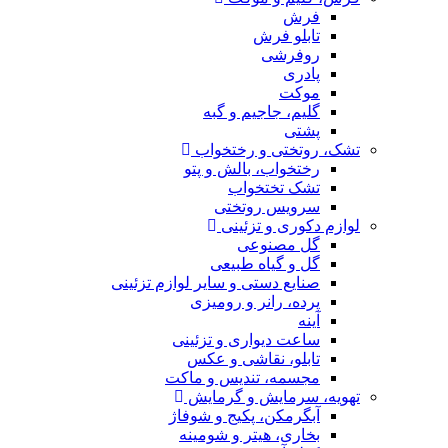
فرش
تابلو فرش
روفرشی
پادری
موکت
گلیم، جاجیم و گبه
پشتی
تشک، روتختی و رختخواب
رختخواب، بالش و پتو
تشک تختخواب
سرویس روتختی
لوازم دکوری و تزئینی
گل مصنوعی
گل و گیاه طبیعی
صنایع دستی و سایر لوازم تزئینی
پرده، رانر و رومیزی
آینه
ساعت دیواری و تزئینی
تابلو، نقاشی و عکس
مجسمه، تندیس و ماکت
تهویه، سرمایش و گرمایش
آبگرمکن، پکیج و شوفاژ
بخاری، هیتر و شومینه