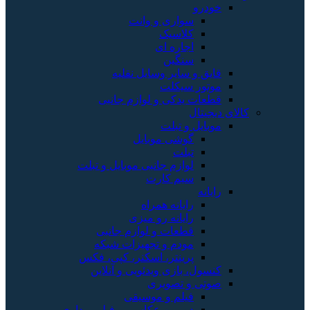
خودرو
سواری و وانت
کلاسیک
اجاره ای
سنگین
قایق و سایر وسایل نقلیه
موتور سیکلت
قطعات یدکی و لوازم جانبی
کالای دیجیتال
موبایل و تبلت
گوشی موبایل
تبلت
لوازم جانبی موبایل و تبلت
سیم کارت
رایانه
رایانه همراه
رایانه رو میزی
قطعات و لوازم جانبی
مودم و تجهیزات شبکه
پرینتر، اسکنر، کپی، فکس
کنسول، بازی‌ ویدئویی و آنلاین
صوتی و تصویری
فیلم و موسیقی
دوربین عکاسی و فیلم برداری