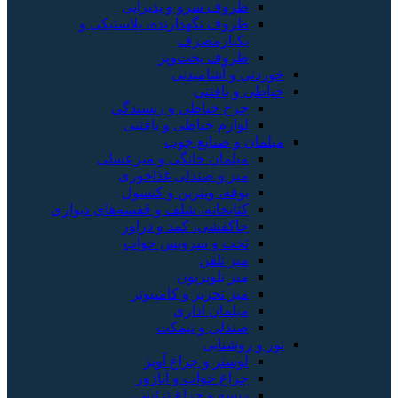
ظروف سرو و پذیرایی
ظروف نگهدارنده، پلاستیکی و
یکبارمصرف
ظروف پخت‌وپز
خوردنی و آشامیدنی
خیاطی و بافتنی
چرخ خیاطی و ریسندگی
لوازم خیاطی و بافتنی
مبلمان و صنایع چوب
مبلمان خانگی و میزعسلی
میز و صندلی غذاخوری
بوفه، ویترین و کنسول
کتابخانه، شلف و قفسه‌های دیواری
جاکفشی، کمد و دراور
تخت و سرویس خواب
میز تلفن
میز تلویزیون
میز تحریر و کامپیوتر
مبلمان اداری
صندلی و نیمکت
نور و روشنایی
لوستر و چراغ آویز
چراغ خواب و آباژور
ریسه و چراغ تزئینی