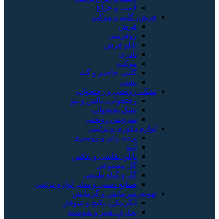
لامپ و چراغ
فرش، گلیم و موکت
فرش
روفرشی
تابلو فرش
پادری
موکت
گلیم، جاجیم و گبه
پشتی
تشک، روتختی و رختخواب
رختخواب، بالش و پتو
تشک تختخواب
سرویس روتختی
لوازم دکوری و تزئینی
پرده، رانر و رومیزی
آینه
تابلو، نقاشی و عکس
گل مصنوعی
گل و گیاه طبیعی
صنایع دستی و سایر لوازم تزئینی
تهویه، سرمایش و گرمایش
آبگرمکن، پکیج و شوفاژ
بخاری، هیتر و شومینه