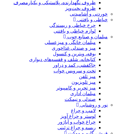
ظروف نگهدارنده، پلاستیکی و یکبارمصرف
ظروف پخت‌وپز
خوردنی و آشامیدنی
خیاطی و بافتنی
چرخ خیاطی و ریسندگی
لوازم خیاطی و بافتنی
مبلمان و صنایع چوب
مبلمان خانگی و میزعسلی
میز و صندلی غذاخوری
بوفه، ویترین و کنسول
کتابخانه، شلف و قفسه‌های دیواری
جاکفشی، کمد و دراور
تخت و سرویس خواب
میز تلفن
میز تلویزیون
میز تحریر و کامپیوتر
مبلمان اداری
صندلی و نیمکت
نور و روشنایی
لامپ و چراغ
لوستر و چراغ آویز
چراغ خواب و آباژور
ریسه و چراغ تزئینی
فرش، گلیم و موکت