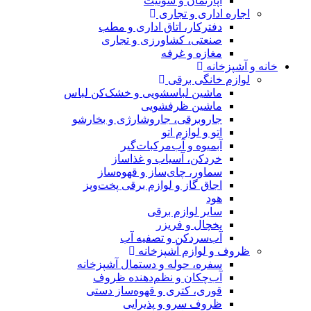
آپارتمان و سوئیت
اجاره اداری و تجاری
دفترکار، اتاق اداری و مطب
صنعتی، کشاورزی و تجاری
مغازه و غرفه
خانه و آشپزخانه
لوازم خانگی برقی
ماشین لباسشویی و خشک‌کن لباس
ماشین ظرفشویی
جاروبرقی، جاروشارژی و بخارشو
اتو و لوازم اتو
آبمیوه و آب‌مرکبات‌گیر
خردکن، آسیاب و غذاساز
سماور، چای‌ساز و قهوه‌ساز
اجاق گاز و لوازم برقی پخت‌وپز
هود
سایر لوازم برقی
یخچال و فریزر
آب‌سردکن و تصفیه آب
ظروف و لوازم آشپزخانه
سفره، حوله و دستمال آشپزخانه
آب‌چکان و نظم‌دهنده ظروف
قوری، کتری و قهوه‌ساز دستی
ظروف سرو و پذیرایی