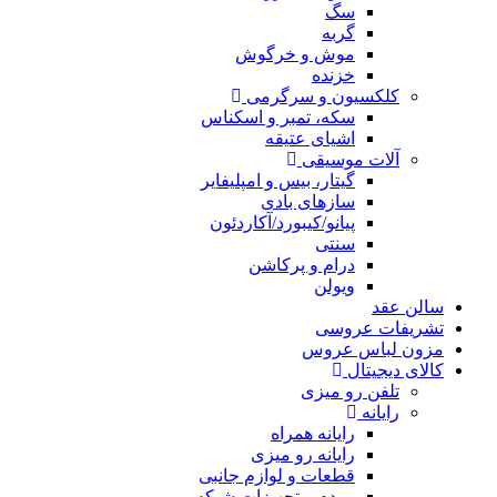
سگ
گربه
موش و خرگوش
خزنده
کلکسیون و سرگرمی
سکه، تمبر و اسکناس
اشیای عتیقه
آلات موسیقی
گیتار، بیس و امپلیفایر
سازهای بادی
پیانو/کیبورد/آکاردئون
سنتی
درام و پرکاشن
ویولن
سالن عقد
تشریفات عروسی
مزون لباس عروس
کالای دیجیتال
تلفن رو میزی
رایانه
رایانه همراه
رایانه رو میزی
قطعات و لوازم جانبی
مودم و تجهیزات شبکه