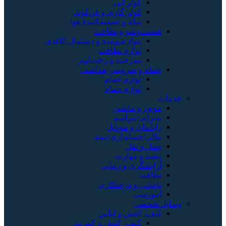
کولر آبی
کولر گازی و فن‌کوئل
پنکه و تصفیه‌کنندهٔ هوا
شست‌وشو و نظافت
مواد شوینده و دستمال کاغذی
لوازم نظافت
بندرخت و رخت‌آویز
حمام و سرویس بهداشتی
لوازم حمام
لوازم حمام
خدمات
موتور و ماشین
پذیرایی/مراسم
رایانه‌ای و موبایل
مالی/حسابداری/بیمه
حمل و نقل
پیشه و مهارت
آرایشگری و زیبایی
نظافت
باغبانی و درختکاری
آموزشی
وسایل شخصی
کیف، کفش و لباس
کیف، کفش و کمربند