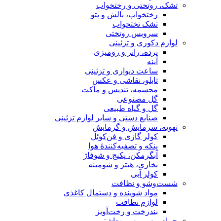
تشک، روتختی و رختخواب
رختخواب، بالش و پتو
تشک تختخواب
سرویس روتختی
لوازم دکوری و تزئینی
پرده، رانر و رومیزی
آینه
ساعت دیواری و تزئینی
تابلو، نقاشی و عکس
مجسمه، تندیس و ماکت
گل مصنوعی
گل و گیاه طبیعی
صنایع دستی و سایر لوازم تزئینی
تهویه، سرمایش و گرمایش
کولر گازی و فن‌کوئل
پنکه و تصفیه‌کنندهٔ هوا
آبگرمکن، پکیج و شوفاژ
بخاری، هیتر و شومینه
کولر آبی
شست‌وشو و نظافت
مواد شوینده و دستمال کاغذی
لوازم نظافت
بندرخت و رخت‌آویز
حمام و سرویس بهداشتی