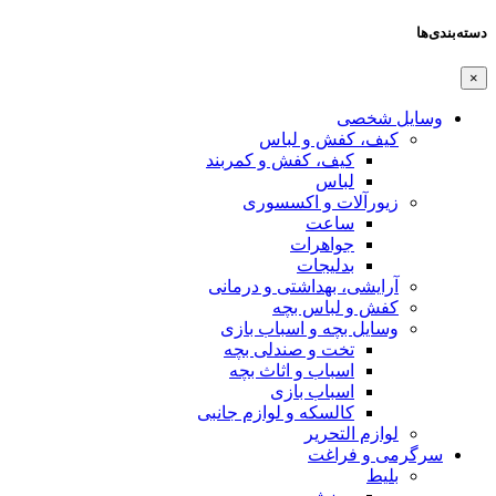
دسته‌بندی‌ها
×
وسایل شخصی
کیف، کفش و لباس
کیف، کفش و کمربند
لباس
زیورآلات و اکسسوری
ساعت
جواهرات
بدلیجات
آرایشی، بهداشتی و درمانی
کفش و لباس بچه
وسایل بچه و اسباب بازی
تخت و صندلی بچه
اسباب و اثاث بچه
اسباب بازی
کالسکه و لوازم جانبی
لوازم التحریر
سرگرمی و فراغت
بلیط