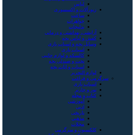
لباس
زیورآلات و اکسسوری
ساعت
جواهرات
بدلیجات
آرایشی، بهداشتی و درمانی
کفش و لباس بچه
وسایل بچه و اسباب بازی
اسباب بازی
کالسکه و لوازم جانبی
تخت و صندلی بچه
اسباب و اثاث بچه
لوازم التحریر
سرگرمی و فراغت
اسباب‌ بازی
تور و چارتر
کتاب و مجله
آموزشی
ادبی
تاریخی
مذهبی
مجلات
کلکسیون و سرگرمی