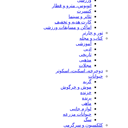
ورزشی
اتوبوس، مترو و قطار
کنسرت
تئاتر و سینما
کارت هدیه و تخفیف
اماکن و مسابقات ورزشی
تور و چارتر
کتاب و مجله
آموزشی
ادبی
تاریخی
مذهبی
مجلات
دوچرخه، اسکیت، اسکوتر
حیوانات
گربه
موش و خرگوش
خزنده
پرنده
ماهی
لوازم جانبی
حیوانات مزرعه
سگ
کلکسیون و سرگرمی