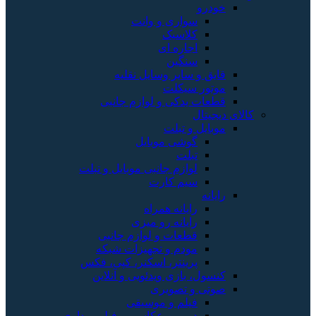
خودرو
سواری و وانت
کلاسیک
اجاره ای
سنگین
قایق و سایر وسایل نقلیه
موتور سیکلت
قطعات یدکی و لوازم جانبی
کالای دیجیتال
موبایل و تبلت
گوشی موبایل
تبلت
لوازم جانبی موبایل و تبلت
سیم کارت
رایانه
رایانه همراه
رایانه رو میزی
قطعات و لوازم جانبی
مودم و تجهیزات شبکه
پرینتر، اسکنر، کپی، فکس
کنسول، بازی‌ ویدئویی و آنلاین
صوتی و تصویری
فیلم و موسیقی
دوربین عکاسی و فیلم برداری