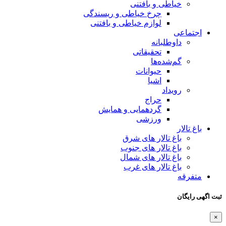
خیاطی و بافتنی
چرخ خیاطی و ریسندگی
لوازم خیاطی و بافتنی
اجتماعی
داوطلبانه
تحقیقاتی
گم‌شده‌ها
حیوانات
اشیا
رویداد
حراج
گردهمایی و همایش
ورزشی
باغ تالار
باغ تالار های شرق
باغ تالار های جنوب
باغ تالار های شمال
باغ تالار های غرب
متفرقه
ثبت اگهی رایگان
×