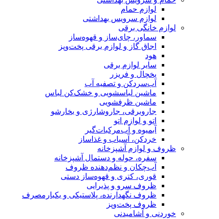
لوازم حمام
لوازم سرویس بهداشتی
لوازم خانگی برقی
سماور، چای‌ساز و قهوه‌ساز
اجاق گاز و لوازم برقی پخت‌وپز
هود
سایر لوازم برقی
یخچال و فریزر
آب‌سردکن و تصفیه آب
ماشین لباسشویی و خشک‌کن لباس
ماشین ظرفشویی
جاروبرقی، جاروشارژی و بخارشو
اتو و لوازم اتو
آبمیوه و آب‌مرکبات‌گیر
خردکن، آسیاب و غذاساز
ظروف و لوازم آشپزخانه
سفره، حوله و دستمال آشپزخانه
آب‌چکان و نظم‌دهنده ظروف
قوری، کتری و قهوه‌ساز دستی
ظروف سرو و پذیرایی
ظروف نگهدارنده، پلاستیکی و یکبارمصرف
ظروف پخت‌وپز
خوردنی و آشامیدنی