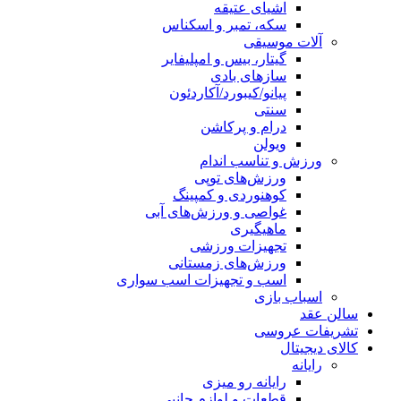
اشیای عتیقه
سکه، تمبر و اسکناس
آلات موسیقی
گیتار، بیس و امپلیفایر
سازهای بادی
پیانو/کیبورد/آکاردئون
سنتی
درام و پرکاشن
ویولن
ورزش و تناسب اندام
ورزش‌های توپی
کوهنوردی و کمپینگ
غواصی و ورزش‌های آبی
ماهیگیری
تجهیزات ورزشی
ورزش‌های زمستانی
اسب و تجهیزات اسب سواری
اسباب‌ بازی
سالن عقد
تشریفات عروسی
کالای دیجیتال
رایانه
رایانه رو میزی
قطعات و لوازم جانبی