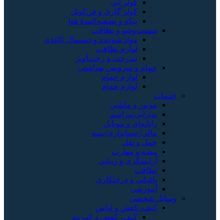
کولر آبی
کولر گازی و فن‌کوئل
پنکه و تصفیه‌کنندهٔ هوا
شست‌وشو و نظافت
مواد شوینده و دستمال کاغذی
لوازم نظافت
بندرخت و رخت‌آویز
حمام و سرویس بهداشتی
لوازم حمام
لوازم حمام
خدمات
موتور و ماشین
پذیرایی/مراسم
رایانه‌ای و موبایل
مالی/حسابداری/بیمه
حمل و نقل
پیشه و مهارت
آرایشگری و زیبایی
نظافت
باغبانی و درختکاری
آموزشی
وسایل شخصی
کیف، کفش و لباس
کیف، کفش و کمربند