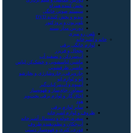
پخش کننده همراه
سیستم صوتی خانگی
ویدیو و پخش کننده DVD
تلویزیون و پروژکتور
دوربین مدار بسته
تلفن رو میزی
خانه و آشپزخانه
لوازم خانگی برقی
یخچال و فریزر
آب‌سردکن و تصفیه آب
ماشین لباسشویی و خشک‌کن لباس
ماشین ظرفشویی
جاروبرقی، جاروشارژی و بخارشو
اتو و لوازم اتو
آبمیوه و آب‌مرکبات‌گیر
سماور، چای‌ساز و قهوه‌ساز
اجاق گاز و لوازم برقی پخت‌وپز
هود
سایر لوازم برقی
ظروف و لوازم آشپزخانه
سفره، حوله و دستمال آشپزخانه
آب‌چکان و نظم‌دهنده ظروف
قوری، کتری و قهوه‌ساز دستی