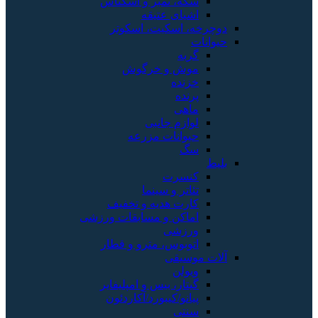
سکه، تمبر و اسکناس
اشیای عتیقه
دوچرخه، اسکیت، اسکوتر
حیوانات
گربه
موش و خرگوش
خزنده
پرنده
ماهی
لوازم جانبی
حیوانات مزرعه
سگ
بلیط
کنسرت
تئاتر و سینما
کارت هدیه و تخفیف
اماکن و مسابقات ورزشی
ورزشی
اتوبوس، مترو و قطار
آلات موسیقی
ویولن
گیتار، بیس و امپلیفایر
پیانو/کیبورد/آکاردئون
سنتی