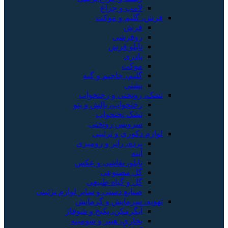
لامپ و چراغ
فرش، گلیم و موکت
فرش
روفرشی
تابلو فرش
پادری
موکت
گلیم، جاجیم و گبه
پشتی
تشک، روتختی و رختخواب
رختخواب، بالش و پتو
تشک تختخواب
سرویس روتختی
لوازم دکوری و تزئینی
پرده، رانر و رومیزی
آینه
تابلو، نقاشی و عکس
گل مصنوعی
گل و گیاه طبیعی
صنایع دستی و سایر لوازم تزئینی
تهویه، سرمایش و گرمایش
آبگرمکن، پکیج و شوفاژ
بخاری، هیتر و شومینه