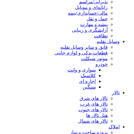
پذیرایی/مراسم
رایانه‌ای و موبایل
مالی/حسابداری/بیمه
حمل و نقل
پیشه و مهارت
آرایشگری و زیبایی
نظافت
وسایل نقلیه
قایق و سایر وسایل نقلیه
قطعات یدکی و لوازم جانبی
موتور سیکلت
خودرو
سواری و وانت
کلاسیک
اجاره ای
سنگین
تالار
تالار های شرق
تالار های غرب
تالار های جنوب
هتل تالار ها
تالار های شمال
املاک
پروژه ساخت و ساز