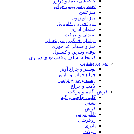
جاکفشی، کمد و دراور
تخت و سرویس خواب
میز تلفن
میز تلویزیون
میز تحریر و کامپیوتر
مبلمان اداری
صندلی و نیمکت
مبلمان خانگی و میزعسلی
میز و صندلی غذاخوری
بوفه، ویترین و کنسول
کتابخانه، شلف و قفسه‌های دیواری
نور و روشنایی
لوستر و چراغ آویز
چراغ خواب و آباژور
ریسه و چراغ تزئینی
لامپ و چراغ
فرش، گلیم و موکت
گلیم، جاجیم و گبه
پشتی
فرش
تابلو فرش
روفرشی
پادری
موکت