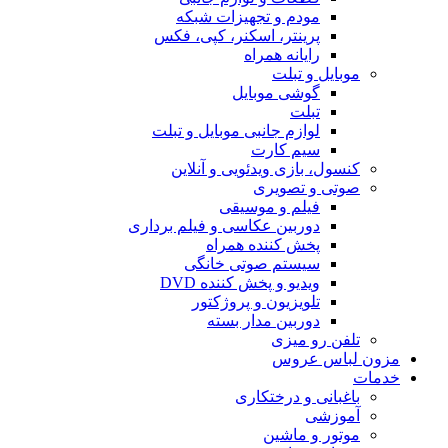
مودم و تجهیزات شبکه
پرینتر، اسکنر، کپی، فکس
رایانه همراه
موبایل و تبلت
گوشی موبایل
تبلت
لوازم جانبی موبایل و تبلت
سیم کارت
کنسول، بازی‌ ویدئویی و آنلاین
صوتی و تصویری
فیلم و موسیقی
دوربین عکاسی و فیلم برداری
پخش کننده همراه
سیستم صوتی خانگی
ویدیو و پخش کننده DVD
تلویزیون و پروژکتور
دوربین مدار بسته
تلفن رو میزی
مزون لباس عروس
خدمات
باغبانی و درختکاری
آموزشی
موتور و ماشین