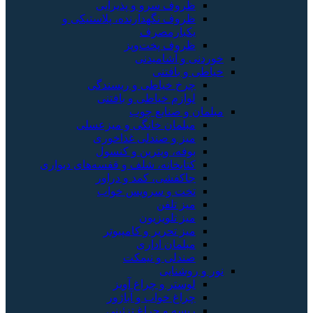
ظروف سرو و پذیرایی
ظروف نگهدارنده، پلاستیکی و
یکبارمصرف
ظروف پخت‌وپز
خوردنی و آشامیدنی
خیاطی و بافتنی
چرخ خیاطی و ریسندگی
لوازم خیاطی و بافتنی
مبلمان و صنایع چوب
مبلمان خانگی و میزعسلی
میز و صندلی غذاخوری
بوفه، ویترین و کنسول
کتابخانه، شلف و قفسه‌های دیواری
جاکفشی، کمد و دراور
تخت و سرویس خواب
میز تلفن
میز تلویزیون
میز تحریر و کامپیوتر
مبلمان اداری
صندلی و نیمکت
نور و روشنایی
لوستر و چراغ آویز
چراغ خواب و آباژور
ریسه و چراغ تزئینی