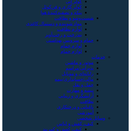
کولر آبی
کولر گازی و فن‌کوئل
پنکه و تصفیه‌کنندهٔ هوا
شست‌وشو و نظافت
مواد شوینده و دستمال کاغذی
لوازم نظافت
بندرخت و رخت‌آویز
حمام و سرویس بهداشتی
لوازم حمام
لوازم حمام
خدمات
موتور و ماشین
پذیرایی/مراسم
رایانه‌ای و موبایل
مالی/حسابداری/بیمه
حمل و نقل
پیشه و مهارت
آرایشگری و زیبایی
نظافت
باغبانی و درختکاری
آموزشی
وسایل شخصی
کیف، کفش و لباس
کیف، کفش و کمربند