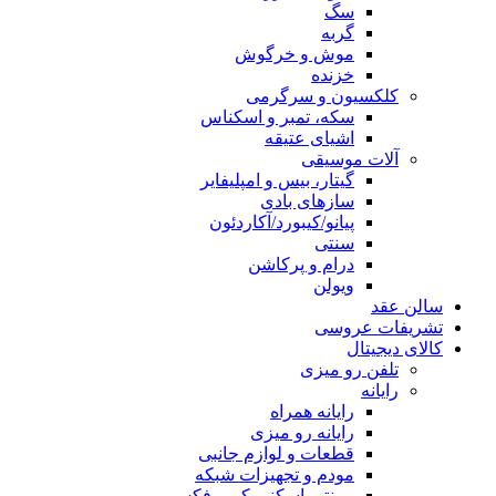
سگ
گربه
موش و خرگوش
خزنده
کلکسیون و سرگرمی
سکه، تمبر و اسکناس
اشیای عتیقه
آلات موسیقی
گیتار، بیس و امپلیفایر
سازهای بادی
پیانو/کیبورد/آکاردئون
سنتی
درام و پرکاشن
ویولن
سالن عقد
تشریفات عروسی
کالای دیجیتال
تلفن رو میزی
رایانه
رایانه همراه
رایانه رو میزی
قطعات و لوازم جانبی
مودم و تجهیزات شبکه
پرینتر، اسکنر، کپی، فکس