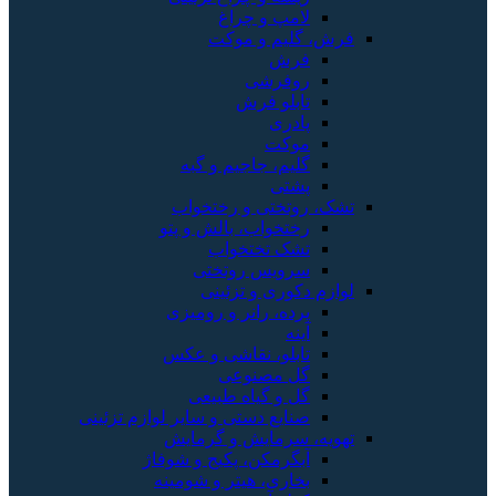
لامپ و چراغ
فرش، گلیم و موکت
فرش
روفرشی
تابلو فرش
پادری
موکت
گلیم، جاجیم و گبه
پشتی
تشک، روتختی و رختخواب
رختخواب، بالش و پتو
تشک تختخواب
سرویس روتختی
لوازم دکوری و تزئینی
پرده، رانر و رومیزی
آینه
تابلو، نقاشی و عکس
گل مصنوعی
گل و گیاه طبیعی
صنایع دستی و سایر لوازم تزئینی
تهویه، سرمایش و گرمایش
آبگرمکن، پکیج و شوفاژ
بخاری، هیتر و شومینه