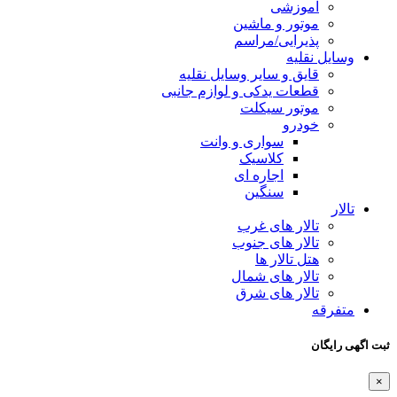
آموزشی
موتور و ماشین
پذیرایی/مراسم
وسایل نقلیه
قایق و سایر وسایل نقلیه
قطعات یدکی و لوازم جانبی
موتور سیکلت
خودرو
سواری و وانت
کلاسیک
اجاره ای
سنگین
تالار
تالار های غرب
تالار های جنوب
هتل تالار ها
تالار های شمال
تالار های شرق
متفرقه
ثبت اگهی رایگان
×