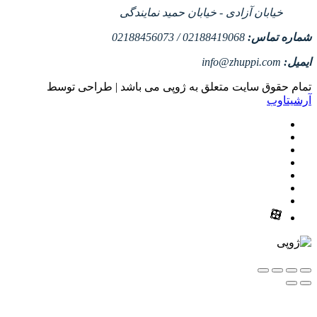
خیابان آزادی - خیابان حمید نمایندگی
شماره تماس:
02188419068 / 02188456073
ایمیل:
info@zhuppi.com
تمام حقوق سایت متعلق به ژوپی می باشد | طراحی توسط
آرشیتاوب