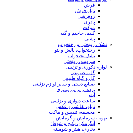
فرش
تابلو فرش
روفرشی
پادری
موکت
گلیم، جاجیم و گبه
پشتی
تشک، روتختی و رختخواب
رختخواب، بالش و پتو
تشک تختخواب
سرویس روتختی
لوازم دکوری و تزئینی
گل مصنوعی
گل و گیاه طبیعی
صنایع دستی و سایر لوازم تزئینی
پرده، رانر و رومیزی
آینه
ساعت دیواری و تزئینی
تابلو، نقاشی و عکس
مجسمه، تندیس و ماکت
تهویه، سرمایش و گرمایش
آبگرمکن، پکیج و شوفاژ
بخاری، هیتر و شومینه