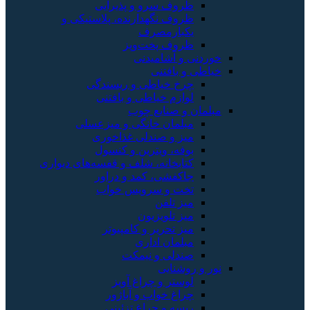
ظروف سرو و پذیرایی
ظروف نگهدارنده، پلاستیکی و
یکبارمصرف
ظروف پخت‌وپز
خوردنی و آشامیدنی
خیاطی و بافتنی
چرخ خیاطی و ریسندگی
لوازم خیاطی و بافتنی
مبلمان و صنایع چوب
مبلمان خانگی و میزعسلی
میز و صندلی غذاخوری
بوفه، ویترین و کنسول
کتابخانه، شلف و قفسه‌های دیواری
جاکفشی، کمد و دراور
تخت و سرویس خواب
میز تلفن
میز تلویزیون
میز تحریر و کامپیوتر
مبلمان اداری
صندلی و نیمکت
نور و روشنایی
لوستر و چراغ آویز
چراغ خواب و آباژور
ریسه و چراغ تزئینی