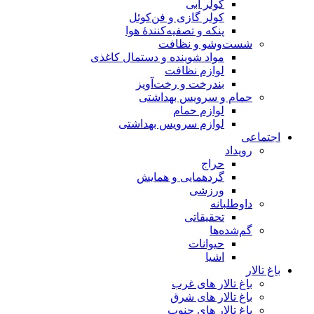
کولر آبی
کولر گازی و فن‌کوئل
پنکه و تصفیه‌کنندهٔ هوا
شست‌وشو و نظافت
مواد شوینده و دستمال کاغذی
لوازم نظافت
بندرخت و رخت‌آویز
حمام و سرویس بهداشتی
لوازم حمام
لوازم سرویس بهداشتی
اجتماعی
رویداد
حراج
گردهمایی و همایش
ورزشی
داوطلبانه
تحقیقاتی
گم‌شده‌ها
حیوانات
اشیا
باغ تالار
باغ تالار های غرب
باغ تالار های شرق
باغ تالار های جنوب