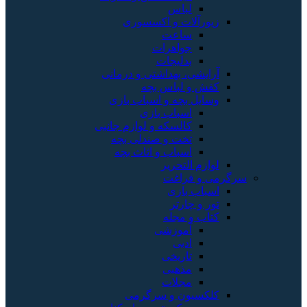
لباس
زیورآلات و اکسسوری
ساعت
جواهرات
بدلیجات
آرایشی، بهداشتی و درمانی
کفش و لباس بچه
وسایل بچه و اسباب بازی
اسباب بازی
کالسکه و لوازم جانبی
تخت و صندلی بچه
اسباب و اثاث بچه
لوازم التحریر
سرگرمی و فراغت
اسباب‌ بازی
تور و چارتر
کتاب و مجله
آموزشی
ادبی
تاریخی
مذهبی
مجلات
کلکسیون و سرگرمی