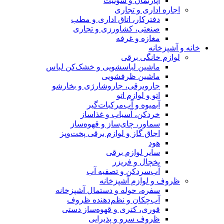
آپارتمان و سوئیت
اجاره اداری و تجاری
دفترکار، اتاق اداری و مطب
صنعتی، کشاورزی و تجاری
مغازه و غرفه
خانه و آشپزخانه
لوازم خانگی برقی
ماشین لباسشویی و خشک‌کن لباس
ماشین ظرفشویی
جاروبرقی، جاروشارژی و بخارشو
اتو و لوازم اتو
آبمیوه و آب‌مرکبات‌گیر
خردکن، آسیاب و غذاساز
سماور، چای‌ساز و قهوه‌ساز
اجاق گاز و لوازم برقی پخت‌وپز
هود
سایر لوازم برقی
یخچال و فریزر
آب‌سردکن و تصفیه آب
ظروف و لوازم آشپزخانه
سفره، حوله و دستمال آشپزخانه
آب‌چکان و نظم‌دهنده ظروف
قوری، کتری و قهوه‌ساز دستی
ظروف سرو و پذیرایی