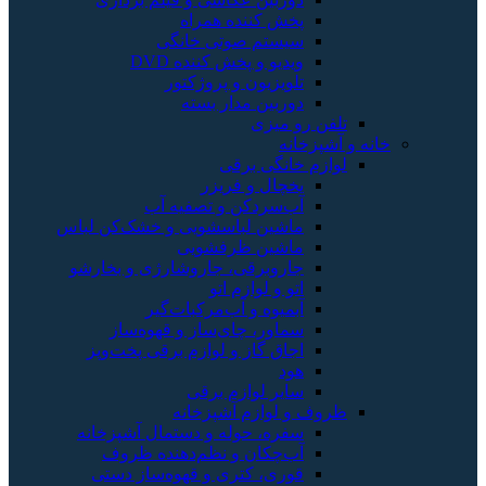
پخش کننده همراه
سیستم صوتی خانگی
ویدیو و پخش کننده DVD
تلویزیون و پروژکتور
دوربین مدار بسته
تلفن رو میزی
خانه و آشپزخانه
لوازم خانگی برقی
یخچال و فریزر
آب‌سردکن و تصفیه آب
ماشین لباسشویی و خشک‌کن لباس
ماشین ظرفشویی
جاروبرقی، جاروشارژی و بخارشو
اتو و لوازم اتو
آبمیوه و آب‌مرکبات‌گیر
سماور، چای‌ساز و قهوه‌ساز
اجاق گاز و لوازم برقی پخت‌وپز
هود
سایر لوازم برقی
ظروف و لوازم آشپزخانه
سفره، حوله و دستمال آشپزخانه
آب‌چکان و نظم‌دهنده ظروف
قوری، کتری و قهوه‌ساز دستی