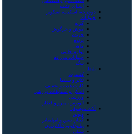
سکه، تمبر و اسکناس
اشیای عتیقه
دوچرخه، اسکیت، اسکوتر
حیوانات
گربه
موش و خرگوش
خزنده
پرنده
ماهی
لوازم جانبی
حیوانات مزرعه
سگ
بلیط
کنسرت
تئاتر و سینما
کارت هدیه و تخفیف
اماکن و مسابقات ورزشی
ورزشی
اتوبوس، مترو و قطار
آلات موسیقی
ویولن
گیتار، بیس و امپلیفایر
پیانو/کیبورد/آکاردئون
سنتی