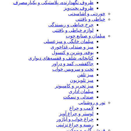
ظروف نگهدارنده، پلاستیکی و یکبارمصرف
ظروف پخت‌وپز
خوردنی و آشامیدنی
خیاطی و بافتنی
چرخ خیاطی و ریسندگی
لوازم خیاطی و بافتنی
مبلمان و صنایع چوب
مبلمان خانگی و میزعسلی
میز و صندلی غذاخوری
بوفه، ویترین و کنسول
کتابخانه، شلف و قفسه‌های دیواری
جاکفشی، کمد و دراور
تخت و سرویس خواب
میز تلفن
میز تلویزیون
میز تحریر و کامپیوتر
مبلمان اداری
صندلی و نیمکت
نور و روشنایی
لامپ و چراغ
لوستر و چراغ آویز
چراغ خواب و آباژور
ریسه و چراغ تزئینی
فرش، گلیم و موکت