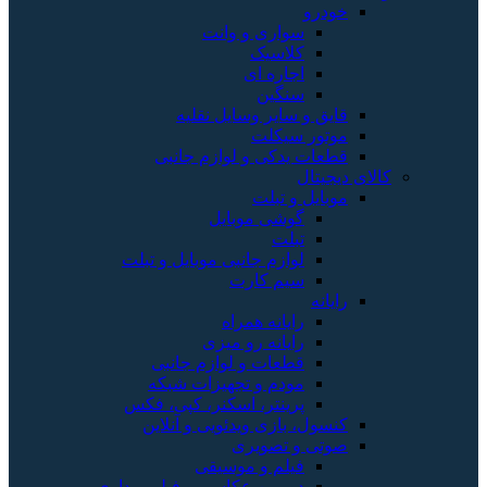
خودرو
سواری و وانت
کلاسیک
اجاره ای
سنگین
قایق و سایر وسایل نقلیه
موتور سیکلت
قطعات یدکی و لوازم جانبی
کالای دیجیتال
موبایل و تبلت
گوشی موبایل
تبلت
لوازم جانبی موبایل و تبلت
سیم کارت
رایانه
رایانه همراه
رایانه رو میزی
قطعات و لوازم جانبی
مودم و تجهیزات شبکه
پرینتر، اسکنر، کپی، فکس
کنسول، بازی‌ ویدئویی و آنلاین
صوتی و تصویری
فیلم و موسیقی
دوربین عکاسی و فیلم برداری