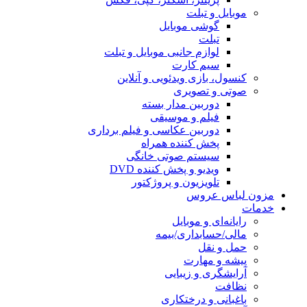
موبایل و تبلت
گوشی موبایل
تبلت
لوازم جانبی موبایل و تبلت
سیم کارت
کنسول، بازی‌ ویدئویی و آنلاین
صوتی و تصویری
دوربین مدار بسته
فیلم و موسیقی
دوربین عکاسی و فیلم برداری
پخش کننده همراه
سیستم صوتی خانگی
ویدیو و پخش کننده DVD
تلویزیون و پروژکتور
مزون لباس عروس
خدمات
رایانه‌ای و موبایل
مالی/حسابداری/بیمه
حمل و نقل
پیشه و مهارت
آرایشگری و زیبایی
نظافت
باغبانی و درختکاری