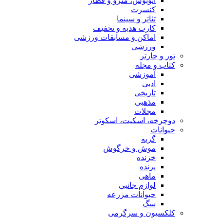
اتوبوس، مترو و قطار
کنسرت
تئاتر و سینما
کارت هدیه و تخفیف
اماکن و مسابقات ورزشی
ورزشی
تور و چارتر
کتاب و مجله
آموزشی
ادبی
تاریخی
مذهبی
مجلات
دوچرخه، اسکیت، اسکوتر
حیوانات
گربه
موش و خرگوش
خزنده
پرنده
ماهی
لوازم جانبی
حیوانات مزرعه
سگ
کلکسیون و سرگرمی