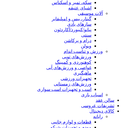
سکه، تمبر و اسکناس
اشیای عتیقه
آلات موسیقی
گیتار، بیس و امپلیفایر
سازهای بادی
پیانو/کیبورد/آکاردئون
سنتی
درام و پرکاشن
ویولن
ورزش و تناسب اندام
ورزش‌های توپی
کوهنوردی و کمپینگ
غواصی و ورزش‌های آبی
ماهیگیری
تجهیزات ورزشی
ورزش‌های زمستانی
اسب و تجهیزات اسب سواری
اسباب‌ بازی
سالن عقد
تشریفات عروسی
کالای دیجیتال
رایانه
قطعات و لوازم جانبی
مودم و تجهیزات شبکه