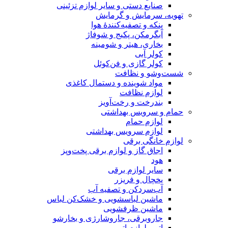
صنایع دستی و سایر لوازم تزئینی
تهویه، سرمایش و گرمایش
پنکه و تصفیه‌کنندهٔ هوا
آبگرمکن، پکیج و شوفاژ
بخاری، هیتر و شومینه
کولر آبی
کولر گازی و فن‌کوئل
شست‌وشو و نظافت
مواد شوینده و دستمال کاغذی
لوازم نظافت
بندرخت و رخت‌آویز
حمام و سرویس بهداشتی
لوازم حمام
لوازم سرویس بهداشتی
لوازم خانگی برقی
اجاق گاز و لوازم برقی پخت‌وپز
هود
سایر لوازم برقی
یخچال و فریزر
آب‌سردکن و تصفیه آب
ماشین لباسشویی و خشک‌کن لباس
ماشین ظرفشویی
جاروبرقی، جاروشارژی و بخارشو
اتو و لوازم اتو