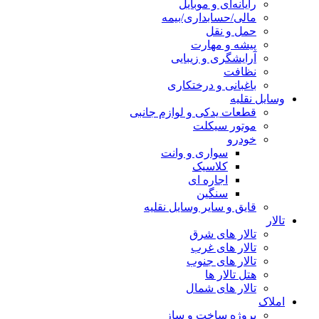
رایانه‌ای و موبایل
مالی/حسابداری/بیمه
حمل و نقل
پیشه و مهارت
آرایشگری و زیبایی
نظافت
باغبانی و درختکاری
وسایل نقلیه
قطعات یدکی و لوازم جانبی
موتور سیکلت
خودرو
سواری و وانت
کلاسیک
اجاره ای
سنگین
قایق و سایر وسایل نقلیه
تالار
تالار های شرق
تالار های غرب
تالار های جنوب
هتل تالار ها
تالار های شمال
املاک
پروژه ساخت و ساز