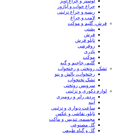
لوستر و چراغ آویز
چراغ خواب و آباژور
ریسه و چراغ تزئینی
لامپ و چراغ
فرش، گلیم و موکت
پشتی
فرش
تابلو فرش
روفرشی
پادری
موکت
گلیم، جاجیم و گبه
تشک، روتختی و رختخواب
رختخواب، بالش و پتو
تشک تختخواب
سرویس روتختی
لوازم دکوری و تزئینی
پرده، رانر و رومیزی
آینه
ساعت دیواری و تزئینی
تابلو، نقاشی و عکس
مجسمه، تندیس و ماکت
گل مصنوعی
گل و گیاه طبیعی