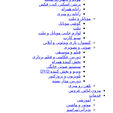
پرینتر، اسکنر، کپی، فکس
رایانه همراه
رایانه رو میزی
موبایل و تبلت
گوشی موبایل
تبلت
لوازم جانبی موبایل و تبلت
سیم کارت
کنسول، بازی‌ ویدئویی و آنلاین
صوتی و تصویری
فیلم و موسیقی
دوربین عکاسی و فیلم برداری
پخش کننده همراه
سیستم صوتی خانگی
ویدیو و پخش کننده DVD
تلویزیون و پروژکتور
دوربین مدار بسته
تلفن رو میزی
مزون لباس عروس
خدمات
آموزشی
موتور و ماشین
پذیرایی/مراسم