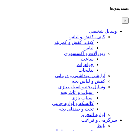
دسته‌بندی‌ها
×
وسایل شخصی
کیف، کفش و لباس
کیف، کفش و کمربند
لباس
زیورآلات و اکسسوری
ساعت
جواهرات
بدلیجات
آرایشی، بهداشتی و درمانی
کفش و لباس بچه
وسایل بچه و اسباب بازی
اسباب و اثاث بچه
اسباب بازی
کالسکه و لوازم جانبی
تخت و صندلی بچه
لوازم التحریر
سرگرمی و فراغت
بلیط