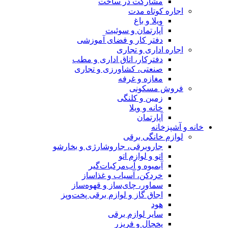
مشارکت در ساخت
اجاره کوتاه مدت
ویلا و باغ
آپارتمان و سوئیت
دفتر کار و فضای آموزشی
اجاره اداری و تجاری
دفترکار، اتاق اداری و مطب
صنعتی، کشاورزی و تجاری
مغازه و غرفه
فروش مسکونی
زمین و کلنگی
خانه و ویلا
آپارتمان
خانه و آشپزخانه
لوازم خانگی برقی
جاروبرقی، جاروشارژی و بخارشو
اتو و لوازم اتو
آبمیوه و آب‌مرکبات‌گیر
خردکن، آسیاب و غذاساز
سماور، چای‌ساز و قهوه‌ساز
اجاق گاز و لوازم برقی پخت‌وپز
هود
سایر لوازم برقی
یخچال و فریزر