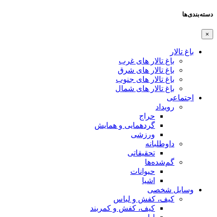
دسته‌بندی‌ها
×
باغ تالار
باغ تالار های غرب
باغ تالار های شرق
باغ تالار های جنوب
باغ تالار های شمال
اجتماعی
رویداد
حراج
گردهمایی و همایش
ورزشی
داوطلبانه
تحقیقاتی
گم‌شده‌ها
حیوانات
اشیا
وسایل شخصی
کیف، کفش و لباس
کیف، کفش و کمربند