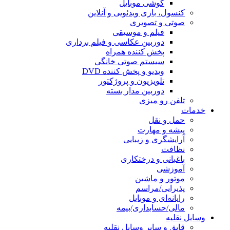
گوشی موبایل
کنسول، بازی‌ ویدئویی و آنلاین
صوتی و تصویری
فیلم و موسیقی
دوربین عکاسی و فیلم برداری
پخش کننده همراه
سیستم صوتی خانگی
ویدیو و پخش کننده DVD
تلویزیون و پروژکتور
دوربین مدار بسته
تلفن رو میزی
خدمات
حمل و نقل
پیشه و مهارت
آرایشگری و زیبایی
نظافت
باغبانی و درختکاری
آموزشی
موتور و ماشین
پذیرایی/مراسم
رایانه‌ای و موبایل
مالی/حسابداری/بیمه
وسایل نقلیه
قایق و سایر وسایل نقلیه