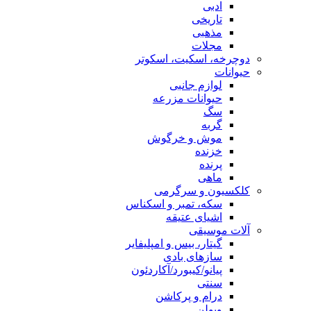
ادبی
تاریخی
مذهبی
مجلات
دوچرخه، اسکیت، اسکوتر
حیوانات
لوازم جانبی
حیوانات مزرعه
سگ
گربه
موش و خرگوش
خزنده
پرنده
ماهی
کلکسیون و سرگرمی
سکه، تمبر و اسکناس
اشیای عتیقه
آلات موسیقی
گیتار، بیس و امپلیفایر
سازهای بادی
پیانو/کیبورد/آکاردئون
سنتی
درام و پرکاشن
ویولن