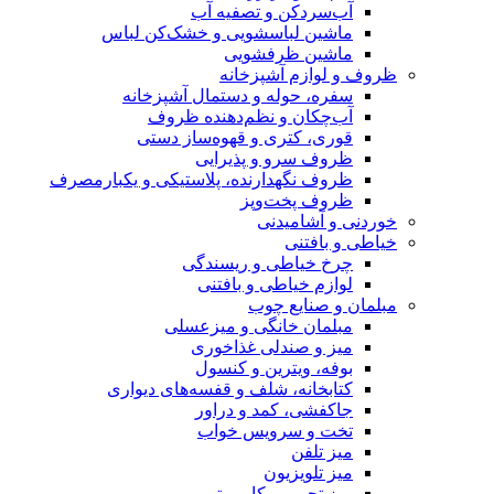
آب‌سردکن و تصفیه آب
ماشین لباسشویی و خشک‌کن لباس
ماشین ظرفشویی
ظروف و لوازم آشپزخانه
سفره، حوله و دستمال آشپزخانه
آب‌چکان و نظم‌دهنده ظروف
قوری، کتری و قهوه‌ساز دستی
ظروف سرو و پذیرایی
ظروف نگهدارنده، پلاستیکی و یکبارمصرف
ظروف پخت‌وپز
خوردنی و آشامیدنی
خیاطی و بافتنی
چرخ خیاطی و ریسندگی
لوازم خیاطی و بافتنی
مبلمان و صنایع چوب
مبلمان خانگی و میزعسلی
میز و صندلی غذاخوری
بوفه، ویترین و کنسول
کتابخانه، شلف و قفسه‌های دیواری
جاکفشی، کمد و دراور
تخت و سرویس خواب
میز تلفن
میز تلویزیون
میز تحریر و کامپیوتر