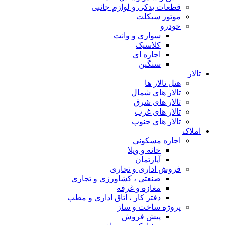
قطعات یدکی و لوازم جانبی
موتور سیکلت
خودرو
سواری و وانت
کلاسیک
اجاره ای
سنگین
تالار
هتل تالار ها
تالار های شمال
تالار های شرق
تالار های غرب
تالار های جنوب
املاک
اجاره مسکونی
خانه و ویلا
آپارتمان
فروش اداری و تجاری
صنعتی ، کشاورزی و تجاری
مغازه و غرفه
دفتر کار ، اتاق اداری و مطب
پروژه ساخت و ساز
پیش فروش