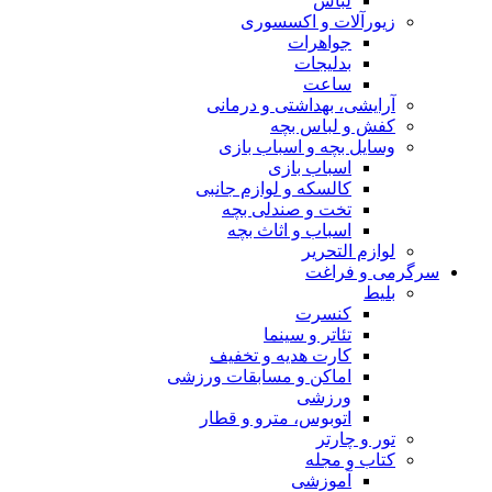
لباس
زیورآلات و اکسسوری
جواهرات
بدلیجات
ساعت
آرایشی، بهداشتی و درمانی
کفش و لباس بچه
وسایل بچه و اسباب بازی
اسباب بازی
کالسکه و لوازم جانبی
تخت و صندلی بچه
اسباب و اثاث بچه
لوازم التحریر
سرگرمی و فراغت
بلیط
کنسرت
تئاتر و سینما
کارت هدیه و تخفیف
اماکن و مسابقات ورزشی
ورزشی
اتوبوس، مترو و قطار
تور و چارتر
کتاب و مجله
آموزشی