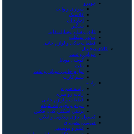
خودرو
سواری و وانت
کلاسیک
اجاره ای
سنگین
قایق و سایر وسایل نقلیه
موتور سیکلت
قطعات یدکی و لوازم جانبی
کالای دیجیتال
موبایل و تبلت
گوشی موبایل
تبلت
لوازم جانبی موبایل و تبلت
سیم کارت
رایانه
رایانه همراه
رایانه رو میزی
قطعات و لوازم جانبی
مودم و تجهیزات شبکه
پرینتر، اسکنر، کپی، فکس
کنسول، بازی‌ ویدئویی و آنلاین
صوتی و تصویری
فیلم و موسیقی
دوربین عکاسی و فیلم برداری