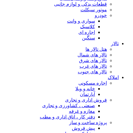
قطعات یدکی و لوازم جانبی
موتور سیکلت
خودرو
سواری و وانت
کلاسیک
اجاره ای
سنگین
تالار
هتل تالار ها
تالار های شمال
تالار های شرق
تالار های غرب
تالار های جنوب
املاک
اجاره مسکونی
خانه و ویلا
آپارتمان
فروش اداری و تجاری
صنعتی ، کشاورزی و تجاری
مغازه و غرفه
دفتر کار ، اتاق اداری و مطب
پروژه ساخت و ساز
پیش فروش