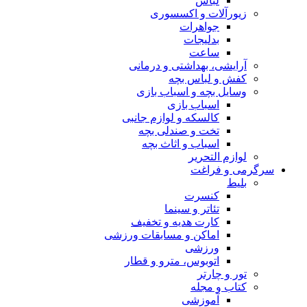
لباس
زیورآلات و اکسسوری
جواهرات
بدلیجات
ساعت
آرایشی، بهداشتی و درمانی
کفش و لباس بچه
وسایل بچه و اسباب بازی
اسباب بازی
کالسکه و لوازم جانبی
تخت و صندلی بچه
اسباب و اثاث بچه
لوازم التحریر
سرگرمی و فراغت
بلیط
کنسرت
تئاتر و سینما
کارت هدیه و تخفیف
اماکن و مسابقات ورزشی
ورزشی
اتوبوس، مترو و قطار
تور و چارتر
کتاب و مجله
آموزشی