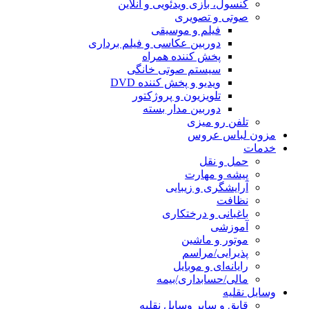
کنسول، بازی‌ ویدئویی و آنلاین
صوتی و تصویری
فیلم و موسیقی
دوربین عکاسی و فیلم برداری
پخش کننده همراه
سیستم صوتی خانگی
ویدیو و پخش کننده DVD
تلویزیون و پروژکتور
دوربین مدار بسته
تلفن رو میزی
مزون لباس عروس
خدمات
حمل و نقل
پیشه و مهارت
آرایشگری و زیبایی
نظافت
باغبانی و درختکاری
آموزشی
موتور و ماشین
پذیرایی/مراسم
رایانه‌ای و موبایل
مالی/حسابداری/بیمه
وسایل نقلیه
قایق و سایر وسایل نقلیه