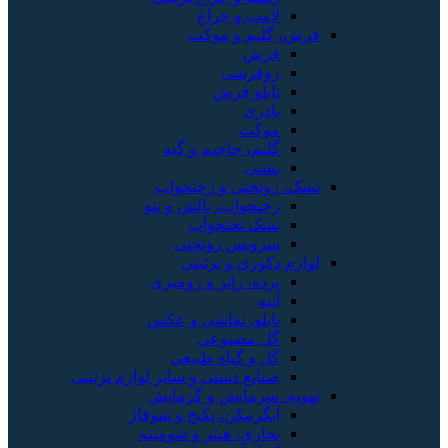
لامپ و چراغ
فرش، گلیم و موکت
فرش
روفرشی
تابلو فرش
پادری
موکت
گلیم، جاجیم و گبه
پشتی
تشک، روتختی و رختخواب
رختخواب، بالش و پتو
تشک تختخواب
سرویس روتختی
لوازم دکوری و تزئینی
پرده، رانر و رومیزی
آینه
تابلو، نقاشی و عکس
گل مصنوعی
گل و گیاه طبیعی
صنایع دستی و سایر لوازم تزئینی
تهویه، سرمایش و گرمایش
آبگرمکن، پکیج و شوفاژ
بخاری، هیتر و شومینه