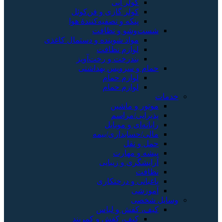
کولر آبی
کولر گازی و فن‌کوئل
پنکه و تصفیه‌کنندهٔ هوا
شست‌وشو و نظافت
مواد شوینده و دستمال کاغذی
لوازم نظافت
بندرخت و رخت‌آویز
حمام و سرویس بهداشتی
لوازم حمام
لوازم حمام
خدمات
موتور و ماشین
پذیرایی/مراسم
رایانه‌ای و موبایل
مالی/حسابداری/بیمه
حمل و نقل
پیشه و مهارت
آرایشگری و زیبایی
نظافت
باغبانی و درختکاری
آموزشی
وسایل شخصی
کیف، کفش و لباس
کیف، کفش و کمربند