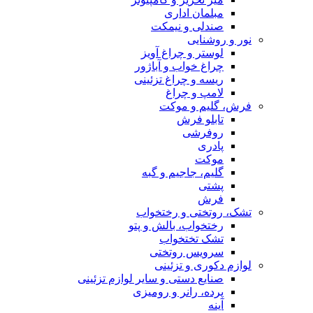
مبلمان اداری
صندلی و نیمکت
نور و روشنایی
لوستر و چراغ آویز
چراغ خواب و آباژور
ریسه و چراغ تزئینی
لامپ و چراغ
فرش، گلیم و موکت
تابلو فرش
روفرشی
پادری
موکت
گلیم، جاجیم و گبه
پشتی
فرش
تشک، روتختی و رختخواب
رختخواب، بالش و پتو
تشک تختخواب
سرویس روتختی
لوازم دکوری و تزئینی
صنایع دستی و سایر لوازم تزئینی
پرده، رانر و رومیزی
آینه