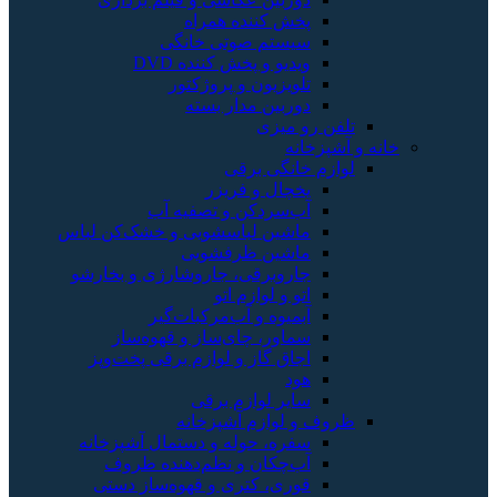
پخش کننده همراه
سیستم صوتی خانگی
ویدیو و پخش کننده DVD
تلویزیون و پروژکتور
دوربین مدار بسته
تلفن رو میزی
خانه و آشپزخانه
لوازم خانگی برقی
یخچال و فریزر
آب‌سردکن و تصفیه آب
ماشین لباسشویی و خشک‌کن لباس
ماشین ظرفشویی
جاروبرقی، جاروشارژی و بخارشو
اتو و لوازم اتو
آبمیوه و آب‌مرکبات‌گیر
سماور، چای‌ساز و قهوه‌ساز
اجاق گاز و لوازم برقی پخت‌وپز
هود
سایر لوازم برقی
ظروف و لوازم آشپزخانه
سفره، حوله و دستمال آشپزخانه
آب‌چکان و نظم‌دهنده ظروف
قوری، کتری و قهوه‌ساز دستی