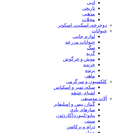
ادبی
تاریخی
مذهبی
مجلات
دوچرخه، اسکیت، اسکوتر
حیوانات
لوازم جانبی
حیوانات مزرعه
سگ
گربه
موش و خرگوش
خزنده
پرنده
ماهی
کلکسیون و سرگرمی
سکه، تمبر و اسکناس
اشیای عتیقه
آلات موسیقی
گیتار، بیس و امپلیفایر
سازهای بادی
پیانو/کیبورد/آکاردئون
سنتی
درام و پرکاشن
ویولن