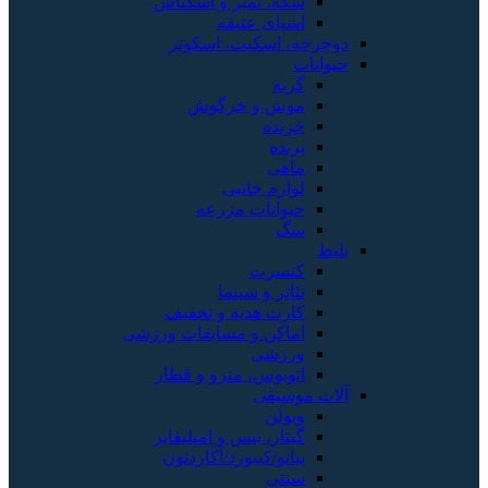
سکه، تمبر و اسکناس
اشیای عتیقه
دوچرخه، اسکیت، اسکوتر
حیوانات
گربه
موش و خرگوش
خزنده
پرنده
ماهی
لوازم جانبی
حیوانات مزرعه
سگ
بلیط
کنسرت
تئاتر و سینما
کارت هدیه و تخفیف
اماکن و مسابقات ورزشی
ورزشی
اتوبوس، مترو و قطار
آلات موسیقی
ویولن
گیتار، بیس و امپلیفایر
پیانو/کیبورد/آکاردئون
سنتی