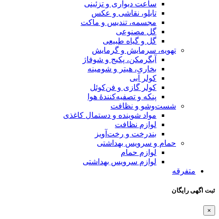
ساعت دیواری و تزئینی
تابلو، نقاشی و عکس
مجسمه، تندیس و ماکت
گل مصنوعی
گل و گیاه طبیعی
تهویه، سرمایش و گرمایش
آبگرمکن، پکیج و شوفاژ
بخاری، هیتر و شومینه
کولر آبی
کولر گازی و فن‌کوئل
پنکه و تصفیه‌کنندهٔ هوا
شست‌وشو و نظافت
مواد شوینده و دستمال کاغذی
لوازم نظافت
بندرخت و رخت‌آویز
حمام و سرویس بهداشتی
لوازم حمام
لوازم سرویس بهداشتی
متفرقه
ثبت اگهی رایگان
×