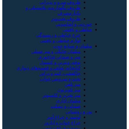
ظروف سرو و پذیرایی
ظروف نگهدارنده، پلاستیکی و
یکبارمصرف
ظروف پخت‌وپز
خوردنی و آشامیدنی
خیاطی و بافتنی
چرخ خیاطی و ریسندگی
لوازم خیاطی و بافتنی
مبلمان و صنایع چوب
مبلمان خانگی و میزعسلی
میز و صندلی غذاخوری
بوفه، ویترین و کنسول
کتابخانه، شلف و قفسه‌های دیواری
جاکفشی، کمد و دراور
تخت و سرویس خواب
میز تلفن
میز تلویزیون
میز تحریر و کامپیوتر
مبلمان اداری
صندلی و نیمکت
نور و روشنایی
لوستر و چراغ آویز
چراغ خواب و آباژور
ریسه و چراغ تزئینی