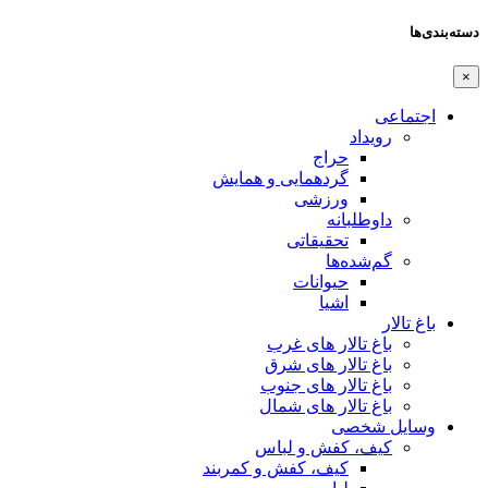
دسته‌بندی‌ها
×
اجتماعی
رویداد
حراج
گردهمایی و همایش
ورزشی
داوطلبانه
تحقیقاتی
گم‌شده‌ها
حیوانات
اشیا
باغ تالار
باغ تالار های غرب
باغ تالار های شرق
باغ تالار های جنوب
باغ تالار های شمال
وسایل شخصی
کیف، کفش و لباس
کیف، کفش و کمربند