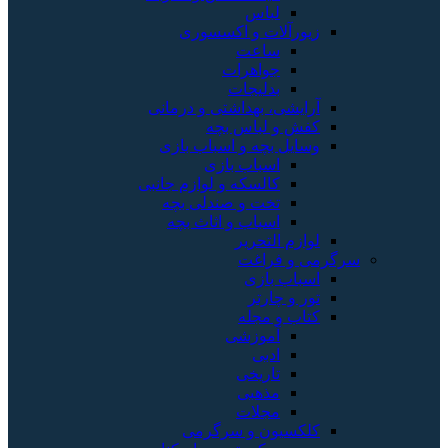
لباس
زیورآلات و اکسسوری
ساعت
جواهرات
بدلیجات
آرایشی، بهداشتی و درمانی
کفش و لباس بچه
وسایل بچه و اسباب بازی
اسباب بازی
کالسکه و لوازم جانبی
تخت و صندلی بچه
اسباب و اثاث بچه
لوازم التحریر
سرگرمی و فراغت
اسباب‌ بازی
تور و چارتر
کتاب و مجله
آموزشی
ادبی
تاریخی
مذهبی
مجلات
کلکسیون و سرگرمی