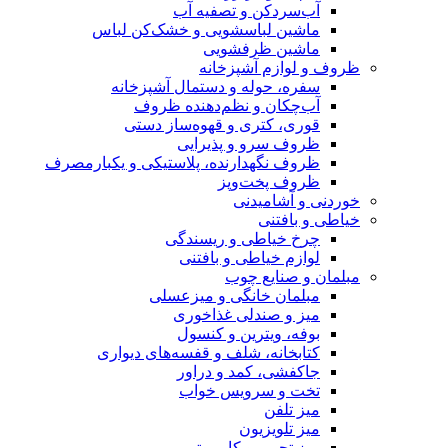
آب‌سردکن و تصفیه آب
ماشین لباسشویی و خشک‌کن لباس
ماشین ظرفشویی
ظروف و لوازم آشپزخانه
سفره، حوله و دستمال آشپزخانه
آب‌چکان و نظم‌دهنده ظروف
قوری، کتری و قهوه‌ساز دستی
ظروف سرو و پذیرایی
ظروف نگهدارنده، پلاستیکی و یکبارمصرف
ظروف پخت‌وپز
خوردنی و آشامیدنی
خیاطی و بافتنی
چرخ خیاطی و ریسندگی
لوازم خیاطی و بافتنی
مبلمان و صنایع چوب
مبلمان خانگی و میزعسلی
میز و صندلی غذاخوری
بوفه، ویترین و کنسول
کتابخانه، شلف و قفسه‌های دیواری
جاکفشی، کمد و دراور
تخت و سرویس خواب
میز تلفن
میز تلویزیون
میز تحریر و کامپیوتر