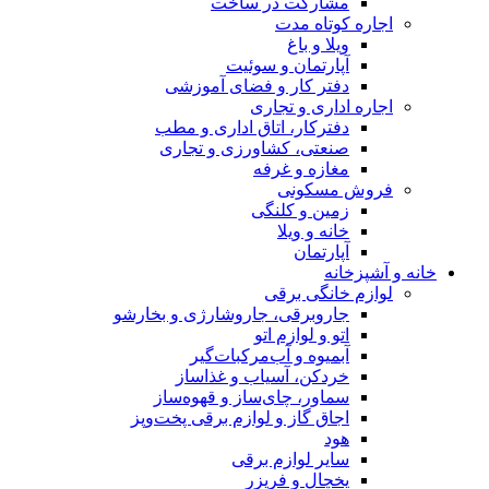
مشارکت در ساخت
اجاره کوتاه مدت
ویلا و باغ
آپارتمان و سوئیت
دفتر کار و فضای آموزشی
اجاره اداری و تجاری
دفترکار، اتاق اداری و مطب
صنعتی، کشاورزی و تجاری
مغازه و غرفه
فروش مسکونی
زمین و کلنگی
خانه و ویلا
آپارتمان
خانه و آشپزخانه
لوازم خانگی برقی
جاروبرقی، جاروشارژی و بخارشو
اتو و لوازم اتو
آبمیوه و آب‌مرکبات‌گیر
خردکن، آسیاب و غذاساز
سماور، چای‌ساز و قهوه‌ساز
اجاق گاز و لوازم برقی پخت‌وپز
هود
سایر لوازم برقی
یخچال و فریزر