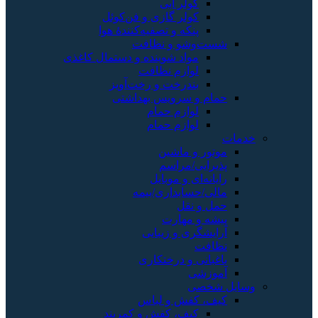
کولر آبی
کولر گازی و فن‌کوئل
پنکه و تصفیه‌کنندهٔ هوا
شست‌وشو و نظافت
مواد شوینده و دستمال کاغذی
لوازم نظافت
بندرخت و رخت‌آویز
حمام و سرویس بهداشتی
لوازم حمام
لوازم حمام
خدمات
موتور و ماشین
پذیرایی/مراسم
رایانه‌ای و موبایل
مالی/حسابداری/بیمه
حمل و نقل
پیشه و مهارت
آرایشگری و زیبایی
نظافت
باغبانی و درختکاری
آموزشی
وسایل شخصی
کیف، کفش و لباس
کیف، کفش و کمربند