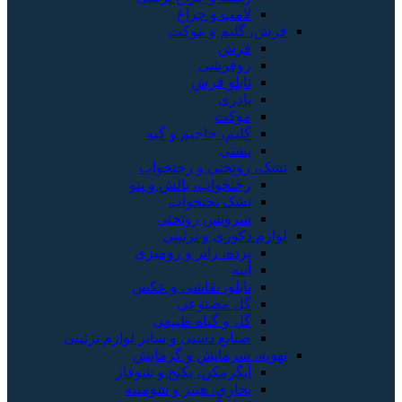
لامپ و چراغ
فرش، گلیم و موکت
فرش
روفرشی
تابلو فرش
پادری
موکت
گلیم، جاجیم و گبه
پشتی
تشک، روتختی و رختخواب
رختخواب، بالش و پتو
تشک تختخواب
سرویس روتختی
لوازم دکوری و تزئینی
پرده، رانر و رومیزی
آینه
تابلو، نقاشی و عکس
گل مصنوعی
گل و گیاه طبیعی
صنایع دستی و سایر لوازم تزئینی
تهویه، سرمایش و گرمایش
آبگرمکن، پکیج و شوفاژ
بخاری، هیتر و شومینه