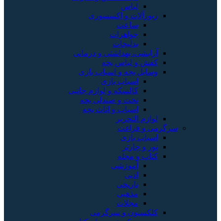
لباس
زیورآلات و اکسسوری
ساعت
جواهرات
بدلیجات
آرایشی، بهداشتی و درمانی
کفش و لباس بچه
وسایل بچه و اسباب بازی
اسباب بازی
کالسکه و لوازم جانبی
تخت و صندلی بچه
اسباب و اثاث بچه
لوازم التحریر
سرگرمی و فراغت
اسباب‌ بازی
تور و چارتر
کتاب و مجله
آموزشی
ادبی
تاریخی
مذهبی
مجلات
کلکسیون و سرگرمی