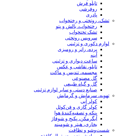
تابلو فرش
روفرشی
پادری
تشک، روتختی و رختخواب
رختخواب، بالش و پتو
تشک تختخواب
سرویس روتختی
لوازم دکوری و تزئینی
پرده، رانر و رومیزی
آینه
ساعت دیواری و تزئینی
تابلو، نقاشی و عکس
مجسمه، تندیس و ماکت
گل مصنوعی
گل و گیاه طبیعی
صنایع دستی و سایر لوازم تزئینی
تهویه، سرمایش و گرمایش
کولر آبی
کولر گازی و فن‌کوئل
پنکه و تصفیه‌کنندهٔ هوا
آبگرمکن، پکیج و شوفاژ
بخاری، هیتر و شومینه
شست‌وشو و نظافت
مواد شوینده و دستمال کاغذی