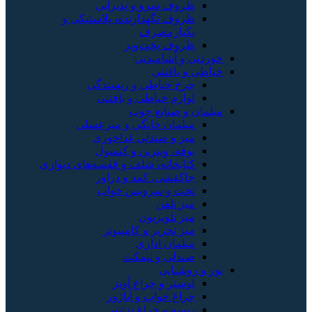
ظروف سرو و پذیرایی
ظروف نگهدارنده، پلاستیکی و
یکبارمصرف
ظروف پخت‌وپز
خوردنی و آشامیدنی
خیاطی و بافتنی
چرخ خیاطی و ریسندگی
لوازم خیاطی و بافتنی
مبلمان و صنایع چوب
مبلمان خانگی و میزعسلی
میز و صندلی غذاخوری
بوفه، ویترین و کنسول
کتابخانه، شلف و قفسه‌های دیواری
جاکفشی، کمد و دراور
تخت و سرویس خواب
میز تلفن
میز تلویزیون
میز تحریر و کامپیوتر
مبلمان اداری
صندلی و نیمکت
نور و روشنایی
لوستر و چراغ آویز
چراغ خواب و آباژور
ریسه و چراغ تزئینی