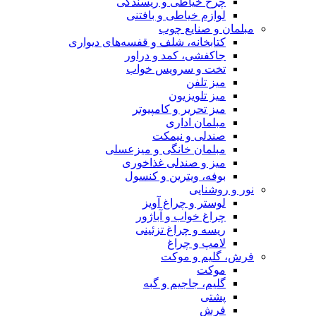
چرخ خیاطی و ریسندگی
لوازم خیاطی و بافتنی
مبلمان و صنایع چوب
کتابخانه، شلف و قفسه‌های دیواری
جاکفشی، کمد و دراور
تخت و سرویس خواب
میز تلفن
میز تلویزیون
میز تحریر و کامپیوتر
مبلمان اداری
صندلی و نیمکت
مبلمان خانگی و میزعسلی
میز و صندلی غذاخوری
بوفه، ویترین و کنسول
نور و روشنایی
لوستر و چراغ آویز
چراغ خواب و آباژور
ریسه و چراغ تزئینی
لامپ و چراغ
فرش، گلیم و موکت
موکت
گلیم، جاجیم و گبه
پشتی
فرش