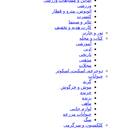
اماکن و مسابقات ورزشی
ورزشی
اتوبوس، مترو و قطار
کنسرت
تئاتر و سینما
کارت هدیه و تخفیف
تور و چارتر
کتاب و مجله
آموزشی
ادبی
تاریخی
مذهبی
مجلات
دوچرخه، اسکیت، اسکوتر
حیوانات
گربه
موش و خرگوش
خزنده
پرنده
ماهی
لوازم جانبی
حیوانات مزرعه
سگ
کلکسیون و سرگرمی