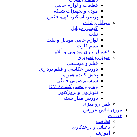
قطعات و لوازم جانبی
مودم و تجهیزات شبکه
پرینتر، اسکنر، کپی، فکس
موبایل و تبلت
گوشی موبایل
تبلت
لوازم جانبی موبایل و تبلت
سیم کارت
کنسول، بازی‌ ویدئویی و آنلاین
صوتی و تصویری
فیلم و موسیقی
دوربین عکاسی و فیلم برداری
پخش کننده همراه
سیستم صوتی خانگی
ویدیو و پخش کننده DVD
تلویزیون و پروژکتور
دوربین مدار بسته
تلفن رو میزی
مزون لباس عروس
خدمات
نظافت
باغبانی و درختکاری
آموزشی