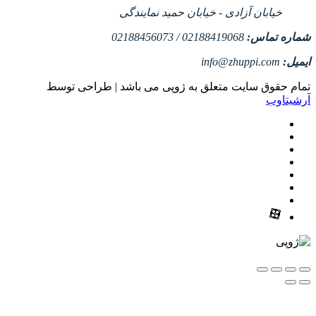
خیابان آزادی - خیابان حمید نمایندگی
شماره تماس:
02188419068 / 02188456073
ایمیل:
info@zhuppi.com
تمام حقوق سایت متعلق به ژوپی می باشد | طراحی توسط
آرشیتاوب