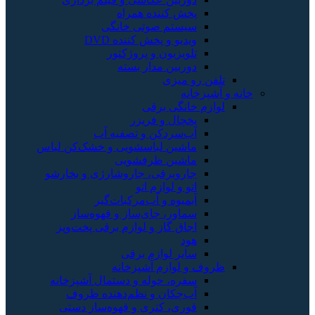
پخش کننده همراه
سیستم صوتی خانگی
ویدیو و پخش کننده DVD
تلویزیون و پروژکتور
دوربین مدار بسته
تلفن رو میزی
خانه و آشپزخانه
لوازم خانگی برقی
یخچال و فریزر
آب‌سردکن و تصفیه آب
ماشین لباسشویی و خشک‌کن لباس
ماشین ظرفشویی
جاروبرقی، جاروشارژی و بخارشو
اتو و لوازم اتو
آبمیوه و آب‌مرکبات‌گیر
سماور، چای‌ساز و قهوه‌ساز
اجاق گاز و لوازم برقی پخت‌وپز
هود
سایر لوازم برقی
ظروف و لوازم آشپزخانه
سفره، حوله و دستمال آشپزخانه
آب‌چکان و نظم‌دهنده ظروف
قوری، کتری و قهوه‌ساز دستی