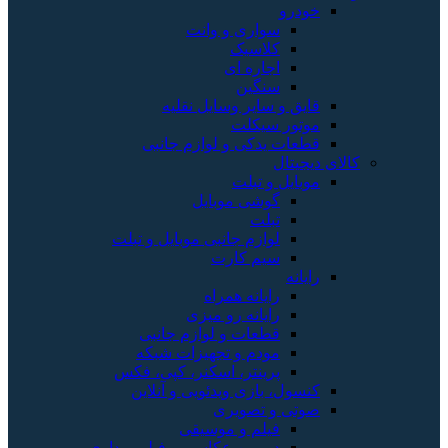
خودرو
سواری و وانت
کلاسیک
اجاره ای
سنگین
قایق و سایر وسایل نقلیه
موتور سیکلت
قطعات یدکی و لوازم جانبی
کالای دیجیتال
موبایل و تبلت
گوشی موبایل
تبلت
لوازم جانبی موبایل و تبلت
سیم کارت
رایانه
رایانه همراه
رایانه رو میزی
قطعات و لوازم جانبی
مودم و تجهیزات شبکه
پرینتر، اسکنر، کپی، فکس
کنسول، بازی‌ ویدئویی و آنلاین
صوتی و تصویری
فیلم و موسیقی
دوربین عکاسی و فیلم برداری