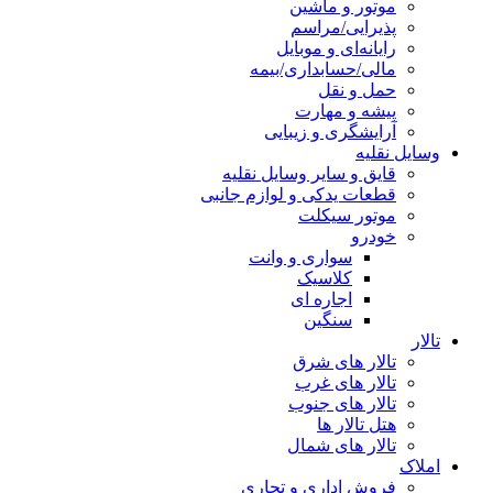
موتور و ماشین
پذیرایی/مراسم
رایانه‌ای و موبایل
مالی/حسابداری/بیمه
حمل و نقل
پیشه و مهارت
آرایشگری و زیبایی
وسایل نقلیه
قایق و سایر وسایل نقلیه
قطعات یدکی و لوازم جانبی
موتور سیکلت
خودرو
سواری و وانت
کلاسیک
اجاره ای
سنگین
تالار
تالار های شرق
تالار های غرب
تالار های جنوب
هتل تالار ها
تالار های شمال
املاک
فروش اداری و تجاری