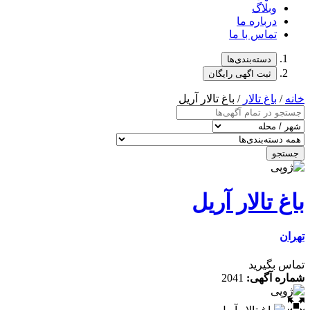
وبلاگ
درباره ما
تماس با ما
دسته‌بندی‌ها
ثبت اگهی رایگان
خانه
/
باغ تالار
/ باغ تالار آریل
جستجو
باغ تالار آریل
تهران
تماس بگیرید
شماره آگهی:
2041