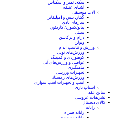
سکه، تمبر و اسکناس
اشیای عتیقه
آلات موسیقی
گیتار، بیس و امپلیفایر
سازهای بادی
پیانو/کیبورد/آکاردئون
سنتی
درام و پرکاشن
ویولن
ورزش و تناسب اندام
ورزش‌های توپی
کوهنوردی و کمپینگ
غواصی و ورزش‌های آبی
ماهیگیری
تجهیزات ورزشی
ورزش‌های زمستانی
اسب و تجهیزات اسب سواری
اسباب‌ بازی
سالن عقد
تشریفات عروسی
کالای دیجیتال
رایانه
رایانه همراه
رایانه رو میزی