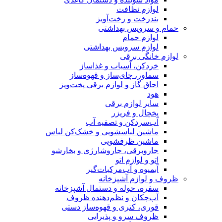
لوازم نظافت
بندرخت و رخت‌آویز
حمام و سرویس بهداشتی
لوازم حمام
لوازم سرویس بهداشتی
لوازم خانگی برقی
خردکن، آسیاب و غذاساز
سماور، چای‌ساز و قهوه‌ساز
اجاق گاز و لوازم برقی پخت‌وپز
هود
سایر لوازم برقی
یخچال و فریزر
آب‌سردکن و تصفیه آب
ماشین لباسشویی و خشک‌کن لباس
ماشین ظرفشویی
جاروبرقی، جاروشارژی و بخارشو
اتو و لوازم اتو
آبمیوه و آب‌مرکبات‌گیر
ظروف و لوازم آشپزخانه
سفره، حوله و دستمال آشپزخانه
آب‌چکان و نظم‌دهنده ظروف
قوری، کتری و قهوه‌ساز دستی
ظروف سرو و پذیرایی