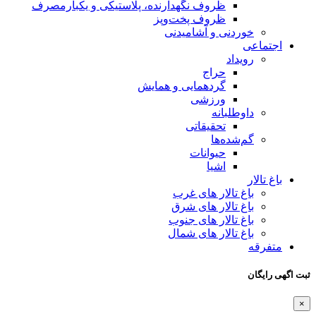
ظروف نگهدارنده، پلاستیکی و یکبارمصرف
ظروف پخت‌وپز
خوردنی و آشامیدنی
اجتماعی
رویداد
حراج
گردهمایی و همایش
ورزشی
داوطلبانه
تحقیقاتی
گم‌شده‌ها
حیوانات
اشیا
باغ تالار
باغ تالار های غرب
باغ تالار های شرق
باغ تالار های جنوب
باغ تالار های شمال
متفرقه
ثبت اگهی رایگان
×