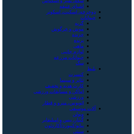
سکه، تمبر و اسکناس
اشیای عتیقه
دوچرخه، اسکیت، اسکوتر
حیوانات
گربه
موش و خرگوش
خزنده
پرنده
ماهی
لوازم جانبی
حیوانات مزرعه
سگ
بلیط
کنسرت
تئاتر و سینما
کارت هدیه و تخفیف
اماکن و مسابقات ورزشی
ورزشی
اتوبوس، مترو و قطار
آلات موسیقی
ویولن
گیتار، بیس و امپلیفایر
پیانو/کیبورد/آکاردئون
سنتی