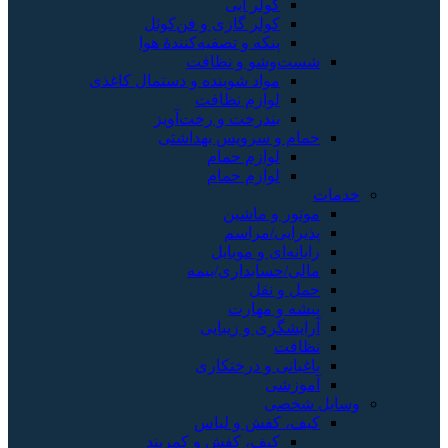
کولر آبی
کولر گازی و فن‌کوئل
پنکه و تصفیه‌کنندهٔ هوا
شست‌وشو و نظافت
مواد شوینده و دستمال کاغذی
لوازم نظافت
بندرخت و رخت‌آویز
حمام و سرویس بهداشتی
لوازم حمام
لوازم حمام
خدمات
موتور و ماشین
پذیرایی/مراسم
رایانه‌ای و موبایل
مالی/حسابداری/بیمه
حمل و نقل
پیشه و مهارت
آرایشگری و زیبایی
نظافت
باغبانی و درختکاری
آموزشی
وسایل شخصی
کیف، کفش و لباس
کیف، کفش و کمربند