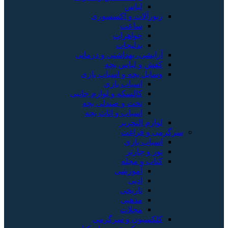
لباس
زیورآلات و اکسسوری
ساعت
جواهرات
بدلیجات
آرایشی، بهداشتی و درمانی
کفش و لباس بچه
وسایل بچه و اسباب بازی
اسباب بازی
کالسکه و لوازم جانبی
تخت و صندلی بچه
اسباب و اثاث بچه
لوازم التحریر
سرگرمی و فراغت
اسباب‌ بازی
تور و چارتر
کتاب و مجله
آموزشی
ادبی
تاریخی
مذهبی
مجلات
کلکسیون و سرگرمی