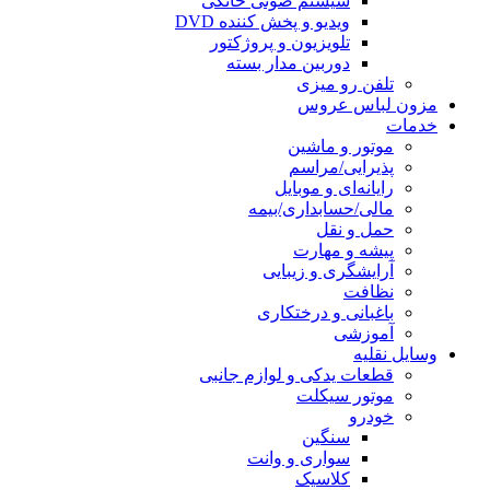
سیستم صوتی خانگی
ویدیو و پخش کننده DVD
تلویزیون و پروژکتور
دوربین مدار بسته
تلفن رو میزی
مزون لباس عروس
خدمات
موتور و ماشین
پذیرایی/مراسم
رایانه‌ای و موبایل
مالی/حسابداری/بیمه
حمل و نقل
پیشه و مهارت
آرایشگری و زیبایی
نظافت
باغبانی و درختکاری
آموزشی
وسایل نقلیه
قطعات یدکی و لوازم جانبی
موتور سیکلت
خودرو
سنگین
سواری و وانت
کلاسیک