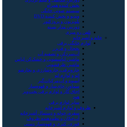
پخش کننده همراه
سیستم صوتی خانگی
ویدیو و پخش کننده DVD
تلویزیون و پروژکتور
دوربین مدار بسته
تلفن رو میزی
خانه و آشپزخانه
لوازم خانگی برقی
یخچال و فریزر
آب‌سردکن و تصفیه آب
ماشین لباسشویی و خشک‌کن لباس
ماشین ظرفشویی
جاروبرقی، جاروشارژی و بخارشو
اتو و لوازم اتو
آبمیوه و آب‌مرکبات‌گیر
سماور، چای‌ساز و قهوه‌ساز
اجاق گاز و لوازم برقی پخت‌وپز
هود
سایر لوازم برقی
ظروف و لوازم آشپزخانه
سفره، حوله و دستمال آشپزخانه
آب‌چکان و نظم‌دهنده ظروف
قوری، کتری و قهوه‌ساز دستی