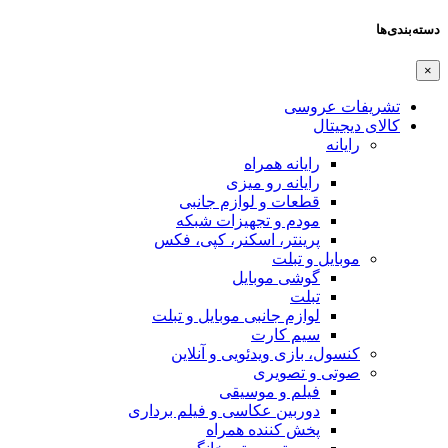
دسته‌بندی‌ها
×
تشریفات عروسی
کالای دیجیتال
رایانه
رایانه همراه
رایانه رو میزی
قطعات و لوازم جانبی
مودم و تجهیزات شبکه
پرینتر، اسکنر، کپی، فکس
موبایل و تبلت
گوشی موبایل
تبلت
لوازم جانبی موبایل و تبلت
سیم کارت
کنسول، بازی‌ ویدئویی و آنلاین
صوتی و تصویری
فیلم و موسیقی
دوربین عکاسی و فیلم برداری
پخش کننده همراه