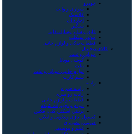
خودرو
سواری و وانت
کلاسیک
اجاره ای
سنگین
قایق و سایر وسایل نقلیه
موتور سیکلت
قطعات یدکی و لوازم جانبی
کالای دیجیتال
موبایل و تبلت
گوشی موبایل
تبلت
لوازم جانبی موبایل و تبلت
سیم کارت
رایانه
رایانه همراه
رایانه رو میزی
قطعات و لوازم جانبی
مودم و تجهیزات شبکه
پرینتر، اسکنر، کپی، فکس
کنسول، بازی‌ ویدئویی و آنلاین
صوتی و تصویری
فیلم و موسیقی
دوربین عکاسی و فیلم برداری