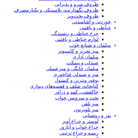
ظروف سرو و پذیرایی
ظروف نگهدارنده، پلاستیکی و یکبارمصرف
ظروف پخت‌وپز
خوردنی و آشامیدنی
خیاطی و بافتنی
چرخ خیاطی و ریسندگی
لوازم خیاطی و بافتنی
مبلمان و صنایع چوب
میز تحریر و کامپیوتر
مبلمان اداری
صندلی و نیمکت
مبلمان خانگی و میزعسلی
میز و صندلی غذاخوری
بوفه، ویترین و کنسول
کتابخانه، شلف و قفسه‌های دیواری
جاکفشی، کمد و دراور
تخت و سرویس خواب
میز تلفن
میز تلویزیون
نور و روشنایی
لوستر و چراغ آویز
چراغ خواب و آباژور
ریسه و چراغ تزئینی