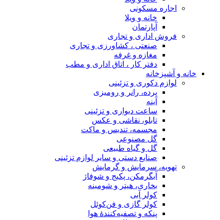
اجاره مسکونی
خانه و ویلا
آپارتمان
فروش اداری و تجاری
صنعتی ، کشاورزی و تجاری
مغازه و غرفه
دفتر کار ، اتاق اداری و مطب
خانه و آشپزخانه
لوازم دکوری و تزئینی
پرده، رانر و رومیزی
آینه
ساعت دیواری و تزئینی
تابلو، نقاشی و عکس
مجسمه، تندیس و ماکت
گل مصنوعی
گل و گیاه طبیعی
صنایع دستی و سایر لوازم تزئینی
تهویه، سرمایش و گرمایش
آبگرمکن، پکیج و شوفاژ
بخاری، هیتر و شومینه
کولر آبی
کولر گازی و فن‌کوئل
پنکه و تصفیه‌کنندهٔ هوا