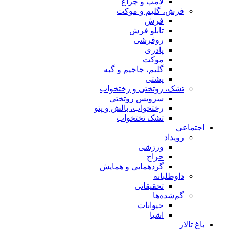
لامپ و چراغ
فرش، گلیم و موکت
فرش
تابلو فرش
روفرشی
پادری
موکت
گلیم، جاجیم و گبه
پشتی
تشک، روتختی و رختخواب
سرویس روتختی
رختخواب، بالش و پتو
تشک تختخواب
اجتماعی
رویداد
ورزشی
حراج
گردهمایی و همایش
داوطلبانه
تحقیقاتی
گم‌شده‌ها
حیوانات
اشیا
باغ تالار