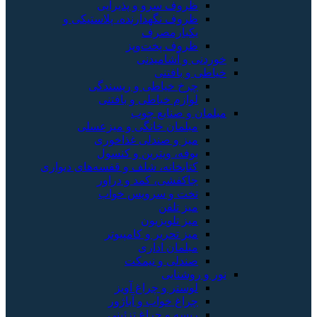
ظروف سرو و پذیرایی
ظروف نگهدارنده، پلاستیکی و
یکبارمصرف
ظروف پخت‌وپز
خوردنی و آشامیدنی
خیاطی و بافتنی
چرخ خیاطی و ریسندگی
لوازم خیاطی و بافتنی
مبلمان و صنایع چوب
مبلمان خانگی و میزعسلی
میز و صندلی غذاخوری
بوفه، ویترین و کنسول
کتابخانه، شلف و قفسه‌های دیواری
جاکفشی، کمد و دراور
تخت و سرویس خواب
میز تلفن
میز تلویزیون
میز تحریر و کامپیوتر
مبلمان اداری
صندلی و نیمکت
نور و روشنایی
لوستر و چراغ آویز
چراغ خواب و آباژور
ریسه و چراغ تزئینی