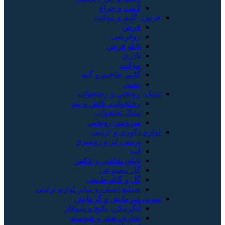
لامپ و چراغ
فرش، گلیم و موکت
فرش
روفرشی
تابلو فرش
پادری
موکت
گلیم، جاجیم و گبه
پشتی
تشک، روتختی و رختخواب
رختخواب، بالش و پتو
تشک تختخواب
سرویس روتختی
لوازم دکوری و تزئینی
پرده، رانر و رومیزی
آینه
تابلو، نقاشی و عکس
گل مصنوعی
گل و گیاه طبیعی
صنایع دستی و سایر لوازم تزئینی
تهویه، سرمایش و گرمایش
آبگرمکن، پکیج و شوفاژ
بخاری، هیتر و شومینه