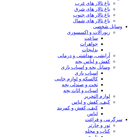
باغ تالار های غرب
باغ تالار های شرق
باغ تالار های جنوب
باغ تالار های شمال
وسایل شخصی
زیورآلات و اکسسوری
ساعت
جواهرات
بدلیجات
آرایشی، بهداشتی و درمانی
کفش و لباس بچه
وسایل بچه و اسباب بازی
اسباب بازی
کالسکه و لوازم جانبی
تخت و صندلی بچه
اسباب و اثاث بچه
لوازم التحریر
کیف، کفش و لباس
کیف، کفش و کمربند
لباس
سرگرمی و فراغت
تور و چارتر
کتاب و مجله
تاریخی