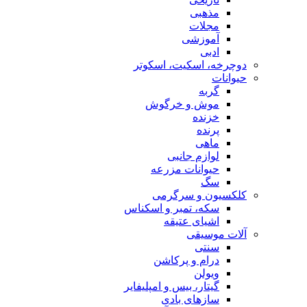
مذهبی
مجلات
آموزشی
ادبی
دوچرخه، اسکیت، اسکوتر
حیوانات
گربه
موش و خرگوش
خزنده
پرنده
ماهی
لوازم جانبی
حیوانات مزرعه
سگ
کلکسیون و سرگرمی
سکه، تمبر و اسکناس
اشیای عتیقه
آلات موسیقی
سنتی
درام و پرکاشن
ویولن
گیتار، بیس و امپلیفایر
سازهای بادی