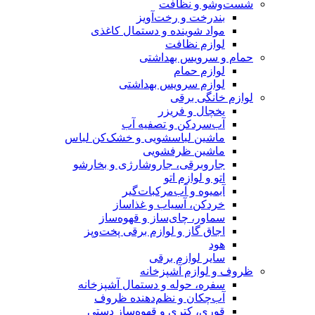
شست‌وشو و نظافت
بندرخت و رخت‌آویز
مواد شوینده و دستمال کاغذی
لوازم نظافت
حمام و سرویس بهداشتی
لوازم حمام
لوازم سرویس بهداشتی
لوازم خانگی برقی
یخچال و فریزر
آب‌سردکن و تصفیه آب
ماشین لباسشویی و خشک‌کن لباس
ماشین ظرفشویی
جاروبرقی، جاروشارژی و بخارشو
اتو و لوازم اتو
آبمیوه و آب‌مرکبات‌گیر
خردکن، آسیاب و غذاساز
سماور، چای‌ساز و قهوه‌ساز
اجاق گاز و لوازم برقی پخت‌وپز
هود
سایر لوازم برقی
ظروف و لوازم آشپزخانه
سفره، حوله و دستمال آشپزخانه
آب‌چکان و نظم‌دهنده ظروف
قوری، کتری و قهوه‌ساز دستی