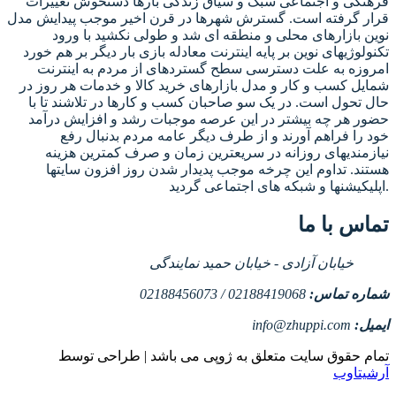
فرهنگی و اجتماعی سبک و سیاق زندگی بارها دستخوش تغییرات
قرار گرفته است. گسترش شهرها در قرن اخیر موجب پیدایش مدل
نوین بازارهای محلی و منطقه ای شد و طولی نکشید با ورود
تکنولوژیهای نوین بر پایه اینترنت معادله بازی بار دیگر بر هم خورد
امروزه به علت دسترسی سطح گستردهای از مردم به اینترنت
شمایل کسب و کار و مدل بازارهای خرید کالا و خدمات هر روز در
حال تحول است. در یک سو صاحبان کسب و کارها در تلاشند تا با
حضور هر چه بیشتر در این عرصه موجبات رشد و افزایش درآمد
خود را فراهم آورند و از طرف دیگر عامه مردم بدنبال رفع
نیازمندیهای روزانه در سریعترین زمان و صرف کمترین هزینه
هستند. تداوم این چرخه موجب پدیدار شدن روز افزون سایتها
اپلیکیشنها و شبکه های اجتماعی گردید.
تماس با ما
خیابان آزادی - خیابان حمید نمایندگی
شماره تماس:
02188419068 / 02188456073
ایمیل:
info@zhuppi.com
تمام حقوق سایت متعلق به ژوپی می باشد | طراحی توسط
آرشیتاوب