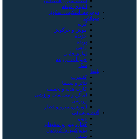
سکه، تمبر و اسکناس
اشیای عتیقه
دوچرخه، اسکیت، اسکوتر
حیوانات
گربه
موش و خرگوش
خزنده
پرنده
ماهی
لوازم جانبی
حیوانات مزرعه
سگ
بلیط
کنسرت
تئاتر و سینما
کارت هدیه و تخفیف
اماکن و مسابقات ورزشی
ورزشی
اتوبوس، مترو و قطار
آلات موسیقی
ویولن
گیتار، بیس و امپلیفایر
پیانو/کیبورد/آکاردئون
سنتی