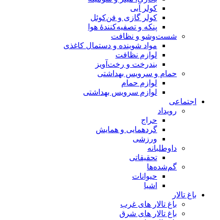
کولر آبی
کولر گازی و فن‌کوئل
پنکه و تصفیه‌کنندهٔ هوا
شست‌وشو و نظافت
مواد شوینده و دستمال کاغذی
لوازم نظافت
بندرخت و رخت‌آویز
حمام و سرویس بهداشتی
لوازم حمام
لوازم سرویس بهداشتی
اجتماعی
رویداد
حراج
گردهمایی و همایش
ورزشی
داوطلبانه
تحقیقاتی
گم‌شده‌ها
حیوانات
اشیا
باغ تالار
باغ تالار های غرب
باغ تالار های شرق