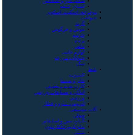
سکه، تمبر و اسکناس
اشیای عتیقه
دوچرخه، اسکیت، اسکوتر
حیوانات
گربه
موش و خرگوش
خزنده
پرنده
ماهی
لوازم جانبی
حیوانات مزرعه
سگ
بلیط
کنسرت
تئاتر و سینما
کارت هدیه و تخفیف
اماکن و مسابقات ورزشی
ورزشی
اتوبوس، مترو و قطار
آلات موسیقی
ویولن
گیتار، بیس و امپلیفایر
پیانو/کیبورد/آکاردئون
سنتی