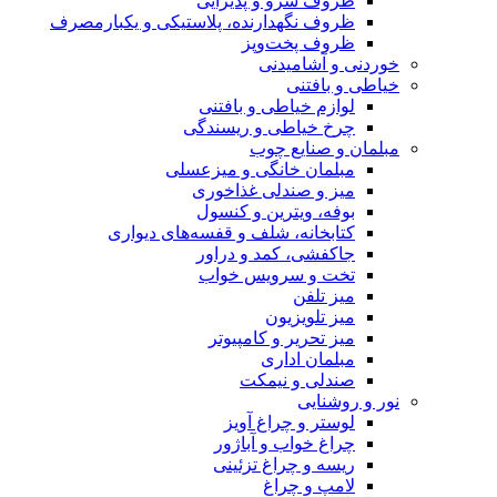
ظروف سرو و پذیرایی
ظروف نگهدارنده، پلاستیکی و یکبارمصرف
ظروف پخت‌وپز
خوردنی و آشامیدنی
خیاطی و بافتنی
لوازم خیاطی و بافتنی
چرخ خیاطی و ریسندگی
مبلمان و صنایع چوب
مبلمان خانگی و میزعسلی
میز و صندلی غذاخوری
بوفه، ویترین و کنسول
کتابخانه، شلف و قفسه‌های دیواری
جاکفشی، کمد و دراور
تخت و سرویس خواب
میز تلفن
میز تلویزیون
میز تحریر و کامپیوتر
مبلمان اداری
صندلی و نیمکت
نور و روشنایی
لوستر و چراغ آویز
چراغ خواب و آباژور
ریسه و چراغ تزئینی
لامپ و چراغ