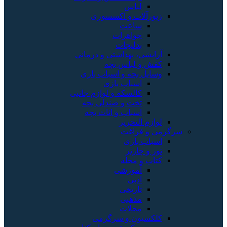
لباس
زیورآلات و اکسسوری
ساعت
جواهرات
بدلیجات
آرایشی، بهداشتی و درمانی
کفش و لباس بچه
وسایل بچه و اسباب بازی
اسباب بازی
کالسکه و لوازم جانبی
تخت و صندلی بچه
اسباب و اثاث بچه
لوازم التحریر
سرگرمی و فراغت
اسباب‌ بازی
تور و چارتر
کتاب و مجله
آموزشی
ادبی
تاریخی
مذهبی
مجلات
کلکسیون و سرگرمی