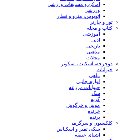
اماکن و مسابقات ورزشی
ورزشی
اتوبوس، مترو و قطار
تور و چارتر
کتاب و مجله
آموزشی
ادبی
تاریخی
مذهبی
مجلات
دوچرخه، اسکیت، اسکوتر
حیوانات
ماهی
لوازم جانبی
حیوانات مزرعه
سگ
گربه
موش و خرگوش
خزنده
پرنده
کلکسیون و سرگرمی
سکه، تمبر و اسکناس
اشیای عتیقه