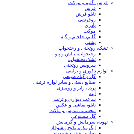
فرش، گلیم و موکت
فرش
تابلو فرش
روفرشی
پادری
موکت
گلیم، جاجیم و گبه
پشتی
تشک، روتختی و رختخواب
رختخواب، بالش و پتو
تشک تختخواب
سرویس روتختی
لوازم دکوری و تزئینی
گل و گیاه طبیعی
صنایع دستی و سایر لوازم تزئینی
پرده، رانر و رومیزی
آینه
ساعت دیواری و تزئینی
تابلو، نقاشی و عکس
مجسمه، تندیس و ماکت
گل مصنوعی
تهویه، سرمایش و گرمایش
آبگرمکن، پکیج و شوفاژ
بخاری، هیتر و شومینه