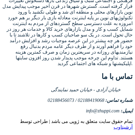
فرهنگی و اجتماعی سبک و سیاق زندگی بارها دستخوش تغییرات
قرار گرفته است. گسترش شهرها در قرن اخیر موجب پیدایش مدل
نوین بازارهای محلی و منطقه ای شد و طولی نکشید با ورود
تکنولوژیهای نوین بر پایه اینترنت معادله بازی بار دیگر بر هم خورد
امروزه به علت دسترسی سطح گستردهای از مردم به اینترنت
شمایل کسب و کار و مدل بازارهای خرید کالا و خدمات هر روز در
حال تحول است. در یک سو صاحبان کسب و کارها در تلاشند تا با
حضور هر چه بیشتر در این عرصه موجبات رشد و افزایش درآمد
خود را فراهم آورند و از طرف دیگر عامه مردم بدنبال رفع
نیازمندیهای روزانه در سریعترین زمان و صرف کمترین هزینه
هستند. تداوم این چرخه موجب پدیدار شدن روز افزون سایتها
اپلیکیشنها و شبکه های اجتماعی گردید.
تماس با ما
خیابان آزادی - خیابان حمید نمایندگی
شماره تماس:
02188419068 / 02188456073
ایمیل:
info@zhuppi.com
تمام حقوق سایت متعلق به ژوپی می باشد | طراحی توسط
آرشیتاوب