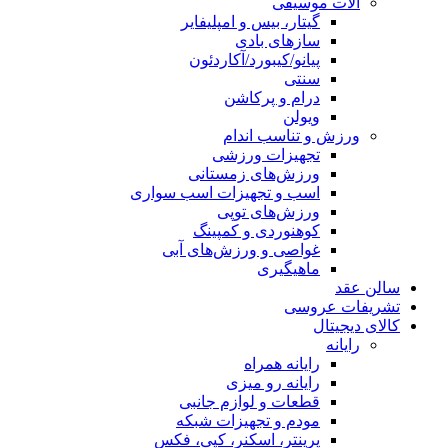
آلات موسیقی
گیتار، بیس و امپلیفایر
سازهای بادی
پیانو/کیبورد/آکاردئون
سنتی
درام و پرکاشن
ویولن
ورزش و تناسب اندام
تجهیزات ورزشی
ورزش‌های زمستانی
اسب و تجهیزات اسب سواری
ورزش‌های توپی
کوهنوردی و کمپینگ
غواصی و ورزش‌های آبی
ماهیگیری
سالن عقد
تشریفات عروسی
کالای دیجیتال
رایانه
رایانه همراه
رایانه رو میزی
قطعات و لوازم جانبی
مودم و تجهیزات شبکه
پرینتر، اسکنر، کپی، فکس