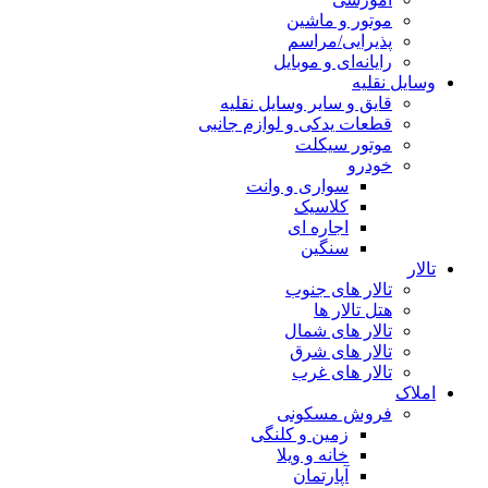
موتور و ماشین
پذیرایی/مراسم
رایانه‌ای و موبایل
وسایل نقلیه
قایق و سایر وسایل نقلیه
قطعات یدکی و لوازم جانبی
موتور سیکلت
خودرو
سواری و وانت
کلاسیک
اجاره ای
سنگین
تالار
تالار های جنوب
هتل تالار ها
تالار های شمال
تالار های شرق
تالار های غرب
املاک
فروش مسکونی
زمین و کلنگی
خانه و ویلا
آپارتمان