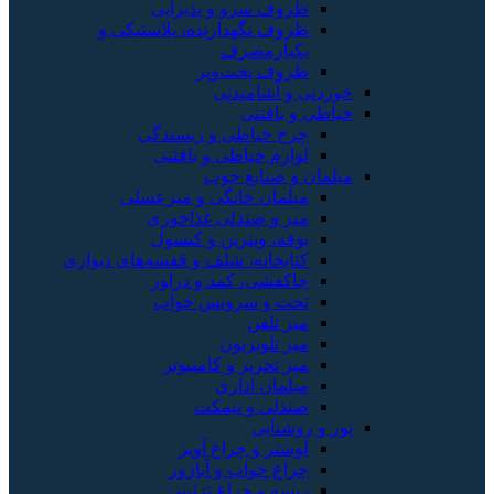
ظروف سرو و پذیرایی
ظروف نگهدارنده، پلاستیکی و
یکبارمصرف
ظروف پخت‌وپز
خوردنی و آشامیدنی
خیاطی و بافتنی
چرخ خیاطی و ریسندگی
لوازم خیاطی و بافتنی
مبلمان و صنایع چوب
مبلمان خانگی و میزعسلی
میز و صندلی غذاخوری
بوفه، ویترین و کنسول
کتابخانه، شلف و قفسه‌های دیواری
جاکفشی، کمد و دراور
تخت و سرویس خواب
میز تلفن
میز تلویزیون
میز تحریر و کامپیوتر
مبلمان اداری
صندلی و نیمکت
نور و روشنایی
لوستر و چراغ آویز
چراغ خواب و آباژور
ریسه و چراغ تزئینی