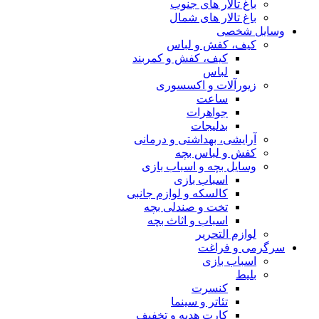
باغ تالار های جنوب
باغ تالار های شمال
وسایل شخصی
کیف، کفش و لباس
کیف، کفش و کمربند
لباس
زیورآلات و اکسسوری
ساعت
جواهرات
بدلیجات
آرایشی، بهداشتی و درمانی
کفش و لباس بچه
وسایل بچه و اسباب بازی
اسباب بازی
کالسکه و لوازم جانبی
تخت و صندلی بچه
اسباب و اثاث بچه
لوازم التحریر
سرگرمی و فراغت
اسباب‌ بازی
بلیط
کنسرت
تئاتر و سینما
کارت هدیه و تخفیف