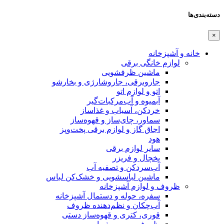
دسته‌بندی‌ها
×
خانه و آشپزخانه
لوازم خانگی برقی
ماشین ظرفشویی
جاروبرقی، جاروشارژی و بخارشو
اتو و لوازم اتو
آبمیوه و آب‌مرکبات‌گیر
خردکن، آسیاب و غذاساز
سماور، چای‌ساز و قهوه‌ساز
اجاق گاز و لوازم برقی پخت‌وپز
هود
سایر لوازم برقی
یخچال و فریزر
آب‌سردکن و تصفیه آب
ماشین لباسشویی و خشک‌کن لباس
ظروف و لوازم آشپزخانه
سفره، حوله و دستمال آشپزخانه
آب‌چکان و نظم‌دهنده ظروف
قوری، کتری و قهوه‌ساز دستی