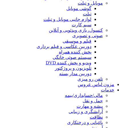
موبایل و تبلت
گوشی موبایل
تبلت
لوازم جانبی موبایل و تبلت
سیم کارت
کنسول، بازی‌ ویدئویی و آنلاین
صوتی و تصویری
فیلم و موسیقی
دوربین عکاسی و فیلم برداری
پخش کننده همراه
سیستم صوتی خانگی
ویدیو و پخش کننده DVD
تلویزیون و پروژکتور
دوربین مدار بسته
تلفن رو میزی
مزون لباس عروس
خدمات
مالی/حسابداری/بیمه
حمل و نقل
پیشه و مهارت
آرایشگری و زیبایی
نظافت
باغبانی و درختکاری
آموزشی