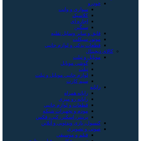
خودرو
سواری و وانت
کلاسیک
اجاره ای
سنگین
قایق و سایر وسایل نقلیه
موتور سیکلت
قطعات یدکی و لوازم جانبی
کالای دیجیتال
موبایل و تبلت
گوشی موبایل
تبلت
لوازم جانبی موبایل و تبلت
سیم کارت
رایانه
رایانه همراه
رایانه رو میزی
قطعات و لوازم جانبی
مودم و تجهیزات شبکه
پرینتر، اسکنر، کپی، فکس
کنسول، بازی‌ ویدئویی و آنلاین
صوتی و تصویری
فیلم و موسیقی
دوربین عکاسی و فیلم برداری