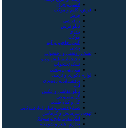
لامپ و چراغ
فرش، گلیم و موکت
فرش
روفرشی
تابلو فرش
پادری
موکت
گلیم، جاجیم و گبه
پشتی
تشک، روتختی و رختخواب
رختخواب، بالش و پتو
تشک تختخواب
سرویس روتختی
لوازم دکوری و تزئینی
پرده، رانر و رومیزی
آینه
تابلو، نقاشی و عکس
گل مصنوعی
گل و گیاه طبیعی
صنایع دستی و سایر لوازم تزئینی
تهویه، سرمایش و گرمایش
آبگرمکن، پکیج و شوفاژ
بخاری، هیتر و شومینه