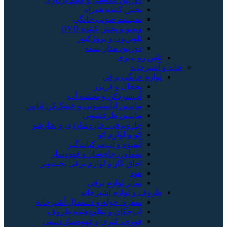
پخش کننده همراه
سیستم صوتی خانگی
ویدیو و پخش کننده DVD
تلویزیون و پروژکتور
دوربین مدار بسته
تلفن رو میزی
خانه و آشپزخانه
لوازم خانگی برقی
یخچال و فریزر
آب‌سردکن و تصفیه آب
ماشین لباسشویی و خشک‌کن لباس
ماشین ظرفشویی
جاروبرقی، جاروشارژی و بخارشو
اتو و لوازم اتو
آبمیوه و آب‌مرکبات‌گیر
سماور، چای‌ساز و قهوه‌ساز
اجاق گاز و لوازم برقی پخت‌وپز
هود
سایر لوازم برقی
ظروف و لوازم آشپزخانه
سفره، حوله و دستمال آشپزخانه
آب‌چکان و نظم‌دهنده ظروف
قوری، کتری و قهوه‌ساز دستی