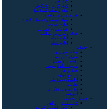
کولر آبی
کولر گازی و فن‌کوئل
پنکه و تصفیه‌کنندهٔ هوا
شست‌وشو و نظافت
مواد شوینده و دستمال کاغذی
لوازم نظافت
بندرخت و رخت‌آویز
حمام و سرویس بهداشتی
لوازم حمام
لوازم حمام
خدمات
موتور و ماشین
پذیرایی/مراسم
رایانه‌ای و موبایل
مالی/حسابداری/بیمه
حمل و نقل
پیشه و مهارت
آرایشگری و زیبایی
نظافت
باغبانی و درختکاری
آموزشی
وسایل شخصی
کیف، کفش و لباس
کیف، کفش و کمربند