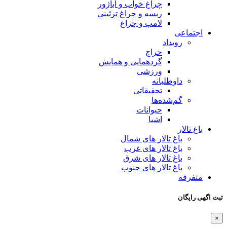
چراغ خواب و آباژور
ریسه و چراغ تزئینی
لامپ و چراغ
اجتماعی
رویداد
حراج
گردهمایی و همایش
ورزشی
داوطلبانه
تحقیقاتی
گم‌شده‌ها
حیوانات
اشیا
باغ تالار
باغ تالار های شمال
باغ تالار های غرب
باغ تالار های شرق
باغ تالار های جنوب
متفرقه
ثبت اگهی رایگان
×