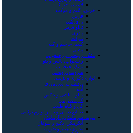
لامپ و چراغ
فرش، گلیم و موکت
فرش
روفرشی
تابلو فرش
پادری
موکت
گلیم، جاجیم و گبه
پشتی
تشک، روتختی و رختخواب
رختخواب، بالش و پتو
تشک تختخواب
سرویس روتختی
لوازم دکوری و تزئینی
پرده، رانر و رومیزی
آینه
تابلو، نقاشی و عکس
گل مصنوعی
گل و گیاه طبیعی
صنایع دستی و سایر لوازم تزئینی
تهویه، سرمایش و گرمایش
آبگرمکن، پکیج و شوفاژ
بخاری، هیتر و شومینه