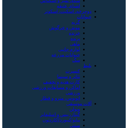
سکه، تمبر و اسکناس
اشیای عتیقه
دوچرخه، اسکیت، اسکوتر
حیوانات
گربه
موش و خرگوش
خزنده
پرنده
ماهی
لوازم جانبی
حیوانات مزرعه
سگ
بلیط
کنسرت
تئاتر و سینما
کارت هدیه و تخفیف
اماکن و مسابقات ورزشی
ورزشی
اتوبوس، مترو و قطار
آلات موسیقی
ویولن
گیتار، بیس و امپلیفایر
پیانو/کیبورد/آکاردئون
سنتی