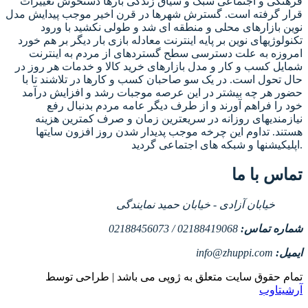
فرهنگی و اجتماعی سبک و سیاق زندگی بارها دستخوش تغییرات
قرار گرفته است. گسترش شهرها در قرن اخیر موجب پیدایش مدل
نوین بازارهای محلی و منطقه ای شد و طولی نکشید با ورود
تکنولوژیهای نوین بر پایه اینترنت معادله بازی بار دیگر بر هم خورد
امروزه به علت دسترسی سطح گستردهای از مردم به اینترنت
شمایل کسب و کار و مدل بازارهای خرید کالا و خدمات هر روز در
حال تحول است. در یک سو صاحبان کسب و کارها در تلاشند تا با
حضور هر چه بیشتر در این عرصه موجبات رشد و افزایش درآمد
خود را فراهم آورند و از طرف دیگر عامه مردم بدنبال رفع
نیازمندیهای روزانه در سریعترین زمان و صرف کمترین هزینه
هستند. تداوم این چرخه موجب پدیدار شدن روز افزون سایتها
اپلیکیشنها و شبکه های اجتماعی گردید.
تماس با ما
خیابان آزادی - خیابان حمید نمایندگی
شماره تماس:
02188419068 / 02188456073
ایمیل:
info@zhuppi.com
تمام حقوق سایت متعلق به ژوپی می باشد | طراحی توسط
آرشیتاوب