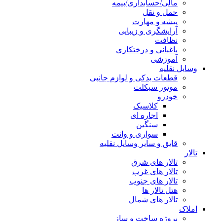
مالی/حسابداری/بیمه
حمل و نقل
پیشه و مهارت
آرایشگری و زیبایی
نظافت
باغبانی و درختکاری
آموزشی
وسایل نقلیه
قطعات یدکی و لوازم جانبی
موتور سیکلت
خودرو
کلاسیک
اجاره ای
سنگین
سواری و وانت
قایق و سایر وسایل نقلیه
تالار
تالار های شرق
تالار های غرب
تالار های جنوب
هتل تالار ها
تالار های شمال
املاک
پروژه ساخت و ساز