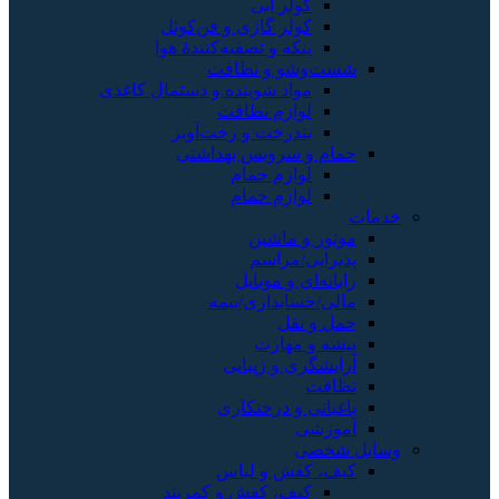
کولر آبی
کولر گازی و فن‌کوئل
پنکه و تصفیه‌کنندهٔ هوا
شست‌وشو و نظافت
مواد شوینده و دستمال کاغذی
لوازم نظافت
بندرخت و رخت‌آویز
حمام و سرویس بهداشتی
لوازم حمام
لوازم حمام
خدمات
موتور و ماشین
پذیرایی/مراسم
رایانه‌ای و موبایل
مالی/حسابداری/بیمه
حمل و نقل
پیشه و مهارت
آرایشگری و زیبایی
نظافت
باغبانی و درختکاری
آموزشی
وسایل شخصی
کیف، کفش و لباس
کیف، کفش و کمربند