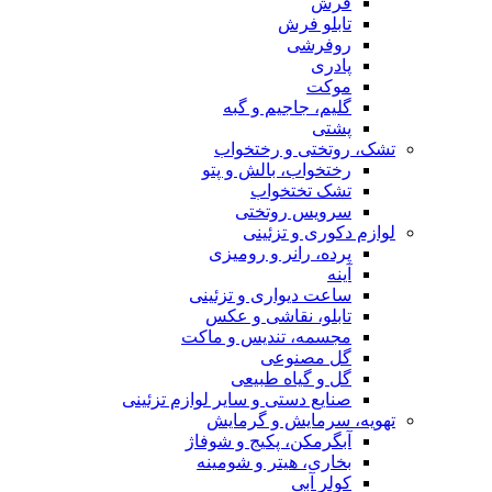
فرش
تابلو فرش
روفرشی
پادری
موکت
گلیم، جاجیم و گبه
پشتی
تشک، روتختی و رختخواب
رختخواب، بالش و پتو
تشک تختخواب
سرویس روتختی
لوازم دکوری و تزئینی
پرده، رانر و رومیزی
آینه
ساعت دیواری و تزئینی
تابلو، نقاشی و عکس
مجسمه، تندیس و ماکت
گل مصنوعی
گل و گیاه طبیعی
صنایع دستی و سایر لوازم تزئینی
تهویه، سرمایش و گرمایش
آبگرمکن، پکیج و شوفاژ
بخاری، هیتر و شومینه
کولر آبی