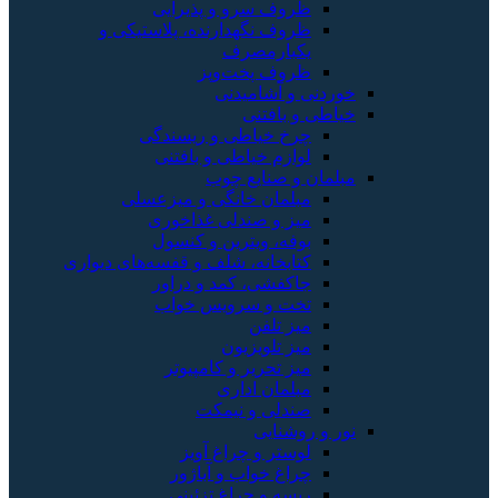
ظروف سرو و پذیرایی
ظروف نگهدارنده، پلاستیکی و
یکبارمصرف
ظروف پخت‌وپز
خوردنی و آشامیدنی
خیاطی و بافتنی
چرخ خیاطی و ریسندگی
لوازم خیاطی و بافتنی
مبلمان و صنایع چوب
مبلمان خانگی و میزعسلی
میز و صندلی غذاخوری
بوفه، ویترین و کنسول
کتابخانه، شلف و قفسه‌های دیواری
جاکفشی، کمد و دراور
تخت و سرویس خواب
میز تلفن
میز تلویزیون
میز تحریر و کامپیوتر
مبلمان اداری
صندلی و نیمکت
نور و روشنایی
لوستر و چراغ آویز
چراغ خواب و آباژور
ریسه و چراغ تزئینی