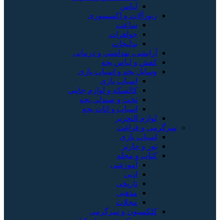
لباس
زیورآلات و اکسسوری
ساعت
جواهرات
بدلیجات
آرایشی، بهداشتی و درمانی
کفش و لباس بچه
وسایل بچه و اسباب بازی
اسباب بازی
کالسکه و لوازم جانبی
تخت و صندلی بچه
اسباب و اثاث بچه
لوازم التحریر
سرگرمی و فراغت
اسباب‌ بازی
تور و چارتر
کتاب و مجله
آموزشی
ادبی
تاریخی
مذهبی
مجلات
کلکسیون و سرگرمی