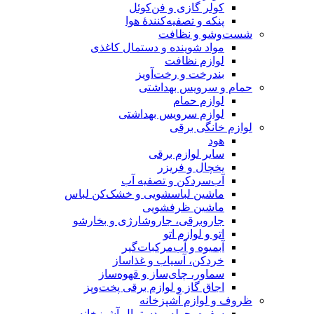
کولر گازی و فن‌کوئل
پنکه و تصفیه‌کنندهٔ هوا
شست‌وشو و نظافت
مواد شوینده و دستمال کاغذی
لوازم نظافت
بندرخت و رخت‌آویز
حمام و سرویس بهداشتی
لوازم حمام
لوازم سرویس بهداشتی
لوازم خانگی برقی
هود
سایر لوازم برقی
یخچال و فریزر
آب‌سردکن و تصفیه آب
ماشین لباسشویی و خشک‌کن لباس
ماشین ظرفشویی
جاروبرقی، جاروشارژی و بخارشو
اتو و لوازم اتو
آبمیوه و آب‌مرکبات‌گیر
خردکن، آسیاب و غذاساز
سماور، چای‌ساز و قهوه‌ساز
اجاق گاز و لوازم برقی پخت‌وپز
ظروف و لوازم آشپزخانه
سفره، حوله و دستمال آشپزخانه