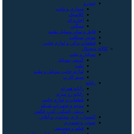
خودرو
سواری و وانت
کلاسیک
اجاره ای
سنگین
قایق و سایر وسایل نقلیه
موتور سیکلت
قطعات یدکی و لوازم جانبی
کالای دیجیتال
موبایل و تبلت
گوشی موبایل
تبلت
لوازم جانبی موبایل و تبلت
سیم کارت
رایانه
رایانه همراه
رایانه رو میزی
قطعات و لوازم جانبی
مودم و تجهیزات شبکه
پرینتر، اسکنر، کپی، فکس
کنسول، بازی‌ ویدئویی و آنلاین
صوتی و تصویری
فیلم و موسیقی
دوربین عکاسی و فیلم برداری