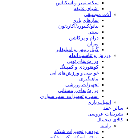
سکه، تمبر و اسکناس
اشیای عتیقه
آلات موسیقی
سازهای بادی
پیانو/کیبورد/آکاردئون
سنتی
درام و پرکاشن
ویولن
گیتار، بیس و امپلیفایر
ورزش و تناسب اندام
ورزش‌های توپی
کوهنوردی و کمپینگ
غواصی و ورزش‌های آبی
ماهیگیری
تجهیزات ورزشی
ورزش‌های زمستانی
اسب و تجهیزات اسب سواری
اسباب‌ بازی
سالن عقد
تشریفات عروسی
کالای دیجیتال
رایانه
مودم و تجهیزات شبکه
پرینتر، اسکنر، کپی، فکس