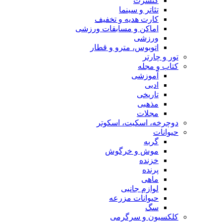
کنسرت
تئاتر و سینما
کارت هدیه و تخفیف
اماکن و مسابقات ورزشی
ورزشی
اتوبوس، مترو و قطار
تور و چارتر
کتاب و مجله
آموزشی
ادبی
تاریخی
مذهبی
مجلات
دوچرخه، اسکیت، اسکوتر
حیوانات
گربه
موش و خرگوش
خزنده
پرنده
ماهی
لوازم جانبی
حیوانات مزرعه
سگ
کلکسیون و سرگرمی