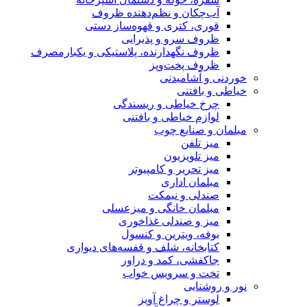
آب‌چکان و نظم‌دهنده ظروف
قوری، کتری و قهوه‌ساز دستی
ظروف سرو و پذیرایی
ظروف نگهدارنده، پلاستیکی و یکبارمصرف
ظروف پخت‌وپز
خوردنی و آشامیدنی
خیاطی و بافتنی
چرخ خیاطی و ریسندگی
لوازم خیاطی و بافتنی
مبلمان و صنایع چوب
میز تلفن
میز تلویزیون
میز تحریر و کامپیوتر
مبلمان اداری
صندلی و نیمکت
مبلمان خانگی و میزعسلی
میز و صندلی غذاخوری
بوفه، ویترین و کنسول
کتابخانه، شلف و قفسه‌های دیواری
جاکفشی، کمد و دراور
تخت و سرویس خواب
نور و روشنایی
لوستر و چراغ آویز