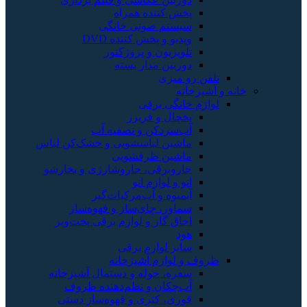
پخش کننده همراه
سیستم صوتی خانگی
ویدیو و پخش کننده DVD
تلویزیون و پروژکتور
دوربین مدار بسته
تلفن رو میزی
خانه و آشپزخانه
لوازم خانگی برقی
یخچال و فریزر
آب‌سردکن و تصفیه آب
ماشین لباسشویی و خشک‌کن لباس
ماشین ظرفشویی
جاروبرقی، جاروشارژی و بخارشو
اتو و لوازم اتو
آبمیوه و آب‌مرکبات‌گیر
سماور، چای‌ساز و قهوه‌ساز
اجاق گاز و لوازم برقی پخت‌وپز
هود
سایر لوازم برقی
ظروف و لوازم آشپزخانه
سفره، حوله و دستمال آشپزخانه
آب‌چکان و نظم‌دهنده ظروف
قوری، کتری و قهوه‌ساز دستی