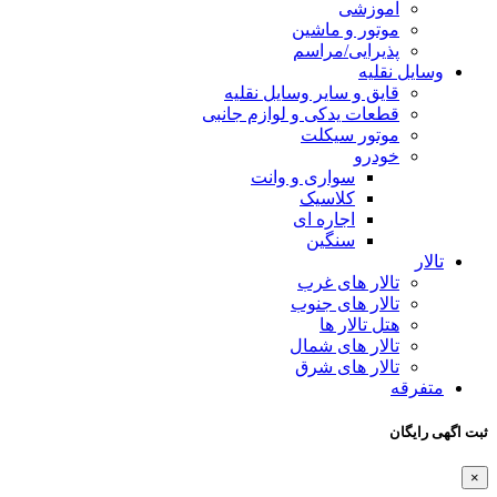
آموزشی
موتور و ماشین
پذیرایی/مراسم
وسایل نقلیه
قایق و سایر وسایل نقلیه
قطعات یدکی و لوازم جانبی
موتور سیکلت
خودرو
سواری و وانت
کلاسیک
اجاره ای
سنگین
تالار
تالار های غرب
تالار های جنوب
هتل تالار ها
تالار های شمال
تالار های شرق
متفرقه
ثبت اگهی رایگان
×