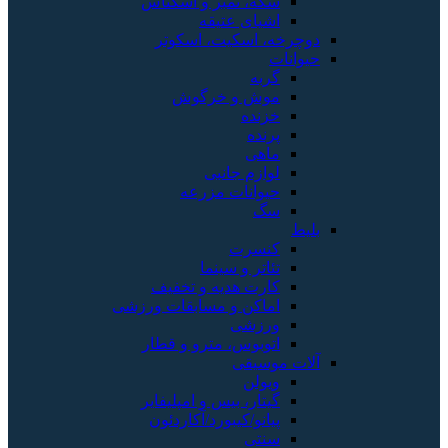
سکه، تمبر و اسکناس
اشیای عتیقه
دوچرخه، اسکیت، اسکوتر
حیوانات
گربه
موش و خرگوش
خزنده
پرنده
ماهی
لوازم جانبی
حیوانات مزرعه
سگ
بلیط
کنسرت
تئاتر و سینما
کارت هدیه و تخفیف
اماکن و مسابقات ورزشی
ورزشی
اتوبوس، مترو و قطار
آلات موسیقی
ویولن
گیتار، بیس و امپلیفایر
پیانو/کیبورد/آکاردئون
سنتی