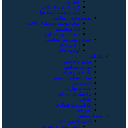
کولر آبی
کولر گازی و فن‌کوئل
پنکه و تصفیه‌کنندهٔ هوا
شست‌وشو و نظافت
مواد شوینده و دستمال کاغذی
لوازم نظافت
بندرخت و رخت‌آویز
حمام و سرویس بهداشتی
لوازم حمام
لوازم حمام
خدمات
موتور و ماشین
پذیرایی/مراسم
رایانه‌ای و موبایل
مالی/حسابداری/بیمه
حمل و نقل
پیشه و مهارت
آرایشگری و زیبایی
نظافت
باغبانی و درختکاری
آموزشی
وسایل شخصی
کیف، کفش و لباس
کیف، کفش و کمربند