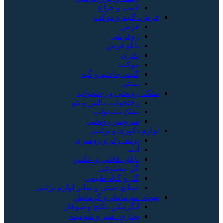
لامپ و چراغ
فرش، گلیم و موکت
فرش
روفرشی
تابلو فرش
پادری
موکت
گلیم، جاجیم و گبه
پشتی
تشک، روتختی و رختخواب
رختخواب، بالش و پتو
تشک تختخواب
سرویس روتختی
لوازم دکوری و تزئینی
پرده، رانر و رومیزی
آینه
تابلو، نقاشی و عکس
گل مصنوعی
گل و گیاه طبیعی
صنایع دستی و سایر لوازم تزئینی
تهویه، سرمایش و گرمایش
آبگرمکن، پکیج و شوفاژ
بخاری، هیتر و شومینه