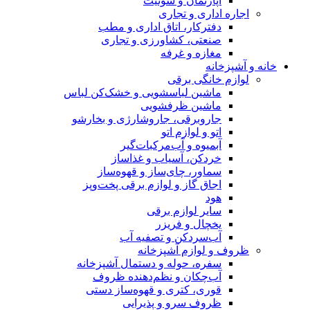
آپارتمان و سوئیت
اجاره اداری و تجاری
دفترکار، اتاق اداری و مطب
صنعتی، کشاورزی و تجاری
مغازه و غرفه
خانه و آشپزخانه
لوازم خانگی برقی
ماشین لباسشویی و خشک‌کن لباس
ماشین ظرفشویی
جاروبرقی، جاروشارژی و بخارشو
اتو و لوازم اتو
آبمیوه و آب‌مرکبات‌گیر
خردکن، آسیاب و غذاساز
سماور، چای‌ساز و قهوه‌ساز
اجاق گاز و لوازم برقی پخت‌وپز
هود
سایر لوازم برقی
یخچال و فریزر
آب‌سردکن و تصفیه آب
ظروف و لوازم آشپزخانه
سفره، حوله و دستمال آشپزخانه
آب‌چکان و نظم‌دهنده ظروف
قوری، کتری و قهوه‌ساز دستی
ظروف سرو و پذیرایی