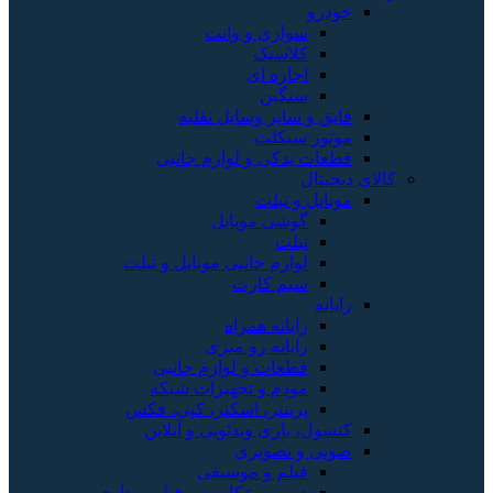
خودرو
سواری و وانت
کلاسیک
اجاره ای
سنگین
قایق و سایر وسایل نقلیه
موتور سیکلت
قطعات یدکی و لوازم جانبی
کالای دیجیتال
موبایل و تبلت
گوشی موبایل
تبلت
لوازم جانبی موبایل و تبلت
سیم کارت
رایانه
رایانه همراه
رایانه رو میزی
قطعات و لوازم جانبی
مودم و تجهیزات شبکه
پرینتر، اسکنر، کپی، فکس
کنسول، بازی‌ ویدئویی و آنلاین
صوتی و تصویری
فیلم و موسیقی
دوربین عکاسی و فیلم برداری