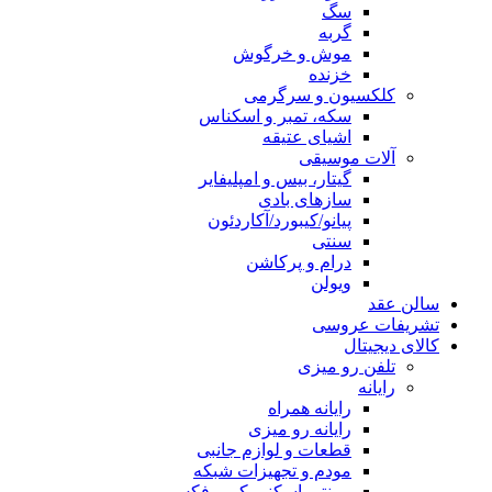
سگ
گربه
موش و خرگوش
خزنده
کلکسیون و سرگرمی
سکه، تمبر و اسکناس
اشیای عتیقه
آلات موسیقی
گیتار، بیس و امپلیفایر
سازهای بادی
پیانو/کیبورد/آکاردئون
سنتی
درام و پرکاشن
ویولن
سالن عقد
تشریفات عروسی
کالای دیجیتال
تلفن رو میزی
رایانه
رایانه همراه
رایانه رو میزی
قطعات و لوازم جانبی
مودم و تجهیزات شبکه
پرینتر، اسکنر، کپی، فکس