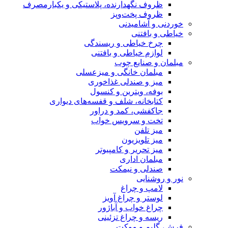
ظروف نگهدارنده، پلاستیکی و یکبارمصرف
ظروف پخت‌وپز
خوردنی و آشامیدنی
خیاطی و بافتنی
چرخ خیاطی و ریسندگی
لوازم خیاطی و بافتنی
مبلمان و صنایع چوب
مبلمان خانگی و میزعسلی
میز و صندلی غذاخوری
بوفه، ویترین و کنسول
کتابخانه، شلف و قفسه‌های دیواری
جاکفشی، کمد و دراور
تخت و سرویس خواب
میز تلفن
میز تلویزیون
میز تحریر و کامپیوتر
مبلمان اداری
صندلی و نیمکت
نور و روشنایی
لامپ و چراغ
لوستر و چراغ آویز
چراغ خواب و آباژور
ریسه و چراغ تزئینی
فرش، گلیم و موکت