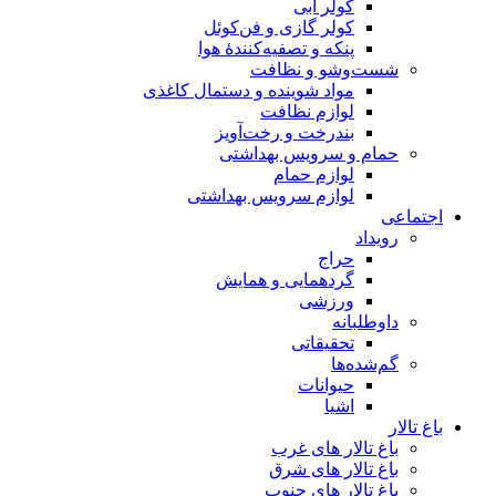
کولر آبی
کولر گازی و فن‌کوئل
پنکه و تصفیه‌کنندهٔ هوا
شست‌وشو و نظافت
مواد شوینده و دستمال کاغذی
لوازم نظافت
بندرخت و رخت‌آویز
حمام و سرویس بهداشتی
لوازم حمام
لوازم سرویس بهداشتی
اجتماعی
رویداد
حراج
گردهمایی و همایش
ورزشی
داوطلبانه
تحقیقاتی
گم‌شده‌ها
حیوانات
اشیا
باغ تالار
باغ تالار های غرب
باغ تالار های شرق
باغ تالار های جنوب