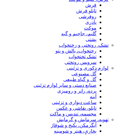
فرش
تابلو فرش
روفرشی
پادری
موکت
گلیم، جاجیم و گبه
پشتی
تشک، روتختی و رختخواب
رختخواب، بالش و پتو
تشک تختخواب
سرویس روتختی
لوازم دکوری و تزئینی
گل مصنوعی
گل و گیاه طبیعی
صنایع دستی و سایر لوازم تزئینی
پرده، رانر و رومیزی
آینه
ساعت دیواری و تزئینی
تابلو، نقاشی و عکس
مجسمه، تندیس و ماکت
تهویه، سرمایش و گرمایش
آبگرمکن، پکیج و شوفاژ
بخاری، هیتر و شومینه