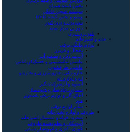
پخش کننده همراه
سیستم صوتی خانگی
ویدیو و پخش کننده DVD
تلویزیون و پروژکتور
دوربین مدار بسته
تلفن رو میزی
خانه و آشپزخانه
لوازم خانگی برقی
یخچال و فریزر
آب‌سردکن و تصفیه آب
ماشین لباسشویی و خشک‌کن لباس
ماشین ظرفشویی
جاروبرقی، جاروشارژی و بخارشو
اتو و لوازم اتو
آبمیوه و آب‌مرکبات‌گیر
سماور، چای‌ساز و قهوه‌ساز
اجاق گاز و لوازم برقی پخت‌وپز
هود
سایر لوازم برقی
ظروف و لوازم آشپزخانه
سفره، حوله و دستمال آشپزخانه
آب‌چکان و نظم‌دهنده ظروف
قوری، کتری و قهوه‌ساز دستی