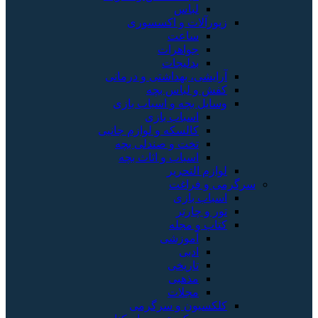
لباس
زیورآلات و اکسسوری
ساعت
جواهرات
بدلیجات
آرایشی، بهداشتی و درمانی
کفش و لباس بچه
وسایل بچه و اسباب بازی
اسباب بازی
کالسکه و لوازم جانبی
تخت و صندلی بچه
اسباب و اثاث بچه
لوازم التحریر
سرگرمی و فراغت
اسباب‌ بازی
تور و چارتر
کتاب و مجله
آموزشی
ادبی
تاریخی
مذهبی
مجلات
کلکسیون و سرگرمی