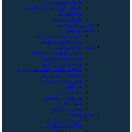
ظروف سرو و پذیرایی
ظروف نگهدارنده، پلاستیکی و
یکبارمصرف
ظروف پخت‌وپز
خوردنی و آشامیدنی
خیاطی و بافتنی
چرخ خیاطی و ریسندگی
لوازم خیاطی و بافتنی
مبلمان و صنایع چوب
مبلمان خانگی و میزعسلی
میز و صندلی غذاخوری
بوفه، ویترین و کنسول
کتابخانه، شلف و قفسه‌های دیواری
جاکفشی، کمد و دراور
تخت و سرویس خواب
میز تلفن
میز تلویزیون
میز تحریر و کامپیوتر
مبلمان اداری
صندلی و نیمکت
نور و روشنایی
لوستر و چراغ آویز
چراغ خواب و آباژور
ریسه و چراغ تزئینی