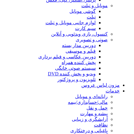
موبایل و تبلت
گوشی موبایل
تبلت
لوازم جانبی موبایل و تبلت
سیم کارت
کنسول، بازی‌ ویدئویی و آنلاین
صوتی و تصویری
دوربین مدار بسته
فیلم و موسیقی
دوربین عکاسی و فیلم برداری
پخش کننده همراه
سیستم صوتی خانگی
ویدیو و پخش کننده DVD
تلویزیون و پروژکتور
مزون لباس عروس
خدمات
رایانه‌ای و موبایل
مالی/حسابداری/بیمه
حمل و نقل
پیشه و مهارت
آرایشگری و زیبایی
نظافت
باغبانی و درختکاری