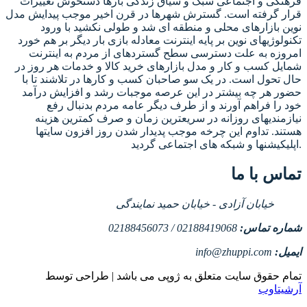
فرهنگی و اجتماعی سبک و سیاق زندگی بارها دستخوش تغییرات
قرار گرفته است. گسترش شهرها در قرن اخیر موجب پیدایش مدل
نوین بازارهای محلی و منطقه ای شد و طولی نکشید با ورود
تکنولوژیهای نوین بر پایه اینترنت معادله بازی بار دیگر بر هم خورد
امروزه به علت دسترسی سطح گستردهای از مردم به اینترنت
شمایل کسب و کار و مدل بازارهای خرید کالا و خدمات هر روز در
حال تحول است. در یک سو صاحبان کسب و کارها در تلاشند تا با
حضور هر چه بیشتر در این عرصه موجبات رشد و افزایش درآمد
خود را فراهم آورند و از طرف دیگر عامه مردم بدنبال رفع
نیازمندیهای روزانه در سریعترین زمان و صرف کمترین هزینه
هستند. تداوم این چرخه موجب پدیدار شدن روز افزون سایتها
اپلیکیشنها و شبکه های اجتماعی گردید.
تماس با ما
خیابان آزادی - خیابان حمید نمایندگی
شماره تماس:
02188419068 / 02188456073
ایمیل:
info@zhuppi.com
تمام حقوق سایت متعلق به ژوپی می باشد | طراحی توسط
آرشیتاوب