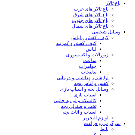
باغ تالار
باغ تالار های غرب
باغ تالار های شرق
باغ تالار های جنوب
باغ تالار های شمال
وسایل شخصی
کیف، کفش و لباس
کیف، کفش و کمربند
لباس
زیورآلات و اکسسوری
ساعت
جواهرات
بدلیجات
آرایشی، بهداشتی و درمانی
کفش و لباس بچه
وسایل بچه و اسباب بازی
اسباب بازی
کالسکه و لوازم جانبی
تخت و صندلی بچه
اسباب و اثاث بچه
لوازم التحریر
سرگرمی و فراغت
بلیط
کنسرت