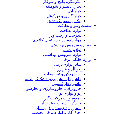
آبگرمکن، پکیج و شوفاژ
بخاری، هیتر و شومینه
کولر آبی
کولر گازی و فن‌کوئل
پنکه و تصفیه‌کنندهٔ هوا
شست‌وشو و نظافت
لوازم نظافت
بندرخت و رخت‌آویز
مواد شوینده و دستمال کاغذی
حمام و سرویس بهداشتی
لوازم حمام
لوازم سرویس بهداشتی
لوازم خانگی برقی
سایر لوازم برقی
یخچال و فریزر
آب‌سردکن و تصفیه آب
ماشین لباسشویی و خشک‌کن لباس
ماشین ظرفشویی
جاروبرقی، جاروشارژی و بخارشو
اتو و لوازم اتو
آبمیوه و آب‌مرکبات‌گیر
خردکن، آسیاب و غذاساز
سماور، چای‌ساز و قهوه‌ساز
اجاق گاز و لوازم برقی پخت‌وپز