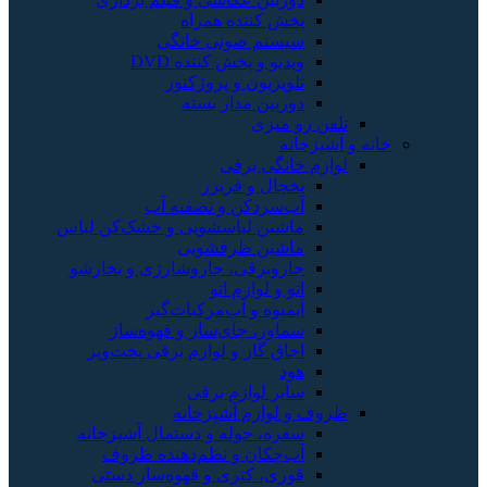
پخش کننده همراه
سیستم صوتی خانگی
ویدیو و پخش کننده DVD
تلویزیون و پروژکتور
دوربین مدار بسته
تلفن رو میزی
خانه و آشپزخانه
لوازم خانگی برقی
یخچال و فریزر
آب‌سردکن و تصفیه آب
ماشین لباسشویی و خشک‌کن لباس
ماشین ظرفشویی
جاروبرقی، جاروشارژی و بخارشو
اتو و لوازم اتو
آبمیوه و آب‌مرکبات‌گیر
سماور، چای‌ساز و قهوه‌ساز
اجاق گاز و لوازم برقی پخت‌وپز
هود
سایر لوازم برقی
ظروف و لوازم آشپزخانه
سفره، حوله و دستمال آشپزخانه
آب‌چکان و نظم‌دهنده ظروف
قوری، کتری و قهوه‌ساز دستی