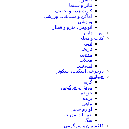
تئاتر و سینما
کارت هدیه و تخفیف
اماکن و مسابقات ورزشی
ورزشی
اتوبوس، مترو و قطار
تور و چارتر
کتاب و مجله
ادبی
تاریخی
مذهبی
مجلات
آموزشی
دوچرخه، اسکیت، اسکوتر
حیوانات
گربه
موش و خرگوش
خزنده
پرنده
ماهی
لوازم جانبی
حیوانات مزرعه
سگ
کلکسیون و سرگرمی