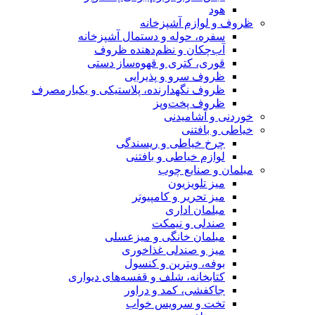
هود
ظروف و لوازم آشپزخانه
سفره، حوله و دستمال آشپزخانه
آب‌چکان و نظم‌دهنده ظروف
قوری، کتری و قهوه‌ساز دستی
ظروف سرو و پذیرایی
ظروف نگهدارنده، پلاستیکی و یکبارمصرف
ظروف پخت‌وپز
خوردنی و آشامیدنی
خیاطی و بافتنی
چرخ خیاطی و ریسندگی
لوازم خیاطی و بافتنی
مبلمان و صنایع چوب
میز تلویزیون
میز تحریر و کامپیوتر
مبلمان اداری
صندلی و نیمکت
مبلمان خانگی و میزعسلی
میز و صندلی غذاخوری
بوفه، ویترین و کنسول
کتابخانه، شلف و قفسه‌های دیواری
جاکفشی، کمد و دراور
تخت و سرویس خواب