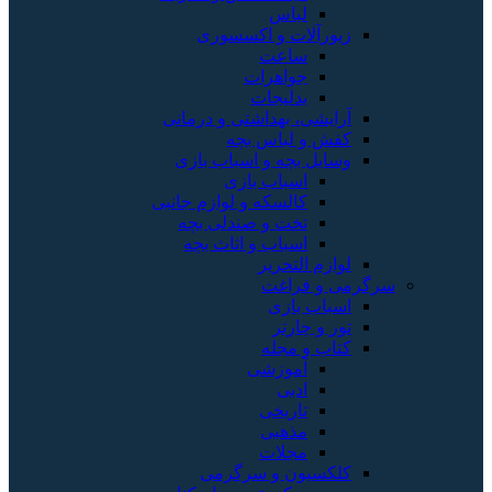
لباس
زیورآلات و اکسسوری
ساعت
جواهرات
بدلیجات
آرایشی، بهداشتی و درمانی
کفش و لباس بچه
وسایل بچه و اسباب بازی
اسباب بازی
کالسکه و لوازم جانبی
تخت و صندلی بچه
اسباب و اثاث بچه
لوازم التحریر
سرگرمی و فراغت
اسباب‌ بازی
تور و چارتر
کتاب و مجله
آموزشی
ادبی
تاریخی
مذهبی
مجلات
کلکسیون و سرگرمی