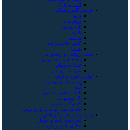
لامپ و چراغ
فرش، گلیم و موکت
فرش
روفرشی
تابلو فرش
پادری
موکت
گلیم، جاجیم و گبه
پشتی
تشک، روتختی و رختخواب
رختخواب، بالش و پتو
تشک تختخواب
سرویس روتختی
لوازم دکوری و تزئینی
پرده، رانر و رومیزی
آینه
تابلو، نقاشی و عکس
گل مصنوعی
گل و گیاه طبیعی
صنایع دستی و سایر لوازم تزئینی
تهویه، سرمایش و گرمایش
آبگرمکن، پکیج و شوفاژ
بخاری، هیتر و شومینه