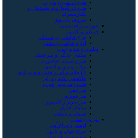
ظروف سرو و پذیرایی
ظروف نگهدارنده، پلاستیکی و
یکبارمصرف
ظروف پخت‌وپز
خوردنی و آشامیدنی
خیاطی و بافتنی
چرخ خیاطی و ریسندگی
لوازم خیاطی و بافتنی
مبلمان و صنایع چوب
مبلمان خانگی و میزعسلی
میز و صندلی غذاخوری
بوفه، ویترین و کنسول
کتابخانه، شلف و قفسه‌های دیواری
جاکفشی، کمد و دراور
تخت و سرویس خواب
میز تلفن
میز تلویزیون
میز تحریر و کامپیوتر
مبلمان اداری
صندلی و نیمکت
نور و روشنایی
لوستر و چراغ آویز
چراغ خواب و آباژور
ریسه و چراغ تزئینی