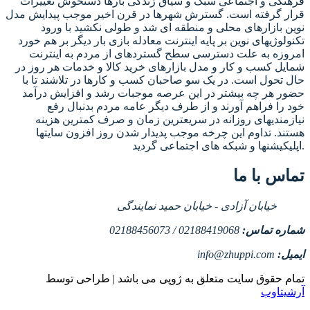
فرهنگی و اجتماعی سبک و سیاق زندگی بارها دستخوش تغییرات
قرار گرفته است. گسترش شهرها در قرن اخیر موجب پیدایش مدل
نوین بازارهای محلی و منطقه ای شد و طولی نکشید با ورود
تکنولوژیهای نوین بر پایه اینترنت معادله بازی بار دیگر بر هم خورد
امروزه به علت دسترسی سطح گستردهای از مردم به اینترنت
شمایل کسب و کار و مدل بازارهای خرید کالا و خدمات هر روز در
حال تحول است. در یک سو صاحبان کسب و کارها در تلاشند تا با
حضور هر چه بیشتر در این عرصه موجبات رشد و افزایش درآمد
خود را فراهم آورند و از طرف دیگر عامه مردم بدنبال رفع
نیازمندیهای روزانه در سریعترین زمان و صرف کمترین هزینه
هستند. تداوم این چرخه موجب پدیدار شدن روز افزون سایتها
اپلیکیشنها و شبکه های اجتماعی گردید.
تماس با ما
خیابان آزادی - خیابان حمید نمایندگی
شماره تماس:
02188419068 / 02188456073
ایمیل:
info@zhuppi.com
تمام حقوق سایت متعلق به ژوپی می باشد | طراحی توسط
آرشیتاوب