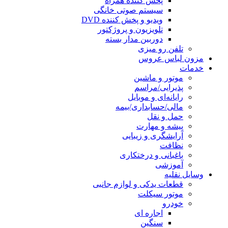
پخش کننده همراه
سیستم صوتی خانگی
ویدیو و پخش کننده DVD
تلویزیون و پروژکتور
دوربین مدار بسته
تلفن رو میزی
مزون لباس عروس
خدمات
موتور و ماشین
پذیرایی/مراسم
رایانه‌ای و موبایل
مالی/حسابداری/بیمه
حمل و نقل
پیشه و مهارت
آرایشگری و زیبایی
نظافت
باغبانی و درختکاری
آموزشی
وسایل نقلیه
قطعات یدکی و لوازم جانبی
موتور سیکلت
خودرو
اجاره ای
سنگین