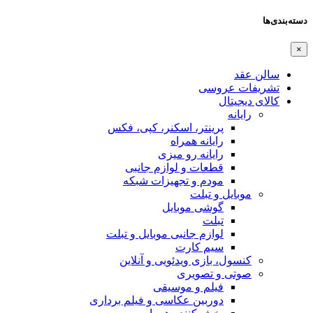
دسته‌بندی‌ها
×
سالن عقد
تشریفات عروسی
کالای دیجیتال
رایانه
پرینتر، اسکنر، کپی، فکس
رایانه همراه
رایانه رو میزی
قطعات و لوازم جانبی
مودم و تجهیزات شبکه
موبایل و تبلت
گوشی موبایل
تبلت
لوازم جانبی موبایل و تبلت
سیم کارت
کنسول، بازی‌ ویدئویی و آنلاین
صوتی و تصویری
فیلم و موسیقی
دوربین عکاسی و فیلم برداری