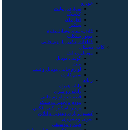
خودرو
سواری و وانت
کلاسیک
اجاره ای
سنگین
قایق و سایر وسایل نقلیه
موتور سیکلت
قطعات یدکی و لوازم جانبی
کالای دیجیتال
موبایل و تبلت
گوشی موبایل
تبلت
لوازم جانبی موبایل و تبلت
سیم کارت
رایانه
رایانه همراه
رایانه رو میزی
قطعات و لوازم جانبی
مودم و تجهیزات شبکه
پرینتر، اسکنر، کپی، فکس
کنسول، بازی‌ ویدئویی و آنلاین
صوتی و تصویری
فیلم و موسیقی
دوربین عکاسی و فیلم برداری