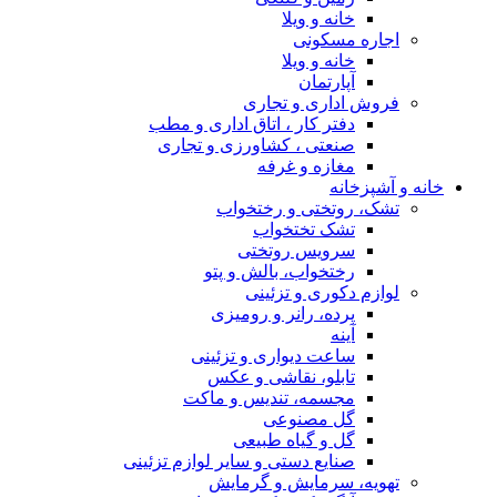
خانه و ویلا
اجاره مسکونی
خانه و ویلا
آپارتمان
فروش اداری و تجاری
دفتر کار ، اتاق اداری و مطب
صنعتی ، کشاورزی و تجاری
مغازه و غرفه
خانه و آشپزخانه
تشک، روتختی و رختخواب
تشک تختخواب
سرویس روتختی
رختخواب، بالش و پتو
لوازم دکوری و تزئینی
پرده، رانر و رومیزی
آینه
ساعت دیواری و تزئینی
تابلو، نقاشی و عکس
مجسمه، تندیس و ماکت
گل مصنوعی
گل و گیاه طبیعی
صنایع دستی و سایر لوازم تزئینی
تهویه، سرمایش و گرمایش