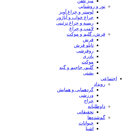
میز تلفن
نور و روشنایی
لوستر و چراغ آویز
چراغ خواب و آباژور
ریسه و چراغ تزئینی
لامپ و چراغ
فرش، گلیم و موکت
فرش
تابلو فرش
روفرشی
پادری
موکت
گلیم، جاجیم و گبه
پشتی
اجتماعی
رویداد
گردهمایی و همایش
ورزشی
حراج
داوطلبانه
تحقیقاتی
گم‌شده‌ها
حیوانات
اشیا