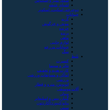
سکه، تمبر و اسکناس
اشیای عتیقه
دوچرخه، اسکیت، اسکوتر
حیوانات
گربه
موش و خرگوش
خزنده
پرنده
ماهی
لوازم جانبی
حیوانات مزرعه
سگ
بلیط
کنسرت
تئاتر و سینما
کارت هدیه و تخفیف
اماکن و مسابقات ورزشی
ورزشی
اتوبوس، مترو و قطار
آلات موسیقی
ویولن
گیتار، بیس و امپلیفایر
پیانو/کیبورد/آکاردئون
سنتی