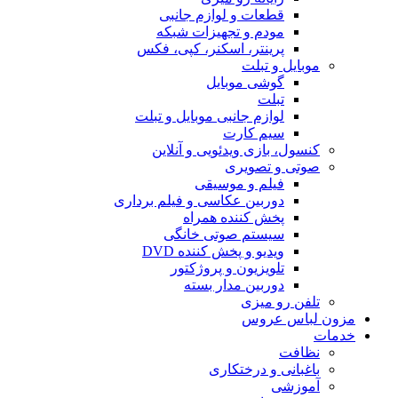
قطعات و لوازم جانبی
مودم و تجهیزات شبکه
پرینتر، اسکنر، کپی، فکس
موبایل و تبلت
گوشی موبایل
تبلت
لوازم جانبی موبایل و تبلت
سیم کارت
کنسول، بازی‌ ویدئویی و آنلاین
صوتی و تصویری
فیلم و موسیقی
دوربین عکاسی و فیلم برداری
پخش کننده همراه
سیستم صوتی خانگی
ویدیو و پخش کننده DVD
تلویزیون و پروژکتور
دوربین مدار بسته
تلفن رو میزی
مزون لباس عروس
خدمات
نظافت
باغبانی و درختکاری
آموزشی