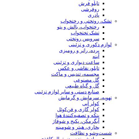
تابلو فرش
روفرشی
پادری
تشک، روتختی و رختخواب
رختخواب، بالش و پتو
تشک تختخواب
سرویس روتختی
لوازم دکوری و تزئینی
پرده، رانر و رومیزی
آینه
ساعت دیواری و تزئینی
تابلو، نقاشی و عکس
مجسمه، تندیس و ماکت
گل مصنوعی
گل و گیاه طبیعی
صنایع دستی و سایر لوازم تزئینی
تهویه، سرمایش و گرمایش
کولر آبی
کولر گازی و فن‌کوئل
پنکه و تصفیه‌کنندهٔ هوا
آبگرمکن، پکیج و شوفاژ
بخاری، هیتر و شومینه
شست‌وشو و نظافت
مواد شوینده و دستمال کاغذی