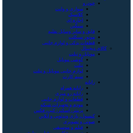
خودرو
سواری و وانت
کلاسیک
اجاره ای
سنگین
قایق و سایر وسایل نقلیه
موتور سیکلت
قطعات یدکی و لوازم جانبی
کالای دیجیتال
موبایل و تبلت
گوشی موبایل
تبلت
لوازم جانبی موبایل و تبلت
سیم کارت
رایانه
رایانه همراه
رایانه رو میزی
قطعات و لوازم جانبی
مودم و تجهیزات شبکه
پرینتر، اسکنر، کپی، فکس
کنسول، بازی‌ ویدئویی و آنلاین
صوتی و تصویری
فیلم و موسیقی
دوربین عکاسی و فیلم برداری