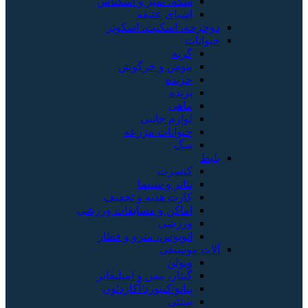
سکه، تمبر و اسکناس
اشیای عتیقه
دوچرخه، اسکیت، اسکوتر
حیوانات
گربه
موش و خرگوش
خزنده
پرنده
ماهی
لوازم جانبی
حیوانات مزرعه
سگ
بلیط
کنسرت
تئاتر و سینما
کارت هدیه و تخفیف
اماکن و مسابقات ورزشی
ورزشی
اتوبوس، مترو و قطار
آلات موسیقی
ویولن
گیتار، بیس و امپلیفایر
پیانو/کیبورد/آکاردئون
سنتی