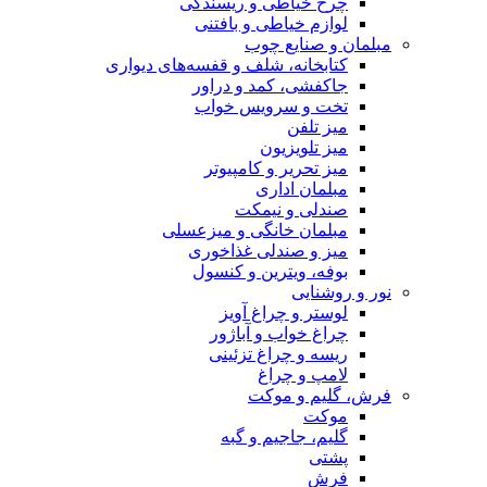
چرخ خیاطی و ریسندگی
لوازم خیاطی و بافتنی
مبلمان و صنایع چوب
کتابخانه، شلف و قفسه‌های دیواری
جاکفشی، کمد و دراور
تخت و سرویس خواب
میز تلفن
میز تلویزیون
میز تحریر و کامپیوتر
مبلمان اداری
صندلی و نیمکت
مبلمان خانگی و میزعسلی
میز و صندلی غذاخوری
بوفه، ویترین و کنسول
نور و روشنایی
لوستر و چراغ آویز
چراغ خواب و آباژور
ریسه و چراغ تزئینی
لامپ و چراغ
فرش، گلیم و موکت
موکت
گلیم، جاجیم و گبه
پشتی
فرش