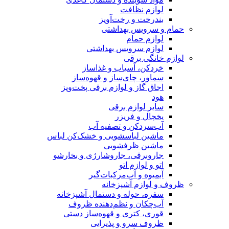
لوازم نظافت
بندرخت و رخت‌آویز
حمام و سرویس بهداشتی
لوازم حمام
لوازم سرویس بهداشتی
لوازم خانگی برقی
خردکن، آسیاب و غذاساز
سماور، چای‌ساز و قهوه‌ساز
اجاق گاز و لوازم برقی پخت‌وپز
هود
سایر لوازم برقی
یخچال و فریزر
آب‌سردکن و تصفیه آب
ماشین لباسشویی و خشک‌کن لباس
ماشین ظرفشویی
جاروبرقی، جاروشارژی و بخارشو
اتو و لوازم اتو
آبمیوه و آب‌مرکبات‌گیر
ظروف و لوازم آشپزخانه
سفره، حوله و دستمال آشپزخانه
آب‌چکان و نظم‌دهنده ظروف
قوری، کتری و قهوه‌ساز دستی
ظروف سرو و پذیرایی