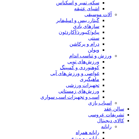
سکه، تمبر و اسکناس
اشیای عتیقه
آلات موسیقی
گیتار، بیس و امپلیفایر
سازهای بادی
پیانو/کیبورد/آکاردئون
سنتی
درام و پرکاشن
ویولن
ورزش و تناسب اندام
ورزش‌های توپی
کوهنوردی و کمپینگ
غواصی و ورزش‌های آبی
ماهیگیری
تجهیزات ورزشی
ورزش‌های زمستانی
اسب و تجهیزات اسب سواری
اسباب‌ بازی
سالن عقد
تشریفات عروسی
کالای دیجیتال
رایانه
رایانه همراه
رایانه رو میزی