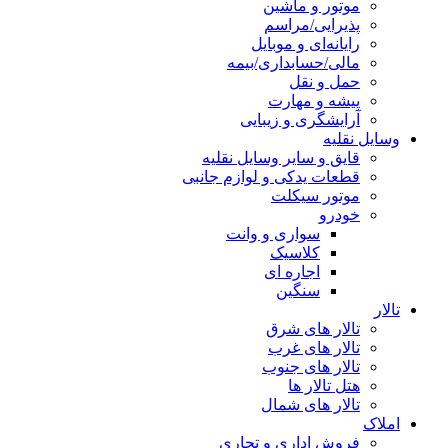
موتور و ماشین
پذیرایی/مراسم
رایانه‌ای و موبایل
مالی/حسابداری/بیمه
حمل و نقل
پیشه و مهارت
آرایشگری و زیبایی
وسایل نقلیه
قایق و سایر وسایل نقلیه
قطعات یدکی و لوازم جانبی
موتور سیکلت
خودرو
سواری و وانت
کلاسیک
اجاره ای
سنگین
تالار
تالار های شرق
تالار های غرب
تالار های جنوب
هتل تالار ها
تالار های شمال
املاک
فروش اداری و تجاری