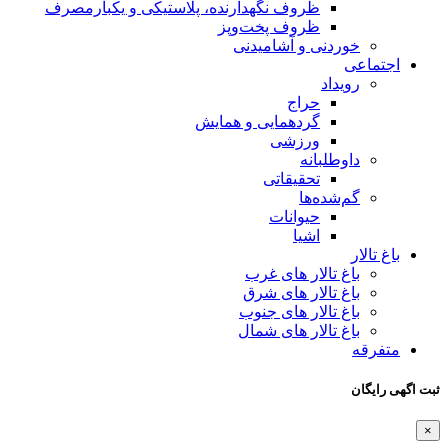
ظروف نگهدارنده، پلاستیکی و یکبارمصرف
ظروف پخت‌وپز
خوردنی و آشامیدنی
اجتماعی
رویداد
حراج
گردهمایی و همایش
ورزشی
داوطلبانه
تحقیقاتی
گم‌شده‌ها
حیوانات
اشیا
باغ تالار
باغ تالار های غرب
باغ تالار های شرق
باغ تالار های جنوب
باغ تالار های شمال
متفرقه
ثبت اگهی رایگان
×