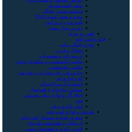
پخش کننده همراه
سیستم صوتی خانگی
ویدیو و پخش کننده DVD
تلویزیون و پروژکتور
دوربین مدار بسته
تلفن رو میزی
خانه و آشپزخانه
لوازم خانگی برقی
یخچال و فریزر
آب‌سردکن و تصفیه آب
ماشین لباسشویی و خشک‌کن لباس
ماشین ظرفشویی
جاروبرقی، جاروشارژی و بخارشو
اتو و لوازم اتو
آبمیوه و آب‌مرکبات‌گیر
سماور، چای‌ساز و قهوه‌ساز
اجاق گاز و لوازم برقی پخت‌وپز
هود
سایر لوازم برقی
ظروف و لوازم آشپزخانه
سفره، حوله و دستمال آشپزخانه
آب‌چکان و نظم‌دهنده ظروف
قوری، کتری و قهوه‌ساز دستی