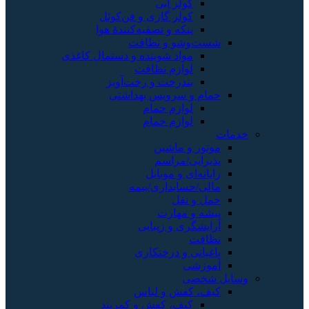
کولر آبی
کولر گازی و فن‌کوئل
پنکه و تصفیه‌کنندهٔ هوا
شست‌وشو و نظافت
مواد شوینده و دستمال کاغذی
لوازم نظافت
بندرخت و رخت‌آویز
حمام و سرویس بهداشتی
لوازم حمام
لوازم حمام
خدمات
موتور و ماشین
پذیرایی/مراسم
رایانه‌ای و موبایل
مالی/حسابداری/بیمه
حمل و نقل
پیشه و مهارت
آرایشگری و زیبایی
نظافت
باغبانی و درختکاری
آموزشی
وسایل شخصی
کیف، کفش و لباس
کیف، کفش و کمربند