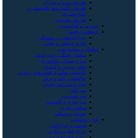
ظروف سرو و پذیرایی
ظروف نگهدارنده، پلاستیکی و
یکبارمصرف
ظروف پخت‌وپز
خوردنی و آشامیدنی
خیاطی و بافتنی
چرخ خیاطی و ریسندگی
لوازم خیاطی و بافتنی
مبلمان و صنایع چوب
مبلمان خانگی و میزعسلی
میز و صندلی غذاخوری
بوفه، ویترین و کنسول
کتابخانه، شلف و قفسه‌های دیواری
جاکفشی، کمد و دراور
تخت و سرویس خواب
میز تلفن
میز تلویزیون
میز تحریر و کامپیوتر
مبلمان اداری
صندلی و نیمکت
نور و روشنایی
لوستر و چراغ آویز
چراغ خواب و آباژور
ریسه و چراغ تزئینی