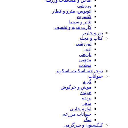
اماکن و مسابقات ورزشی
ورزشی
اتوبوس، مترو و قطار
کنسرت
تئاتر و سینما
کارت هدیه و تخفیف
تور و چارتر
کتاب و مجله
آموزشی
ادبی
تاریخی
مذهبی
مجلات
دوچرخه، اسکیت، اسکوتر
حیوانات
گربه
موش و خرگوش
خزنده
پرنده
ماهی
لوازم جانبی
حیوانات مزرعه
سگ
کلکسیون و سرگرمی