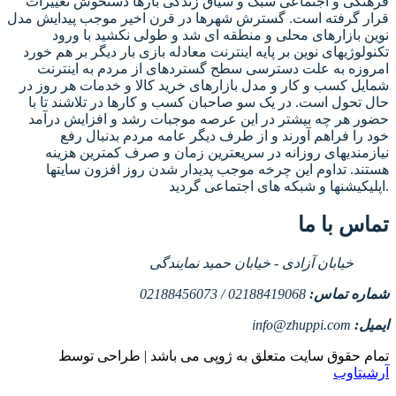
فرهنگی و اجتماعی سبک و سیاق زندگی بارها دستخوش تغییرات
قرار گرفته است. گسترش شهرها در قرن اخیر موجب پیدایش مدل
نوین بازارهای محلی و منطقه ای شد و طولی نکشید با ورود
تکنولوژیهای نوین بر پایه اینترنت معادله بازی بار دیگر بر هم خورد
امروزه به علت دسترسی سطح گستردهای از مردم به اینترنت
شمایل کسب و کار و مدل بازارهای خرید کالا و خدمات هر روز در
حال تحول است. در یک سو صاحبان کسب و کارها در تلاشند تا با
حضور هر چه بیشتر در این عرصه موجبات رشد و افزایش درآمد
خود را فراهم آورند و از طرف دیگر عامه مردم بدنبال رفع
نیازمندیهای روزانه در سریعترین زمان و صرف کمترین هزینه
هستند. تداوم این چرخه موجب پدیدار شدن روز افزون سایتها
اپلیکیشنها و شبکه های اجتماعی گردید.
تماس با ما
خیابان آزادی - خیابان حمید نمایندگی
شماره تماس:
02188419068 / 02188456073
ایمیل:
info@zhuppi.com
تمام حقوق سایت متعلق به ژوپی می باشد | طراحی توسط
آرشیتاوب