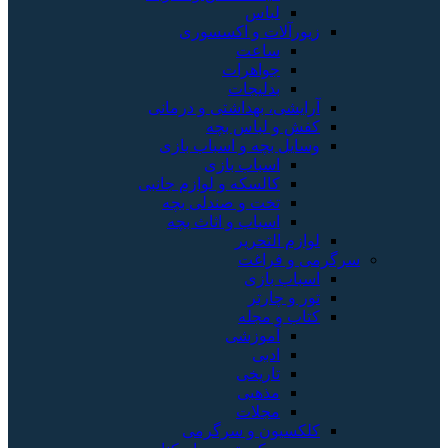
لباس
زیورآلات و اکسسوری
ساعت
جواهرات
بدلیجات
آرایشی، بهداشتی و درمانی
کفش و لباس بچه
وسایل بچه و اسباب بازی
اسباب بازی
کالسکه و لوازم جانبی
تخت و صندلی بچه
اسباب و اثاث بچه
لوازم التحریر
سرگرمی و فراغت
اسباب‌ بازی
تور و چارتر
کتاب و مجله
آموزشی
ادبی
تاریخی
مذهبی
مجلات
کلکسیون و سرگرمی