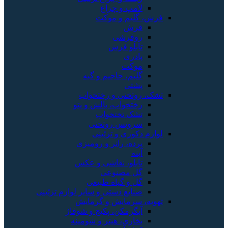
لامپ و چراغ
فرش، گلیم و موکت
فرش
روفرشی
تابلو فرش
پادری
موکت
گلیم، جاجیم و گبه
پشتی
تشک، روتختی و رختخواب
رختخواب، بالش و پتو
تشک تختخواب
سرویس روتختی
لوازم دکوری و تزئینی
پرده، رانر و رومیزی
آینه
تابلو، نقاشی و عکس
گل مصنوعی
گل و گیاه طبیعی
صنایع دستی و سایر لوازم تزئینی
تهویه، سرمایش و گرمایش
آبگرمکن، پکیج و شوفاژ
بخاری، هیتر و شومینه