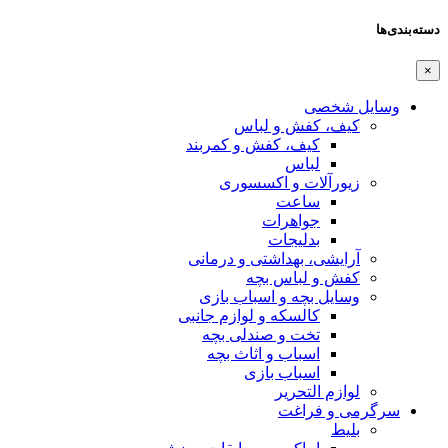
دسته‌بندی‌ها
×
وسایل شخصی
کیف، کفش و لباس
کیف، کفش و کمربند
لباس
زیورآلات و اکسسوری
ساعت
جواهرات
بدلیجات
آرایشی، بهداشتی و درمانی
کفش و لباس بچه
وسایل بچه و اسباب بازی
کالسکه و لوازم جانبی
تخت و صندلی بچه
اسباب و اثاث بچه
اسباب بازی
لوازم التحریر
سرگرمی و فراغت
بلیط