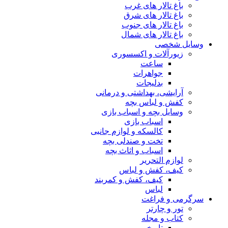
باغ تالار های غرب
باغ تالار های شرق
باغ تالار های جنوب
باغ تالار های شمال
وسایل شخصی
زیورآلات و اکسسوری
ساعت
جواهرات
بدلیجات
آرایشی، بهداشتی و درمانی
کفش و لباس بچه
وسایل بچه و اسباب بازی
اسباب بازی
کالسکه و لوازم جانبی
تخت و صندلی بچه
اسباب و اثاث بچه
لوازم التحریر
کیف، کفش و لباس
کیف، کفش و کمربند
لباس
سرگرمی و فراغت
تور و چارتر
کتاب و مجله
تاریخی