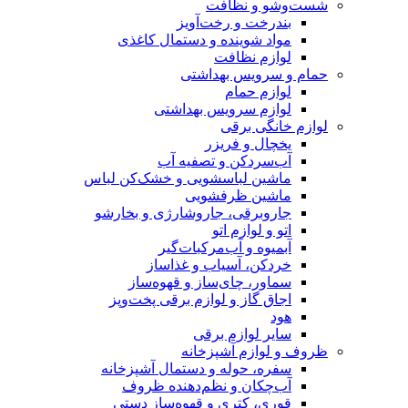
شست‌وشو و نظافت
بندرخت و رخت‌آویز
مواد شوینده و دستمال کاغذی
لوازم نظافت
حمام و سرویس بهداشتی
لوازم حمام
لوازم سرویس بهداشتی
لوازم خانگی برقی
یخچال و فریزر
آب‌سردکن و تصفیه آب
ماشین لباسشویی و خشک‌کن لباس
ماشین ظرفشویی
جاروبرقی، جاروشارژی و بخارشو
اتو و لوازم اتو
آبمیوه و آب‌مرکبات‌گیر
خردکن، آسیاب و غذاساز
سماور، چای‌ساز و قهوه‌ساز
اجاق گاز و لوازم برقی پخت‌وپز
هود
سایر لوازم برقی
ظروف و لوازم آشپزخانه
سفره، حوله و دستمال آشپزخانه
آب‌چکان و نظم‌دهنده ظروف
قوری، کتری و قهوه‌ساز دستی