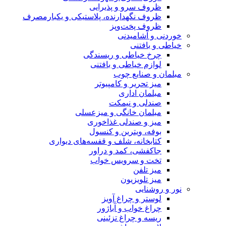
ظروف سرو و پذیرایی
ظروف نگهدارنده، پلاستیکی و یکبارمصرف
ظروف پخت‌وپز
خوردنی و آشامیدنی
خیاطی و بافتنی
چرخ خیاطی و ریسندگی
لوازم خیاطی و بافتنی
مبلمان و صنایع چوب
میز تحریر و کامپیوتر
مبلمان اداری
صندلی و نیمکت
مبلمان خانگی و میزعسلی
میز و صندلی غذاخوری
بوفه، ویترین و کنسول
کتابخانه، شلف و قفسه‌های دیواری
جاکفشی، کمد و دراور
تخت و سرویس خواب
میز تلفن
میز تلویزیون
نور و روشنایی
لوستر و چراغ آویز
چراغ خواب و آباژور
ریسه و چراغ تزئینی