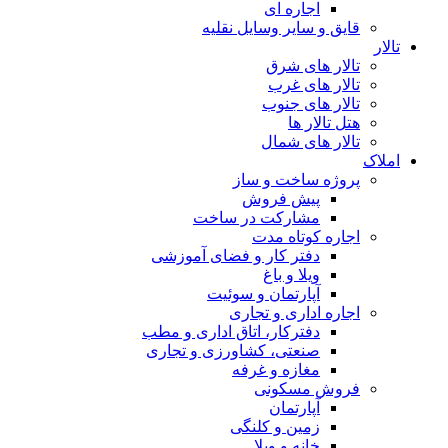
اجاره ای
قایق و سایر وسایل نقلیه
تالار
تالار های شرق
تالار های غرب
تالار های جنوب
هتل تالار ها
تالار های شمال
املاک
پروژه ساخت و ساز
پیش فروش
مشارکت در ساخت
اجاره کوتاه مدت
دفتر کار و فضای آموزشی
ویلا و باغ
آپارتمان و سوئیت
اجاره اداری و تجاری
دفترکار، اتاق اداری و مطب
صنعتی، کشاورزی و تجاری
مغازه و غرفه
فروش مسکونی
آپارتمان
زمین و کلنگی
خانه و ویلا