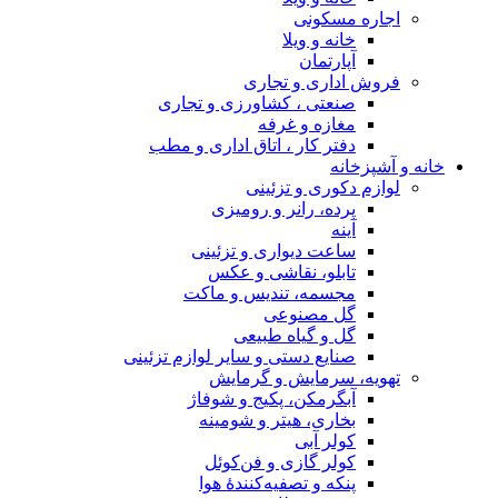
اجاره مسکونی
خانه و ویلا
آپارتمان
فروش اداری و تجاری
صنعتی ، کشاورزی و تجاری
مغازه و غرفه
دفتر کار ، اتاق اداری و مطب
خانه و آشپزخانه
لوازم دکوری و تزئینی
پرده، رانر و رومیزی
آینه
ساعت دیواری و تزئینی
تابلو، نقاشی و عکس
مجسمه، تندیس و ماکت
گل مصنوعی
گل و گیاه طبیعی
صنایع دستی و سایر لوازم تزئینی
تهویه، سرمایش و گرمایش
آبگرمکن، پکیج و شوفاژ
بخاری، هیتر و شومینه
کولر آبی
کولر گازی و فن‌کوئل
پنکه و تصفیه‌کنندهٔ هوا