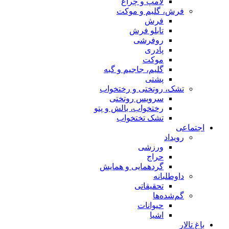
لامپ و چراغ
فرش، گلیم و موکت
فرش
تابلو فرش
روفرشی
پادری
موکت
گلیم، جاجیم و گبه
پشتی
تشک، روتختی و رختخواب
سرویس روتختی
رختخواب، بالش و پتو
تشک تختخواب
اجتماعی
رویداد
ورزشی
حراج
گردهمایی و همایش
داوطلبانه
تحقیقاتی
گم‌شده‌ها
حیوانات
اشیا
باغ تالار