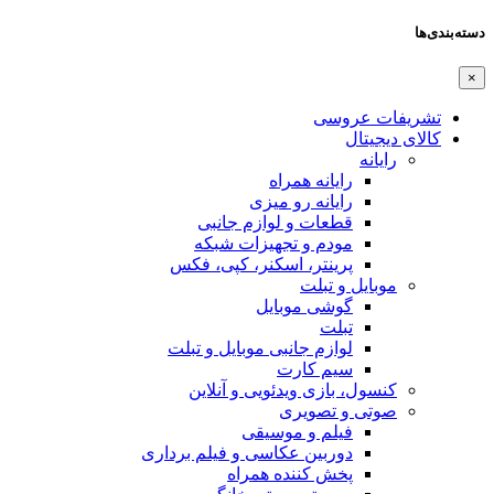
دسته‌بندی‌ها
×
تشریفات عروسی
کالای دیجیتال
رایانه
رایانه همراه
رایانه رو میزی
قطعات و لوازم جانبی
مودم و تجهیزات شبکه
پرینتر، اسکنر، کپی، فکس
موبایل و تبلت
گوشی موبایل
تبلت
لوازم جانبی موبایل و تبلت
سیم کارت
کنسول، بازی‌ ویدئویی و آنلاین
صوتی و تصویری
فیلم و موسیقی
دوربین عکاسی و فیلم برداری
پخش کننده همراه