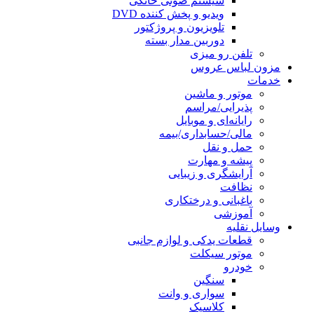
سیستم صوتی خانگی
ویدیو و پخش کننده DVD
تلویزیون و پروژکتور
دوربین مدار بسته
تلفن رو میزی
مزون لباس عروس
خدمات
موتور و ماشین
پذیرایی/مراسم
رایانه‌ای و موبایل
مالی/حسابداری/بیمه
حمل و نقل
پیشه و مهارت
آرایشگری و زیبایی
نظافت
باغبانی و درختکاری
آموزشی
وسایل نقلیه
قطعات یدکی و لوازم جانبی
موتور سیکلت
خودرو
سنگین
سواری و وانت
کلاسیک