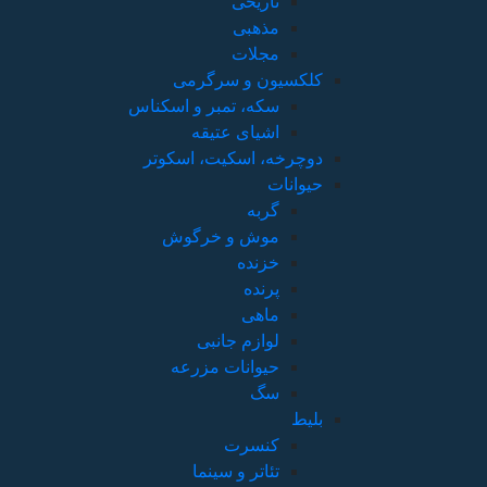
تاریخی
مذهبی
مجلات
کلکسیون و سرگرمی
سکه، تمبر و اسکناس
اشیای عتیقه
دوچرخه، اسکیت، اسکوتر
حیوانات
گربه
موش و خرگوش
خزنده
پرنده
ماهی
لوازم جانبی
حیوانات مزرعه
سگ
بلیط
کنسرت
تئاتر و سینما