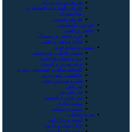
ظروف سرو و پذیرایی
ظروف نگهدارنده، پلاستیکی و
یکبارمصرف
ظروف پخت‌وپز
خوردنی و آشامیدنی
خیاطی و بافتنی
چرخ خیاطی و ریسندگی
لوازم خیاطی و بافتنی
مبلمان و صنایع چوب
مبلمان خانگی و میزعسلی
میز و صندلی غذاخوری
بوفه، ویترین و کنسول
کتابخانه، شلف و قفسه‌های دیواری
جاکفشی، کمد و دراور
تخت و سرویس خواب
میز تلفن
میز تلویزیون
میز تحریر و کامپیوتر
مبلمان اداری
صندلی و نیمکت
نور و روشنایی
لوستر و چراغ آویز
چراغ خواب و آباژور
ریسه و چراغ تزئینی