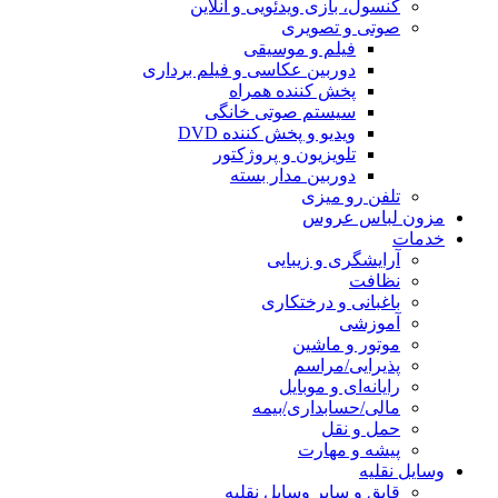
کنسول، بازی‌ ویدئویی و آنلاین
صوتی و تصویری
فیلم و موسیقی
دوربین عکاسی و فیلم برداری
پخش کننده همراه
سیستم صوتی خانگی
ویدیو و پخش کننده DVD
تلویزیون و پروژکتور
دوربین مدار بسته
تلفن رو میزی
مزون لباس عروس
خدمات
آرایشگری و زیبایی
نظافت
باغبانی و درختکاری
آموزشی
موتور و ماشین
پذیرایی/مراسم
رایانه‌ای و موبایل
مالی/حسابداری/بیمه
حمل و نقل
پیشه و مهارت
وسایل نقلیه
قایق و سایر وسایل نقلیه