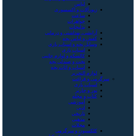
لباس
زیورآلات و اکسسوری
ساعت
جواهرات
بدلیجات
آرایشی، بهداشتی و درمانی
کفش و لباس بچه
وسایل بچه و اسباب بازی
اسباب بازی
کالسکه و لوازم جانبی
تخت و صندلی بچه
اسباب و اثاث بچه
لوازم التحریر
سرگرمی و فراغت
اسباب‌ بازی
تور و چارتر
کتاب و مجله
آموزشی
ادبی
تاریخی
مذهبی
مجلات
کلکسیون و سرگرمی