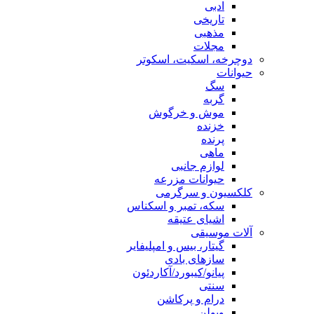
ادبی
تاریخی
مذهبی
مجلات
دوچرخه، اسکیت، اسکوتر
حیوانات
سگ
گربه
موش و خرگوش
خزنده
پرنده
ماهی
لوازم جانبی
حیوانات مزرعه
کلکسیون و سرگرمی
سکه، تمبر و اسکناس
اشیای عتیقه
آلات موسیقی
گیتار، بیس و امپلیفایر
سازهای بادی
پیانو/کیبورد/آکاردئون
سنتی
درام و پرکاشن
ویولن