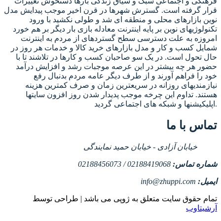
فرهنگی و اجتماعی سبک و سیاق زندگی بارها دستخوش تغییرات
قرار گرفته است. گسترش شهرها در قرن اخیر موجب پیدایش مدل
نوین بازارهای محلی و منطقه ای شد و طولی نکشید با ورود
تکنولوژیهای نوین بر پایه اینترنت معادله بازی بار دیگر بر هم خورد
امروزه به علت دسترسی سطح گستردهای از مردم به اینترنت
شمایل کسب و کار و مدل بازارهای خرید کالا و خدمات هر روز در
حال تحول است. در یک سو صاحبان کسب و کارها در تلاشند تا با
حضور هر چه بیشتر در این عرصه موجبات رشد و افزایش درآمد
خود را فراهم آورند و از طرف دیگر عامه مردم بدنبال رفع
نیازمندیهای روزانه در سریعترین زمان و صرف کمترین هزینه
هستند. تداوم این چرخه موجب پدیدار شدن روز افزون سایتها
اپلیکیشنها و شبکه های اجتماعی گردید.
تماس با ما
خیابان آزادی - خیابان حمید نمایندگی
شماره تماس:
02188419068 / 02188456073
ایمیل:
info@zhuppi.com
تمام حقوق سایت متعلق به ژوپی می باشد | طراحی توسط
آرشیتاوب