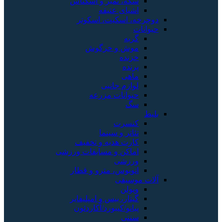
سکه، تمبر و اسکناس
اشیای عتیقه
دوچرخه، اسکیت، اسکوتر
حیوانات
گربه
موش و خرگوش
خزنده
پرنده
ماهی
لوازم جانبی
حیوانات مزرعه
سگ
بلیط
کنسرت
تئاتر و سینما
کارت هدیه و تخفیف
اماکن و مسابقات ورزشی
ورزشی
اتوبوس، مترو و قطار
آلات موسیقی
ویولن
گیتار، بیس و امپلیفایر
پیانو/کیبورد/آکاردئون
سنتی