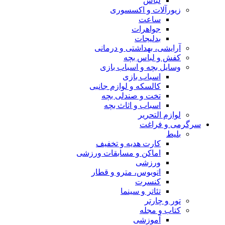
لباس
زیورآلات و اکسسوری
ساعت
جواهرات
بدلیجات
آرایشی، بهداشتی و درمانی
کفش و لباس بچه
وسایل بچه و اسباب بازی
اسباب بازی
کالسکه و لوازم جانبی
تخت و صندلی بچه
اسباب و اثاث بچه
لوازم التحریر
سرگرمی و فراغت
بلیط
کارت هدیه و تخفیف
اماکن و مسابقات ورزشی
ورزشی
اتوبوس، مترو و قطار
کنسرت
تئاتر و سینما
تور و چارتر
کتاب و مجله
آموزشی