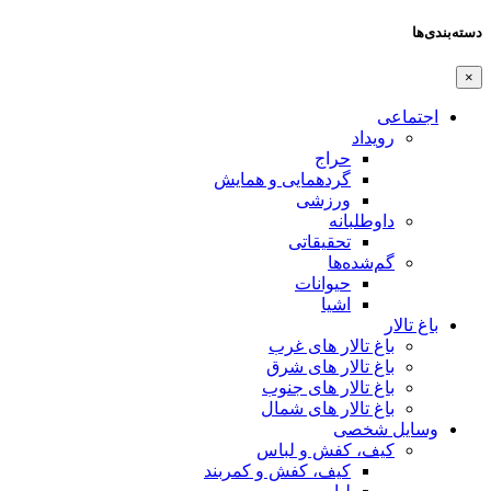
دسته‌بندی‌ها
×
اجتماعی
رویداد
حراج
گردهمایی و همایش
ورزشی
داوطلبانه
تحقیقاتی
گم‌شده‌ها
حیوانات
اشیا
باغ تالار
باغ تالار های غرب
باغ تالار های شرق
باغ تالار های جنوب
باغ تالار های شمال
وسایل شخصی
کیف، کفش و لباس
کیف، کفش و کمربند