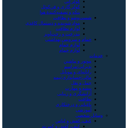
کولر آبی
کولر گازی و فن‌کوئل
پنکه و تصفیه‌کنندهٔ هوا
شست‌وشو و نظافت
مواد شوینده و دستمال کاغذی
لوازم نظافت
بندرخت و رخت‌آویز
حمام و سرویس بهداشتی
لوازم حمام
لوازم حمام
خدمات
موتور و ماشین
پذیرایی/مراسم
رایانه‌ای و موبایل
مالی/حسابداری/بیمه
حمل و نقل
پیشه و مهارت
آرایشگری و زیبایی
نظافت
باغبانی و درختکاری
آموزشی
وسایل شخصی
کیف، کفش و لباس
کیف، کفش و کمربند