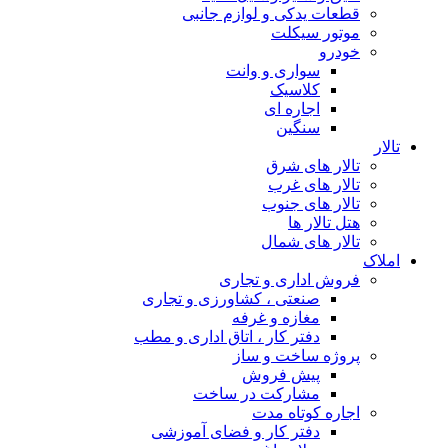
قطعات یدکی و لوازم جانبی
موتور سیکلت
خودرو
سواری و وانت
کلاسیک
اجاره ای
سنگین
تالار
تالار های شرق
تالار های غرب
تالار های جنوب
هتل تالار ها
تالار های شمال
املاک
فروش اداری و تجاری
صنعتی ، کشاورزی و تجاری
مغازه و غرفه
دفتر کار ، اتاق اداری و مطب
پروژه ساخت و ساز
پیش فروش
مشارکت در ساخت
اجاره کوتاه مدت
دفتر کار و فضای آموزشی