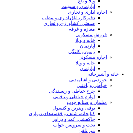
ویلا و باغ
آپارتمان و سوئیت
اجاره اداری و تجاری
دفترکار، اتاق اداری و مطب
صنعتی، کشاورزی و تجاری
مغازه و غرفه
فروش مسکونی
خانه و ویلا
آپارتمان
زمین و کلنگی
اجاره مسکونی
خانه و ویلا
آپارتمان
خانه و آشپزخانه
خوردنی و آشامیدنی
خیاطی و بافتنی
چرخ خیاطی و ریسندگی
لوازم خیاطی و بافتنی
مبلمان و صنایع چوب
بوفه، ویترین و کنسول
کتابخانه، شلف و قفسه‌های دیواری
جاکفشی، کمد و دراور
تخت و سرویس خواب
میز تلفن