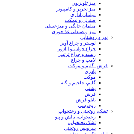
میز تلویزیون
میز تحریر و کامپیوتر
مبلمان اداری
صندلی و نیمکت
مبلمان خانگی و میزعسلی
میز و صندلی غذاخوری
نور و روشنایی
لوستر و چراغ آویز
چراغ خواب و آباژور
ریسه و چراغ تزئینی
لامپ و چراغ
فرش، گلیم و موکت
پادری
موکت
گلیم، جاجیم و گبه
پشتی
فرش
تابلو فرش
روفرشی
تشک، روتختی و رختخواب
رختخواب، بالش و پتو
تشک تختخواب
سرویس روتختی
لوازم دکوری و تزئینی