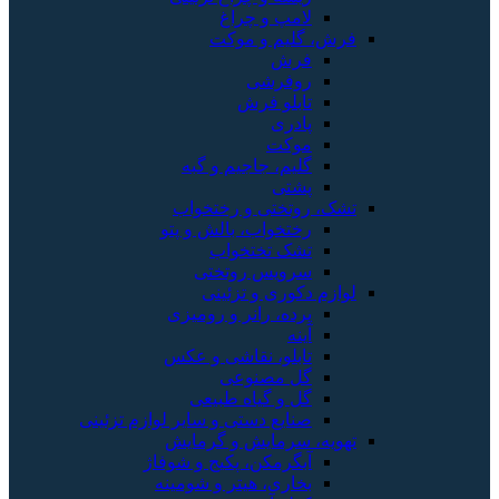
لامپ و چراغ
فرش، گلیم و موکت
فرش
روفرشی
تابلو فرش
پادری
موکت
گلیم، جاجیم و گبه
پشتی
تشک، روتختی و رختخواب
رختخواب، بالش و پتو
تشک تختخواب
سرویس روتختی
لوازم دکوری و تزئینی
پرده، رانر و رومیزی
آینه
تابلو، نقاشی و عکس
گل مصنوعی
گل و گیاه طبیعی
صنایع دستی و سایر لوازم تزئینی
تهویه، سرمایش و گرمایش
آبگرمکن، پکیج و شوفاژ
بخاری، هیتر و شومینه