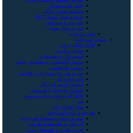
پخش کننده همراه
سیستم صوتی خانگی
ویدیو و پخش کننده DVD
تلویزیون و پروژکتور
دوربین مدار بسته
تلفن رو میزی
خانه و آشپزخانه
لوازم خانگی برقی
یخچال و فریزر
آب‌سردکن و تصفیه آب
ماشین لباسشویی و خشک‌کن لباس
ماشین ظرفشویی
جاروبرقی، جاروشارژی و بخارشو
اتو و لوازم اتو
آبمیوه و آب‌مرکبات‌گیر
سماور، چای‌ساز و قهوه‌ساز
اجاق گاز و لوازم برقی پخت‌وپز
هود
سایر لوازم برقی
ظروف و لوازم آشپزخانه
سفره، حوله و دستمال آشپزخانه
آب‌چکان و نظم‌دهنده ظروف
قوری، کتری و قهوه‌ساز دستی