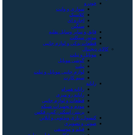
خودرو
سواری و وانت
کلاسیک
اجاره ای
سنگین
قایق و سایر وسایل نقلیه
موتور سیکلت
قطعات یدکی و لوازم جانبی
کالای دیجیتال
موبایل و تبلت
گوشی موبایل
تبلت
لوازم جانبی موبایل و تبلت
سیم کارت
رایانه
رایانه همراه
رایانه رو میزی
قطعات و لوازم جانبی
مودم و تجهیزات شبکه
پرینتر، اسکنر، کپی، فکس
کنسول، بازی‌ ویدئویی و آنلاین
صوتی و تصویری
فیلم و موسیقی
دوربین عکاسی و فیلم برداری