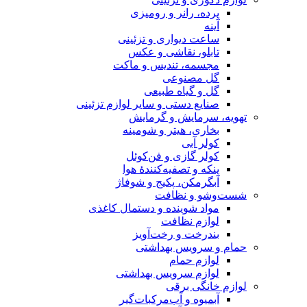
پرده، رانر و رومیزی
آینه
ساعت دیواری و تزئینی
تابلو، نقاشی و عکس
مجسمه، تندیس و ماکت
گل مصنوعی
گل و گیاه طبیعی
صنایع دستی و سایر لوازم تزئینی
تهویه، سرمایش و گرمایش
بخاری، هیتر و شومینه
کولر آبی
کولر گازی و فن‌کوئل
پنکه و تصفیه‌کنندهٔ هوا
آبگرمکن، پکیج و شوفاژ
شست‌وشو و نظافت
مواد شوینده و دستمال کاغذی
لوازم نظافت
بندرخت و رخت‌آویز
حمام و سرویس بهداشتی
لوازم حمام
لوازم سرویس بهداشتی
لوازم خانگی برقی
آبمیوه و آب‌مرکبات‌گیر