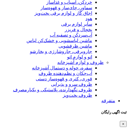
خردکن، آسیاب و غذاساز
سماور، چای‌ساز و قهوه‌ساز
اجاق گاز و لوازم برقی پخت‌وپز
هود
سایر لوازم برقی
یخچال و فریزر
آب‌سردکن و تصفیه آب
ماشین لباسشویی و خشک‌کن لباس
ماشین ظرفشویی
جاروبرقی، جاروشارژی و بخارشو
اتو و لوازم اتو
ظروف و لوازم آشپزخانه
سفره، حوله و دستمال آشپزخانه
آب‌چکان و نظم‌دهنده ظروف
قوری، کتری و قهوه‌ساز دستی
ظروف سرو و پذیرایی
ظروف نگهدارنده، پلاستیکی و یکبارمصرف
ظروف پخت‌وپز
متفرقه
ثبت اگهی رایگان
×