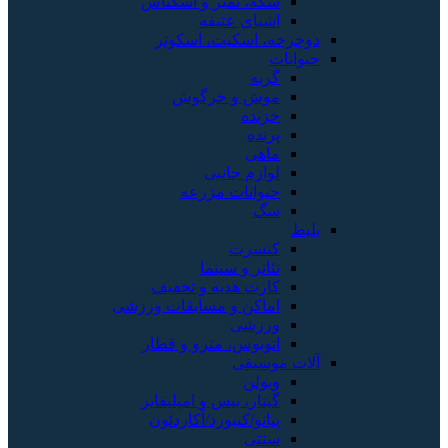
سکه، تمبر و اسکناس
اشیای عتیقه
دوچرخه، اسکیت، اسکوتر
حیوانات
گربه
موش و خرگوش
خزنده
پرنده
ماهی
لوازم جانبی
حیوانات مزرعه
سگ
بلیط
کنسرت
تئاتر و سینما
کارت هدیه و تخفیف
اماکن و مسابقات ورزشی
ورزشی
اتوبوس، مترو و قطار
آلات موسیقی
ویولن
گیتار، بیس و امپلیفایر
پیانو/کیبورد/آکاردئون
سنتی