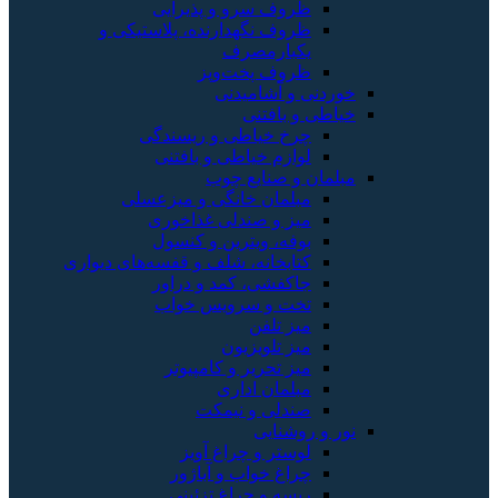
ظروف سرو و پذیرایی
ظروف نگهدارنده، پلاستیکی و
یکبارمصرف
ظروف پخت‌وپز
خوردنی و آشامیدنی
خیاطی و بافتنی
چرخ خیاطی و ریسندگی
لوازم خیاطی و بافتنی
مبلمان و صنایع چوب
مبلمان خانگی و میزعسلی
میز و صندلی غذاخوری
بوفه، ویترین و کنسول
کتابخانه، شلف و قفسه‌های دیواری
جاکفشی، کمد و دراور
تخت و سرویس خواب
میز تلفن
میز تلویزیون
میز تحریر و کامپیوتر
مبلمان اداری
صندلی و نیمکت
نور و روشنایی
لوستر و چراغ آویز
چراغ خواب و آباژور
ریسه و چراغ تزئینی