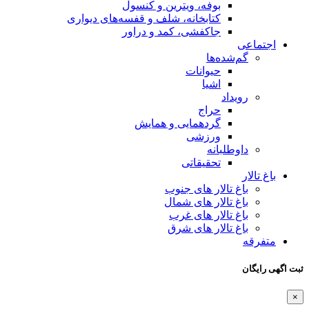
بوفه، ویترین و کنسول
کتابخانه، شلف و قفسه‌های دیواری
جاکفشی، کمد و دراور
اجتماعی
گم‌شده‌ها
حیوانات
اشیا
رویداد
حراج
گردهمایی و همایش
ورزشی
داوطلبانه
تحقیقاتی
باغ تالار
باغ تالار های جنوب
باغ تالار های شمال
باغ تالار های غرب
باغ تالار های شرق
متفرقه
ثبت اگهی رایگان
×