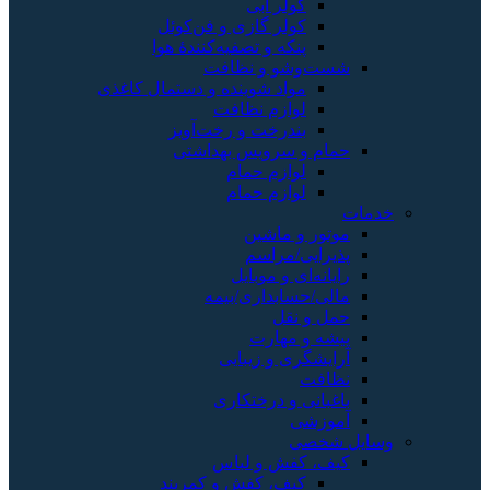
کولر آبی
کولر گازی و فن‌کوئل
پنکه و تصفیه‌کنندهٔ هوا
شست‌وشو و نظافت
مواد شوینده و دستمال کاغذی
لوازم نظافت
بندرخت و رخت‌آویز
حمام و سرویس بهداشتی
لوازم حمام
لوازم حمام
خدمات
موتور و ماشین
پذیرایی/مراسم
رایانه‌ای و موبایل
مالی/حسابداری/بیمه
حمل و نقل
پیشه و مهارت
آرایشگری و زیبایی
نظافت
باغبانی و درختکاری
آموزشی
وسایل شخصی
کیف، کفش و لباس
کیف، کفش و کمربند