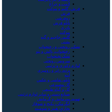
لامپ و چراغ
فرش، گلیم و موکت
فرش
روفرشی
تابلو فرش
پادری
موکت
گلیم، جاجیم و گبه
پشتی
تشک، روتختی و رختخواب
رختخواب، بالش و پتو
تشک تختخواب
سرویس روتختی
لوازم دکوری و تزئینی
پرده، رانر و رومیزی
آینه
تابلو، نقاشی و عکس
گل مصنوعی
گل و گیاه طبیعی
صنایع دستی و سایر لوازم تزئینی
تهویه، سرمایش و گرمایش
آبگرمکن، پکیج و شوفاژ
بخاری، هیتر و شومینه