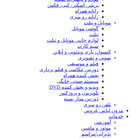
پرینتر، اسکنر، کپی، فکس
رایانه همراه
رایانه رو میزی
موبایل و تبلت
گوشی موبایل
تبلت
لوازم جانبی موبایل و تبلت
سیم کارت
کنسول، بازی‌ ویدئویی و آنلاین
صوتی و تصویری
فیلم و موسیقی
دوربین عکاسی و فیلم برداری
پخش کننده همراه
سیستم صوتی خانگی
ویدیو و پخش کننده DVD
تلویزیون و پروژکتور
دوربین مدار بسته
تلفن رو میزی
مزون لباس عروس
خدمات
آموزشی
موتور و ماشین
پذیرایی/مراسم