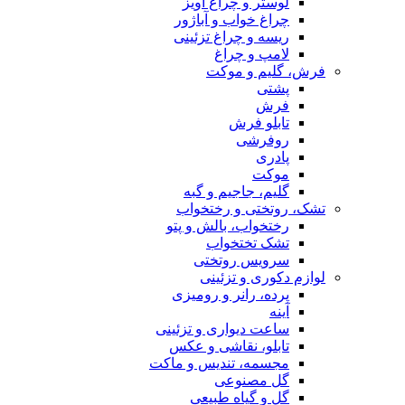
لوستر و چراغ آویز
چراغ خواب و آباژور
ریسه و چراغ تزئینی
لامپ و چراغ
فرش، گلیم و موکت
پشتی
فرش
تابلو فرش
روفرشی
پادری
موکت
گلیم، جاجیم و گبه
تشک، روتختی و رختخواب
رختخواب، بالش و پتو
تشک تختخواب
سرویس روتختی
لوازم دکوری و تزئینی
پرده، رانر و رومیزی
آینه
ساعت دیواری و تزئینی
تابلو، نقاشی و عکس
مجسمه، تندیس و ماکت
گل مصنوعی
گل و گیاه طبیعی