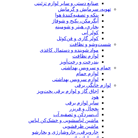
صنایع دستی و سایر لوازم تزئینی
تهویه، سرمایش و گرمایش
پنکه و تصفیه‌کنندهٔ هوا
آبگرمکن، پکیج و شوفاژ
بخاری، هیتر و شومینه
کولر آبی
کولر گازی و فن‌کوئل
شست‌وشو و نظافت
مواد شوینده و دستمال کاغذی
لوازم نظافت
بندرخت و رخت‌آویز
حمام و سرویس بهداشتی
لوازم حمام
لوازم سرویس بهداشتی
لوازم خانگی برقی
اجاق گاز و لوازم برقی پخت‌وپز
هود
سایر لوازم برقی
یخچال و فریزر
آب‌سردکن و تصفیه آب
ماشین لباسشویی و خشک‌کن لباس
ماشین ظرفشویی
جاروبرقی، جاروشارژی و بخارشو
اتو و لوازم اتو