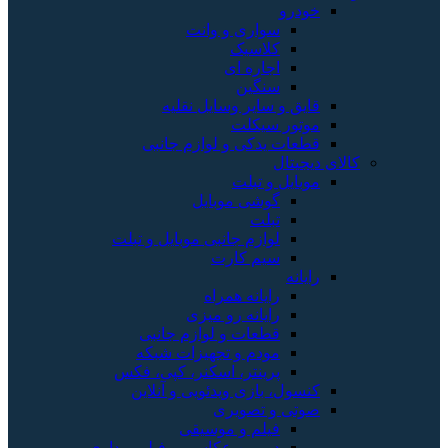
خودرو
سواری و وانت
کلاسیک
اجاره ای
سنگین
قایق و سایر وسایل نقلیه
موتور سیکلت
قطعات یدکی و لوازم جانبی
کالای دیجیتال
موبایل و تبلت
گوشی موبایل
تبلت
لوازم جانبی موبایل و تبلت
سیم کارت
رایانه
رایانه همراه
رایانه رو میزی
قطعات و لوازم جانبی
مودم و تجهیزات شبکه
پرینتر، اسکنر، کپی، فکس
کنسول، بازی‌ ویدئویی و آنلاین
صوتی و تصویری
فیلم و موسیقی
دوربین عکاسی و فیلم برداری