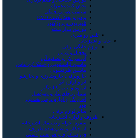
پخش کننده همراه
سیستم صوتی خانگی
ویدیو و پخش کننده DVD
تلویزیون و پروژکتور
دوربین مدار بسته
تلفن رو میزی
خانه و آشپزخانه
لوازم خانگی برقی
یخچال و فریزر
آب‌سردکن و تصفیه آب
ماشین لباسشویی و خشک‌کن لباس
ماشین ظرفشویی
جاروبرقی، جاروشارژی و بخارشو
اتو و لوازم اتو
آبمیوه و آب‌مرکبات‌گیر
سماور، چای‌ساز و قهوه‌ساز
اجاق گاز و لوازم برقی پخت‌وپز
هود
سایر لوازم برقی
ظروف و لوازم آشپزخانه
سفره، حوله و دستمال آشپزخانه
آب‌چکان و نظم‌دهنده ظروف
قوری، کتری و قهوه‌ساز دستی