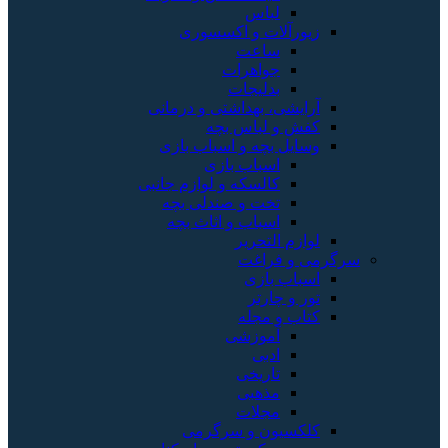
لباس
زیورآلات و اکسسوری
ساعت
جواهرات
بدلیجات
آرایشی، بهداشتی و درمانی
کفش و لباس بچه
وسایل بچه و اسباب بازی
اسباب بازی
کالسکه و لوازم جانبی
تخت و صندلی بچه
اسباب و اثاث بچه
لوازم التحریر
سرگرمی و فراغت
اسباب‌ بازی
تور و چارتر
کتاب و مجله
آموزشی
ادبی
تاریخی
مذهبی
مجلات
کلکسیون و سرگرمی