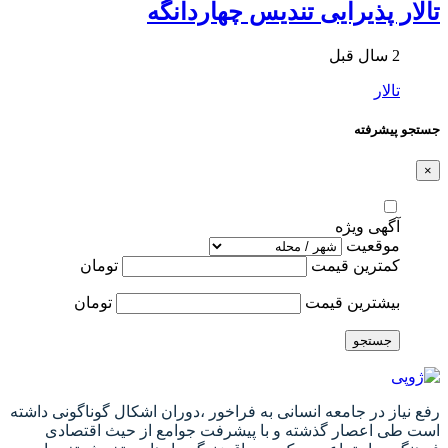
تالار پذیرایی تندیس چهاردانگه
2 سال قبل
تالار
جستجو پیشرفته
×
آگهی ویژه
موقعیت
کمترین قیمت
تومان
بیشترین قیمت
تومان
جستجو
رفع نیاز در جامعه انسانی به فراخور ،دوران اشکال گوناگونی داشته
است طی اعصار گذشته و با پیشرفت جوامع از حیث اقتصادی