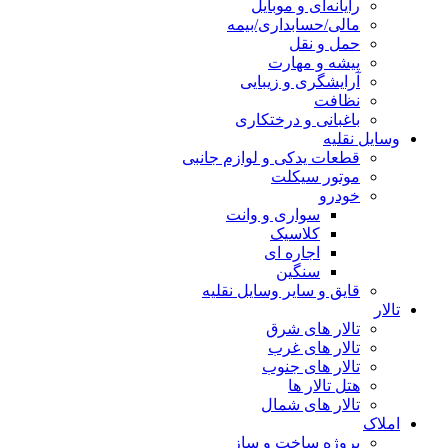
رایانه‌ای و موبایل
مالی/حسابداری/بیمه
حمل و نقل
پیشه و مهارت
آرایشگری و زیبایی
نظافت
باغبانی و درختکاری
وسایل نقلیه
قطعات یدکی و لوازم جانبی
موتور سیکلت
خودرو
سواری و وانت
کلاسیک
اجاره ای
سنگین
قایق و سایر وسایل نقلیه
تالار
تالار های شرق
تالار های غرب
تالار های جنوب
هتل تالار ها
تالار های شمال
املاک
پروژه ساخت و ساز