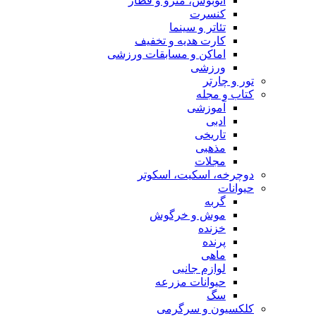
اتوبوس، مترو و قطار
کنسرت
تئاتر و سینما
کارت هدیه و تخفیف
اماکن و مسابقات ورزشی
ورزشی
تور و چارتر
کتاب و مجله
آموزشی
ادبی
تاریخی
مذهبی
مجلات
دوچرخه، اسکیت، اسکوتر
حیوانات
گربه
موش و خرگوش
خزنده
پرنده
ماهی
لوازم جانبی
حیوانات مزرعه
سگ
کلکسیون و سرگرمی