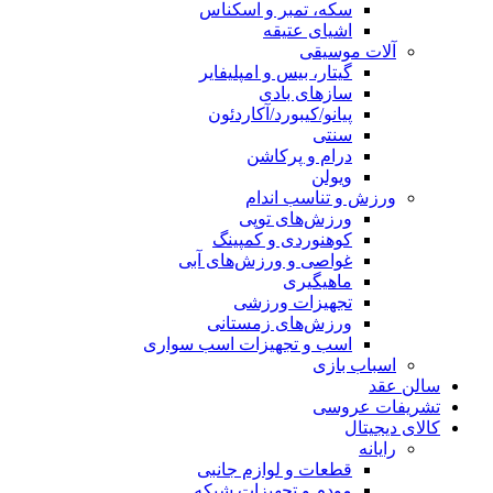
سکه، تمبر و اسکناس
اشیای عتیقه
آلات موسیقی
گیتار، بیس و امپلیفایر
سازهای بادی
پیانو/کیبورد/آکاردئون
سنتی
درام و پرکاشن
ویولن
ورزش و تناسب اندام
ورزش‌های توپی
کوهنوردی و کمپینگ
غواصی و ورزش‌های آبی
ماهیگیری
تجهیزات ورزشی
ورزش‌های زمستانی
اسب و تجهیزات اسب سواری
اسباب‌ بازی
سالن عقد
تشریفات عروسی
کالای دیجیتال
رایانه
قطعات و لوازم جانبی
مودم و تجهیزات شبکه