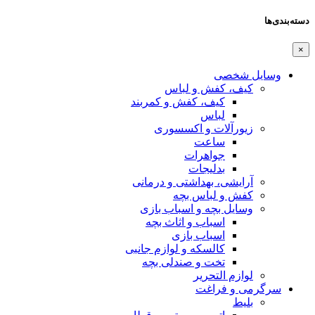
دسته‌بندی‌ها
×
وسایل شخصی
کیف، کفش و لباس
کیف، کفش و کمربند
لباس
زیورآلات و اکسسوری
ساعت
جواهرات
بدلیجات
آرایشی، بهداشتی و درمانی
کفش و لباس بچه
وسایل بچه و اسباب بازی
اسباب و اثاث بچه
اسباب بازی
کالسکه و لوازم جانبی
تخت و صندلی بچه
لوازم التحریر
سرگرمی و فراغت
بلیط