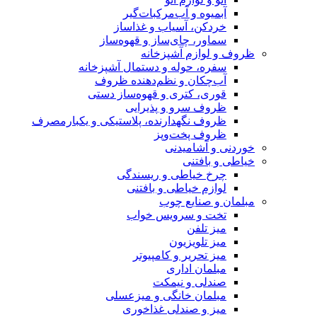
آبمیوه و آب‌مرکبات‌گیر
خردکن، آسیاب و غذاساز
سماور، چای‌ساز و قهوه‌ساز
ظروف و لوازم آشپزخانه
سفره، حوله و دستمال آشپزخانه
آب‌چکان و نظم‌دهنده ظروف
قوری، کتری و قهوه‌ساز دستی
ظروف سرو و پذیرایی
ظروف نگهدارنده، پلاستیکی و یکبارمصرف
ظروف پخت‌وپز
خوردنی و آشامیدنی
خیاطی و بافتنی
چرخ خیاطی و ریسندگی
لوازم خیاطی و بافتنی
مبلمان و صنایع چوب
تخت و سرویس خواب
میز تلفن
میز تلویزیون
میز تحریر و کامپیوتر
مبلمان اداری
صندلی و نیمکت
مبلمان خانگی و میزعسلی
میز و صندلی غذاخوری