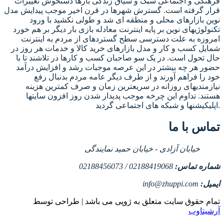
فرهنگی و اجتماعی سبک و سیاق زندگی بارها دستخوش تغییرات
قرار گرفته است. گسترش شهرها در قرن اخیر موجب پیدایش مدل
نوین بازارهای محلی و منطقه ای شد و طولی نکشید با ورود
تکنولوژیهای نوین بر پایه اینترنت معادله بازی بار دیگر بر هم خورد
امروزه به علت دسترسی سطح گستردهای از مردم به اینترنت
شمایل کسب و کار و مدل بازارهای خرید کالا و خدمات هر روز در
حال تحول است. در یک سو صاحبان کسب و کارها در تلاشند تا با
حضور هر چه بیشتر در این عرصه موجبات رشد و افزایش درآمد
خود را فراهم آورند و از طرف دیگر عامه مردم بدنبال رفع
نیازمندیهای روزانه در سریعترین زمان و صرف کمترین هزینه
هستند. تداوم این چرخه موجب پدیدار شدن روز افزون سایتها
اپلیکیشنها و شبکه های اجتماعی گردید.
تماس با ما
خیابان آزادی - خیابان حمید نمایندگی
شماره تماس:
02188419068 / 02188456073
ایمیل:
info@zhuppi.com
تمام حقوق سایت متعلق به ژوپی می باشد | طراحی توسط
آرشیتاوب