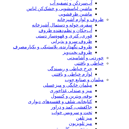
آب‌سردکن و تصفیه آب
ماشین لباسشویی و خشک‌کن لباس
ماشین ظرفشویی
ظروف و لوازم آشپزخانه
سفره، حوله و دستمال آشپزخانه
آب‌چکان و نظم‌دهنده ظروف
قوری، کتری و قهوه‌ساز دستی
ظروف سرو و پذیرایی
ظروف نگهدارنده، پلاستیکی و یکبارمصرف
ظروف پخت‌وپز
خوردنی و آشامیدنی
خیاطی و بافتنی
چرخ خیاطی و ریسندگی
لوازم خیاطی و بافتنی
مبلمان و صنایع چوب
مبلمان خانگی و میزعسلی
میز و صندلی غذاخوری
بوفه، ویترین و کنسول
کتابخانه، شلف و قفسه‌های دیواری
جاکفشی، کمد و دراور
تخت و سرویس خواب
میز تلفن
میز تلویزیون
میز تحریر و کامپیوتر