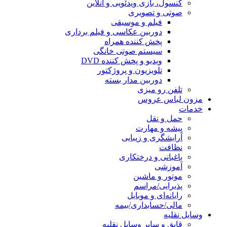
کنسول، بازی‌ ویدئویی و آنلاین
صوتی و تصویری
فیلم و موسیقی
دوربین عکاسی و فیلم برداری
پخش کننده همراه
سیستم صوتی خانگی
ویدیو و پخش کننده DVD
تلویزیون و پروژکتور
دوربین مدار بسته
تلفن رو میزی
مزون لباس عروس
خدمات
حمل و نقل
پیشه و مهارت
آرایشگری و زیبایی
نظافت
باغبانی و درختکاری
آموزشی
موتور و ماشین
پذیرایی/مراسم
رایانه‌ای و موبایل
مالی/حسابداری/بیمه
وسایل نقلیه
قایق و سایر وسایل نقلیه