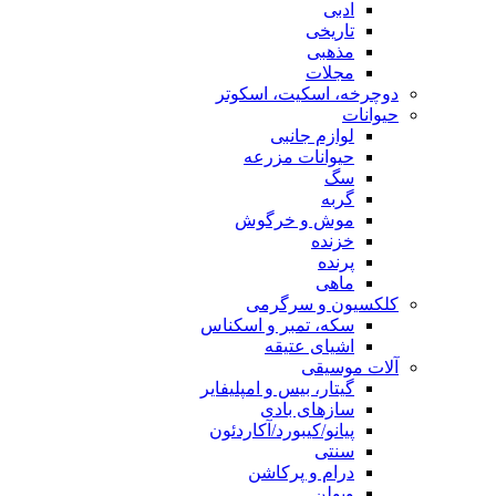
ادبی
تاریخی
مذهبی
مجلات
دوچرخه، اسکیت، اسکوتر
حیوانات
لوازم جانبی
حیوانات مزرعه
سگ
گربه
موش و خرگوش
خزنده
پرنده
ماهی
کلکسیون و سرگرمی
سکه، تمبر و اسکناس
اشیای عتیقه
آلات موسیقی
گیتار، بیس و امپلیفایر
سازهای بادی
پیانو/کیبورد/آکاردئون
سنتی
درام و پرکاشن
ویولن