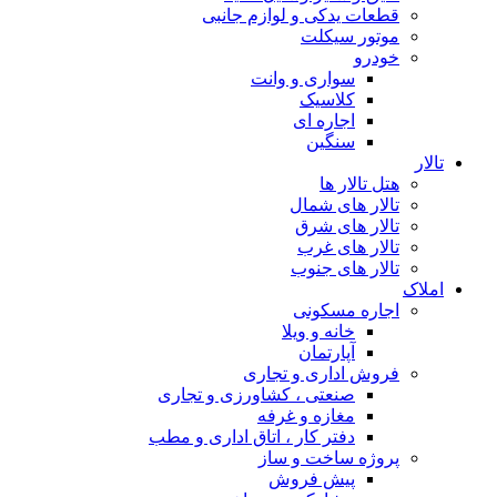
قطعات یدکی و لوازم جانبی
موتور سیکلت
خودرو
سواری و وانت
کلاسیک
اجاره ای
سنگین
تالار
هتل تالار ها
تالار های شمال
تالار های شرق
تالار های غرب
تالار های جنوب
املاک
اجاره مسکونی
خانه و ویلا
آپارتمان
فروش اداری و تجاری
صنعتی ، کشاورزی و تجاری
مغازه و غرفه
دفتر کار ، اتاق اداری و مطب
پروژه ساخت و ساز
پیش فروش