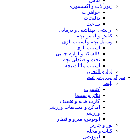
لباس
زیورآلات و اکسسوری
جواهرات
بدلیجات
ساعت
آرایشی، بهداشتی و درمانی
کفش و لباس بچه
وسایل بچه و اسباب بازی
اسباب بازی
کالسکه و لوازم جانبی
تخت و صندلی بچه
اسباب و اثاث بچه
لوازم التحریر
سرگرمی و فراغت
بلیط
کنسرت
تئاتر و سینما
کارت هدیه و تخفیف
اماکن و مسابقات ورزشی
ورزشی
اتوبوس، مترو و قطار
تور و چارتر
کتاب و مجله
آموزشی