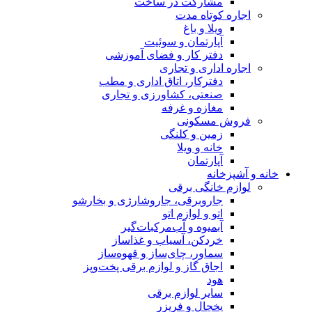
مشارکت در ساخت
اجاره کوتاه مدت
ویلا و باغ
آپارتمان و سوئیت
دفتر کار و فضای آموزشی
اجاره اداری و تجاری
دفترکار، اتاق اداری و مطب
صنعتی، کشاورزی و تجاری
مغازه و غرفه
فروش مسکونی
زمین و کلنگی
خانه و ویلا
آپارتمان
خانه و آشپزخانه
لوازم خانگی برقی
جاروبرقی، جاروشارژی و بخارشو
اتو و لوازم اتو
آبمیوه و آب‌مرکبات‌گیر
خردکن، آسیاب و غذاساز
سماور، چای‌ساز و قهوه‌ساز
اجاق گاز و لوازم برقی پخت‌وپز
هود
سایر لوازم برقی
یخچال و فریزر