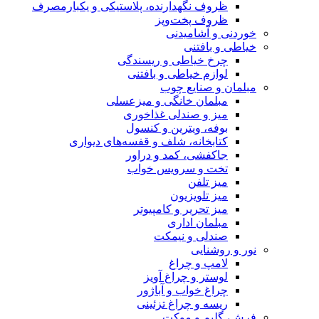
ظروف نگهدارنده، پلاستیکی و یکبارمصرف
ظروف پخت‌وپز
خوردنی و آشامیدنی
خیاطی و بافتنی
چرخ خیاطی و ریسندگی
لوازم خیاطی و بافتنی
مبلمان و صنایع چوب
مبلمان خانگی و میزعسلی
میز و صندلی غذاخوری
بوفه، ویترین و کنسول
کتابخانه، شلف و قفسه‌های دیواری
جاکفشی، کمد و دراور
تخت و سرویس خواب
میز تلفن
میز تلویزیون
میز تحریر و کامپیوتر
مبلمان اداری
صندلی و نیمکت
نور و روشنایی
لامپ و چراغ
لوستر و چراغ آویز
چراغ خواب و آباژور
ریسه و چراغ تزئینی
فرش، گلیم و موکت