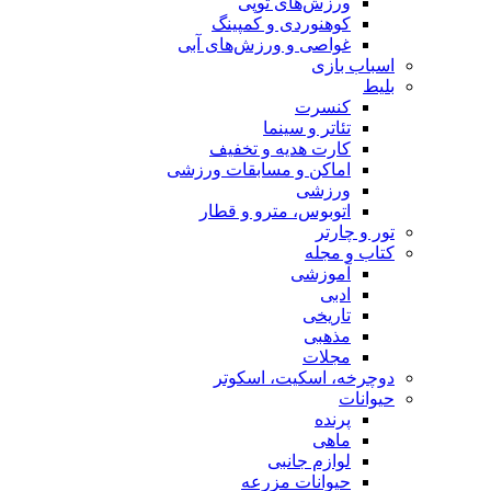
ورزش‌های توپی
کوهنوردی و کمپینگ
غواصی و ورزش‌های آبی
اسباب‌ بازی
بلیط
کنسرت
تئاتر و سینما
کارت هدیه و تخفیف
اماکن و مسابقات ورزشی
ورزشی
اتوبوس، مترو و قطار
تور و چارتر
کتاب و مجله
آموزشی
ادبی
تاریخی
مذهبی
مجلات
دوچرخه، اسکیت، اسکوتر
حیوانات
پرنده
ماهی
لوازم جانبی
حیوانات مزرعه