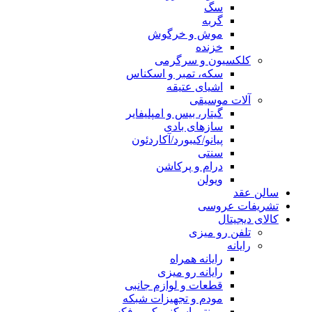
سگ
گربه
موش و خرگوش
خزنده
کلکسیون و سرگرمی
سکه، تمبر و اسکناس
اشیای عتیقه
آلات موسیقی
گیتار، بیس و امپلیفایر
سازهای بادی
پیانو/کیبورد/آکاردئون
سنتی
درام و پرکاشن
ویولن
سالن عقد
تشریفات عروسی
کالای دیجیتال
تلفن رو میزی
رایانه
رایانه همراه
رایانه رو میزی
قطعات و لوازم جانبی
مودم و تجهیزات شبکه
پرینتر، اسکنر، کپی، فکس