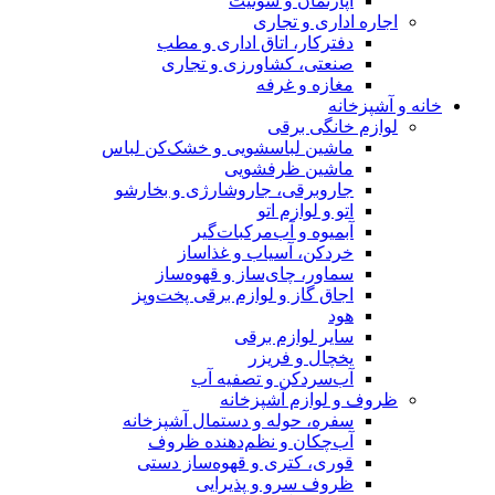
آپارتمان و سوئیت
اجاره اداری و تجاری
دفترکار، اتاق اداری و مطب
صنعتی، کشاورزی و تجاری
مغازه و غرفه
خانه و آشپزخانه
لوازم خانگی برقی
ماشین لباسشویی و خشک‌کن لباس
ماشین ظرفشویی
جاروبرقی، جاروشارژی و بخارشو
اتو و لوازم اتو
آبمیوه و آب‌مرکبات‌گیر
خردکن، آسیاب و غذاساز
سماور، چای‌ساز و قهوه‌ساز
اجاق گاز و لوازم برقی پخت‌وپز
هود
سایر لوازم برقی
یخچال و فریزر
آب‌سردکن و تصفیه آب
ظروف و لوازم آشپزخانه
سفره، حوله و دستمال آشپزخانه
آب‌چکان و نظم‌دهنده ظروف
قوری، کتری و قهوه‌ساز دستی
ظروف سرو و پذیرایی