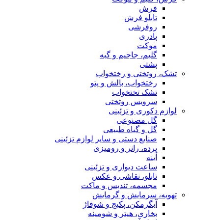
فرش
تابلو فرش
روفرشی
پادری
موکت
گلیم، جاجیم و گبه
پشتی
تشک، روتختی و رختخواب
رختخواب، بالش و پتو
تشک تختخواب
سرویس روتختی
لوازم دکوری و تزئینی
گل مصنوعی
گل و گیاه طبیعی
صنایع دستی و سایر لوازم تزئینی
پرده، رانر و رومیزی
آینه
ساعت دیواری و تزئینی
تابلو، نقاشی و عکس
مجسمه، تندیس و ماکت
تهویه، سرمایش و گرمایش
آبگرمکن، پکیج و شوفاژ
بخاری، هیتر و شومینه