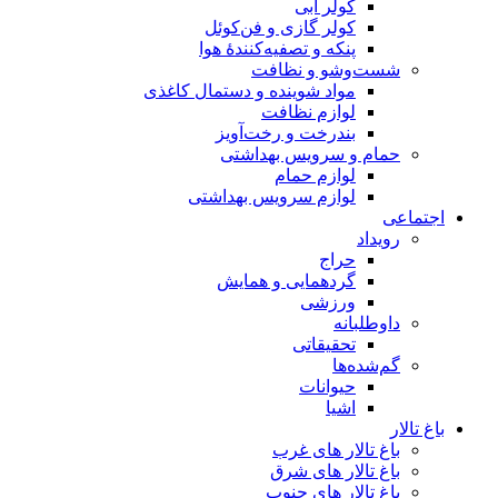
کولر آبی
کولر گازی و فن‌کوئل
پنکه و تصفیه‌کنندهٔ هوا
شست‌وشو و نظافت
مواد شوینده و دستمال کاغذی
لوازم نظافت
بندرخت و رخت‌آویز
حمام و سرویس بهداشتی
لوازم حمام
لوازم سرویس بهداشتی
اجتماعی
رویداد
حراج
گردهمایی و همایش
ورزشی
داوطلبانه
تحقیقاتی
گم‌شده‌ها
حیوانات
اشیا
باغ تالار
باغ تالار های غرب
باغ تالار های شرق
باغ تالار های جنوب