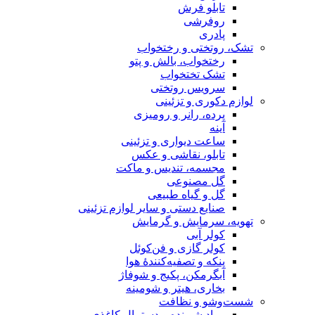
تابلو فرش
روفرشی
پادری
تشک، روتختی و رختخواب
رختخواب، بالش و پتو
تشک تختخواب
سرویس روتختی
لوازم دکوری و تزئینی
پرده، رانر و رومیزی
آینه
ساعت دیواری و تزئینی
تابلو، نقاشی و عکس
مجسمه، تندیس و ماکت
گل مصنوعی
گل و گیاه طبیعی
صنایع دستی و سایر لوازم تزئینی
تهویه، سرمایش و گرمایش
کولر آبی
کولر گازی و فن‌کوئل
پنکه و تصفیه‌کنندهٔ هوا
آبگرمکن، پکیج و شوفاژ
بخاری، هیتر و شومینه
شست‌وشو و نظافت
مواد شوینده و دستمال کاغذی