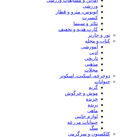
اماکن و مسابقات ورزشی
ورزشی
اتوبوس، مترو و قطار
کنسرت
تئاتر و سینما
کارت هدیه و تخفیف
تور و چارتر
کتاب و مجله
آموزشی
ادبی
تاریخی
مذهبی
مجلات
دوچرخه، اسکیت، اسکوتر
حیوانات
گربه
موش و خرگوش
خزنده
پرنده
ماهی
لوازم جانبی
حیوانات مزرعه
سگ
کلکسیون و سرگرمی