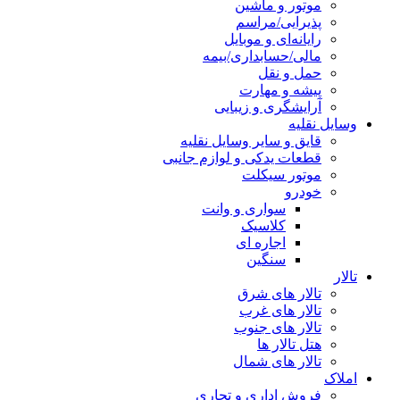
موتور و ماشین
پذیرایی/مراسم
رایانه‌ای و موبایل
مالی/حسابداری/بیمه
حمل و نقل
پیشه و مهارت
آرایشگری و زیبایی
وسایل نقلیه
قایق و سایر وسایل نقلیه
قطعات یدکی و لوازم جانبی
موتور سیکلت
خودرو
سواری و وانت
کلاسیک
اجاره ای
سنگین
تالار
تالار های شرق
تالار های غرب
تالار های جنوب
هتل تالار ها
تالار های شمال
املاک
فروش اداری و تجاری