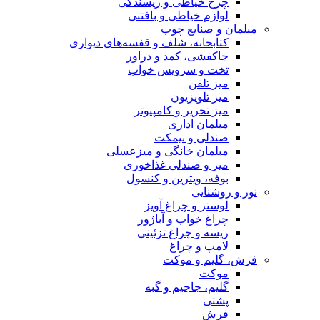
چرخ خیاطی و ریسندگی
لوازم خیاطی و بافتنی
مبلمان و صنایع چوب
کتابخانه، شلف و قفسه‌های دیواری
جاکفشی، کمد و دراور
تخت و سرویس خواب
میز تلفن
میز تلویزیون
میز تحریر و کامپیوتر
مبلمان اداری
صندلی و نیمکت
مبلمان خانگی و میزعسلی
میز و صندلی غذاخوری
بوفه، ویترین و کنسول
نور و روشنایی
لوستر و چراغ آویز
چراغ خواب و آباژور
ریسه و چراغ تزئینی
لامپ و چراغ
فرش، گلیم و موکت
موکت
گلیم، جاجیم و گبه
پشتی
فرش