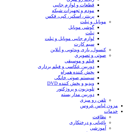
قطعات و لوازم جانبی
مودم و تجهیزات شبکه
پرینتر، اسکنر، کپی، فکس
موبایل و تبلت
گوشی موبایل
تبلت
لوازم جانبی موبایل و تبلت
سیم کارت
کنسول، بازی‌ ویدئویی و آنلاین
صوتی و تصویری
فیلم و موسیقی
دوربین عکاسی و فیلم برداری
پخش کننده همراه
سیستم صوتی خانگی
ویدیو و پخش کننده DVD
تلویزیون و پروژکتور
دوربین مدار بسته
تلفن رو میزی
مزون لباس عروس
خدمات
نظافت
باغبانی و درختکاری
آموزشی