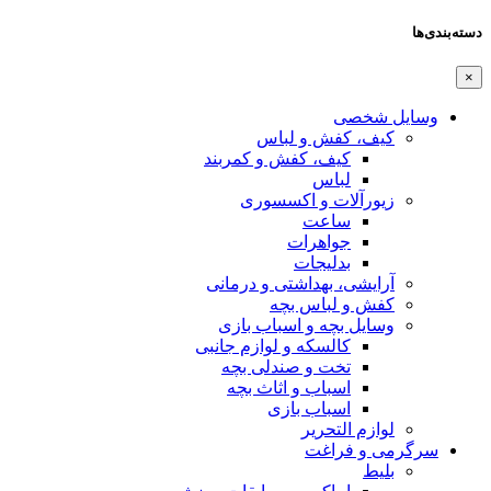
دسته‌بندی‌ها
×
وسایل شخصی
کیف، کفش و لباس
کیف، کفش و کمربند
لباس
زیورآلات و اکسسوری
ساعت
جواهرات
بدلیجات
آرایشی، بهداشتی و درمانی
کفش و لباس بچه
وسایل بچه و اسباب بازی
کالسکه و لوازم جانبی
تخت و صندلی بچه
اسباب و اثاث بچه
اسباب بازی
لوازم التحریر
سرگرمی و فراغت
بلیط