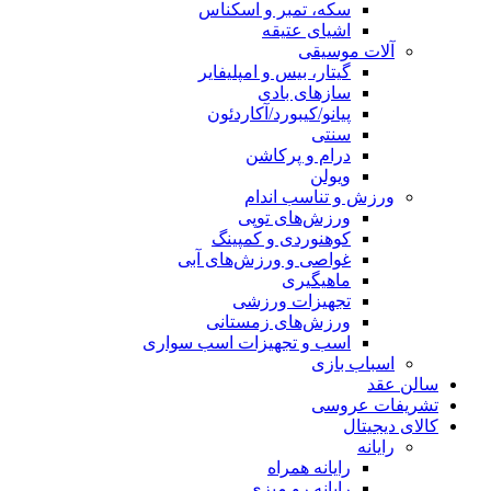
سکه، تمبر و اسکناس
اشیای عتیقه
آلات موسیقی
گیتار، بیس و امپلیفایر
سازهای بادی
پیانو/کیبورد/آکاردئون
سنتی
درام و پرکاشن
ویولن
ورزش و تناسب اندام
ورزش‌های توپی
کوهنوردی و کمپینگ
غواصی و ورزش‌های آبی
ماهیگیری
تجهیزات ورزشی
ورزش‌های زمستانی
اسب و تجهیزات اسب سواری
اسباب‌ بازی
سالن عقد
تشریفات عروسی
کالای دیجیتال
رایانه
رایانه همراه
رایانه رو میزی