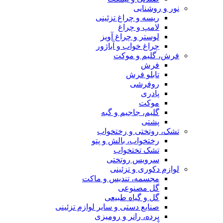
نور و روشنایی
ریسه و چراغ تزئینی
لامپ و چراغ
لوستر و چراغ آویز
چراغ خواب و آباژور
فرش، گلیم و موکت
فرش
تابلو فرش
روفرشی
پادری
موکت
گلیم، جاجیم و گبه
پشتی
تشک، روتختی و رختخواب
رختخواب، بالش و پتو
تشک تختخواب
سرویس روتختی
لوازم دکوری و تزئینی
مجسمه، تندیس و ماکت
گل مصنوعی
گل و گیاه طبیعی
صنایع دستی و سایر لوازم تزئینی
پرده، رانر و رومیزی