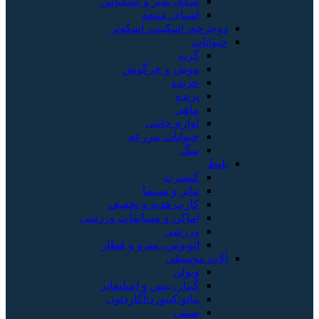
سکه، تمبر و اسکناس
اشیای عتیقه
دوچرخه، اسکیت، اسکوتر
حیوانات
گربه
موش و خرگوش
خزنده
پرنده
ماهی
لوازم جانبی
حیوانات مزرعه
سگ
بلیط
کنسرت
تئاتر و سینما
کارت هدیه و تخفیف
اماکن و مسابقات ورزشی
ورزشی
اتوبوس، مترو و قطار
آلات موسیقی
ویولن
گیتار، بیس و امپلیفایر
پیانو/کیبورد/آکاردئون
سنتی