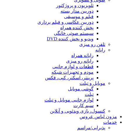
تلویزیون و پروژکتور
دوربین مدار بسته
فیلم و موسیقی
دوربین عکاسی و فیلم برداری
پخش کننده همراه
سیستم صوتی خانگی
ویدیو و پخش کننده DVD
تلفن رو میزی
رایانه
رایانه همراه
رایانه رو میزی
قطعات و لوازم جانبی
مودم و تجهیزات شبکه
پرینتر، اسکنر، کپی، فکس
موبایل و تبلت
گوشی موبایل
تبلت
لوازم جانبی موبایل و تبلت
سیم کارت
کنسول، بازی‌ ویدئویی و آنلاین
مزون لباس عروس
خدمات
پذیرایی/مراسم