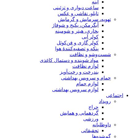
آینه
ساعت دیواری و تزئینی
تابلو، نقاشی و عکس
تهویه، سرمایش و گرمایش
آبگرمکن، پکیج و شوفاژ
بخاری، هیتر و شومینه
کولر آبی
کولر گازی و فن‌کوئل
پنکه و تصفیه‌کنندهٔ هوا
شست‌وشو و نظافت
مواد شوینده و دستمال کاغذی
لوازم نظافت
بندرخت و رخت‌آویز
حمام و سرویس بهداشتی
لوازم حمام
لوازم سرویس بهداشتی
اجتماعی
رویداد
حراج
گردهمایی و همایش
ورزشی
داوطلبانه
تحقیقاتی
گم‌شده‌ها