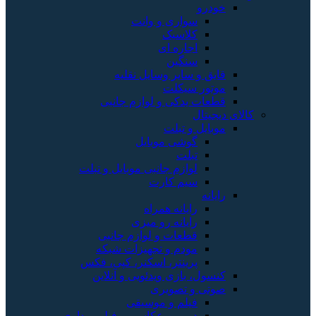
خودرو
سواری و وانت
کلاسیک
اجاره ای
سنگین
قایق و سایر وسایل نقلیه
موتور سیکلت
قطعات یدکی و لوازم جانبی
کالای دیجیتال
موبایل و تبلت
گوشی موبایل
تبلت
لوازم جانبی موبایل و تبلت
سیم کارت
رایانه
رایانه همراه
رایانه رو میزی
قطعات و لوازم جانبی
مودم و تجهیزات شبکه
پرینتر، اسکنر، کپی، فکس
کنسول، بازی‌ ویدئویی و آنلاین
صوتی و تصویری
فیلم و موسیقی
دوربین عکاسی و فیلم برداری