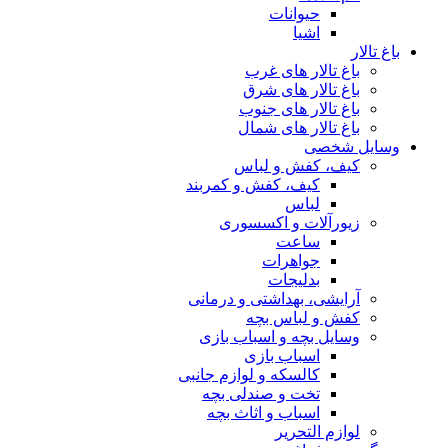
حیوانات
اشیا
باغ تالار
باغ تالار های غرب
باغ تالار های شرق
باغ تالار های جنوب
باغ تالار های شمال
وسایل شخصی
کیف، کفش و لباس
کیف، کفش و کمربند
لباس
زیورآلات و اکسسوری
ساعت
جواهرات
بدلیجات
آرایشی، بهداشتی و درمانی
کفش و لباس بچه
وسایل بچه و اسباب بازی
اسباب بازی
کالسکه و لوازم جانبی
تخت و صندلی بچه
اسباب و اثاث بچه
لوازم التحریر