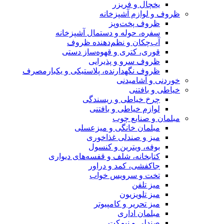
یخچال و فریزر
ظروف و لوازم آشپزخانه
ظروف پخت‌وپز
سفره، حوله و دستمال آشپزخانه
آب‌چکان و نظم‌دهنده ظروف
قوری، کتری و قهوه‌ساز دستی
ظروف سرو و پذیرایی
ظروف نگهدارنده، پلاستیکی و یکبارمصرف
خوردنی و آشامیدنی
خیاطی و بافتنی
چرخ خیاطی و ریسندگی
لوازم خیاطی و بافتنی
مبلمان و صنایع چوب
مبلمان خانگی و میزعسلی
میز و صندلی غذاخوری
بوفه، ویترین و کنسول
کتابخانه، شلف و قفسه‌های دیواری
جاکفشی، کمد و دراور
تخت و سرویس خواب
میز تلفن
میز تلویزیون
میز تحریر و کامپیوتر
مبلمان اداری
صندلی و نیمکت