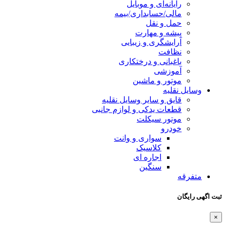
رایانه‌ای و موبایل
مالی/حسابداری/بیمه
حمل و نقل
پیشه و مهارت
آرایشگری و زیبایی
نظافت
باغبانی و درختکاری
آموزشی
موتور و ماشین
وسایل نقلیه
قایق و سایر وسایل نقلیه
قطعات یدکی و لوازم جانبی
موتور سیکلت
خودرو
سواری و وانت
کلاسیک
اجاره ای
سنگین
متفرقه
ثبت اگهی رایگان
×