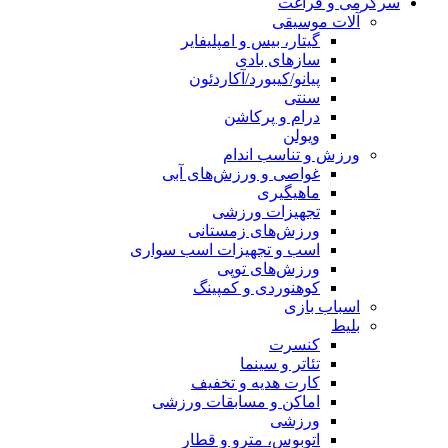
سرگرمی و فراغت
آلات موسیقی
گیتار، بیس و امپلیفایر
سازهای بادی
پیانو/کیبورد/آکاردئون
سنتی
درام و پرکاشن
ویولن
ورزش و تناسب اندام
غواصی و ورزش‌های آبی
ماهیگیری
تجهیزات ورزشی
ورزش‌های زمستانی
اسب و تجهیزات اسب سواری
ورزش‌های توپی
کوهنوردی و کمپینگ
اسباب‌ بازی
بلیط
کنسرت
تئاتر و سینما
کارت هدیه و تخفیف
اماکن و مسابقات ورزشی
ورزشی
اتوبوس، مترو و قطار