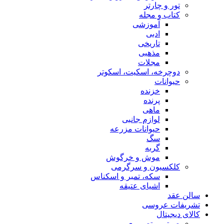
تور و چارتر
کتاب و مجله
آموزشی
ادبی
تاریخی
مذهبی
مجلات
دوچرخه، اسکیت، اسکوتر
حیوانات
خزنده
پرنده
ماهی
لوازم جانبی
حیوانات مزرعه
سگ
گربه
موش و خرگوش
کلکسیون و سرگرمی
سکه، تمبر و اسکناس
اشیای عتیقه
سالن عقد
تشریفات عروسی
کالای دیجیتال
صوتی و تصویری