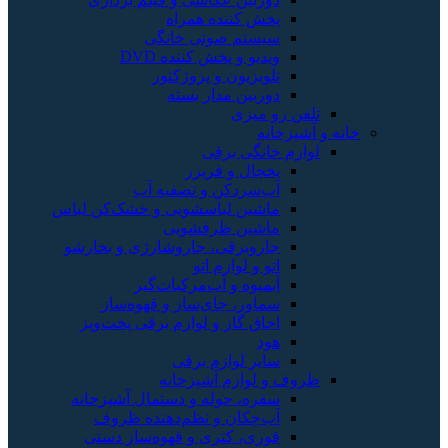
پخش کننده همراه
سیستم صوتی خانگی
ویدیو و پخش کننده DVD
تلویزیون و پروژکتور
دوربین مدار بسته
تلفن رو میزی
خانه و آشپزخانه
لوازم خانگی برقی
یخچال و فریزر
آب‌سردکن و تصفیه آب
ماشین لباسشویی و خشک‌کن لباس
ماشین ظرفشویی
جاروبرقی، جاروشارژی و بخارشو
اتو و لوازم اتو
آبمیوه و آب‌مرکبات‌گیر
سماور، چای‌ساز و قهوه‌ساز
اجاق گاز و لوازم برقی پخت‌وپز
هود
سایر لوازم برقی
ظروف و لوازم آشپزخانه
سفره، حوله و دستمال آشپزخانه
آب‌چکان و نظم‌دهنده ظروف
قوری، کتری و قهوه‌ساز دستی