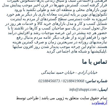
فرهنگی و اجتماعی سبک و سیاق زندگی بارها دستخوش تغییرات
قرار گرفته است. گسترش شهرها در قرن اخیر موجب پیدایش مدل
نوین بازارهای محلی و منطقه ای شد و طولی نکشید با ورود
تکنولوژیهای نوین بر پایه اینترنت معادله بازی بار دیگر بر هم خورد
امروزه به علت دسترسی سطح گستردهای از مردم به اینترنت
شمایل کسب و کار و مدل بازارهای خرید کالا و خدمات هر روز در
حال تحول است. در یک سو صاحبان کسب و کارها در تلاشند تا با
حضور هر چه بیشتر در این عرصه موجبات رشد و افزایش درآمد
خود را فراهم آورند و از طرف دیگر عامه مردم بدنبال رفع
نیازمندیهای روزانه در سریعترین زمان و صرف کمترین هزینه
هستند. تداوم این چرخه موجب پدیدار شدن روز افزون سایتها
اپلیکیشنها و شبکه های اجتماعی گردید.
تماس با ما
خیابان آزادی - خیابان حمید نمایندگی
شماره تماس:
02188419068 / 02188456073
ایمیل:
info@zhuppi.com
تمام حقوق سایت متعلق به ژوپی می باشد | طراحی توسط
آرشیتاوب