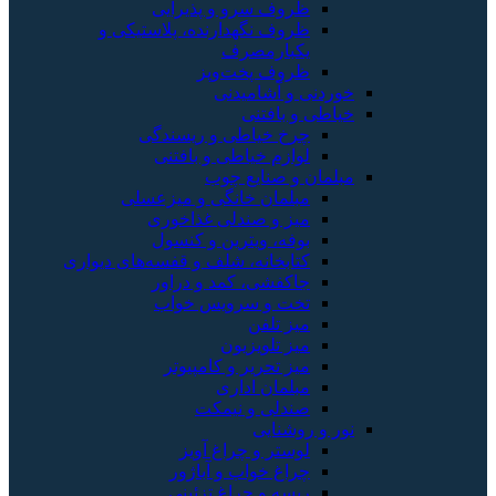
ظروف سرو و پذیرایی
ظروف نگهدارنده، پلاستیکی و
یکبارمصرف
ظروف پخت‌وپز
خوردنی و آشامیدنی
خیاطی و بافتنی
چرخ خیاطی و ریسندگی
لوازم خیاطی و بافتنی
مبلمان و صنایع چوب
مبلمان خانگی و میزعسلی
میز و صندلی غذاخوری
بوفه، ویترین و کنسول
کتابخانه، شلف و قفسه‌های دیواری
جاکفشی، کمد و دراور
تخت و سرویس خواب
میز تلفن
میز تلویزیون
میز تحریر و کامپیوتر
مبلمان اداری
صندلی و نیمکت
نور و روشنایی
لوستر و چراغ آویز
چراغ خواب و آباژور
ریسه و چراغ تزئینی