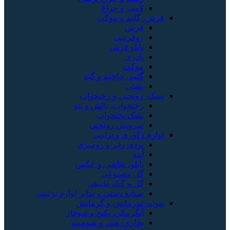
لامپ و چراغ
فرش، گلیم و موکت
فرش
روفرشی
تابلو فرش
پادری
موکت
گلیم، جاجیم و گبه
پشتی
تشک، روتختی و رختخواب
رختخواب، بالش و پتو
تشک تختخواب
سرویس روتختی
لوازم دکوری و تزئینی
پرده، رانر و رومیزی
آینه
تابلو، نقاشی و عکس
گل مصنوعی
گل و گیاه طبیعی
صنایع دستی و سایر لوازم تزئینی
تهویه، سرمایش و گرمایش
آبگرمکن، پکیج و شوفاژ
بخاری، هیتر و شومینه