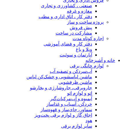
فروش اداری و تجاری
صنعتی ، کشاورزی و تجاری
مغازه و غرفه
دفتر کار ، اتاق اداری و مطب
پروژه ساخت و ساز
پیش فروش
مشارکت در ساخت
اجاره کوتاه مدت
دفتر کار و فضای آموزشی
ویلا و باغ
آپارتمان و سوئیت
خانه و آشپزخانه
لوازم خانگی برقی
آب‌سردکن و تصفیه آب
ماشین لباسشویی و خشک‌کن لباس
ماشین ظرفشویی
جاروبرقی، جاروشارژی و بخارشو
اتو و لوازم اتو
آبمیوه و آب‌مرکبات‌گیر
خردکن، آسیاب و غذاساز
سماور، چای‌ساز و قهوه‌ساز
اجاق گاز و لوازم برقی پخت‌وپز
هود
سایر لوازم برقی