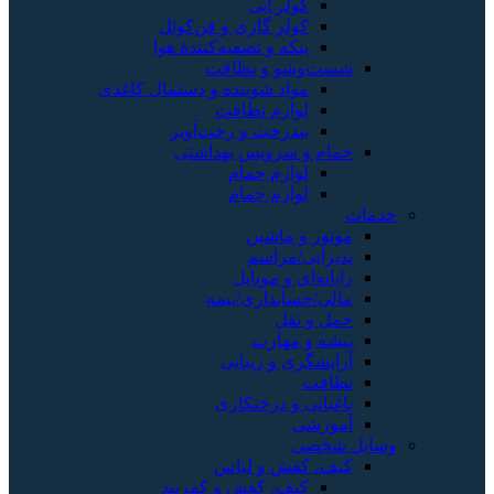
کولر آبی
کولر گازی و فن‌کوئل
پنکه و تصفیه‌کنندهٔ هوا
شست‌وشو و نظافت
مواد شوینده و دستمال کاغذی
لوازم نظافت
بندرخت و رخت‌آویز
حمام و سرویس بهداشتی
لوازم حمام
لوازم حمام
خدمات
موتور و ماشین
پذیرایی/مراسم
رایانه‌ای و موبایل
مالی/حسابداری/بیمه
حمل و نقل
پیشه و مهارت
آرایشگری و زیبایی
نظافت
باغبانی و درختکاری
آموزشی
وسایل شخصی
کیف، کفش و لباس
کیف، کفش و کمربند