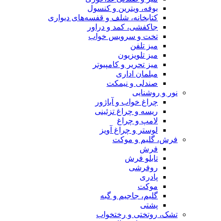
بوفه، ویترین و کنسول
کتابخانه، شلف و قفسه‌های دیواری
جاکفشی، کمد و دراور
تخت و سرویس خواب
میز تلفن
میز تلویزیون
میز تحریر و کامپیوتر
مبلمان اداری
صندلی و نیمکت
نور و روشنایی
چراغ خواب و آباژور
ریسه و چراغ تزئینی
لامپ و چراغ
لوستر و چراغ آویز
فرش، گلیم و موکت
فرش
تابلو فرش
روفرشی
پادری
موکت
گلیم، جاجیم و گبه
پشتی
تشک، روتختی و رختخواب