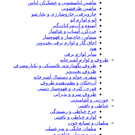
ماشین لباسشویی و خشک‌کن لباس
ماشین ظرفشویی
جاروبرقی، جاروشارژی و بخارشو
اتو و لوازم اتو
آبمیوه و آب‌مرکبات‌گیر
خردکن، آسیاب و غذاساز
سماور، چای‌ساز و قهوه‌ساز
اجاق گاز و لوازم برقی پخت‌وپز
هود
سایر لوازم برقی
ظروف و لوازم آشپزخانه
ظروف نگهدارنده، پلاستیکی و یکبارمصرف
ظروف پخت‌وپز
سفره، حوله و دستمال آشپزخانه
آب‌چکان و نظم‌دهنده ظروف
قوری، کتری و قهوه‌ساز دستی
ظروف سرو و پذیرایی
خوردنی و آشامیدنی
خیاطی و بافتنی
چرخ خیاطی و ریسندگی
لوازم خیاطی و بافتنی
مبلمان و صنایع چوب
مبلمان خانگی و میزعسلی
میز و صندلی غذاخوری