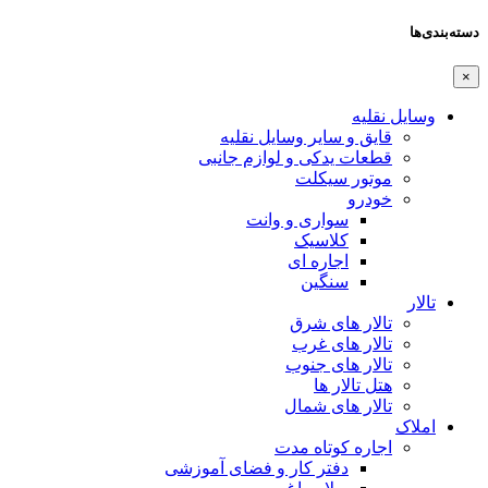
دسته‌بندی‌ها
×
وسایل نقلیه
قایق و سایر وسایل نقلیه
قطعات یدکی و لوازم جانبی
موتور سیکلت
خودرو
سواری و وانت
کلاسیک
اجاره ای
سنگین
تالار
تالار های شرق
تالار های غرب
تالار های جنوب
هتل تالار ها
تالار های شمال
املاک
اجاره کوتاه مدت
دفتر کار و فضای آموزشی