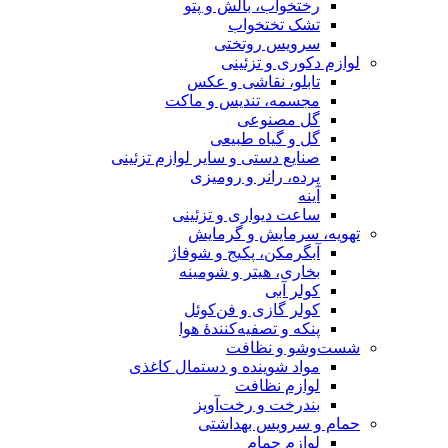
رختخواب، بالش و پتو
تشک تختخواب
سرویس روتختی
لوازم دکوری و تزئینی
تابلو، نقاشی و عکس
مجسمه، تندیس و ماکت
گل مصنوعی
گل و گیاه طبیعی
صنایع دستی و سایر لوازم تزئینی
پرده، رانر و رومیزی
آینه
ساعت دیواری و تزئینی
تهویه، سرمایش و گرمایش
آبگرمکن، پکیج و شوفاژ
بخاری، هیتر و شومینه
کولر آبی
کولر گازی و فن‌کوئل
پنکه و تصفیه‌کنندهٔ هوا
شست‌وشو و نظافت
مواد شوینده و دستمال کاغذی
لوازم نظافت
بندرخت و رخت‌آویز
حمام و سرویس بهداشتی
لوازم حمام