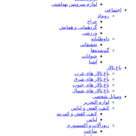
لوازم سرویس بهداشتی
اجتماعی
رویداد
حراج
گردهمایی و همایش
ورزشی
داوطلبانه
تحقیقاتی
گم‌شده‌ها
حیوانات
اشیا
باغ تالار
باغ تالار های غرب
باغ تالار های شرق
باغ تالار های جنوب
باغ تالار های شمال
وسایل شخصی
لوازم التحریر
کیف، کفش و لباس
کیف، کفش و کمربند
لباس
زیورآلات و اکسسوری
ساعت