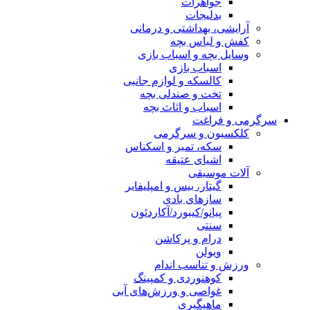
جواهرات
بدلیجات
آرایشی، بهداشتی و درمانی
کفش و لباس بچه
وسایل بچه و اسباب بازی
اسباب بازی
کالسکه و لوازم جانبی
تخت و صندلی بچه
اسباب و اثاث بچه
سرگرمی و فراغت
کلکسیون و سرگرمی
سکه، تمبر و اسکناس
اشیای عتیقه
آلات موسیقی
گیتار، بیس و امپلیفایر
سازهای بادی
پیانو/کیبورد/آکاردئون
سنتی
درام و پرکاشن
ویولن
ورزش و تناسب اندام
کوهنوردی و کمپینگ
غواصی و ورزش‌های آبی
ماهیگیری