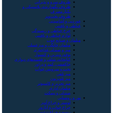
ظروف سرو و پذیرایی
ظروف نگهدارنده، پلاستیکی و
یکبارمصرف
ظروف پخت‌وپز
خوردنی و آشامیدنی
خیاطی و بافتنی
چرخ خیاطی و ریسندگی
لوازم خیاطی و بافتنی
مبلمان و صنایع چوب
مبلمان خانگی و میزعسلی
میز و صندلی غذاخوری
بوفه، ویترین و کنسول
کتابخانه، شلف و قفسه‌های دیواری
جاکفشی، کمد و دراور
تخت و سرویس خواب
میز تلفن
میز تلویزیون
میز تحریر و کامپیوتر
مبلمان اداری
صندلی و نیمکت
نور و روشنایی
لوستر و چراغ آویز
چراغ خواب و آباژور
ریسه و چراغ تزئینی