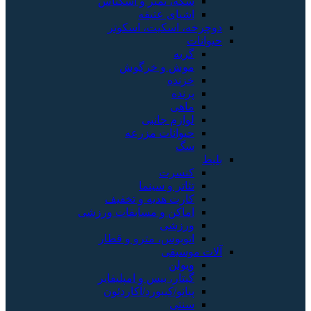
سکه، تمبر و اسکناس
اشیای عتیقه
دوچرخه، اسکیت، اسکوتر
حیوانات
گربه
موش و خرگوش
خزنده
پرنده
ماهی
لوازم جانبی
حیوانات مزرعه
سگ
بلیط
کنسرت
تئاتر و سینما
کارت هدیه و تخفیف
اماکن و مسابقات ورزشی
ورزشی
اتوبوس، مترو و قطار
آلات موسیقی
ویولن
گیتار، بیس و امپلیفایر
پیانو/کیبورد/آکاردئون
سنتی