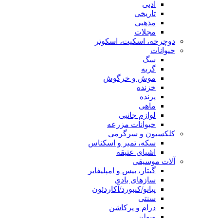
ادبی
تاریخی
مذهبی
مجلات
دوچرخه، اسکیت، اسکوتر
حیوانات
سگ
گربه
موش و خرگوش
خزنده
پرنده
ماهی
لوازم جانبی
حیوانات مزرعه
کلکسیون و سرگرمی
سکه، تمبر و اسکناس
اشیای عتیقه
آلات موسیقی
گیتار، بیس و امپلیفایر
سازهای بادی
پیانو/کیبورد/آکاردئون
سنتی
درام و پرکاشن
ویولن