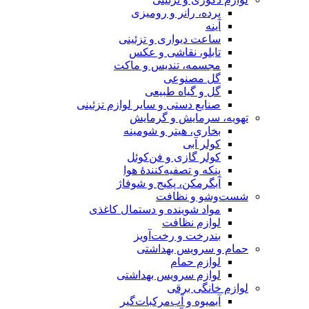
پرده، رانر و رومیزی
آینه
ساعت دیواری و تزئینی
تابلو، نقاشی و عکس
مجسمه، تندیس و ماکت
گل مصنوعی
گل و گیاه طبیعی
صنایع دستی و سایر لوازم تزئینی
تهویه، سرمایش و گرمایش
بخاری، هیتر و شومینه
کولر آبی
کولر گازی و فن‌کوئل
پنکه و تصفیه‌کنندهٔ هوا
آبگرمکن، پکیج و شوفاژ
شست‌وشو و نظافت
مواد شوینده و دستمال کاغذی
لوازم نظافت
بندرخت و رخت‌آویز
حمام و سرویس بهداشتی
لوازم حمام
لوازم سرویس بهداشتی
لوازم خانگی برقی
آبمیوه و آب‌مرکبات‌گیر