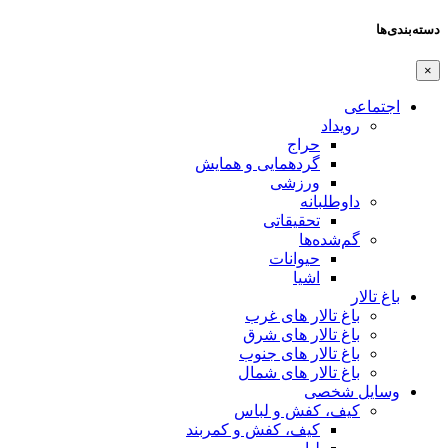
دسته‌بندی‌ها
×
اجتماعی
رویداد
حراج
گردهمایی و همایش
ورزشی
داوطلبانه
تحقیقاتی
گم‌شده‌ها
حیوانات
اشیا
باغ تالار
باغ تالار های غرب
باغ تالار های شرق
باغ تالار های جنوب
باغ تالار های شمال
وسایل شخصی
کیف، کفش و لباس
کیف، کفش و کمربند