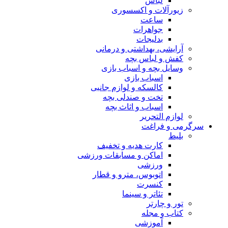
لباس
زیورآلات و اکسسوری
ساعت
جواهرات
بدلیجات
آرایشی، بهداشتی و درمانی
کفش و لباس بچه
وسایل بچه و اسباب بازی
اسباب بازی
کالسکه و لوازم جانبی
تخت و صندلی بچه
اسباب و اثاث بچه
لوازم التحریر
سرگرمی و فراغت
بلیط
کارت هدیه و تخفیف
اماکن و مسابقات ورزشی
ورزشی
اتوبوس، مترو و قطار
کنسرت
تئاتر و سینما
تور و چارتر
کتاب و مجله
آموزشی