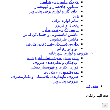
خردکن، آسیاب و غذاساز
سماور، چای‌ساز و قهوه‌ساز
اجاق گاز و لوازم برقی پخت‌وپز
هود
سایر لوازم برقی
یخچال و فریزر
آب‌سردکن و تصفیه آب
ماشین لباسشویی و خشک‌کن لباس
ماشین ظرفشویی
جاروبرقی، جاروشارژی و بخارشو
اتو و لوازم اتو
ظروف و لوازم آشپزخانه
سفره، حوله و دستمال آشپزخانه
آب‌چکان و نظم‌دهنده ظروف
قوری، کتری و قهوه‌ساز دستی
ظروف سرو و پذیرایی
ظروف نگهدارنده، پلاستیکی و یکبارمصرف
ظروف پخت‌وپز
متفرقه
ثبت اگهی رایگان
×