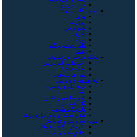
لامپ و چراغ
فرش، گلیم و موکت
فرش
روفرشی
تابلو فرش
پادری
موکت
گلیم، جاجیم و گبه
پشتی
تشک، روتختی و رختخواب
رختخواب، بالش و پتو
تشک تختخواب
سرویس روتختی
لوازم دکوری و تزئینی
پرده، رانر و رومیزی
آینه
تابلو، نقاشی و عکس
گل مصنوعی
گل و گیاه طبیعی
صنایع دستی و سایر لوازم تزئینی
تهویه، سرمایش و گرمایش
آبگرمکن، پکیج و شوفاژ
بخاری، هیتر و شومینه