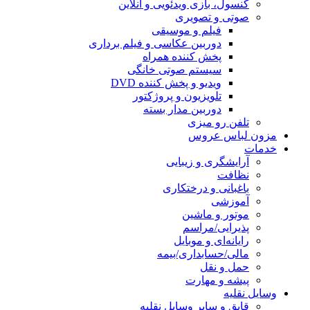
کنسول، بازی‌ ویدئویی و آنلاین
صوتی و تصویری
فیلم و موسیقی
دوربین عکاسی و فیلم برداری
پخش کننده همراه
سیستم صوتی خانگی
ویدیو و پخش کننده DVD
تلویزیون و پروژکتور
دوربین مدار بسته
تلفن رو میزی
مزون لباس عروس
خدمات
آرایشگری و زیبایی
نظافت
باغبانی و درختکاری
آموزشی
موتور و ماشین
پذیرایی/مراسم
رایانه‌ای و موبایل
مالی/حسابداری/بیمه
حمل و نقل
پیشه و مهارت
وسایل نقلیه
قایق و سایر وسایل نقلیه