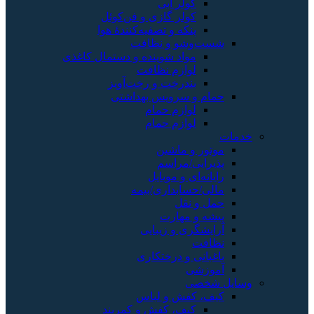
کولر آبی
کولر گازی و فن‌کوئل
پنکه و تصفیه‌کنندهٔ هوا
شست‌وشو و نظافت
مواد شوینده و دستمال کاغذی
لوازم نظافت
بندرخت و رخت‌آویز
حمام و سرویس بهداشتی
لوازم حمام
لوازم حمام
خدمات
موتور و ماشین
پذیرایی/مراسم
رایانه‌ای و موبایل
مالی/حسابداری/بیمه
حمل و نقل
پیشه و مهارت
آرایشگری و زیبایی
نظافت
باغبانی و درختکاری
آموزشی
وسایل شخصی
کیف، کفش و لباس
کیف، کفش و کمربند