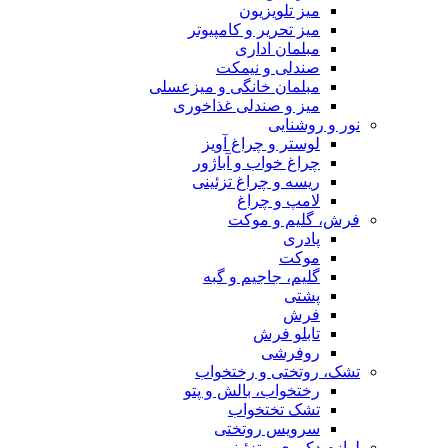
میز تلویزیون
میز تحریر و کامپیوتر
مبلمان اداری
صندلی و نیمکت
مبلمان خانگی و میزعسلی
میز و صندلی غذاخوری
نور و روشنایی
لوستر و چراغ آویز
چراغ خواب و آباژور
ریسه و چراغ تزئینی
لامپ و چراغ
فرش، گلیم و موکت
پادری
موکت
گلیم، جاجیم و گبه
پشتی
فرش
تابلو فرش
روفرشی
تشک، روتختی و رختخواب
رختخواب، بالش و پتو
تشک تختخواب
سرویس روتختی
لوازم دکوری و تزئینی