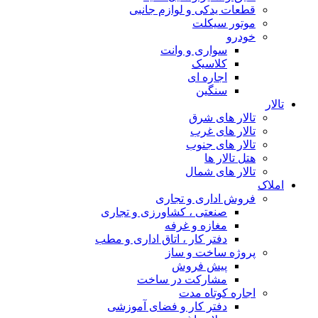
قطعات یدکی و لوازم جانبی
موتور سیکلت
خودرو
سواری و وانت
کلاسیک
اجاره ای
سنگین
تالار
تالار های شرق
تالار های غرب
تالار های جنوب
هتل تالار ها
تالار های شمال
املاک
فروش اداری و تجاری
صنعتی ، کشاورزی و تجاری
مغازه و غرفه
دفتر کار ، اتاق اداری و مطب
پروژه ساخت و ساز
پیش فروش
مشارکت در ساخت
اجاره کوتاه مدت
دفتر کار و فضای آموزشی