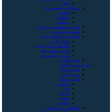
لباس
زیورآلات و اکسسوری
ساعت
جواهرات
بدلیجات
آرایشی، بهداشتی و درمانی
کفش و لباس بچه
وسایل بچه و اسباب بازی
اسباب بازی
کالسکه و لوازم جانبی
تخت و صندلی بچه
اسباب و اثاث بچه
لوازم التحریر
سرگرمی و فراغت
اسباب‌ بازی
تور و چارتر
کتاب و مجله
آموزشی
ادبی
تاریخی
مذهبی
مجلات
کلکسیون و سرگرمی