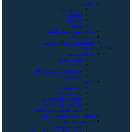
خودرو
سواری و وانت
کلاسیک
اجاره ای
سنگین
قایق و سایر وسایل نقلیه
موتور سیکلت
قطعات یدکی و لوازم جانبی
کالای دیجیتال
موبایل و تبلت
گوشی موبایل
تبلت
لوازم جانبی موبایل و تبلت
سیم کارت
رایانه
رایانه همراه
رایانه رو میزی
قطعات و لوازم جانبی
مودم و تجهیزات شبکه
پرینتر، اسکنر، کپی، فکس
کنسول، بازی‌ ویدئویی و آنلاین
صوتی و تصویری
فیلم و موسیقی
دوربین عکاسی و فیلم برداری