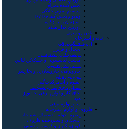
پخش کننده همراه
سیستم صوتی خانگی
ویدیو و پخش کننده DVD
تلویزیون و پروژکتور
دوربین مدار بسته
تلفن رو میزی
خانه و آشپزخانه
لوازم خانگی برقی
یخچال و فریزر
آب‌سردکن و تصفیه آب
ماشین لباسشویی و خشک‌کن لباس
ماشین ظرفشویی
جاروبرقی، جاروشارژی و بخارشو
اتو و لوازم اتو
آبمیوه و آب‌مرکبات‌گیر
سماور، چای‌ساز و قهوه‌ساز
اجاق گاز و لوازم برقی پخت‌وپز
هود
سایر لوازم برقی
ظروف و لوازم آشپزخانه
سفره، حوله و دستمال آشپزخانه
آب‌چکان و نظم‌دهنده ظروف
قوری، کتری و قهوه‌ساز دستی