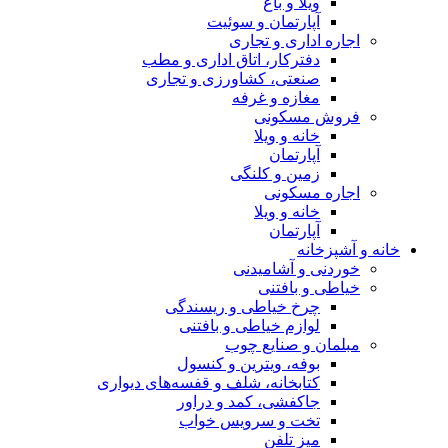
ویلا و باغ
آپارتمان و سوئیت
اجاره اداری و تجاری
دفترکار، اتاق اداری و مطب
صنعتی، کشاورزی و تجاری
مغازه و غرفه
فروش مسکونی
خانه و ویلا
آپارتمان
زمین و کلنگی
اجاره مسکونی
خانه و ویلا
آپارتمان
خانه و آشپزخانه
خوردنی و آشامیدنی
خیاطی و بافتنی
چرخ خیاطی و ریسندگی
لوازم خیاطی و بافتنی
مبلمان و صنایع چوب
بوفه، ویترین و کنسول
کتابخانه، شلف و قفسه‌های دیواری
جاکفشی، کمد و دراور
تخت و سرویس خواب
میز تلفن